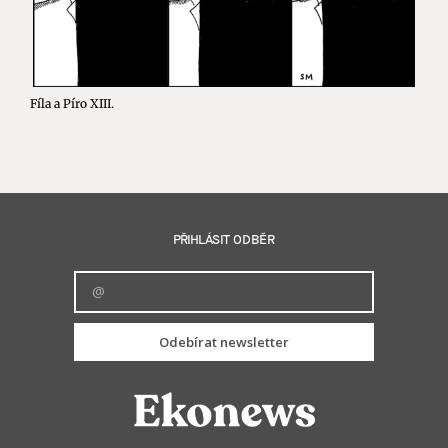
Fíla a Píro XIII.
PŘIHLÁSIT ODBĚR
Odebírat newsletter