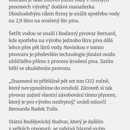
procesech výroby,“ dodává manažerka.
Dlouhodobým cílem firmy je snížit spotřebu vody
na 2,9 litru na uvařený litr piva.
Šetřit vodou se snaží i Rodinný pivovar Bernard,
kde spotřeba na výrobu jednoho litru piva dělá
lehce přes pět litrů vody. Novinkou v tomto
pivovaru je především technologie jímání oxidu
uhličitého přímo z procesu kvašení piva. Zatím
běží ve zkušebním provozu.
„Znamená to přibližně pět set tun CO2 ročně,
které nevypouštíme do ovzduší. Zároveň si tak
pivovar zajistí vlastní zásobování tímto plynem,
který je pro výrobu nezbytný,“ uvádí mluvčí
Bernardu Radek Tulis.
Státní Budějovický Budvar, který je dalším
z velkých pivovarů, se zabývá hlavně svým