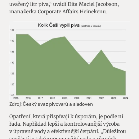
uvařený litr piva,“ uvádí Dita Maciel Jacobson,
manažerka Corporate Affairs Heinekenu.
Zdroj: Český svaz pivovarů a sladoven
Opatření, která přispívají k úsporám, je podle ní
řada. Například lepší a kontrolovanější výroba
v úpravně vody a efektivnější čerpání. „Důležitou
součástí je také znovuvyužití vody v různých