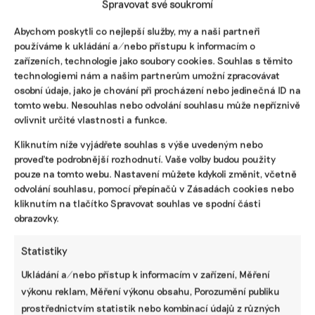
Spravovat své soukromí
Abychom poskytli co nejlepší služby, my a naši partneři
Reklama
používáme k ukládání a/nebo přístupu k informacím o
zařízeních, technologie jako soubory cookies. Souhlas s těmito
technologiemi nám a našim partnerům umožní zpracovávat
osobní údaje, jako je chování při procházení nebo jedinečná ID na
tomto webu. Nesouhlas nebo odvolání souhlasu může nepříznivě
ovlivnit určité vlastnosti a funkce.
Kliknutím níže vyjádřete souhlas s výše uvedeným nebo
proveďte podrobnější rozhodnutí. Vaše volby budou použity
pouze na tomto webu. Nastavení můžete kdykoli změnit, včetně
odvolání souhlasu, pomocí přepínačů v Zásadách cookies nebo
kliknutím na tlačítko Spravovat souhlas ve spodní části
obrazovky.
Pomozte udržet důležité
informace dostupné všem.
Statistiky
Ukládání a/nebo přístup k informacím v zařízení, Měření
výkonu reklam, Měření výkonu obsahu, Porozumění publiku
Díky vaší podpoře se můžeme pustit do témat,
prostřednictvím statistik nebo kombinací údajů z různých
která by jinak nevznikla.