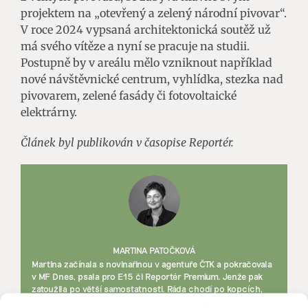
projektem na „otevřený a zelený národní pivovar“.
V roce 2024 vypsaná architektonická soutěž už
má svého vítěze a nyní se pracuje na studii.
Postupně by v areálu mělo vzniknout například
nové návštěvnické centrum, vyhlídka, stezka nad
pivovarem, zelené fasády či fotovoltaické
elektrárny.
Článek byl publikován v časopise Reportér.
MARTINA PATOČKOVÁ
Martina začínala s novinařinou v agentuře ČTK a pokračovala
v MF Dnes, psala pro E15 či Reportér Premium. Jenže pak
zatoužila po větší samostatnosti. Ráda chodí po kopcích,
plave s ploutvemi i bez nich a chtěla by kočku.