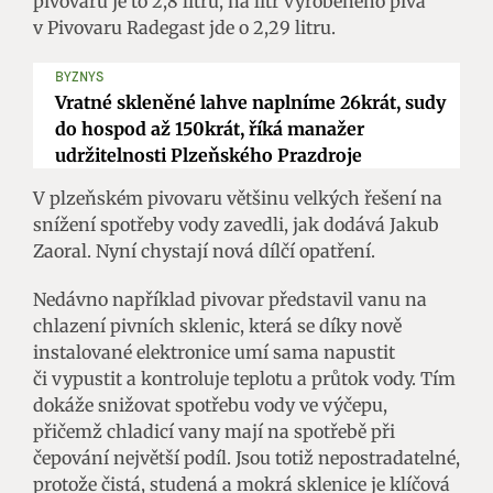
pivovaru je to 2,8 litru, na litr vyrobeného piva
v Pivovaru Radegast jde o 2,29 litru.
BYZNYS
Vratné skleněné lahve naplníme 26krát, sudy
do hospod až 150krát, říká manažer
udržitelnosti Plzeňského Prazdroje
V plzeňském pivovaru většinu velkých řešení na
snížení spotřeby vody zavedli, jak dodává Jakub
Zaoral. Nyní chystají nová dílčí opatření.
Nedávno například pivovar představil vanu na
chlazení pivních sklenic, která se díky nově
instalované elektronice umí sama napustit
či vypustit a kontroluje teplotu a průtok vody. Tím
dokáže snižovat spotřebu vody ve výčepu,
přičemž chladicí vany mají na spotřebě při
čepování největší podíl. Jsou totiž nepostradatelné,
protože čistá, studená a mokrá sklenice je klíčová