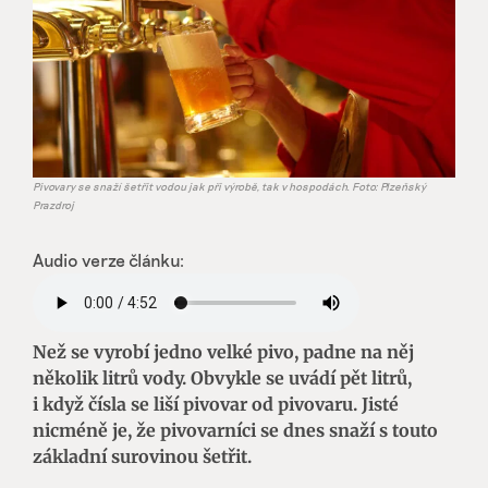
Pivovary se snaží šetřit vodou jak při výrobě, tak v hospodách. Foto: Plzeňský
Prazdroj
Audio verze článku:
Než se vyrobí jedno velké pivo, padne na něj
několik litrů vody. Obvykle se uvádí pět litrů,
i když čísla se liší pivovar od pivovaru. Jisté
nicméně je, že pivovarníci se dnes snaží s touto
základní surovinou šetřit.