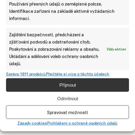
Používání přesných údajů o zeměpisné poloze,
SDÍLET
Identifikace zařízení na základě aktivně vyžádaných
informací.
Facebook
X
LinkedIn
Zajištění bezpečnosti, předcházení a
zjišťování podvodů a odstraňování chyb,
PODOBNÉ PŘÍSPĚVKY
Poskytování a zobrazování reklamy a obsahu,
Vždy aktivní
Ukládání a sdělování voleb ochrany osobních
údajů.
Správa 1811 prodejců
Přečtěte si více o těchto účelech
Ani trend, ani
Kdybych
Nespoléhejte
Příjmout
povinnost.
postavil pár
na odklad,
Udržitelnost je
pasivních
ideální je začít
způsob, jak
domů, mělo by
s přípravou na
Odmítnout
řídit firmu do
to na klima
EUDR během
budoucna a
nulový dopad,
léta, radí
Spravovat možnosti
zvyšovat její
proto jsem v
firmám
hodnotu, říká
CTP, popisuje
advokátka
Zásady cookies
Prohlášení o ochraně osobních údajů
expertka
manažer
Deloitte Legal