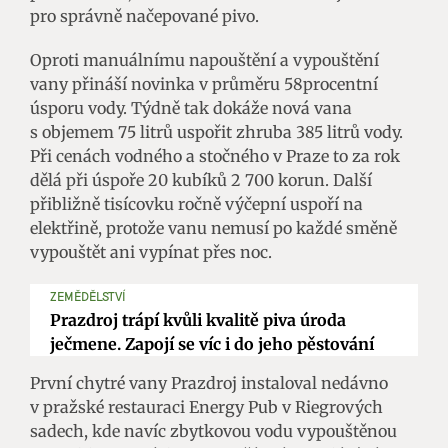
pro správně načepované pivo.
Oproti manuálnímu napouštění a vypouštění
vany přináší novinka v průměru 58procentní
úsporu vody. Týdně tak dokáže nová vana
s objemem 75 litrů uspořit zhruba 385 litrů vody.
Při cenách vodného a stočného v Praze to za rok
dělá při úspoře 20 kubíků 2 700 korun. Další
přibližně tisícovku ročně výčepní uspoří na
elektřině, protože vanu nemusí po každé směně
vypouštět ani vypínat přes noc.
ZEMĚDĚLSTVÍ
Prazdroj trápí kvůli kvalitě piva úroda
ječmene. Zapojí se víc i do jeho pěstování
První chytré vany Prazdroj instaloval nedávno
v pražské restauraci Energy Pub v Riegrových
sadech, kde navíc zbytkovou vodu vypouštěnou