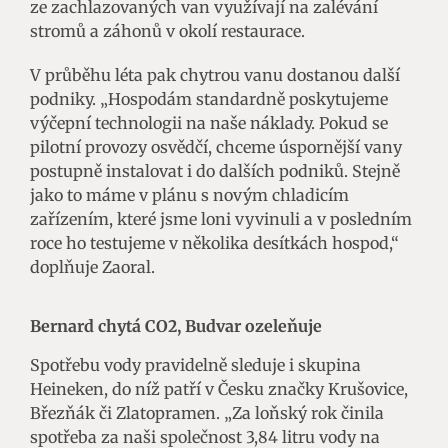
ze zachlazovaných van využívají na zalévání
stromů a záhonů v okolí restaurace.
V průběhu léta pak chytrou vanu dostanou další
podniky. „Hospodám standardně poskytujeme
výčepní technologii na naše náklady. Pokud se
pilotní provozy osvědčí, chceme úspornější vany
postupně instalovat i do dalších podniků. Stejně
jako to máme v plánu s novým chladicím
zařízením, které jsme loni vyvinuli a v posledním
roce ho testujeme v několika desítkách hospod,“
doplňuje Zaoral.
Bernard chytá CO2, Budvar ozeleňuje
Spotřebu vody pravidelně sleduje i skupina
Heineken, do níž patří v Česku značky Krušovice,
Březňák či Zlatopramen. „Za loňský rok činila
spotřeba za naši společnost 3,84 litru vody na