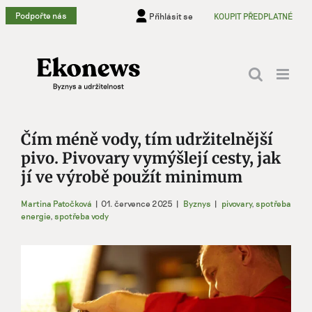
Přeskočit
Podpořte nás
Přihlásit se
KOUPIT PŘEDPLATNÉ
na
obsah
Čím méně vody, tím udržitelnější
pivo. Pivovary vymýšlejí cesty, jak
jí ve výrobě použít minimum
Martina Patočková
|
01. července 2025
|
Byznys
|
pivovary
,
spotřeba
energie
,
spotřeba vody
Zobrazit
větší
obrázek