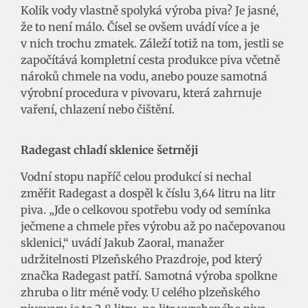
Kolik vody vlastně spolyká výroba piva? Je jasné,
že to není málo. Čísel se ovšem uvádí více a je
v nich trochu zmatek. Záleží totiž na tom, jestli se
započítává kompletní cesta produkce piva včetně
nároků chmele na vodu, anebo pouze samotná
výrobní procedura v pivovaru, která zahrnuje
vaření, chlazení nebo čištění.
Radegast chladí sklenice šetrněji
Vodní stopu napříč celou produkcí si nechal
změřit Radegast a dospěl k číslu 3,64 litru na litr
piva. „Jde o celkovou spotřebu vody od semínka
ječmene a chmele přes výrobu až po načepovanou
sklenici,“ uvádí Jakub Zaoral, manažer
udržitelnosti Plzeňského Prazdroje, pod který
značka Radegast patří. Samotná výroba spolkne
zhruba o litr méně vody. U celého plzeňského