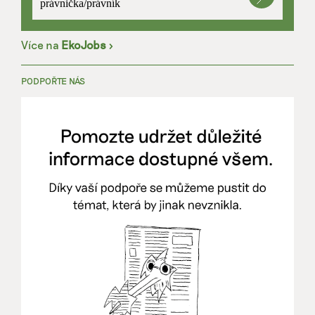
právnička/právník
Více na
EkoJobs
>
PODPOŘTE NÁS