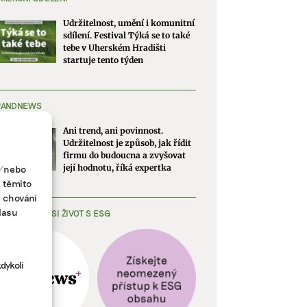
Udržitelnost, umění i komunitní
sdílení. Festival Týká se to také
tebe v Uherském Hradišti
startuje tento týden
RANDNEWS
Ani trend, ani povinnost.
Udržitelnost je způsob, jak řídit
firmu do budoucna a zvyšovat
a/nebo
její hodnotu, říká expertka
s těmito
e chování
lasu
EDNODUŠTE SI ŽIVOT S ESG
dykoli