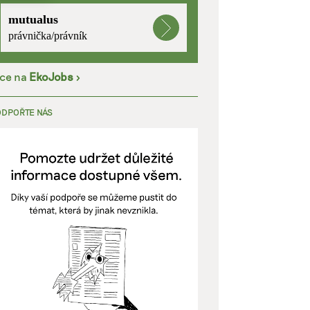
mutualus
kladě
právnička/právník
íce na
EkoJobs
>
y aktivní
ODPOŘTE NÁS