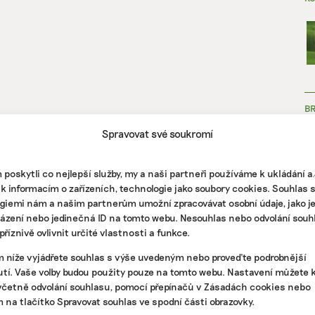
B
Spravovat své soukromí
poskytli co nejlepší služby, my a naši partneři používáme k ukládání 
 k informacím o zařízeních, technologie jako soubory cookies. Souhlas 
giemi nám a našim partnerům umožní zpracovávat osobní údaje, jako j
házení nebo jedinečná ID na tomto webu. Nesouhlas nebo odvolání souh
ZJ
říznivě ovlivnit určité vlastnosti a funkce.
m níže vyjádřete souhlas s výše uvedeným nebo proveďte podrobnější
tí. Vaše volby budou použity pouze na tomto webu. Nastavení můžete k
včetně odvolání souhlasu, pomocí přepínačů v Zásadách cookies nebo
m na tlačítko Spravovat souhlas ve spodní části obrazovky.