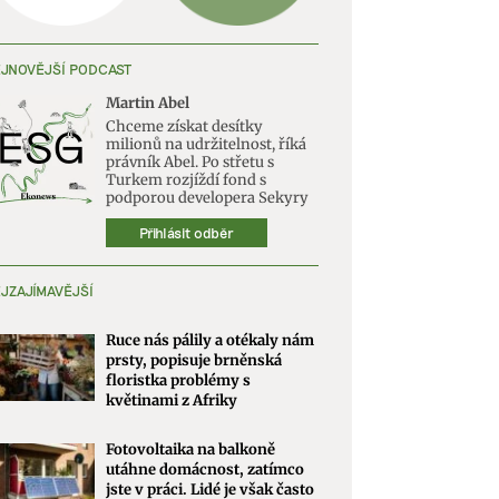
JNOVĚJŠÍ PODCAST
Martin Abel
Chceme získat desítky
milionů na udržitelnost, říká
právník Abel. Po střetu s
Turkem rozjíždí fond s
podporou developera Sekyry
Přihlásit odběr
JZAJÍMAVĚJŠÍ
Ruce nás pálily a otékaly nám
prsty, popisuje brněnská
floristka problémy s
květinami z Afriky
Fotovoltaika na balkoně
utáhne domácnost, zatímco
jste v práci. Lidé je však často