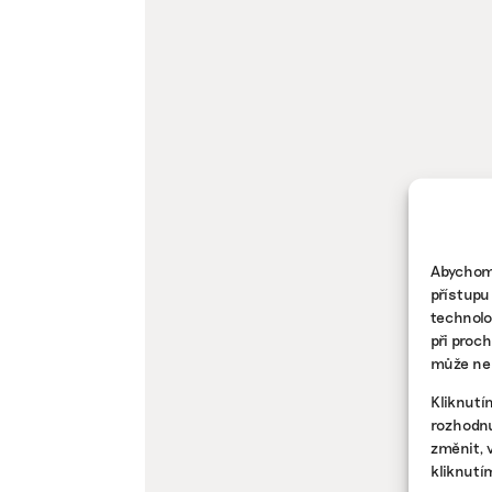
Abychom 
přístupu
technolo
při proc
může nep
Kliknutí
rozhodnu
změnit, 
kliknutí