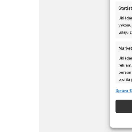
Statis
Ukládán
výkonu
údajů z
Market
Ukládán
reklam,
persona
profilů
omezen
Správa 1
Funkc
Přiřazo
zařízen
informa