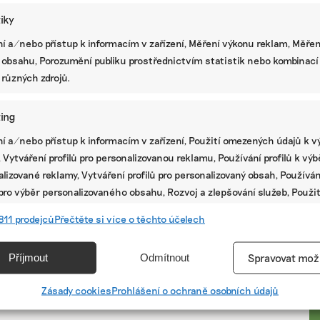
tiky
í a/nebo přístup k informacím v zařízení, Měření výkonu reklam, Měřen
 obsahu, Porozumění publiku prostřednictvím statistik nebo kombinací
 různých zdrojů.
ing
í a/nebo přístup k informacím v zařízení, Použití omezených údajů k v
 Vytváření profilů pro personalizovanou reklamu, Používání profilů k vý
lizované reklamy, Vytváření profilů pro personalizovaný obsah, Používán
 pro výběr personalizovaného obsahu, Rozvoj a zlepšování služeb, Použit
ých údajů k výběru obsahu.
PR
811 prodejců
Přečtěte si více o těchto účelech
e
Vžd
Příjmout
Odmítnout
Spravovat mož
vání a kombinování údajů z jiných zdrojů údajů, Propojení různých
í, Identifikace zařízení na základě automaticky přenášených
Zásady cookies
Prohlášení o ochraně osobních údajů
cí.