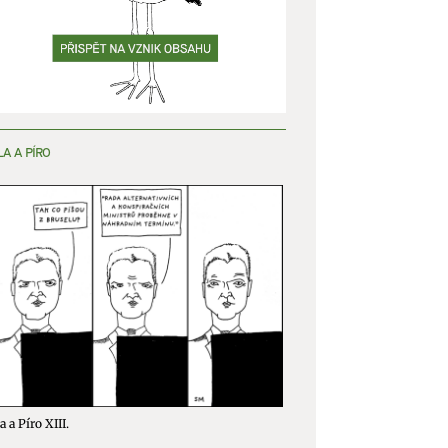
LA A PÍRO
a a Píro XIII.