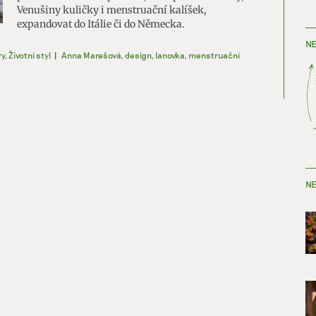
Venušiny kuličky i menstruační kalíšek,
expandovat do Itálie či do Německa.
NE
y
,
Životní styl
|
Anna Marešová
,
design
,
lanovka
,
menstruační
NE