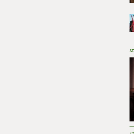
ST
KO