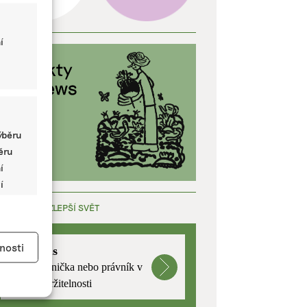
í
ýběru
běru
í
í
ÁCE, KTERÁ ZLEPŠÍ SVĚT
y aktivní
nosti
mutualus
Stáž: právnička nebo právník v
oblasti udržitelnosti