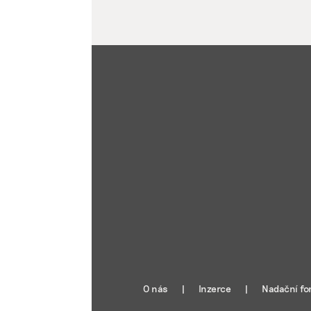
O nás
Inzerce
Nadační fo