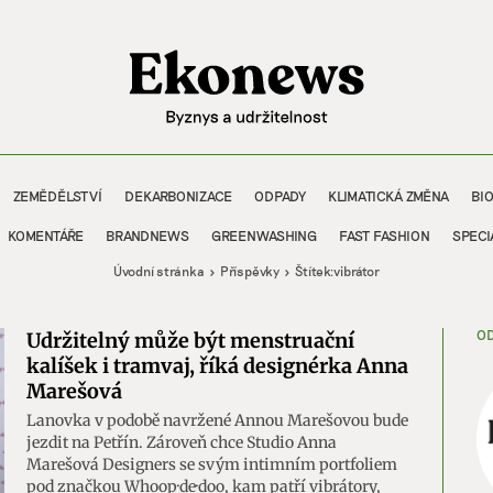
ZEMĚDĚLSTVÍ
DEKARBONIZACE
ODPADY
KLIMATICKÁ ZMĚNA
BI
KOMENTÁŘE
BRANDNEWS
GREENWASHING
FAST FASHION
SPECI
Úvodní stránka
Příspěvky
Štítek:
vibrátor
OD
Udržitelný může být menstruační
kalíšek i tramvaj, říká designérka Anna
Marešová
Lanovka v podobě navržené Annou Marešovou bude
jezdit na Petřín. Zároveň chce Studio Anna
Marešová Designers se svým intimním portfoliem
pod značkou Whoop·de·doo, kam patří vibrátory,