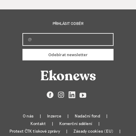
PŘIHLÁSIT ODBĚR
Odebírat newsletter
Facebook
Instagram
LinkedIn
YouTube
O nás
Inzerce
Nadační fond
Kontakt
Komerční sdělení
Protext ČTK tiskové zprávy
Zásady cookies (EU)