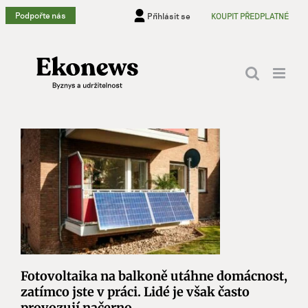
Přeskočit
Podpořte nás
Přihlásit se
KOUPIT PŘEDPLATNÉ
na
obsah
Fotovoltaika na balkoně utáhne domácnost,
zatímco jste v práci. Lidé je však často
provozují načerno