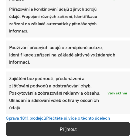
ZJEDNODUŠTE SI ŽIVOT S ESG
Přiřazování a kombinování údajů z jiných zdrojů
údajů, Propojení různých zařízení, Identifikace
zařízení na základě automaticky přenášených
informací.
Používání přesných údajů o zeměpisné poloze,
Identifikace zařízení na základě aktivně vyžádaných
informací.
Zajištění bezpečnosti, předcházení a
zjišťování podvodů a odstraňování chyb,
Poskytování a zobrazování reklamy a obsahu,
Vždy aktivní
Ukládání a sdělování voleb ochrany osobních
údajů.
Správa 1811 prodejců
Přečtěte si více o těchto účelech
Příjmout