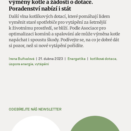
výměny kotle a žádosti o dotace.
Poradenství nabízí i stát
Další vlna kotlíkových dotací, které pomáhají lidem
vyměnit staré spotřebiče pro vytápění za šetrnější
k životnímu prostředí, se blíží. Podle Asociace pro
optimalizaci komínů a spalování ale může výměna kotle
napáchat i spoustu škody. Podívejte se, na co je dobré dát
si pozor, než si nové vytápění pořídíte.
Irena Buřívalová
|
21. dubna 2023
|
Energetika
|
kotlíkové dotace
,
úspora energie
,
vytápění
ODEBÍREJTE NÁŠ NEWSLETTER