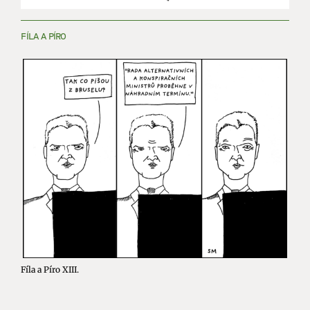
FÍLA A PÍRO
Fíla a Píro XIII.