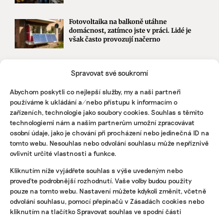
Fotovoltaika na balkoně utáhne
domácnost, zatímco jste v práci. Lidé je
však často provozují načerno
Kvůli Turkovi a Motoristům může Česko
Spravovat své soukromí
přijít o desítky miliard. Ve hře jsou
akcelerační zóny i povolenky
Abychom poskytli co nejlepší služby, my a naši partneři
používáme k ukládání a/nebo přístupu k informacím o
zařízeních, technologie jako soubory cookies. Souhlas s těmito
STÁHNĚTE SI NAŠE E-BOOKY
technologiemi nám a našim partnerům umožní zpracovávat
osobní údaje, jako je chování při procházení nebo jedinečná ID na
tomto webu. Nesouhlas nebo odvolání souhlasu může nepříznivě
ovlivnit určité vlastnosti a funkce.
Kliknutím níže vyjádřete souhlas s výše uvedeným nebo
proveďte podrobnější rozhodnutí. Vaše volby budou použity
pouze na tomto webu. Nastavení můžete kdykoli změnit, včetně
odvolání souhlasu, pomocí přepínačů v Zásadách cookies nebo
kliknutím na tlačítko Spravovat souhlas ve spodní části