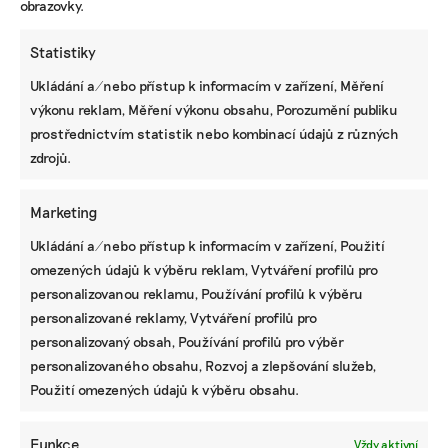
obrazovky.
Statistiky
Ukládání a/nebo přístup k informacím v zařízení, Měření
výkonu reklam, Měření výkonu obsahu, Porozumění publiku
prostřednictvím statistik nebo kombinací údajů z různých
KOMERČNÍ SDĚLENÍ
zdrojů.
Udržitelnost, umění i komunitní sdílení.
Festival Týká se to také tebe v Uherském
Hradišti startuje tento týden
Marketing
Ukládání a/nebo přístup k informacím v zařízení, Použití
omezených údajů k výběru reklam, Vytváření profilů pro
personalizovanou reklamu, Používání profilů k výběru
BRANDNEWS
personalizované reklamy, Vytváření profilů pro
Ani trend, ani povinnost. Udržitelnost je
personalizovaný obsah, Používání profilů pro výběr
způsob, jak řídit firmu do budoucna a zvyšovat
personalizovaného obsahu, Rozvoj a zlepšování služeb,
její hodnotu, říká expertka
Použití omezených údajů k výběru obsahu.
Funkce
Vždy aktivní