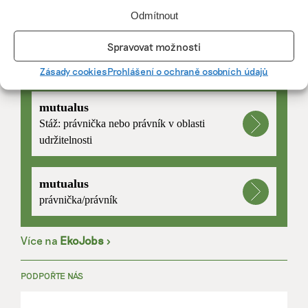
Odmítnout
Spravovat možnosti
PRÁCE, KTERÁ ZLEPŠÍ SVĚT
Zásady cookies
Prohlášení o ochraně osobních údajů
mutualus
Stáž: právnička nebo právník v oblasti
udržitelnosti
mutualus
právnička/právník
Více na
EkoJobs
>
PODPOŘTE NÁS