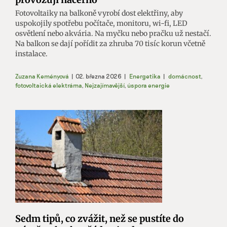
Fotovoltaiky na balkoně vyrobí dost elektřiny, aby
uspokojily spotřebu počítače, monitoru, wi-fi, LED
osvětlení nebo akvária. Na myčku nebo pračku už nestačí.
Na balkon se dají pořídit za zhruba 70 tisíc korun včetně
instalace.
Zuzana Keményová
|
02. března 2026
|
Energetika
|
domácnost
,
fotovoltaická elektrárna
,
Nejzajímavější
,
úspora energie
Sedm tipů, co zvážit, než se pustíte do