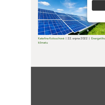
Funkc
Přiřazo
zařízen
informa
Použív
Kateřina Kolouchová
|
22. srpna 2022
|
Energetik
aktivn
klimatu
Zajišt
odstra
Ukládá