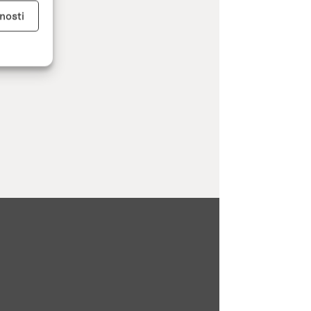
y aktivní
nosti
kladě
y aktivní