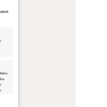
dykoli
í
ýběru
běru
í
í