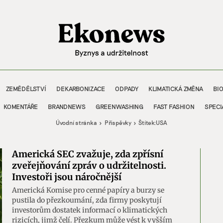
ZEMĚDĚLSTVÍ
DEKARBONIZACE
ODPADY
KLIMATICKÁ ZMĚNA
BI
KOMENTÁŘE
BRANDNEWS
GREENWASHING
FAST FASHION
SPECI
Úvodní stránka
Příspěvky
Štítek:
USA
Americká SEC zvažuje, zda zpřísní
zveřejňování zpráv o udržitelnosti.
Investoři jsou náročnější
Americká Komise pro cenné papíry a burzy se
pustila do přezkoumání, zda firmy poskytují
investorům dostatek informací o klimatických
rizicích, jimž čelí. Přezkum může vést k vyšším