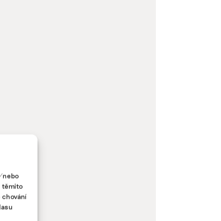
a/nebo
s těmito
e chování
lasu