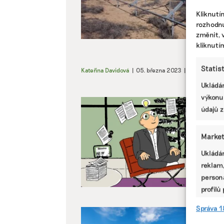
Kliknutí
rozhodnu
změnit, 
kliknutí
Statis
Kateřina Davidová
|
05. března 2023
|
Energetika
,
Ukládán
výkonu
údajů z
Market
Ukládán
reklam,
persona
profilů
omezen
Správa 1