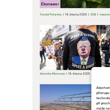
Tomáš Pohanka
|
19. března 2026
|
ESG
|
investi
Veronika Němcová
|
18. března 2025
|
Komentáře
Abychom 
přístupu
technolo
při proc
může nep