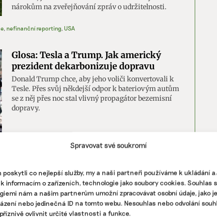
nárokům na zveřejňování zpráv o udržitelnosti.
ce
,
nefinanční reporting
,
USA
Glosa: Tesla a Trump. Jak americký
prezident dekarbonizuje dopravu
Donald Trump chce, aby jeho voliči konvertovali k
Tesle. Přes svůj někdejší odpor k bateriovým autům
se z něj přes noc stal vlivný propagátor bezemisní
dopravy.
Spravovat své soukromí
|
elektromobilita
,
Tesla
,
USA
Český průmysl musí zezelenat, aby
poskytli co nejlepší služby, my a naši partneři používáme k ukládání 
přežil, říká expertka
 k informacím o zařízeních, technologie jako soubory cookies. Souhlas 
giemi nám a našim partnerům umožní zpracovávat osobní údaje, jako j
V srpnu loňského proběhlo rozhodnutí, které může
házení nebo jedinečná ID na tomto webu. Nesouhlas nebo odvolání souh
být jedním z nejdůležitějších kroků v boji proti
říznivě ovlivnit určité vlastnosti a funkce.
klimatické změně v této dekádě. Kongres Spojených