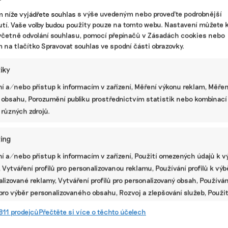
států amerických odhlasoval přijetí Zákona na
m níže vyjádřete souhlas s výše uvedeným nebo proveďte podrobnější
snížení inflace. Jedná se o masivní investiční
tí. Vaše volby budou použity pouze na tomto webu. Nastavení můžete k
balíček, který může zásadně ovlivnit dosavadní
včetně odvolání souhlasu, pomocí přepínačů v Zásadách cookies nebo
přístup Evropy a dalších zemí k zelené
m na tlačítko Spravovat souhlas ve spodní části obrazovky.
transformaci.
tiky
Komentáře
|
EU
,
IRA
,
klimatický balíček
,
USA
í a/nebo přístup k informacím v zařízení, Měření výkonu reklam, Měřen
 obsahu, Porozumění publiku prostřednictvím statistik nebo kombinací
 různých zdrojů.
ing
í a/nebo přístup k informacím v zařízení, Použití omezených údajů k v
 Vytváření profilů pro personalizovanou reklamu, Používání profilů k vý
lizované reklamy, Vytváření profilů pro personalizovaný obsah, Používán
 pro výběr personalizovaného obsahu, Rozvoj a zlepšování služeb, Použit
ých údajů k výběru obsahu.
811 prodejců
Přečtěte si více o těchto účelech
USA investují do klimatu. Jak a kam