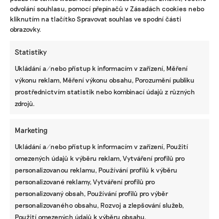
NEJZAJÍMAVĚJŠÍ
odvolání souhlasu, pomocí přepínačů v Zásadách cookies nebo
kliknutím na tlačítko Spravovat souhlas ve spodní části
obrazovky.
Ruce nás pálily a otékaly nám prsty,
popisuje brněnská floristka problémy s
květinami z Afriky
Statistiky
Ukládání a/nebo přístup k informacím v zařízení, Měření
Fotovoltaika na balkoně utáhne
výkonu reklam, Měření výkonu obsahu, Porozumění publiku
domácnost, zatímco jste v práci. Lidé je
prostřednictvím statistik nebo kombinací údajů z různých
však často provozují načerno
zdrojů.
Kvůli Turkovi a Motoristům může Česko
přijít o desítky miliard. Ve hře jsou
Marketing
akcelerační zóny i povolenky
Ukládání a/nebo přístup k informacím v zařízení, Použití
omezených údajů k výběru reklam, Vytváření profilů pro
personalizovanou reklamu, Používání profilů k výběru
STÁHNĚTE SI NAŠE E-BOOKY
personalizované reklamy, Vytváření profilů pro
personalizovaný obsah, Používání profilů pro výběr
personalizovaného obsahu, Rozvoj a zlepšování služeb,
Použití omezených údajů k výběru obsahu.