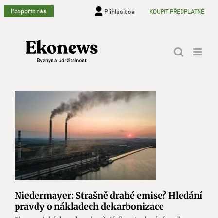
Přeskočit
Podpořte nás
Přihlásit se
KOUPIT PŘEDPLATNÉ
na
obsah
Niedermayer: Strašně drahé emise? Hledání
pravdy o nákladech dekarbonizace