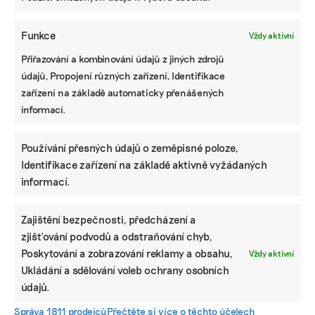
Funkce
Vždy aktivní
Přiřazování a kombinování údajů z jiných zdrojů
údajů, Propojení různých zařízení, Identifikace
zařízení na základě automaticky přenášených
informací.
Používání přesných údajů o zeměpisné poloze,
Identifikace zařízení na základě aktivně vyžádaných
KOMERČNÍ SDĚLENÍ
informací.
Udržitelnost, umění i komunitní sdílení.
Festival Týká se to také tebe v Uherském
Zajištění bezpečnosti, předcházení a
Hradišti startuje tento týden
zjišťování podvodů a odstraňování chyb,
Poskytování a zobrazování reklamy a obsahu,
Vždy aktivní
Ukládání a sdělování voleb ochrany osobních
BRANDNEWS
údajů.
Ani trend, ani povinnost. Udržitelnost je
Správa 1811 prodejců
Přečtěte si více o těchto účelech