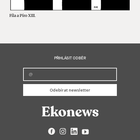
Fíla a Píro XIII.
PŘIHLÁSIT ODBĚR
Odebírat newsletter
Facebook
Instagram
LinkedIn
YouTube