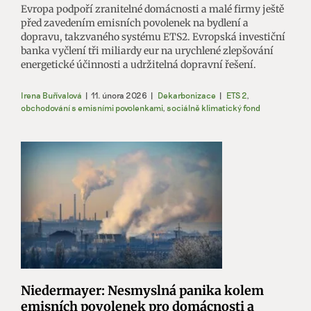
Evropa podpoří zranitelné domácnosti a malé firmy ještě
před zavedením emisních povolenek na bydlení a
dopravu, takzvaného systému ETS2. Evropská investiční
banka vyčlení tři miliardy eur na urychlené zlepšování
energetické účinnosti a udržitelná dopravní řešení.
Irena Buřívalová
|
11. února 2026
|
Dekarbonizace
|
ETS 2
,
obchodování s emisními povolenkami
,
sociálně klimatický fond
Niedermayer: Nesmyslná panika kolem
emisních povolenek pro domácnosti a