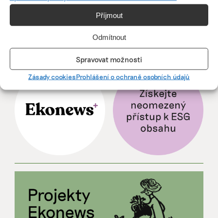
způsob, jak řídit firmu do budoucna a zvyšovat
její hodnotu, říká expertka
Příjmout
Odmítnout
ZJEDNODUŠTE SI ŽIVOT S ESG
Spravovat možnosti
Zásady cookies
Prohlášení o ochraně osobních údajů