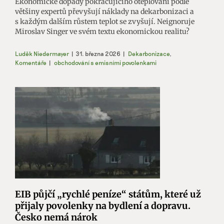
Ekonomické dopady pokračujícího oteplování podle
většiny expertů převyšují náklady na dekarbonizaci a
s každým dalším růstem teplot se zvyšují. Neignoruje
Miroslav Singer ve svém textu ekonomickou realitu?
Luděk Niedermayer
|
31. března 2026
|
Dekarbonizace
,
Komentáře
|
obchodování s emisními povolenkami
EIB půjčí „rychlé peníze“ státům, které už
přijaly povolenky na bydlení a dopravu.
Česko nemá nárok