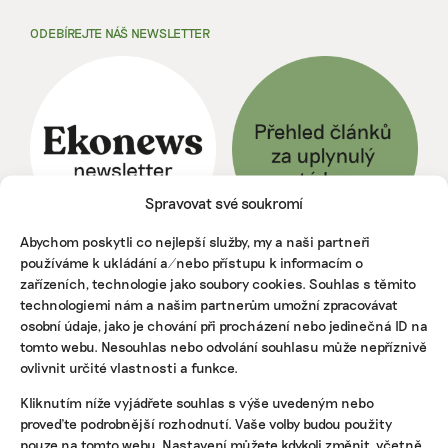
ODEBÍREJTE NÁŠ NEWSLETTER
Spravovat své soukromí
Abychom poskytli co nejlepší služby, my a naši partneři
používáme k ukládání a/nebo přístupu k informacím o
NEJNOVĚJŠÍ PODCAST
zařízeních, technologie jako soubory cookies. Souhlas s těmito
technologiemi nám a našim partnerům umožní zpracovávat
Martin Abel
osobní údaje, jako je chování při procházení nebo jedinečná ID na
Chceme získat desítky milionů na
tomto webu. Nesouhlas nebo odvolání souhlasu může nepříznivě
udržitelnost, říká právník Abel. Po střetu s
Turkem rozjíždí fond s podporou
ovlivnit určité vlastnosti a funkce.
developera Sekyry
Kliknutím níže vyjádřete souhlas s výše uvedeným nebo
Přihlásit odběr
proveďte podrobnější rozhodnutí. Vaše volby budou použity
pouze na tomto webu. Nastavení můžete kdykoli změnit, včetně