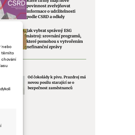
Které firmy mají nově
povinnost zveřejňovat
informace o udržitelnosti
podle CSRD a odkdy
Jak vybrat správný ESG
nástroj: srovnání programů,
které pomohou s vytvořením
a/nebo
nefinanční zprávy
s těmito
e chování
lasu
dé v ESG
Od čokolády k pivu. Prazdroj má
novou posilu starající se o
bezpečnost zaměstnanců
dykoli
í