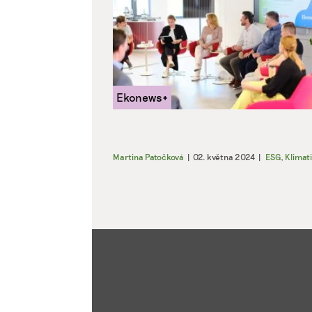
Zajišt
odstra
Ukládá
Martina Patočková
|
02. května 2024
|
ESG
,
Klimat