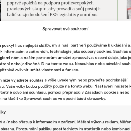
poprvé spoléhá na podporu protievropských
pravicových skupin, aby prosadila svůj postoj k
balíčku zjednodušení ESG legislativy omnibus.
Spravovat své soukromí
|
EU legislativa
,
Evropský parlament
,
omnibus
poskytli co nejlepší služby, my a naši partneři používáme k ukládání 
 k informacím o zařízeních, technologie jako soubory cookies. Souhlas 
giemi nám a našim partnerům umožní zpracovávat osobní údaje, jako j
házení nebo jedinečná ID na tomto webu. Nesouhlas nebo odvolání souh
Li
říznivě ovlivnit určité vlastnosti a funkce.
m níže vyjádřete souhlas s výše uvedeným nebo proveďte podrobnější
tí. Vaše volby budou použity pouze na tomto webu. Nastavení můžete k
včetně odvolání souhlasu, pomocí přepínačů v Zásadách cookies nebo
m na tlačítko Spravovat souhlas ve spodní části obrazovky.
tiky
Zálohování, prevence ekologických
havárií a další legislativa, která už
í a/nebo přístup k informacím v zařízení, Měření výkonu reklam, Měřen
v Česku do voleb neprojde
 obsahu, Porozumění publiku prostřednictvím statistik nebo kombinací