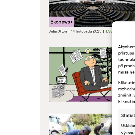
Julia Otten
|
14. listopadu 2025
|
ESG
,
Komentáře
Abychom 
přístupu
technolo
při proc
může nep
Kliknutí
rozhodnu
změnit, 
kliknutí
Statis
Ukládán
výkonu