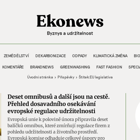
ZEMĚDĚLSTVÍ
DEKARBONIZACE
ODPADY
KLIMATICKÁ ZMĚNA
BI
KOMENTÁŘE
BRANDNEWS
GREENWASHING
FAST FASHION
SPECI
Úvodní stránka
Příspěvky
Štítek:
EU legislativa
Deset omnibusů a další jsou na cestě.
Přehled dosavadního osekávání
evropské regulace udržitelnosti
Evropská unie k polovině února připravila deset
balíčků omnibus, které zmírňují regulace firem z
pohledu udržitelnosti a životního prostředí.
Evropská komise odhaduje celkové úspory pro