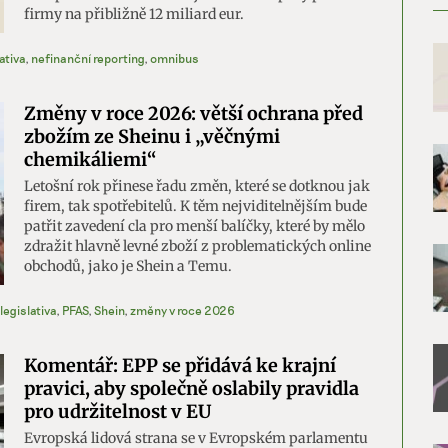
firmy na přibližně 12 miliard eur.
ativa
,
nefinanční reporting
,
omnibus
Změny v roce 2026: větší ochrana před
zbožím ze Sheinu i „věčnými
chemikáliemi“
Letošní rok přinese řadu změn, které se dotknou jak
firem, tak spotřebitelů. K těm nejviditelnějším bude
patřit zavedení cla pro menší balíčky, které by mělo
zdražit hlavně levné zboží z problematických online
obchodů, jako je Shein a Temu.
legislativa
,
PFAS
,
Shein
,
změny v roce 2026
Komentář: EPP se přidává ke krajní
pravici, aby společně oslabily pravidla
pro udržitelnost v EU
Evropská lidová strana se v Evropském parlamentu