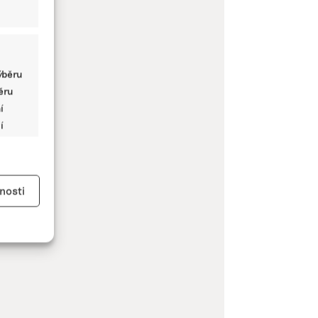
ýběru
běru
í
í
y aktivní
nosti
kladě