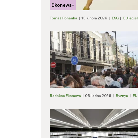
Tomáš Pohanka
|
13. února 2026
|
ESG
|
EU legisl
Redakce Ekonews
|
05. ledna 2026
|
Byznys
|
EU 