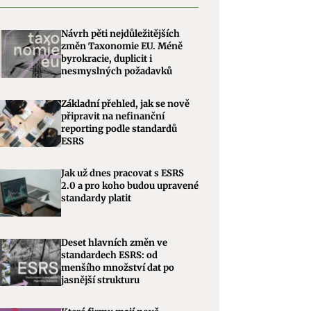
Návrh pěti nejdůležitějších
změn Taxonomie EU. Méně
byrokracie, duplicit i
nesmyslných požadavků
Základní přehled, jak se nově
připravit na nefinanční
reporting podle standardů
ESRS
Jak už dnes pracovat s ESRS
2.0 a pro koho budou upravené
standardy platit
Deset hlavních změn ve
standardech ESRS: od
menšího množství dat po
jasnější strukturu