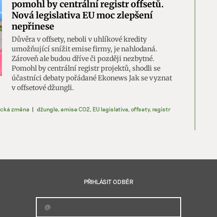
pomohl by centrální registr offsetů.
ění bezpečnosti, předcházení a zjišťování podvodů a
Nová legislativa EU moc zlepšení
ňování chyb, Poskytování a zobrazování reklamy a obsahu,
Vžd
nepřinese
ní a sdělování voleb ochrany osobních údajů.
Důvěra v offsety, neboli v uhlíkové kredity
umožňující snížit emise firmy, je nahlodaná.
Zároveň ale budou dříve či později nezbytné.
Pomohl by centrální registr projektů, shodli se
účastníci debaty pořádané Ekonews Jak se vyznat
v offsetové džungli.
ická změna
|
džungle
,
emise CO2
,
EU legislativa
,
offsety
,
registr
PŘIHLÁSIT ODBĚR