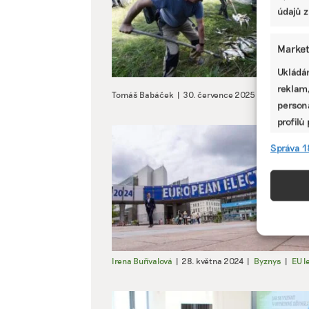
údajů z
Market
Ukládán
reklam,
Tomáš Babáček
|
30. července 2025
|
Byznys
|
e
persona
profilů
omezen
Správa 1
Funkc
Přiřazo
zařízen
informa
Irena Buřívalová
|
28. května 2024
|
Byznys
|
EU l
Použív
aktivn