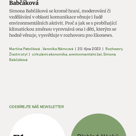
Babčáková
Simona Babčáková se kromě hraní, moderování či
vzdělávání v oblasti komunikace věnuje i řadě
environmentálních aktivit. Proč a jak se s probíhající
klimatickou změnou vyrovnává ona i děti, kterým se
hodně věnuje, vysvětluje v rozhovoru pro Ekonews.
Martina Patočková
,
Veronika Němcová
|
20. října 2023
|
Rozhovory
,
Životní styl
|
cirkulární ekonomika
,
environmentální žal
,
Simona
Babčáková
ODEBÍREJTE NÁŠ NEWSLETTER