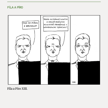
FÍLA A PÍRO
Fíla a Píro XIII.