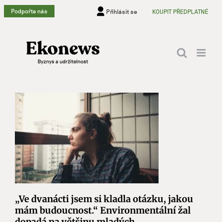
Přeskočit
Podpořte nás
Přihlásit se
KOUPIT PŘEDPLATNÉ
na
obsah
„Ve dvanácti jsem si kladla otázku, jakou
mám budoucnost.“ Environmentální žal
dopadá na většinu mladých