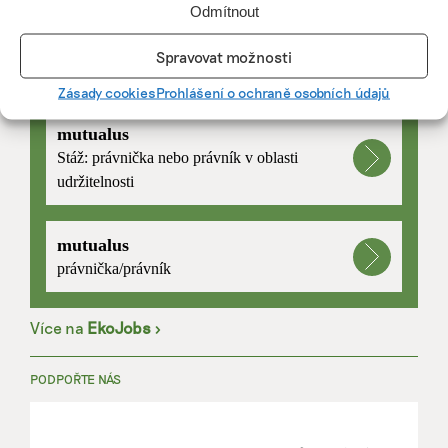
Odmítnout
Spravovat možnosti
PRÁCE, KTERÁ ZLEPŠÍ SVĚT
Zásady cookies
Prohlášení o ochraně osobních údajů
mutualus
Stáž: právnička nebo právník v oblasti
udržitelnosti
mutualus
právnička/právník
Více na
EkoJobs
>
PODPOŘTE NÁS