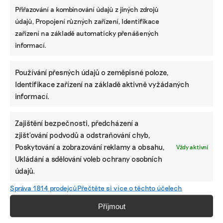
Přiřazování a kombinování údajů z jiných zdrojů
údajů, Propojení různých zařízení, Identifikace
zařízení na základě automaticky přenášených
informací.
Používání přesných údajů o zeměpisné poloze,
Identifikace zařízení na základě aktivně vyžádaných
informací.
Zajištění bezpečnosti, předcházení a
zjišťování podvodů a odstraňování chyb,
Poskytování a zobrazování reklamy a obsahu,
Vždy aktivní
Ukládání a sdělování voleb ochrany osobních
údajů.
Správa 1814 prodejců
Přečtěte si více o těchto účelech
Příjmout