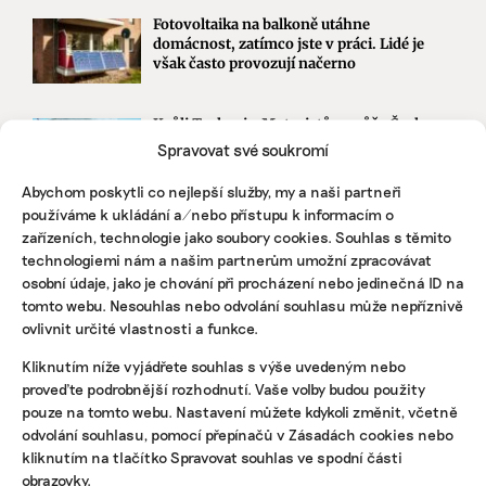
Fotovoltaika na balkoně utáhne
domácnost, zatímco jste v práci. Lidé je
však často provozují načerno
Kvůli Turkovi a Motoristům může Česko
přijít o desítky miliard. Ve hře jsou
Spravovat své soukromí
akcelerační zóny i povolenky
Abychom poskytli co nejlepší služby, my a naši partneři
používáme k ukládání a/nebo přístupu k informacím o
zařízeních, technologie jako soubory cookies. Souhlas s těmito
STÁHNĚTE SI NAŠE E-BOOKY
technologiemi nám a našim partnerům umožní zpracovávat
osobní údaje, jako je chování při procházení nebo jedinečná ID na
tomto webu. Nesouhlas nebo odvolání souhlasu může nepříznivě
ovlivnit určité vlastnosti a funkce.
Kliknutím níže vyjádřete souhlas s výše uvedeným nebo
proveďte podrobnější rozhodnutí. Vaše volby budou použity
pouze na tomto webu. Nastavení můžete kdykoli změnit, včetně
odvolání souhlasu, pomocí přepínačů v Zásadách cookies nebo
kliknutím na tlačítko Spravovat souhlas ve spodní části
obrazovky.