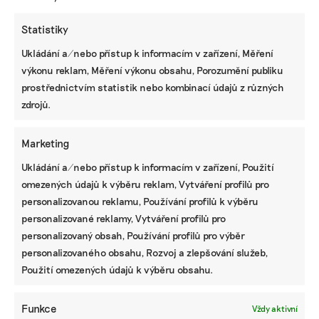
Statistiky
Ukládání a/nebo přístup k informacím v zařízení, Měření
výkonu reklam, Měření výkonu obsahu, Porozumění publiku
KOMERČNÍ SDĚLENÍ
prostřednictvím statistik nebo kombinací údajů z různých
zdrojů.
Udržitelnost, umění i komunitní sdílení.
Festival Týká se to také tebe v Uherském
Hradišti startuje tento týden
Marketing
Ukládání a/nebo přístup k informacím v zařízení, Použití
omezených údajů k výběru reklam, Vytváření profilů pro
BRANDNEWS
personalizovanou reklamu, Používání profilů k výběru
personalizované reklamy, Vytváření profilů pro
Ani trend, ani povinnost. Udržitelnost je
způsob, jak řídit firmu do budoucna a zvyšovat
personalizovaný obsah, Používání profilů pro výběr
její hodnotu, říká expertka
personalizovaného obsahu, Rozvoj a zlepšování služeb,
Použití omezených údajů k výběru obsahu.
ZJEDNODUŠTE SI ŽIVOT S ESG
Funkce
Vždy aktivní