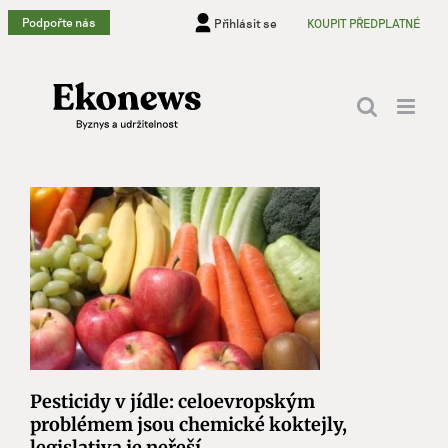
Přeskočit
Podpořte nás
Přihlásit se
KOUPIT PŘEDPLATNÉ
na
obsah
Pesticidy v jídle: celoevropským
problémem jsou chemické koktejly,
legislativa je neřeší