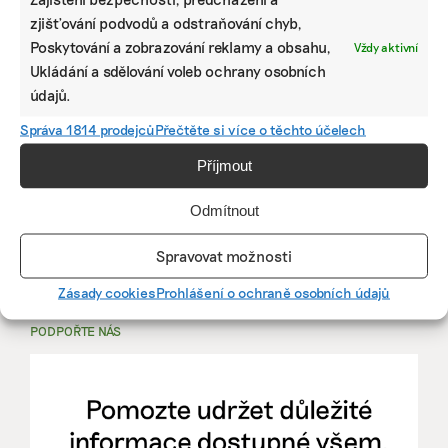
zjišťování podvodů a odstraňování chyb,
PRÁCE, KTERÁ ZLEPŠÍ SVĚT
Poskytování a zobrazování reklamy a obsahu,
Vždy aktivní
Ukládání a sdělování voleb ochrany osobních
mutualus
údajů.
Stáž: právnička nebo právník v oblasti
Správa 1814 prodejců
Přečtěte si více o těchto účelech
udržitelnosti
Příjmout
mutualus
Odmítnout
právnička/právník
Spravovat možnosti
Více na
EkoJobs
>
Zásady cookies
Prohlášení o ochraně osobních údajů
PODPOŘTE NÁS