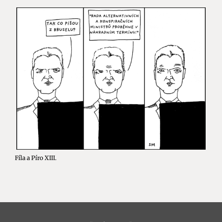
Fíla a Píro XIII.