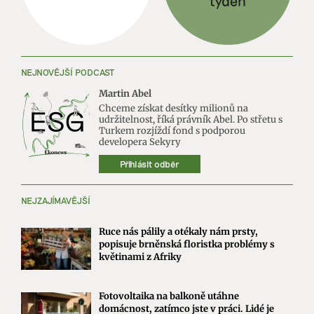
NEJNOVĚJŠÍ PODCAST
Martin Abel
Chceme získat desítky milionů na
udržitelnost, říká právník Abel. Po střetu s
Turkem rozjíždí fond s podporou
developera Sekyry
Přihlásit odběr
NEJZAJÍMAVĚJŠÍ
Ruce nás pálily a otékaly nám prsty,
popisuje brněnská floristka problémy s
květinami z Afriky
Fotovoltaika na balkoně utáhne
domácnost, zatímco jste v práci. Lidé je