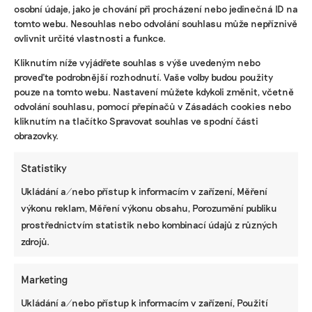
osobní údaje, jako je chování při procházení nebo jedinečná ID na
tomto webu. Nesouhlas nebo odvolání souhlasu může nepříznivě
ovlivnit určité vlastnosti a funkce.
KOMERČNÍ SDĚLENÍ
Kliknutím níže vyjádřete souhlas s výše uvedeným nebo
Udržitelnost, umění i komunitní sdílení.
proveďte podrobnější rozhodnutí. Vaše volby budou použity
Festival Týká se to také tebe v Uherském
pouze na tomto webu. Nastavení můžete kdykoli změnit, včetně
Hradišti startuje tento týden
odvolání souhlasu, pomocí přepínačů v Zásadách cookies nebo
kliknutím na tlačítko Spravovat souhlas ve spodní části
obrazovky.
BRANDNEWS
Statistiky
Ani trend, ani povinnost. Udržitelnost je
Ukládání a/nebo přístup k informacím v zařízení, Měření
způsob, jak řídit firmu do budoucna a zvyšovat
její hodnotu, říká expertka
výkonu reklam, Měření výkonu obsahu, Porozumění publiku
prostřednictvím statistik nebo kombinací údajů z různých
zdrojů.
ZJEDNODUŠTE SI ŽIVOT S ESG
Marketing
Ukládání a/nebo přístup k informacím v zařízení, Použití