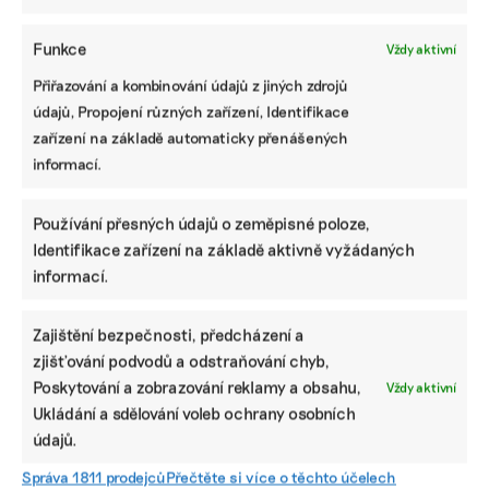
Funkce
Vždy aktivní
Přiřazování a kombinování údajů z jiných zdrojů
údajů, Propojení různých zařízení, Identifikace
zařízení na základě automaticky přenášených
informací.
Používání přesných údajů o zeměpisné poloze,
Identifikace zařízení na základě aktivně vyžádaných
informací.
Zajištění bezpečnosti, předcházení a
zjišťování podvodů a odstraňování chyb,
Poskytování a zobrazování reklamy a obsahu,
Vždy aktivní
Ukládání a sdělování voleb ochrany osobních
SDÍLET
údajů.
Facebook
X
LinkedIn
Správa 1811 prodejců
Přečtěte si více o těchto účelech