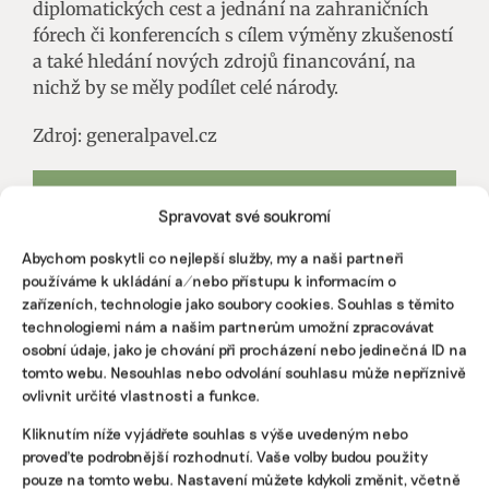
diplomatických cest a jednání na zahraničních
fórech či konferencích s cílem výměny zkušeností
a také hledání nových zdrojů financování, na
nichž by se měly podílet celé národy.
Zdroj: generalpavel.cz
Spravovat své soukromí
Abychom poskytli co nejlepší služby, my a naši partneři
používáme k ukládání a/nebo přístupu k informacím o
zařízeních, technologie jako soubory cookies. Souhlas s těmito
IRENA BUŘÍVALOVÁ
technologiemi nám a našim partnerům umožní zpracovávat
Irena prošla MF Dnes nebo ekonomickými týdeníky Euro a
Czech Business Weekly. Nejradši píše o věčných chemikáliích
osobní údaje, jako je chování při procházení nebo jedinečná ID na
v oblečení, ekologickém zemědělství, odpadech, rychlé módě
tomto webu. Nesouhlas nebo odvolání souhlasu může nepříznivě
a bioplastech.
ovlivnit určité vlastnosti a funkce.
Kliknutím níže vyjádřete souhlas s výše uvedeným nebo
Reklama
proveďte podrobnější rozhodnutí. Vaše volby budou použity
pouze na tomto webu. Nastavení můžete kdykoli změnit, včetně