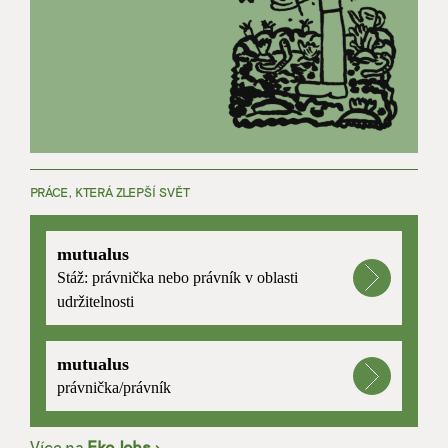
PRÁCE, KTERÁ ZLEPŠÍ SVĚT
mutualus
Stáž: právnička nebo právník v oblasti
udržitelnosti
mutualus
právnička/právník
Více na
EkoJobs
>