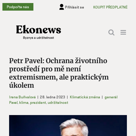
Přeskočit
Podpořte nás
Přihlásit se
KOUPIT PŘEDPLATNÉ
na
obsah
Petr Pavel: Ochrana životního
prostředí pro mě není
extremismem, ale praktickým
úkolem
Irena Buřívalová
|
28. ledna 2023
|
Klimatická změna
|
generál
Pavel
,
klima
,
prezident
,
udržitelnost
Zobrazit
větší
obrázek