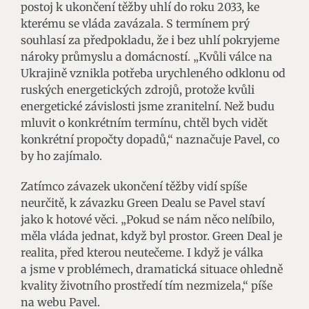
postoj k ukončení těžby uhlí do roku 2033, ke
kterému se vláda zavázala. S termínem prý
souhlasí za předpokladu, že i bez uhlí pokryjeme
nároky průmyslu a domácností. „Kvůli válce na
Ukrajině vznikla potřeba urychleného odklonu od
ruských energetických zdrojů, protože kvůli
energetické závislosti jsme zranitelní. Než budu
mluvit o konkrétním termínu, chtěl bych vidět
konkrétní propočty dopadů,“ naznačuje Pavel, co
by ho zajímalo.
Zatímco závazek ukončení těžby vidí spíše
neurčitě, k závazku Green Dealu se Pavel staví
jako k hotové věci. „Pokud se nám něco nelíbilo,
měla vláda jednat, když byl prostor. Green Deal je
realita, před kterou neutečeme. I když je válka
a jsme v problémech, dramatická situace ohledně
kvality životního prostředí tím nezmizela,“ píše
na webu Pavel.