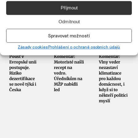
Příjmout
PODOBNÉ PŘÍSPĚVKY
Odmítnout
Spravovat možnosti
Zásady cookies
Prohlášení o ochraně osobních údajů
Poušť v
Komentář:
Komentář:
Evropské unii
Motoristé našli
Vlny veder
postupuje.
recept na
nezastaví
Riziko
vedro.
klimatizace
dezertifikace
Úředníkům na
pro každou
se nově týká i
MŽP nabídli
domácnost, i
Česka
led
když si to
někteří politici
myslí