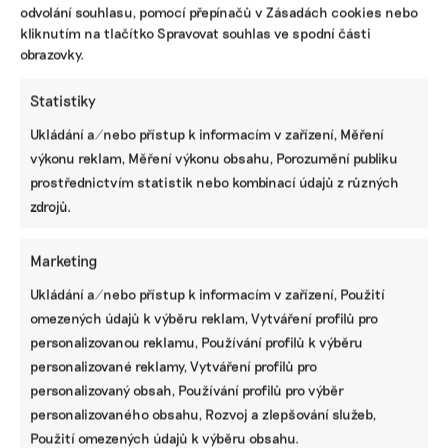
odvolání souhlasu, pomocí přepínačů v Zásadách cookies nebo
kliknutím na tlačítko Spravovat souhlas ve spodní části
obrazovky.
Statistiky
Ukládání a/nebo přístup k informacím v zařízení, Měření
výkonu reklam, Měření výkonu obsahu, Porozumění publiku
prostřednictvím statistik nebo kombinací údajů z různých
zdrojů.
Pomozte udržet důležité
Marketing
informace dostupné všem.
Ukládání a/nebo přístup k informacím v zařízení, Použití
omezených údajů k výběru reklam, Vytváření profilů pro
Díky vaší podpoře se můžeme pustit do témat,
personalizovanou reklamu, Používání profilů k výběru
která by jinak nevznikla.
personalizované reklamy, Vytváření profilů pro
personalizovaný obsah, Používání profilů pro výběr
Přispějte na vznik obsahu.
personalizovaného obsahu, Rozvoj a zlepšování služeb,
Použití omezených údajů k výběru obsahu.