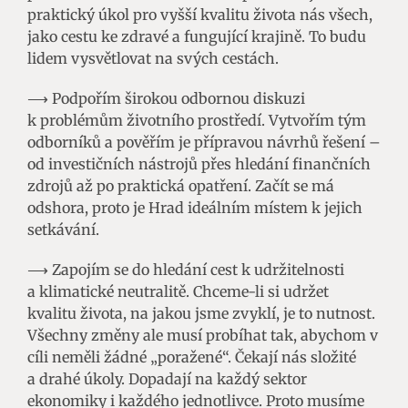
praktický úkol pro vyšší kvalitu života nás všech,
jako cestu ke zdravé a fungující krajině. To budu
lidem vysvětlovat na svých cestách.
⟶ Podpořím širokou odbornou diskuzi
k problémům životního prostředí. Vytvořím tým
odborníků a pověřím je přípravou návrhů řešení –
od investičních nástrojů přes hledání finančních
zdrojů až po praktická opatření. Začít se má
odshora, proto je Hrad ideálním místem k jejich
setkávání.
⟶ Zapojím se do hledání cest k udržitelnosti
a klimatické neutralitě. Chceme-li si udržet
kvalitu života, na jakou jsme zvyklí, je to nutnost.
Všechny změny ale musí probíhat tak, abychom v
cíli neměli žádné „poražené“. Čekají nás složité
a drahé úkoly. Dopadají na každý sektor
ekonomiky i každého jednotlivce. Proto musíme