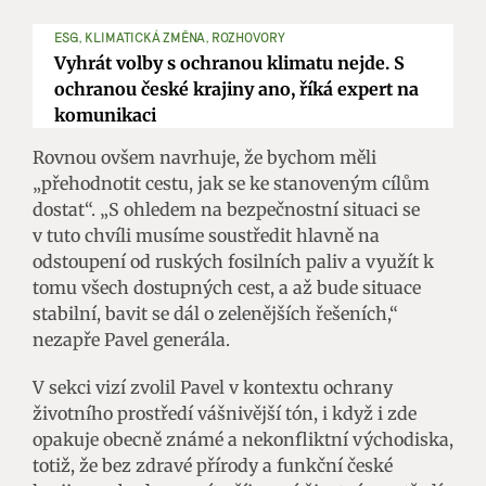
ESG, KLIMATICKÁ ZMĚNA, ROZHOVORY
Vyhrát volby s ochranou klimatu nejde. S
ochranou české krajiny ano, říká expert na
komunikaci
Rovnou ovšem navrhuje, že bychom měli
„přehodnotit cestu, jak se ke stanoveným cílům
dostat“. „S ohledem na bezpečnostní situaci se
v tuto chvíli musíme soustředit hlavně na
odstoupení od ruských fosilních paliv a využít k
tomu všech dostupných cest, a až bude situace
stabilní, bavit se dál o zelenějších řešeních,“
nezapře Pavel generála.
V sekci vizí zvolil Pavel v kontextu ochrany
životního prostředí vášnivější tón, i když i zde
opakuje obecně známé a nekonfliktní východiska,
totiž, že bez zdravé přírody a funkční české