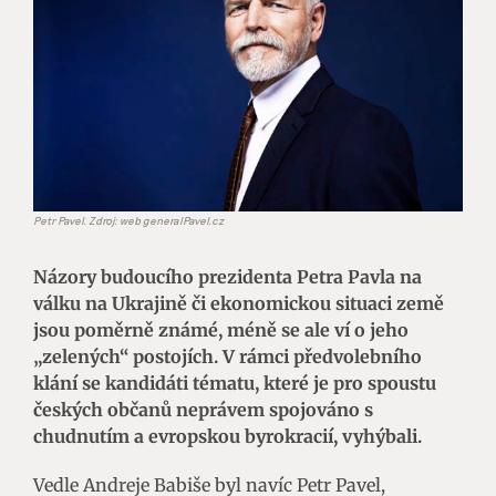
Petr Pavel. Zdroj: web generalPavel.cz
Názory
budoucího
prezidenta Petra Pavla na
válku na Ukrajině či ekonomickou situaci země
jsou poměrně známé, méně se ale ví o jeho
„zelených“ postojích. V rámci předvolebního
klání se kandidáti tématu, které je pro spoustu
českých občanů neprávem spojováno s
chudnutím a evropskou byrokracií, vyhýbali.
Vedle Andreje Babiše byl navíc Petr Pavel,