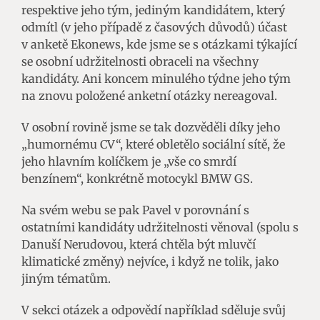
respektive jeho tým, jediným kandidátem, který
odmítl (v jeho případě z časových důvodů) účast
v anketě Ekonews, kde jsme se s otázkami týkající
se osobní udržitelnosti obraceli na všechny
kandidáty. Ani koncem minulého týdne jeho tým
na znovu položené anketní otázky nereagoval.
V osobní rovině jsme se tak dozvěděli díky jeho
„humornému CV“, které obletělo sociální sítě, že
jeho hlavním kolíčkem je „vše co smrdí
benzínem“, konkrétně motocykl BMW GS.
Na svém webu se pak Pavel v porovnání s
ostatními kandidáty udržitelnosti věnoval (spolu s
Danuší Nerudovou, která chtěla být mluvčí
klimatické změny) nejvíce, i když ne tolik, jako
jiným tématům.
V sekci otázek a odpovědí například sděluje svůj