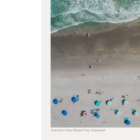
větší
obrázek
Ilustrační foto: Mikael Cho, Unsplash