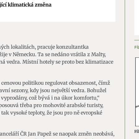
jící klimatická změna
ění bezpečnosti, předcházení a zjišťování podvodů a
ňování chyb, Poskytování a zobrazování reklamy a obsahu,
Vžd
ní a sdělování voleb ochrany osobních údajů.
ných lokalitách, pracuje konzultantka
FÍ
žije v Německu. Ta se nedáno vrátila z Malty,
ná vedra. Místní hotely se proto bez klimatizace
 cenovou politikou regulovat obsazenost, čímž
avní sezony, kdy jsou největší vedra. Bohužel
o vyprodány, což bývá i na úkor komfortu,“
 posouvá třeba pro mohovité arabské turisty,
 tak vysoké teploty, že jsou pro ně evropské
Fíl
kanceláří ČR Jan Papež se naopak změn neobává,