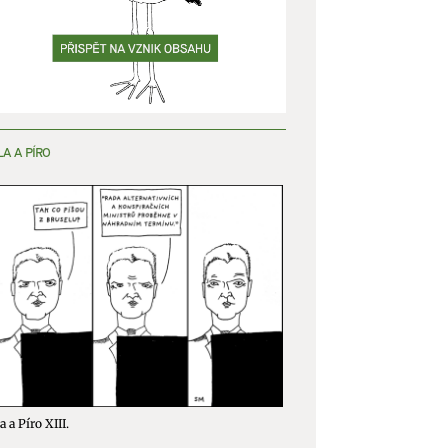
y aktivní
LA A PÍRO
a a Píro XIII.