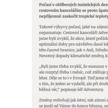
Počasí v oblíbených turistických de
cestovním kancelářím se proto špat
nepříjemně zaskočit tropické teplot
Takové výkyvy počasí, jaké na zájezd
nepamatuje. Cestovní kanceláři Advent
jsme byli zvyklí, že akce, které poř
optimální doby pro návštěvu dané lok
této časové hranice, jak v Asii, Středn
Novotný dopady klimatické změny, kt
„Byli jsme třeba zvyklí, že monzun v 
ale rozptyl třeba i měsíc, což ztěžuj
létat. Děje se to i v Evropě. Teď jsme
s tím, že jeden se vydařil, ale při d
běžná věc,“ popisuje šéf Adventury.
Změny ovlivňují jak letní, tak zimní 
se jezdí od Vánoc do konce března, se