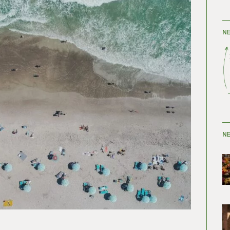
NE
NE