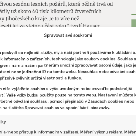
ivou sezónu lesních požárů, která běžně trvá od
tily už skoro 40 tisíc kilometrů čtverečních
 Jihočeského kraje. Je to více než
ti let za stejnou část roku,“ tvrdí Hauser.
Spravovat své soukromí
cké destinace v Kanadě a USA. Zhoršené ovzduší
ižních amerických státech,“ líčí Hauser. Za
poskytli co nejlepší služby, my a naši partneři používáme k ukládání 
é mohou turistům způsobit vážné zdravotní
 k informacím o zařízeních, technologie jako soubory cookies. Souhlas 
giemi nám a našim partnerům umožní zpracovávat osobní údaje, jako j
házení nebo jedinečná ID na tomto webu. Nesouhlas nebo odvolání souh
říznivě ovlivnit určité vlastnosti a funkce.
Á ZMĚNA
m níže vyjádřete souhlas s výše uvedeným nebo proveďte podrobnější
enější státy chtějí peníze na zmírnění škod,
PR
tí. Vaše volby budou použity pouze na tomto webu. Nastavení můžete k
 je ale na klimatické konferenci COP27 daleko
včetně odvolání souhlasu, pomocí přepínačů v Zásadách cookies nebo
m na tlačítko Spravovat souhlas ve spodní části obrazovky.
tiky
í a/nebo přístup k informacím v zařízení, Měření výkonu reklam, Měřen
 loni zarazil „způsob léta“, který ji zastihl