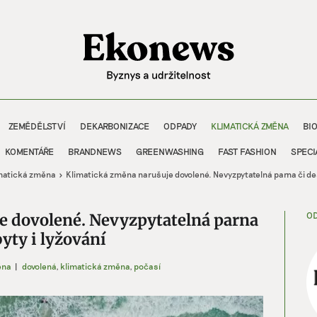
ZEMĚDĚLSTVÍ
DEKARBONIZACE
ODPADY
KLIMATICKÁ ZMĚNA
BI
KOMENTÁŘE
BRANDNEWS
GREENWASHING
FAST FASHION
SPECI
matická změna
Klimatická změna narušuje dovolené. Nevyzpytatelná parna či dešt
OD
e dovolené. Nevyzpytatelná parna
byty i lyžování
ěna
|
dovolená
,
klimatická změna
,
počasí