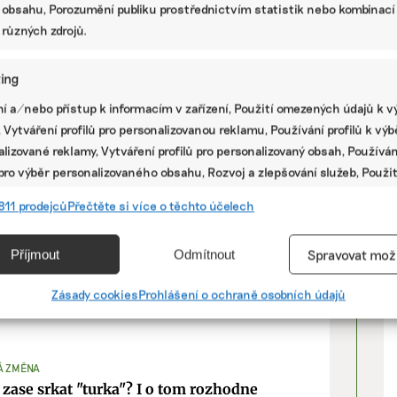
 obsahu, Porozumění publiku prostřednictvím statistik nebo kombinací
dnou každý rok za rodinou a přáteli. „Tak
 různých zdrojů.
 ještě nezažila. Podle místních to opravdu bylo
omíná. Letos proto vyráží až těsně před letními
ing
V
í a/nebo přístup k informacím v zařízení, Použití omezených údajů k v
é relativně mírné a stabilní podnebí, se nyní
 Vytváření profilů pro personalizovanou reklamu, Používání profilů k vý
, dlouhodobým suchem, silnějšími bouřkami nebo
P
lizované reklamy, Vytváření profilů pro personalizovaný obsah, Používán
user. Rizikem jsou rovněž záplavy a povodně,
 pro výběr personalizovaného obsahu, Rozvoj a zlepšování služeb, Použit
lie.
ých údajů k výběru obsahu.
811 prodejců
Přečtěte si více o těchto účelech
he Guardian, problémem je i zvyšující se hladina
e
Vžd
t včetně letišť, jako jsou francouzské Marseille
Příjmout
Odmítnout
Spravovat mož
ývat v důsledku eroze, například po povodních,
vání a kombinování údajů z jiných zdrojů údajů, Propojení různých
 ruch v jejich bezprostřední blízkosti.
í, Identifikace zařízení na základě automaticky přenášených
Zásady cookies
Prohlášení o ochraně osobních údajů
cí.
ání přesných údajů o zeměpisné poloze, Identifikace zařízení na zá
Á ZMĚNA
ě vyžádaných informací.
zase srkat "turka"? I o tom rozhodne