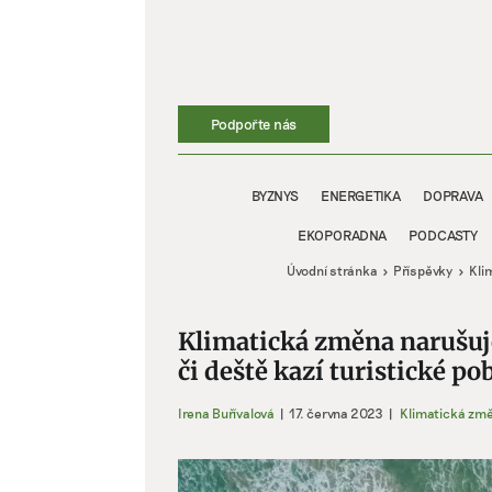
Přeskočit
na
obsah
Podpořte nás
BYZNYS
ENERGETIKA
DOPRAVA
EKOPORADNA
PODCASTY
Úvodní stránka
Příspěvky
Kli
Klimatická změna narušuj
či deště kazí turistické po
Irena Buřívalová
|
17. června 2023
|
Klimatická zm
Zobrazit