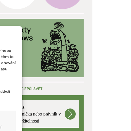
a/nebo
s těmito
e chování
lasu
ÁCE, KTERÁ ZLEPŠÍ SVĚT
dykoli
mutualus
Stáž: právnička nebo právník v
oblasti udržitelnosti
í