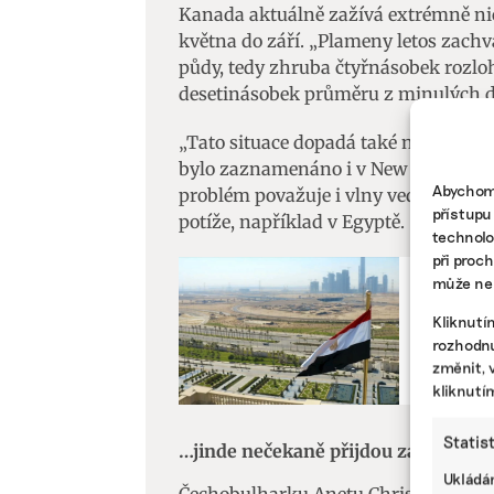
Kanada aktuálně zažívá extrémně nič
května do září. „Plameny letos zachvá
půdy, tedy zhruba čtyřnásobek rozlohy
desetinásobek průměru z minulých dese
„Tato situace dopadá také na turisti
bylo zaznamenáno i v New Yorku a v j
Abychom 
problém považuje i vlny veder, kter
přístupu
potíže, například v Egyptě.
technolo
při proc
může nep
KLIMATICK
Kliknutí
Nejohrož
rozhodnu
k dohodě
změnit, 
kliknutí
Statis
…jinde nečekaně přijdou záplavy
Ukládán
Čechobulharku Anetu Christovovou zase