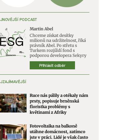
JNOVĚJŠÍ PODCAST
Martin Abel
Chceme získat desítky
milionů na udržitelnost, říká
právník Abel. Po střetu s
Turkem rozjíždí fond s
podporou developera Sekyry
Přihlásit odběr
JZAJÍMAVĚJŠÍ
Ruce nás pálily a otékaly nám
prsty, popisuje brněnská
floristka problémy s
květinami z Afriky
Fotovoltaika na balkoně
utáhne domácnost, zatímco
jste v práci. Lidé je však často