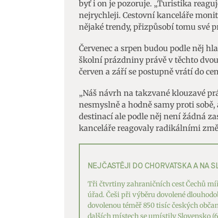
byť i on je pozoruje. „Turistika rea
nejrychleji. Cestovní kanceláře monit
nějaké trendy, přizpůsobí tomu své p
Červenec a srpen budou podle něj hl
školní prázdniny právě v těchto dvou 
červen a září se postupně vrátí do ce
„Náš návrh na takzvané klouzavé pr
nesmyslně a hodně samy proti sobě, al
destinací ale podle něj není žádná z
kanceláře reagovaly radikálními zm
NEJČASTĚJI DO CHORVATSKA A NA 
Tři čtvrtiny zahraničních cest Čechů mí
úřad. Češi při výběru dovolené dlouhodo
dovolenou téměř 850 tisíc českých občanů
dalších místech se umístily Slovensko (631