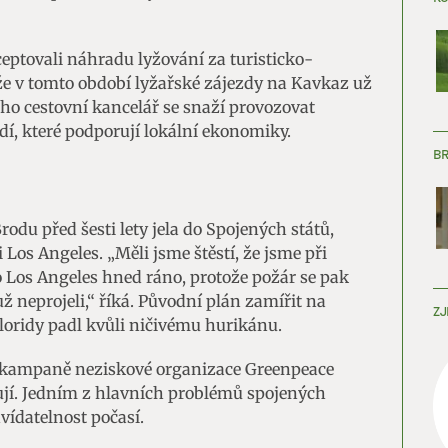
ceptovali náhradu lyžování za turisticko-
že v tomto období lyžařské zájezdy na Kavkaz už
ho cestovní kancelář se snaží provozovat
dí, které podporují lokální ekonomiky.
B
odu před šesti lety jela do Spojených států,
 Los Angeles. „Měli jsme štěstí, že jsme při
do Los Angeles hned ráno, protože požár se pak
už neprojeli,“ říká. Původní plán zamířit na
ZJ
loridy padl kvůli ničivému hurikánu.
 kampaně neziskové organizace Greenpeace
jí. Jedním z hlavních problémů spojených
vídatelnost počasí.