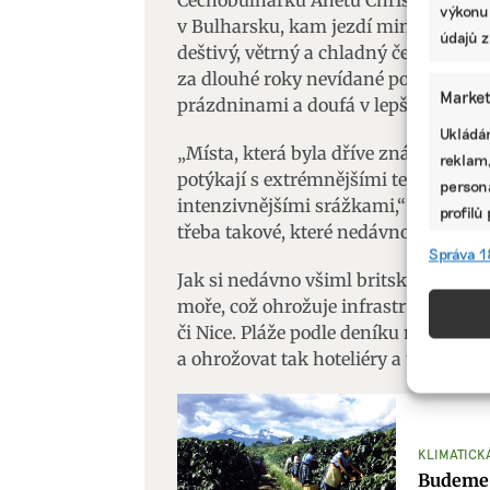
výkonu
v Bulharsku, kam jezdí minimálně je
údajů z
deštivý, větrný a chladný červen jsem
za dlouhé roky nevídané počasí,“ vzp
Market
prázdninami a doufá v lepší počasí.
Ukládán
„Místa, která byla dříve známá pro sv
reklam,
potýkají s extrémnějšími teplotami
persona
intenzivnějšími srážkami,“ uvádí Ha
profilů
třeba takové, které nedávno zažila Itá
omezen
Správa 1
Jak si nedávno všiml britský deník T
Funkc
moře, což ohrožuje infrastrukturu měs
či Nice. Pláže podle deníku mohou ub
Přiřazo
a ohrožovat tak hoteliéry a turistický
zařízen
informa
Použív
KLIMATICK
aktivn
Budeme 