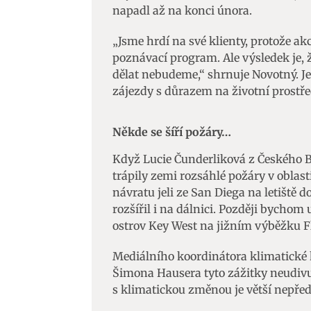
napadl až na konci února.
„Jsme hrdí na své klienty, protože ak
poznávací program. Ale výsledek je, 
dělat nebudeme,“ shrnuje Novotný. Je
zájezdy s důrazem na životní prostře
Někde se šíří požáry…
Když Lucie Čunderliková z Českého Br
trápily zemi rozsáhlé požáry v oblasti
návratu jeli ze San Diega na letiště 
rozšířil i na dálnici. Později bychom 
ostrov Key West na jižním výběžku F
Mediálního koordinátora klimatické
Šimona Hausera tyto zážitky neudivu
s klimatickou změnou je větší nepřed