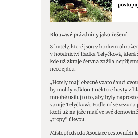
postupu
Zajišt
odstra
Ukládá
Klouzavé prázdniny jako řešení
S hotely, které jsou v horkem ohrože
v hotelnictví Radka Telyčková, která 
kde už zkraje června zažila nepříjem
neobejdou.
„Hotely mají obecně vzato šanci svou
by mohly odklonit některé hosty z hl
mnohé usilují o to, aby byly naprost
varuje Telyčková. Podle ní se sezona
kteří už na jaře mají ve své domovině
„tropy“ úlevou.
Místopředseda Asociace cestovních 