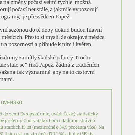
guje na změny počasí velmi rychle, možná
orují počasí neustále, a jakmile vypozorují
rogramy,“ je přesvědčen Papež.
avní sezónou do té doby, dokud budou hlavní
měsících. Přesto si myslí, že okrajové měsíce
ntra pozornosti a přibude k nim i květen.
ázdniny zamítly školské odbory. Trochu
e stalo se,“ říká Papež. Žádná z tradičních
asažena tak významně, aby na to cestovní
ěnami.
SLOVENSKO
ří do zemí Evropské unie, uvádí Český statistický
bě preferují Chorvatsko. Loni u Jadranu strávilo
 starších 15 let (meziročně o 39,5 procenta více). Na
 tisíc cest, meziročně +170,1 %) a Itálie (519 tis.,