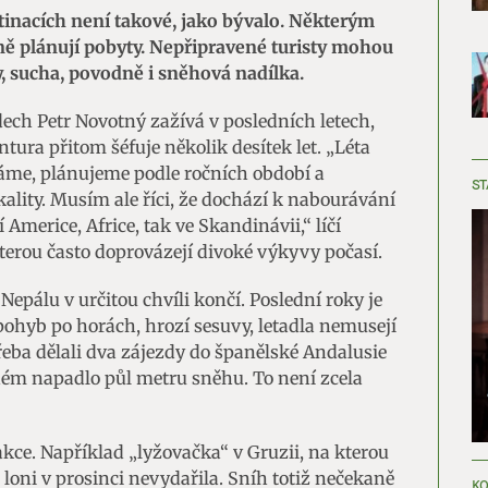
stinacích není takové, jako bývalo. Některým
ně plánují pobyty. Nepřipravené turisty mohou
y, sucha, povodně i sněhová nadílka.
ech Petr Novotný zažívá v posledních letech,
ura přitom šéfuje několik desítek let. „Léta
ádáme, plánujeme podle ročních období a
ST
ality. Musím ale říci, že dochází k nabourávání
í Americe, Africe, tak ve Skandinávii,“ líčí
erou často doprovázejí divoké výkyvy počasí.
Nepálu v určitou chvíli končí. Poslední roky je
e pohyb po horách, hrozí sesuvy, letadla nemusejí
 třeba dělali dva zájezdy do španělské Andalusie
ruhém napadlo půl metru sněhu. To není zcela
akce. Například „lyžovačka“ v Gruzii, na kterou
 loni v prosinci nevydařila. Sníh totiž nečekaně
KO