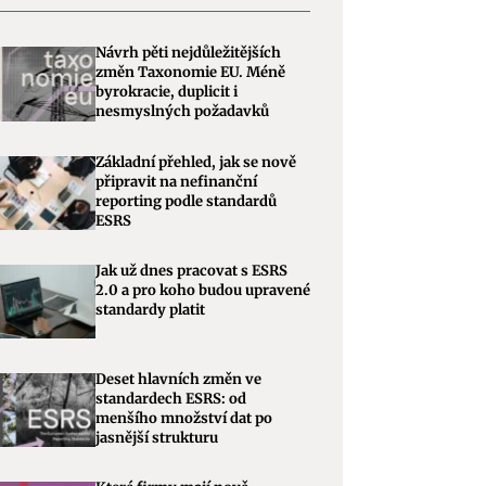
Návrh pěti nejdůležitějších
změn Taxonomie EU. Méně
byrokracie, duplicit i
nesmyslných požadavků
Základní přehled, jak se nově
připravit na nefinanční
reporting podle standardů
ESRS
Jak už dnes pracovat s ESRS
2.0 a pro koho budou upravené
standardy platit
Deset hlavních změn ve
standardech ESRS: od
menšího množství dat po
jasnější strukturu