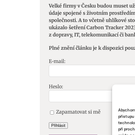
Velké firmy v Česku budou muset už
údaje spojené s životním prostředí
společnosti. A to včetně uhlíkové sto
ukázalo šetření Carbon Tracker 2023
z dopravy, IT, telekomunikací či ban
Plné znění článku je k dispozici pou
E-mail:
Heslo:
Abychom 
Zapamatovat si mě
přístupu
technolo
Přihlásit
při proc
může nep