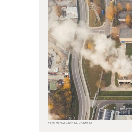
větší
obrázek
Foto: Marcin Jozwiak, Unsplash