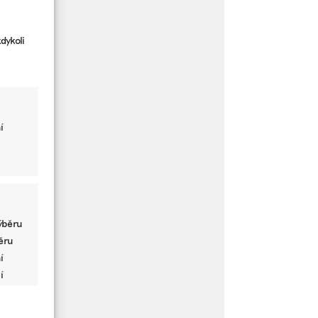
dykoli
í
ýběru
běru
í
í