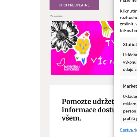
CHCI PŘEDPLATNÉ
Kliknutí
Reklama
rozhodnu
změnit, 
kliknutí
Statis
Ukládán
výkonu
údajů z
Market
Ukládán
Pomozte udržet důleži
reklam,
informace dostupné
persona
všem.
profilů
omezen
Správa 1