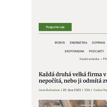
Přeskočit
na
obsah
Podpořte nás
BYZNYS
ENERGETIKA
DOPRAVA
EKOPORADNA
PODCASTY
Úvodní stránka
Př
Každá druhá velká firma v
nepočítá, nebo ji odmítá z
Irena Buřívalová
|
25. října 2023
|
ESG
|
Carbon Tr
Zobrazit