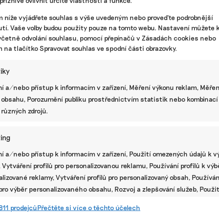
m níže vyjádřete souhlas s výše uvedeným nebo proveďte podrobnější
tí. Vaše volby budou použity pouze na tomto webu. Nastavení můžete k
včetně odvolání souhlasu, pomocí přepínačů v Zásadách cookies nebo
m na tlačítko Spravovat souhlas ve spodní části obrazovky.
tiky
í a/nebo přístup k informacím v zařízení, Měření výkonu reklam, Měřen
 obsahu, Porozumění publiku prostřednictvím statistik nebo kombinací
 různých zdrojů.
ing
í a/nebo přístup k informacím v zařízení, Použití omezených údajů k v
té
 Vytváření profilů pro personalizovanou reklamu, Používání profilů k vý
lizované reklamy, Vytváření profilů pro personalizovaný obsah, Používán
 pro výběr personalizovaného obsahu, Rozvoj a zlepšování služeb, Použit
ých údajů k výběru obsahu.
811 prodejců
Přečtěte si více o těchto účelech