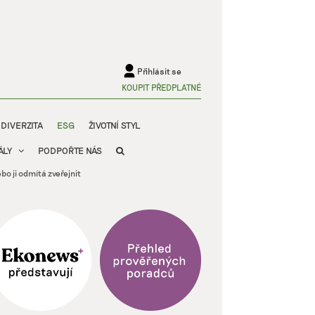
Přihlásit se
KOUPIT PŘEDPLATNÉ
ODIVERZITA
ESG
ŽIVOTNÍ STYL
ÁLY
PODPOŘTE NÁS
o ji odmítá zveřejnit