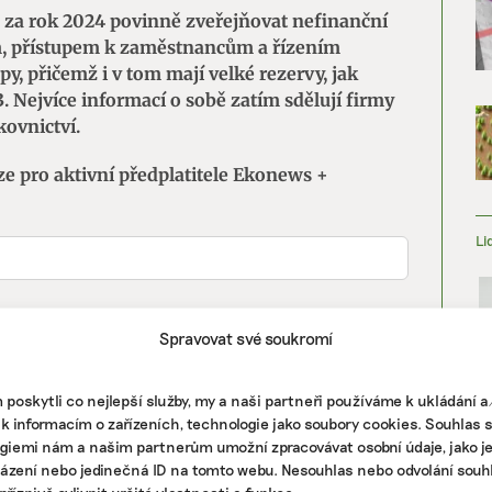
 za rok 2024 povinně zveřejňovat nefinanční
m, přístupem k zaměstnancům a řízením
py, přičemž i v tom mají velké rezervy, jak
. Nejvíce informací o sobě zatím sdělují firmy
kovnictví.
ze pro aktivní předplatitele Ekonews +
Li
Spravovat své soukromí
poskytli co nejlepší služby, my a naši partneři používáme k ukládání 
 k informacím o zařízeních, technologie jako soubory cookies. Souhlas 
giemi nám a našim partnerům umožní zpracovávat osobní údaje, jako j
házení nebo jedinečná ID na tomto webu. Nesouhlas nebo odvolání souh
říznivě ovlivnit určité vlastnosti a funkce.