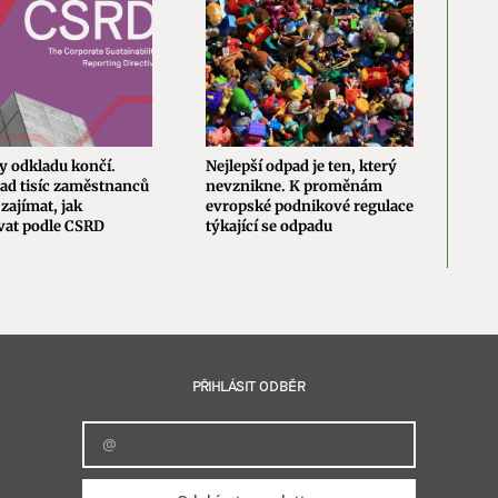
y odkladu končí.
Nejlepší odpad je ten, který
Nová
ad tisíc zaměstnanců
nevznikne. K proměnám
evro
zajímat, jak
evropské podnikové regulace
změn
vat podle CSRD
týkající se odpadu
brzd
PŘIHLÁSIT ODBĚR