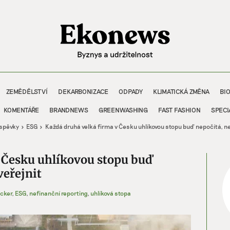
ZEMĚDĚLSTVÍ
DEKARBONIZACE
ODPADY
KLIMATICKÁ ZMĚNA
BI
KOMENTÁŘE
BRANDNEWS
GREENWASHING
FAST FASHION
SPECI
íspěvky
ESG
Každá druhá velká firma v Česku uhlíkovou stopu buď nepočítá, neb
 Česku uhlíkovou stopu buď
veřejnit
acker
,
ESG
,
nefinanční reporting
,
uhlíková stopa