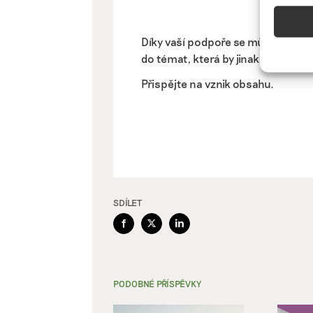
Funkc
Přiřazo
Díky vaší podpoře se můžeme pus
zařízen
do témat, která by jinak nevznikla.
informa
Přispějte na vznik obsahu.
Použív
aktivn
Zajišt
odstra
Ukládá
SDÍLET
Facebook
X
LinkedIn
PODOBNÉ PŘÍSPĚVKY