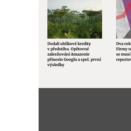
Dodali uhlíkové kredity
Dva rok
v předstihu. Opětovné
Firmy n
zalesňování Amazonie
se musí 
přineslo Googlu a spol. první
reporto
výsledky