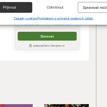
e
Vžd
Příjmout
Odmítnout
Spravovat mož
vání a kombinování údajů z jiných zdrojů údajů, Propojení různých
tit
í, Identifikace zařízení na základě automaticky přenášených
Zásady cookies
Prohlášení o ochraně osobních údajů
cí.
ání přesných údajů o zeměpisné poloze, Identifikace zařízení na zá
ě vyžádaných informací.
ění bezpečnosti, předcházení a zjišťování podvodů a
ňování chyb, Poskytování a zobrazování reklamy a obsahu,
Vžd
ní a sdělování voleb ochrany osobních údajů.