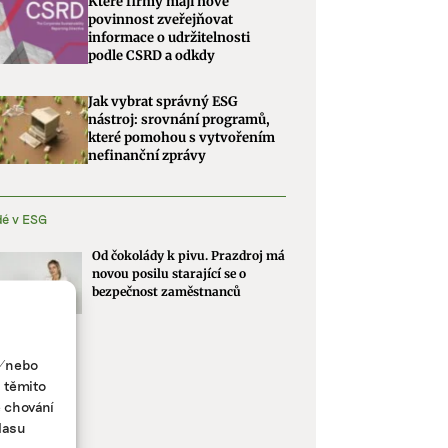
Které firmy mají nově
povinnost zveřejňovat
informace o udržitelnosti
podle CSRD a odkdy
Jak vybrat správný ESG
nástroj: srovnání programů,
které pomohou s vytvořením
nefinanční zprávy
dé v ESG
Od čokolády k pivu. Prazdroj má
novou posilu starající se o
bezpečnost zaměstnanců
a/nebo
s těmito
e chování
lasu