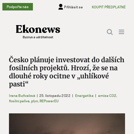
Přeskočit
Podpořte nás
Přihlásit se
KOUPIT PŘEDPLATNÉ
na
obsah
Česko plánuje investovat do dalších
fosilních projektů. Hrozí, že se na
dlouhé roky ocitne v „uhlíkové
pasti“
Irena Buřívalová
|
25. listopadu 2022
|
Energetika
|
emise CO2
,
fosilní paliva
,
plyn
,
REPowerEU
Zobrazit
větší
obrázek