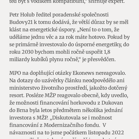
teď být s vodíkem kompatibilní,“ shrnuje expert.
Petr Holub ředitel poradenské společnosti
Budovy21 k tomu dodává, že větší důraz by se měl
klást na energetické úspory. „Není to o tom, že
uděláme jednu věc a za rok máte hotovo. Pokud by
se primárně investovalo do úsporné energetiky, do
roku 2030 bychom mohli ročně uspořit 1,8
miliardy kubíků plynu ročně,“ je přesvědčen.
MPO na doplňující otázky Ekonews nereagovalo.
Na dotazy do uzávěrky článku neodpovědělo ani
ministerstvo životního prostředí, jakožto dotčený
resort. Posléze MŽP reagovalo obecně, kdy uvedlo,
že možnosti financování horkovodu z Dukovan
do Brna byla letos předmětem několika jednání
investora s MŽP. „Diskutovala se i možnost
financování z Modernizačního fondu. V
návaznosti na to jsme počátkem listopadu 2022