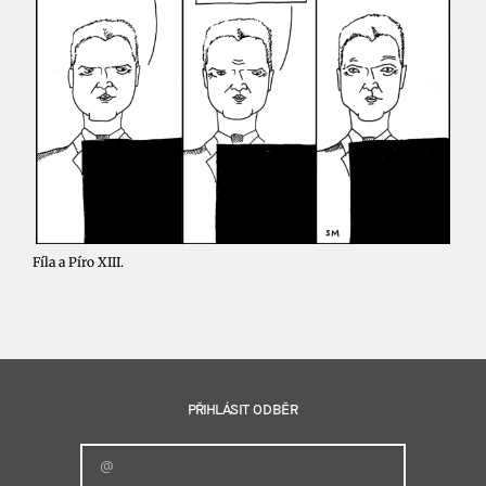
Fíla a Píro XIII.
PŘIHLÁSIT ODBĚR