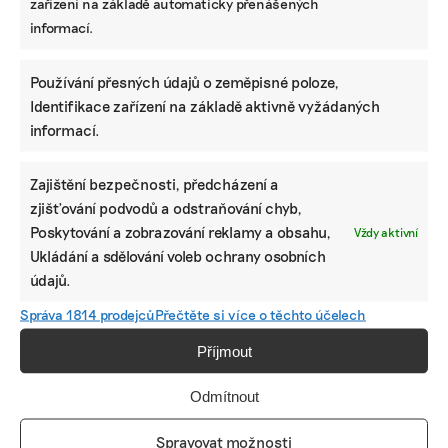
zařízení na základě automaticky přenášených
informací.
IRENA BUŘÍVALOVÁ
Irena prošla MF Dnes nebo ekonomickými týdeníky Euro a
Czech Business Weekly. Nejradši píše o věčných chemikáliích
Používání přesných údajů o zeměpisné poloze,
v oblečení, ekologickém zemědělství, odpadech, rychlé módě
Identifikace zařízení na základě aktivně vyžádaných
a bioplastech.
informací.
Reklama
Zajištění bezpečnosti, předcházení a
zjišťování podvodů a odstraňování chyb,
Poskytování a zobrazování reklamy a obsahu,
Vždy aktivní
Ukládání a sdělování voleb ochrany osobních
údajů.
Správa 1814 prodejců
Přečtěte si více o těchto účelech
Příjmout
Odmítnout
Spravovat možnosti