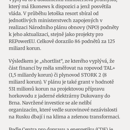
který má Ekonews k dispozici a jenž posvětila
vláda. V průběhu letoška resort sbíral od
jednotlivých ministerstvech zapojených v
realizaci Národního plánu obnovy (NPO) podněty
k jeho aktualizaci, stejně jako projekty pro
REPowerEU. Celkově dorazilo 86 podnětů za 125
miliard korun.
Výsledkem je „shortlist“, ze kterého vyplývá, že
část financí by měla směřovat na ropovod TAL+
(1,5 miliardy korun) či plynovod STORK 2 (8
miliard korun). V plánu je také grant v hodnotě
531 milionů korun na projektovou přípravu
horkovodu z jaderné elektrárny Dukovany do
Brna. Navržené investice se ale nelíbí
organizacím, které vedle surovinové nezávislosti
na Rusku dbají i na klima a zelenou transformaci.
Podle Centra pro dopravu a energetiku (CDE) je