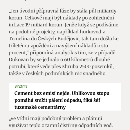
„Jen úvodní přípravná fáze by stála půl miliardy
korun. Celkově mají být náklady po zohlednění
inflace 19 miliard korun. Jenže když se podíváme
na podobné projekty, například horkovod z
Temelína do Českých Budějovic, tak tam došlo ke
tříletému zpoždění a navýšení nákladů o sto
procent,“ připomíná analytik s tím, že v případě
Dukovan by se jednalo o 60 kilometrů dlouhé
potrubí, které vede přes zhruba 2500 pozemků,
takže v českých podmínkách nic snadného.
BYZNYS
Cement bez emisí nejde. Uhlíkovou stopu
pomáhá snížit pálení odpadu, říká šéf
tuzemské cementárny
„Ve Vídni mají podobný problém a plánují
využívat teplo z tamní čistírny odpadních vod.