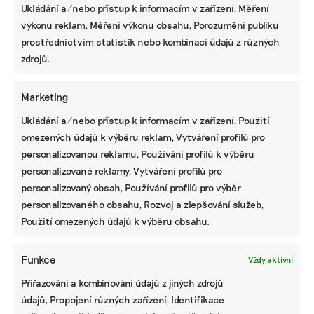
Ukládání a/nebo přístup k informacím v zařízení, Měření
palivech, urychlit přechod na obnovitelné zdroje
výkonu reklam, Měření výkonu obsahu, Porozumění publiku
energie, podpořit energetické úspory a zvýšit
prostřednictvím statistik nebo kombinací údajů z různých
energetickou bezpečnost EU.
zdrojů.
Národní plán obnovy
– sada dokumentů
Marketing
určujících rozdělení více než 190 miliard korun
mezi české podniky a instituce. Peníze jsou určeny
Ukládání a/nebo přístup k informacím v zařízení, Použití
na podporu oživení po pandemii. Plán byl
omezených údajů k výběru reklam, Vytváření profilů pro
navržen vládou Andreje Babiše a finálně schválen
personalizovanou reklamu, Používání profilů k výběru
Radou EU
31. srpna 2021. Pro čerpání evropských
personalizované reklamy, Vytváření profilů pro
peněz musí Česko splňovat milníky a cíle Rady
personalizovaný obsah, Používání profilů pro výběr
nejpozději 31. srpna 2026.
personalizovaného obsahu, Rozvoj a zlepšování služeb,
Použití omezených údajů k výběru obsahu.
Funkce
Vždy aktivní
Přiřazování a kombinování údajů z jiných zdrojů
údajů, Propojení různých zařízení, Identifikace