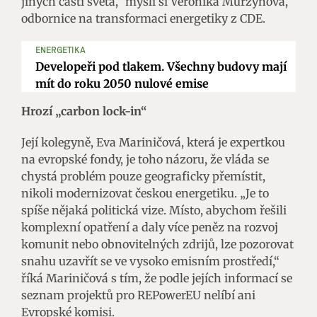
jiných částí světa,“ myslí si Veronika Murzynová,
odbornice na transformaci energetiky z CDE.
ENERGETIKA
Developeři pod tlakem. Všechny budovy mají
mít do roku 2050 nulové emise
Hrozí „carbon lock-in“
Její kolegyně, Eva Mariničová, která je expertkou
na evropské fondy, je toho názoru, že vláda se
chystá problém pouze geograficky přemístit,
nikoli modernizovat českou energetiku. „Je to
spíše nějaká politická vize. Místo, abychom řešili
komplexní opatření a daly více peněz na rozvoj
komunit nebo obnovitelných zdrijů, lze pozorovat
snahu uzavřít se ve vysoko emisním prostředí,“
říká Mariničová s tím, že podle jejích informací se
seznam projektů pro REPowerEU nelíbí ani
Evropské komisi.