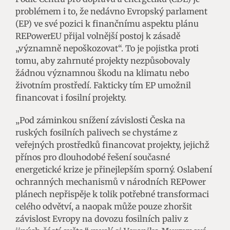
problémem i to, že nedávno Evropský parlament
(EP) ve své pozici k finančnímu aspektu plánu
REPowerEU přijal volnější postoj k zásadě
„významně nepoškozovat“. To je pojistka proti
tomu, aby zahrnuté projekty nezpůsobovaly
žádnou významnou škodu na klimatu nebo
životním prostředí. Fakticky tím EP umožnil
financovat i fosilní projekty.
„Pod záminkou snížení závislosti Česka na
ruských fosilních palivech se chystáme z
veřejných prostředků financovat projekty, jejichž
přínos pro dlouhodobé řešení současné
energetické krize je přinejlepším sporný. Oslabení
ochranných mechanismů v národních REPower
plánech nepřispěje k tolik potřebné transformaci
celého odvětví, a naopak může pouze zhoršit
závislost Evropy na dovozu fosilních paliv z