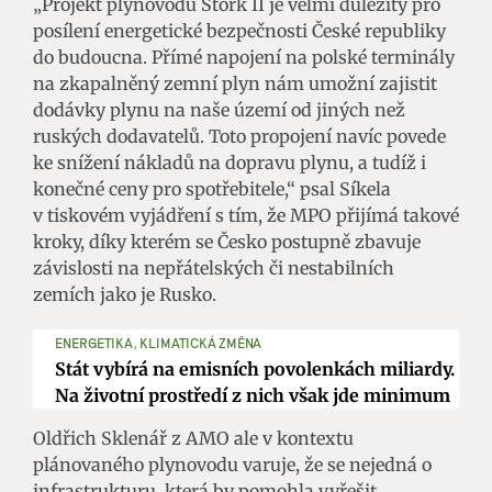
„Projekt plynovodu Stork II je velmi důležitý pro
posílení energetické bezpečnosti České republiky
do budoucna. Přímé napojení na polské terminály
na zkapalněný zemní plyn nám umožní zajistit
dodávky plynu na naše území od jiných než
ruských dodavatelů. Toto propojení navíc povede
ke snížení nákladů na dopravu plynu, a tudíž i
konečné ceny pro spotřebitele,“ psal Síkela
v tiskovém vyjádření s tím, že MPO přijímá takové
kroky, díky kterém se Česko postupně zbavuje
závislosti na nepřátelských či nestabilních
zemích jako je Rusko.
ENERGETIKA, KLIMATICKÁ ZMĚNA
Stát vybírá na emisních povolenkách miliardy.
Na životní prostředí z nich však jde minimum
Oldřich Sklenář z AMO ale v kontextu
plánovaného plynovodu varuje, že se nejedná o
infrastrukturu, která by pomohla vyřešit