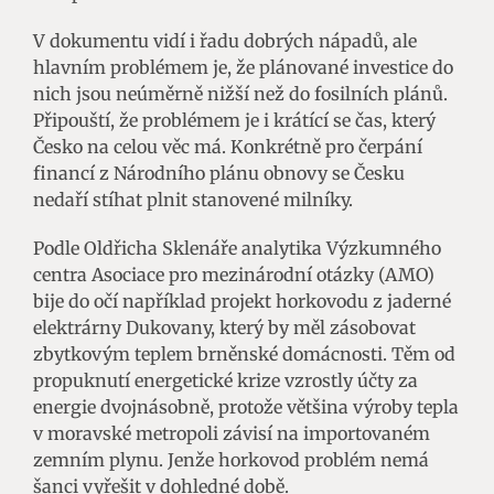
V dokumentu vidí i řadu dobrých nápadů, ale
hlavním problémem je, že plánované investice do
nich jsou neúměrně nižší než do fosilních plánů.
Připouští, že problémem je i krátící se čas, který
Česko na celou věc má. Konkrétně pro čerpání
financí z Národního plánu obnovy se Česku
nedaří stíhat plnit stanovené milníky.
Podle Oldřicha Sklenáře analytika Výzkumného
centra Asociace pro mezinárodní otázky (AMO)
bije do očí například projekt horkovodu z jaderné
elektrárny Dukovany, který by měl zásobovat
zbytkovým teplem brněnské domácnosti. Těm od
propuknutí energetické krize vzrostly účty za
energie dvojnásobně, protože většina výroby tepla
v moravské metropoli závisí na importovaném
zemním plynu. Jenže horkovod problém nemá
šanci vyřešit v dohledné době.