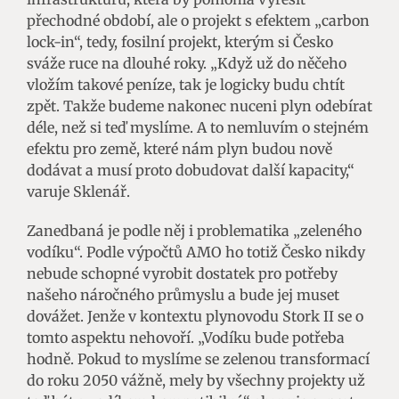
přechodné období, ale o projekt s efektem „carbon
lock-in“, tedy, fosilní projekt, kterým si Česko
sváže ruce na dlouhé roky. „Když už do něčeho
vložím takové peníze, tak je logicky budu chtít
zpět. Takže budeme nakonec nuceni plyn odebírat
déle, než si teď myslíme. A to nemluvím o stejném
efektu pro země, které nám plyn budou nově
dodávat a musí proto dobudovat další kapacity,“
varuje Sklenář.
Zanedbaná je podle něj i problematika „zeleného
vodíku“. Podle výpočtů AMO ho totiž Česko nikdy
nebude schopné vyrobit dostatek pro potřeby
našeho náročného průmyslu a bude jej muset
dovážet. Jenže v kontextu plynovodu Stork II se o
tomto aspektu nehovoří. „Vodíku bude potřeba
hodně. Pokud to myslíme se zelenou transformací
do roku 2050 vážně, mely by všechny projekty už