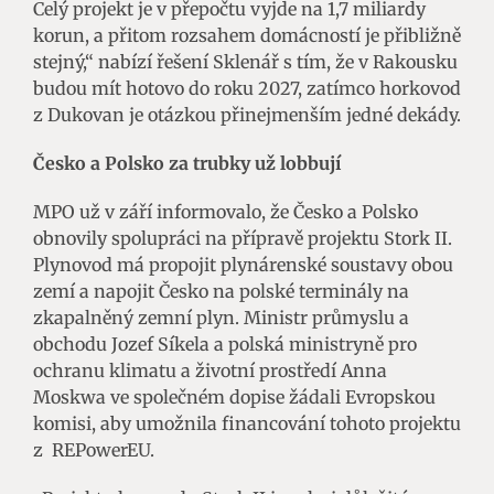
Celý projekt je v přepočtu vyjde na 1,7 miliardy
korun, a přitom rozsahem domácností je přibližně
stejný,“ nabízí řešení Sklenář s tím, že v Rakousku
budou mít hotovo do roku 2027, zatímco horkovod
z Dukovan je otázkou přinejmenším jedné dekády.
Česko a Polsko za trubky už lobbují
MPO už v září informovalo, že Česko a Polsko
obnovily spolupráci na přípravě projektu Stork II.
Plynovod má propojit plynárenské soustavy obou
zemí a napojit Česko na polské terminály na
zkapalněný zemní plyn. Ministr průmyslu a
obchodu Jozef Síkela a polská ministryně pro
ochranu klimatu a životní prostředí Anna
Moskwa ve společném dopise žádali Evropskou
komisi, aby umožnila financování tohoto projektu
z REPowerEU.