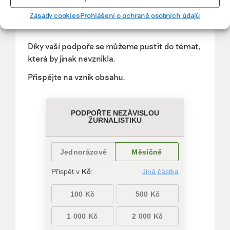
Pomozte udržet důležité
informace dostupné všem.
Zásady cookies
Prohlášení o ochraně osobních údajů
Díky vaší podpoře se můžeme pustit do témat,
která by jinak nevznikla.
Přispějte na vznik obsahu.