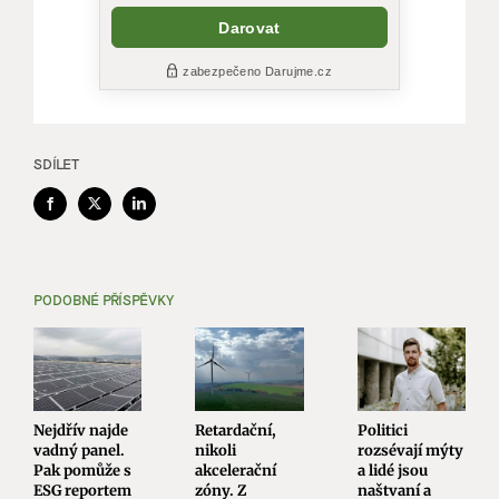
SDÍLET
Facebook
X
LinkedIn
PODOBNÉ PŘÍSPĚVKY
Nejdřív najde
Retardační,
Politici
vadný panel.
nikoli
rozsévají mýty
Pak pomůže s
akcelerační
a lidé jsou
ESG reportem
zóny. Z
naštvaní a