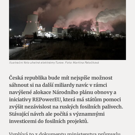
Ilustrační foto uhelné elektrárny Turow. Foto: Martina Patočková
Česká republika bude mít nejspíše možnost
sáhnout si na další miliardy navíc v rámci
navýšené alokace Národního plánu obnovy a
iniciativy REPowerEU, která má státům pomoci
zvýšit nezávislost na ruských fosilních palivech.
Stávající návrh ale počítá s významnými
investicemi do fosilních projektů.
Vyplývá to z dokumentu ministerstva průmyslu,