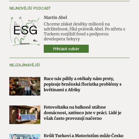
NEJNOVĚJŠÍ PODCAST
Martin Abel
Chceme získat desítky milionů na
udržitelnost, říká právník Abel. Po střetu s
Turkem rozjíždí fond s podporou
developera Sekyry
Přihlásit odběr
NEJZAJÍMAVĚJŠÍ
Ruce nás pálily a otékaly nám prsty,
popisuje brněnská floristka problémy s
květinami z Afriky
Fotovoltaika na balkoně utáhne
domácnost, zatímco jste v práci. Lidé je
však často provozují načerno
Kvůli Turkovi a Motoristům může Česko