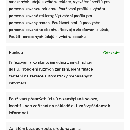
omezených údajů k výběru reklam, Vytváření profilů pro
personalizovanou reklamu, Používání profilů k výběru
O půl milionu se rozhodne v září
personalizované reklamy, Vytváření profilů pro
personalizovaný obsah, Používání profilů pro výběr
Vyhlášení vítěze soutěže E.ON Energy Globe
personalizovaného obsahu, Rozvoj a zlepšování služeb,
proběhne v sobotu 5. září na E.ON Ekofestivalu
Použití omezených údajů k výběru obsahu.
v Českých Budějovicích na Sokolském ostrově.
Akce navazuje na předchozí ročníky v Praze a
Funkce
Brně, které přilákaly tisíce návštěvníků.
Vždy aktivní
Přiřazování a kombinování údajů z jiných zdrojů
Vítězný projekt soutěže získá od společnosti E.ON
údajů, Propojení různých zařízení, Identifikace
finanční podporu ve výši 500 tisíc korun na další
zařízení na základě automaticky přenášených
rozvoj a posun svého řešení do praxe. Podporu od
informací.
partnerů soutěže, mezi něž patří BDR Thermea,
Hornbach, Ptáček a Trilux, si odnesou i další
Používání přesných údajů o zeměpisné poloze,
finalisté, kteří se do letošního ročníku probojovali
Identifikace zařízení na základě aktivně vyžádaných
se svými udržitelnými projekty.
informací.
Partnerem článku je společnost E.ON.
Zajištění bezpečnosti, předcházení a