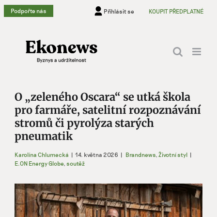
Přeskočit
Podpořte nás
Přihlásit se
KOUPIT PŘEDPLATNÉ
na
obsah
O „zeleného Oscara“ se utká škola
pro farmáře, satelitní rozpoznávání
stromů či pyrolýza starých
pneumatik
Karolína Chlumecká
|
14. května 2026
|
Brandnews
,
Životní styl
|
E.ON Energy Globe
,
soutěž
Zobrazit
větší
obrázek