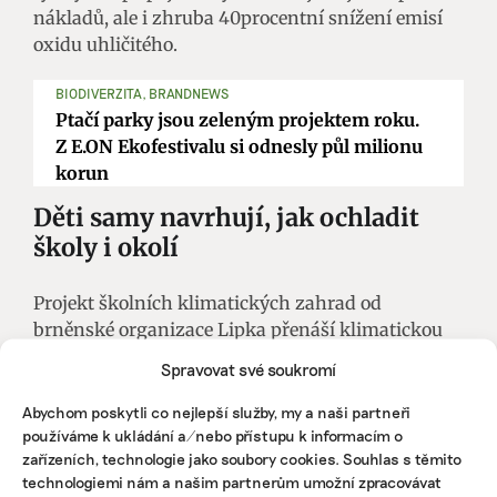
nákladů, ale i zhruba 40procentní snížení emisí
oxidu uhličitého.
BIODIVERZITA, BRANDNEWS
Ptačí parky jsou zeleným projektem roku.
Z E.ON Ekofestivalu si odnesly půl milionu
korun
Děti samy navrhují, jak ochladit
školy i okolí
Projekt školních klimatických zahrad od
brněnské organizace Lipka přenáší klimatickou
změnu z učebnic na školní dvory. Žáci v něm
Spravovat své soukromí
rozhodují o tom, jak má jejich okolí vypadat. Sami
přebírají odpovědnost za část školního pozemku a
Abychom poskytli co nejlepší služby, my a naši partneři
používáme k ukládání a/nebo přístupu k informacím o
postupně ho mění tak, aby lépe odolával
zařízeních, technologie jako soubory cookies. Souhlas s těmito
zvyšujícím se teplotám a suchu.
technologiemi nám a našim partnerům umožní zpracovávat