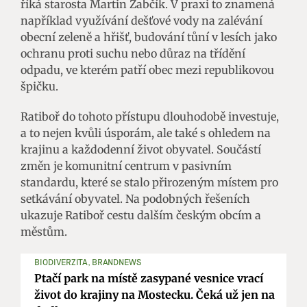
říká starosta Martin Žabčík. V praxi to znamená
například využívání dešťové vody na zalévání
obecní zeleně a hřišť, budování tůní v lesích jako
ochranu proti suchu nebo důraz na třídění
odpadu, ve kterém patří obec mezi republikovou
špičku.
Ratiboř do tohoto přístupu dlouhodobě investuje,
a to nejen kvůli úsporám, ale také s ohledem na
krajinu a každodenní život obyvatel. Součástí
změn je komunitní centrum v pasivním
standardu, které se stalo přirozeným místem pro
setkávání obyvatel. Na podobných řešeních
ukazuje Ratiboř cestu dalším českým obcím a
městům.
BIODIVERZITA, BRANDNEWS
Ptačí park na místě zasypané vesnice vrací
život do krajiny na Mostecku. Čeká už jen na