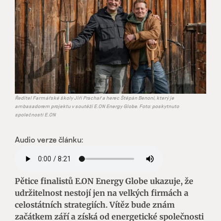
Ředitel Farmářské školy Jiří Prachař a herec Štěpán Benoni, který je
ambasadorem projektu v soutěži E.ON Energy Globe. Foto: poskytnuto
společností E.ON
Audio verze článku:
Pětice finalistů E.ON Energy Globe ukazuje, že
udržitelnost nestojí jen na velkých firmách a
celostátních strategiích. Vítěz bude znám
začátkem září a získá od energetické společnosti