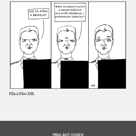
Fíla a Píro XIII.
PŘIHLÁSIT ODBĚR