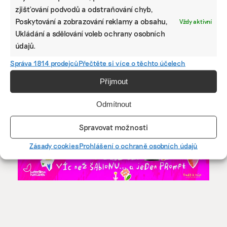
zjišťování podvodů a odstraňování chyb,
Poskytování a zobrazování reklamy a obsahu,
Vždy aktivní
Ukládání a sdělování voleb ochrany osobních
údajů.
KAROLÍNA CHLUMECKÁ
Správa 1814 prodejců
Přečtěte si více o těchto účelech
Karolína studuje žurnalistiku na Fakultě sociálních věd
Univerzity Karlovy. Z témat se věnuje mimo jiné udržitelné
Příjmout
módě či komunitní energetice.
Odmítnout
Reklama
Spravovat možnosti
Zásady cookies
Prohlášení o ochraně osobních údajů