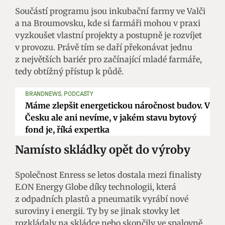
Součástí programu jsou inkubační farmy ve Valči
a na Broumovsku, kde si farmáři mohou v praxi
vyzkoušet vlastní projekty a postupně je rozvíjet
v provozu. Právě tím se daří překonávat jednu
z největších bariér pro začínající mladé farmáře,
tedy obtížný přístup k půdě.
BRANDNEWS, PODCASTY
Máme zlepšit energetickou náročnost budov. V
Česku ale ani nevíme, v jakém stavu bytový
fond je, říká expertka
Namísto skládky opět do výroby
Společnost Enress se letos dostala mezi finalisty
E.ON Energy Globe díky technologii, která
z odpadních plastů a pneumatik vyrábí nové
suroviny i energii. Ty by se jinak stovky let
rozkládaly na skládce nebo skončily ve spalovně.