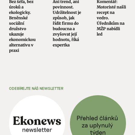
Bez šéfa, bez
Ani trend, ani
Komentář:
úroků a
povinnost.
Motoristé našli
ekologicky.
Udržitelnost je
recept na
Brněnské
způsob, jak
vedro.
sociální
řídit firmu do
Úředníkům na
družstvo
budoucna a
MŽP nabídli
ukazuje
zvyšovat její
led
ekonomickou
hodnotu, říká
alternativu v
expertka
praxi
ODEBÍREJTE NÁŠ NEWSLETTER