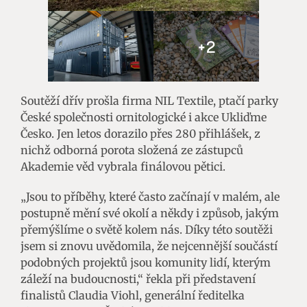
+2
Soutěží dřív prošla firma NIL Textile, ptačí parky
České společnosti ornitologické i akce Ukliďme
Česko. Jen letos dorazilo přes 280 přihlášek, z
nichž odborná porota složená ze zástupců
Akademie věd vybrala finálovou pětici.
„Jsou to příběhy, které často začínají v malém, ale
postupně mění své okolí a někdy i způsob, jakým
přemýšlíme o světě kolem nás. Díky této soutěži
jsem si znovu uvědomila, že nejcennější součástí
podobných projektů jsou komunity lidí, kterým
záleží na budoucnosti,“ řekla při představení
finalistů Claudia Viohl, generální ředitelka