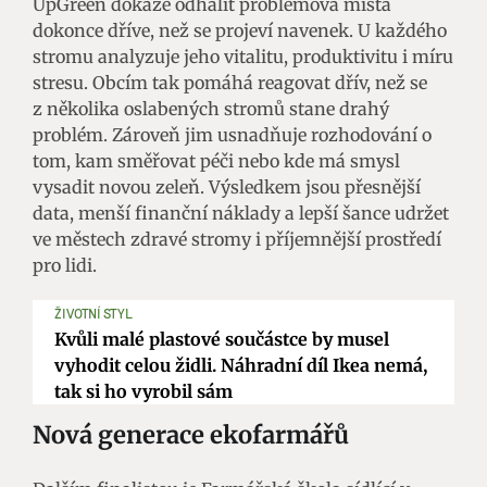
UpGreen dokáže odhalit problémová místa
dokonce dříve, než se projeví navenek. U každého
stromu analyzuje jeho vitalitu, produktivitu i míru
stresu. Obcím tak pomáhá reagovat dřív, než se
z několika oslabených stromů stane drahý
problém. Zároveň jim usnadňuje rozhodování o
tom, kam směřovat péči nebo kde má smysl
vysadit novou zeleň. Výsledkem jsou přesnější
data, menší finanční náklady a lepší šance udržet
ve městech zdravé stromy i příjemnější prostředí
pro lidi.
ŽIVOTNÍ STYL
Kvůli malé plastové součástce by musel
vyhodit celou židli. Náhradní díl Ikea nemá,
tak si ho vyrobil sám
Nová generace ekofarmářů