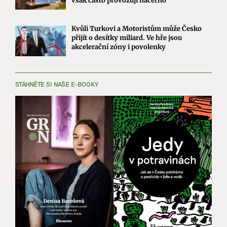
však často provozují načerno
Kvůli Turkovi a Motoristům může Česko
přijít o desítky miliard. Ve hře jsou
akcelerační zóny i povolenky
STÁHNĚTE SI NAŠE E-BOOKY