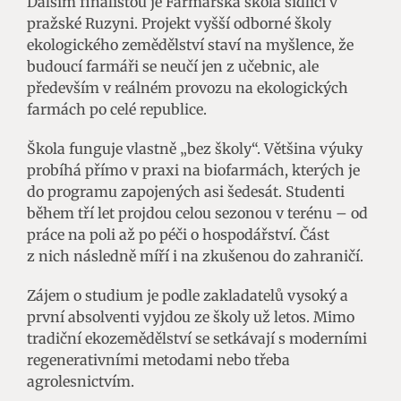
Dalším finalistou je Farmářská škola sídlící v
pražské Ruzyni. Projekt vyšší odborné školy
ekologického zemědělství staví na myšlence, že
budoucí farmáři se neučí jen z učebnic, ale
především v reálném provozu na ekologických
farmách po celé republice.
Škola funguje vlastně „bez školy“. Většina výuky
probíhá přímo v praxi na biofarmách, kterých je
do programu zapojených asi šedesát. Studenti
během tří let projdou celou sezonou v terénu – od
práce na poli až po péči o hospodářství. Část
z nich následně míří i na zkušenou do zahraničí.
Zájem o studium je podle zakladatelů vysoký a
první absolventi vyjdou ze školy už letos. Mimo
tradiční ekozemědělství se setkávají s moderními
regenerativními metodami nebo třeba
agrolesnictvím.