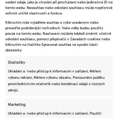
osobní údaje, jako je chování při procházení nebo jedinečná ID na
V týmech zkoumají, co se na jejich zahradě děje,
tomto webu. Nesouhlas nebo odvolání souhlasu může nepříznivě
jak spolu souvisí půda, voda, teplota a
ovlivnit určité vlastnosti a funkce.
biodiverzita. Z těchto zjištění pak navrhují
Kliknutím níže vyjádřete souhlas s výše uvedeným nebo
konkrétní úpravy, které okamžitě testují v praxi.
proveďte podrobnější rozhodnutí. Vaše volby budou použity
Sledují, co funguje a co ne, a postupně prostor
pouze na tomto webu. Nastavení můžete kdykoli změnit, včetně
proměňují. Zapojit se přitom mohou i starší
odvolání souhlasu, pomocí přepínačů v Zásadách cookies nebo
studenti ze středních škol.
kliknutím na tlačítko Spravovat souhlas ve spodní části
obrazovky.
Pod rukama dětí tak vznikají vyvýšené záhony,
komposty, květnaté louky, stromy nebo prvky na
Statistiky
zadržování vody. Z běžných školních dvorů se
Ukládání a/nebo přístup k informacím v zařízení, Měření
stávají místa, která lépe drží vodu, zvládají horka
výkonu reklam, Měření výkonu obsahu, Porozumění publiku
a ožívají novou zelení.
prostřednictvím statistik nebo kombinací údajů z různých
Celý proces usnadňují metodické klimakarty, které
zdrojů.
žáky vedou od prvního nápadu až po realizaci.
Díky nim se projekt dá jednoduše přenést i na
Marketing
další školy po celé republice. Za dva roky se do něj
Ukládání a/nebo přístup k informacím v zařízení, Použití
zapojilo přes 700 žáků v osmi krajích.