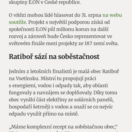
skupiny E.ON v České republice.
O vítězi mohou lidé hlasovat do 31. srpna
na webu
soutěže
. Projekt s největší podporou získá od
společnosti E.ON půl milionu korun na další
rozvoj a zároveň bude Česko reprezentovat ve
světovém finále mezi projekty ze 187 zemí světa.
Ratiboř sází na soběstačnost
Jedním z letošních finalistů je malá obec Ratiboř
na Vsetínsku. Místní tu propojují práci
s energiemi, vodou i odpady tak, aby oblasti
fungovaly a navzájem se doplňovaly. Díky tomu
obec vyrábí část elektřiny ze solárních panelů,
hospodaří šetrněji s vodou a snaží se co nejvíc
odpadu využít přímo na místě.
„Máme komplexní recept na soběstačnou obec,“