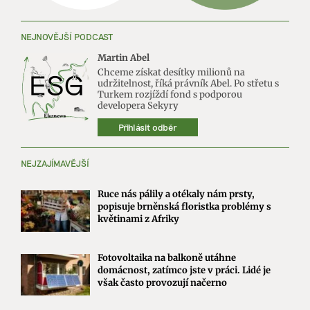
NEJNOVĚJŠÍ PODCAST
Martin Abel
Chceme získat desítky milionů na
udržitelnost, říká právník Abel. Po střetu s
Turkem rozjíždí fond s podporou
developera Sekyry
Přihlásit odběr
NEJZAJÍMAVĚJŠÍ
Ruce nás pálily a otékaly nám prsty,
popisuje brněnská floristka problémy s
květinami z Afriky
Fotovoltaika na balkoně utáhne
domácnost, zatímco jste v práci. Lidé je
však často provozují načerno