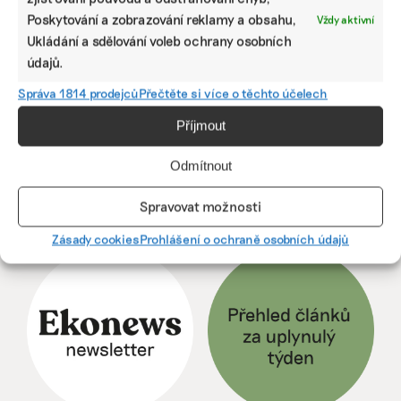
Tomáš Pohanka
|
04. června 2026
|
Dekarbonizace
,
ESG
|
Poskytování a zobrazování reklamy a obsahu,
Vždy aktivní
elektromobilita
,
zelené investice
Ukládání a sdělování voleb ochrany osobních
údajů.
Předchozí
1
···
10
11
12
13
Správa 1814 prodejců
Přečtěte si více o těchto účelech
14
15
16
···
257
Další
Příjmout
Odmítnout
Spravovat možnosti
ODEBÍREJTE NÁŠ NEWSLETTER
Zásady cookies
Prohlášení o ochraně osobních údajů