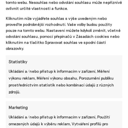
tomto webu. Nesouhlas nebo odvolání souhlasu může nepříznivě
ovlivnit určité vlastnosti a funkce.
Kliknutím níže vyjádřete souhlas s výše uvedeným nebo
proveďte podrobnější rozhodnutí. Vaše volby budou použity
pouze na tomto webu. Nastavení můžete kdykoli změnit, včetně
odvolání souhlasu, pomocí přepínačů v Zásadách cookies nebo
kliknutím na tlačítko Spravovat souhlas ve spodní části
obrazovky.
Úložiště jaderného odpadu budou možná v
Statistiky
Česku dvě, obávají se obce. Výstavba
Ukládání a/nebo přístup k informacím v zařízení, Měření
mezitím nabírá zpoždění
výkonu reklam, Měření výkonu obsahu, Porozumění publiku
Česko sází na jadernou energetiku. Co bude dělat
prostřednictvím statistik nebo kombinací údajů z různých
s radioaktivním odpadem, ale zatím neví. Přitom ho bude
zdrojů.
patrně více, než se plánovalo, a to kvůli prodloužené
životnosti Jaderné elektrárny Dukovany. Jedna lokalita ze
současných čtyř finalistů pro jaderné úložiště nemusí
Marketing
stačit, zaznívá čím dál tím častěji.
Ukládání a/nebo přístup k informacím v zařízení, Použití
omezených údajů k výběru reklam, Vytváření profilů pro
Irena Buřívalová
|
04. června 2026
|
Energetika
|
hlubinné úložiště
,