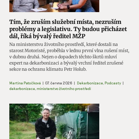
Tím, že zruším služební místa, nezruším
problémy a legislativu. Ty budou přicházet
dál, říká bývalý ředitel MŽP
Na ministerstvu životního prostředí, které dostali na
starost Motoristé, proběhla v lednu první vlna rušení míst,
v dubnu druhá. Nejen o dopadech těchto škrtů mluví
expert na dekarbonizaci a bývalý vrchní ředitel zrušené
sekce na ochranu klimatu Petr Holub.
Martina Patočková
|
07. června 2026
|
Dekarbonizace
,
Podcasty
|
dekarbonizace
,
ministerstvo životního prostředí