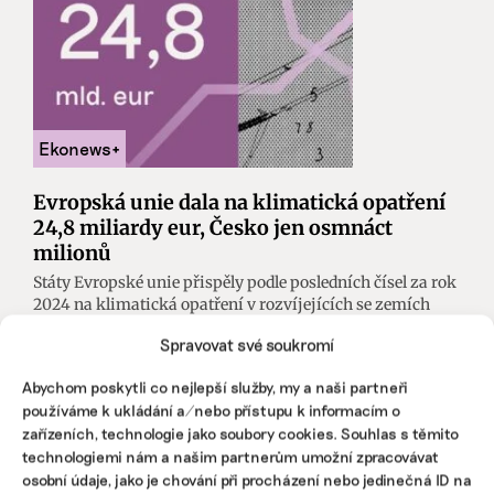
Evropská unie dala na klimatická opatření
24,8 miliardy eur, Česko jen osmnáct
milionů
Státy Evropské unie přispěly podle posledních čísel za rok
2024 na klimatická opatření v rozvíjejících se zemích
částkou 24,8 miliardy eur, jak vyplývá z nové ročenky
Spravovat své soukromí
Sustainable Development in the European Union.
Začátkem června ji zveřejnil evropský statistický úřad
Abychom poskytli co nejlepší služby, my a naši partneři
Eurostat.
používáme k ukládání a/nebo přístupu k informacím o
zařízeních, technologie jako soubory cookies. Souhlas s těmito
Tomáš Pohanka
|
05. června 2026
|
ESG
|
Evropská unie
technologiemi nám a našim partnerům umožní zpracovávat
osobní údaje, jako je chování při procházení nebo jedinečná ID na