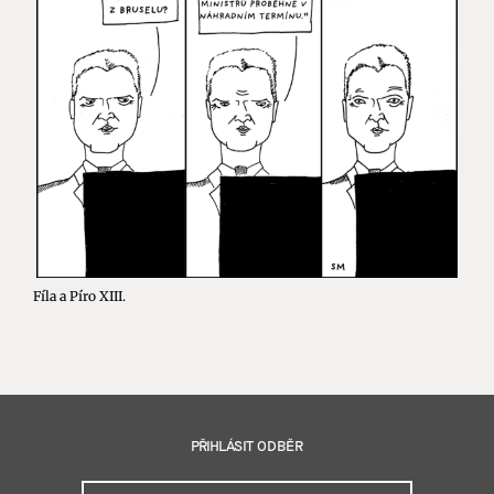
Fíla a Píro XIII.
PŘIHLÁSIT ODBĚR