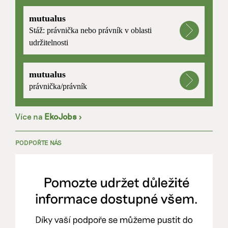
mutualus
Stáž: právnička nebo právník v oblasti
udržitelnosti
mutualus
právnička/právník
Více na
EkoJobs
>
PODPOŘTE NÁS