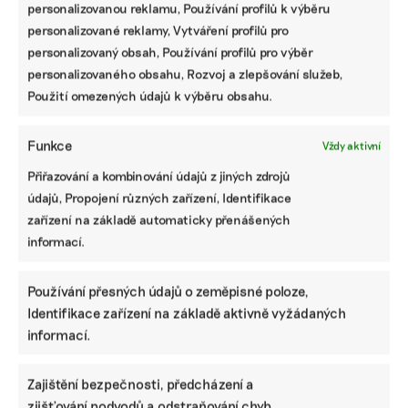
jaderný odpad
personalizovanou reklamu, Používání profilů k výběru
personalizované reklamy, Vytváření profilů pro
personalizovaný obsah, Používání profilů pro výběr
personalizovaného obsahu, Rozvoj a zlepšování služeb,
Použití omezených údajů k výběru obsahu.
Funkce
Vždy aktivní
Přiřazování a kombinování údajů z jiných zdrojů
údajů, Propojení různých zařízení, Identifikace
zařízení na základě automaticky přenášených
EU umožní vládám investovat do zelené
informací.
energie místo do obrany. Podpoří odklon od
ropy a plynu
Používání přesných údajů o zeměpisné poloze,
Evropská komise dovolí vládám EU přesměrovat část
Identifikace zařízení na základě aktivně vyžádaných
fiskální flexibility v oblasti obrany na investice do zelené
informací.
energie. Vlády mohou letos a v dalších dvou letech využít
až 0,3 procenta HDP ročně z rozpočtového prostoru
v oblasti obrany na investice do čisté energie.
Zajištění bezpečnosti, předcházení a
zjišťování podvodů a odstraňování chyb,