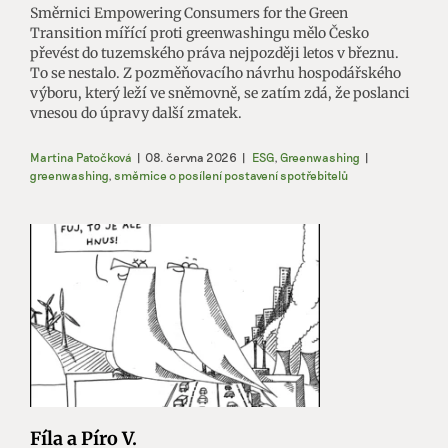
Směrnici Empowering Consumers for the Green
Transition mířící proti greenwashingu mělo Česko
převést do tuzemského práva nejpozději letos v březnu.
To se nestalo. Z pozměňovacího návrhu hospodářského
výboru, který leží ve sněmovně, se zatím zdá, že poslanci
vnesou do úpravy další zmatek.
Martina Patočková
|
08. června 2026
|
ESG
,
Greenwashing
|
greenwashing
,
směrnice o posílení postavení spotřebitelů
Fíla a Píro V.