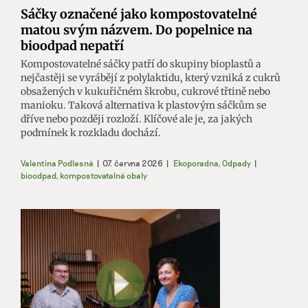
Sáčky označené jako kompostovatelné
matou svým názvem. Do popelnice na
bioodpad nepatří
Kompostovatelné sáčky patří do skupiny bioplastů a
nejčastěji se vyrábějí z polylaktidu, který vzniká z cukrů
obsažených v kukuřičném škrobu, cukrové třtině nebo
manioku. Taková alternativa k plastovým sáčkům se
dříve nebo později rozloží. Klíčové ale je, za jakých
podmínek k rozkladu dochází.
Valentina Podlesná
|
07. června 2026
|
Ekoporadna
,
Odpady
|
bioodpad
,
kompostovatelné obaly