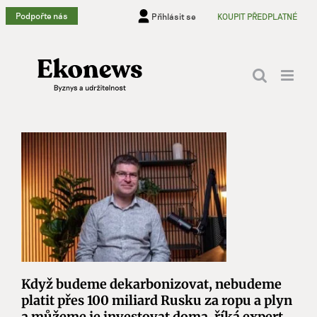
Přeskočit
Podpořte nás
Přihlásit se
KOUPIT PŘEDPLATNÉ
na
obsah
Když budeme dekarbonizovat, nebudeme
platit přes 100 miliard Rusku za ropu a plyn
a můžeme je investovat doma, říká expert