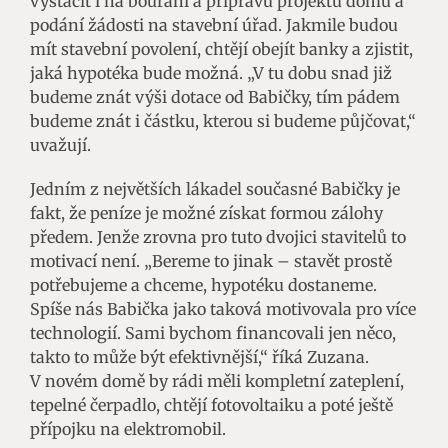
vystačit i na bourání a přípravu projektu domu a
podání žádosti na stavební úřad. Jakmile budou
mít stavební povolení, chtějí obejít banky a zjistit,
jaká hypotéka bude možná. „V tu dobu snad již
budeme znát výši dotace od Babičky, tím pádem
budeme znát i částku, kterou si budeme půjčovat,“
uvažují.
Jedním z největších lákadel současné Babičky je
fakt, že peníze je možné získat formou zálohy
předem. Jenže zrovna pro tuto dvojici stavitelů to
motivací není. „Bereme to jinak – stavět prostě
potřebujeme a chceme, hypotéku dostaneme.
Spíše nás Babička jako taková motivovala pro více
technologií. Sami bychom financovali jen něco,
takto to může být efektivnější,“ říká Zuzana.
V novém domě by rádi měli kompletní zateplení,
tepelné čerpadlo, chtějí fotovoltaiku a poté ještě
přípojku na elektromobil.