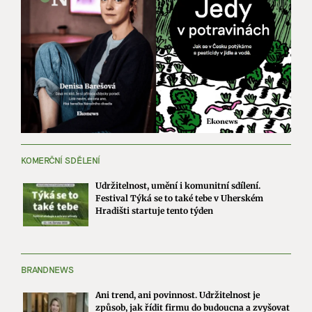
KOMERČNÍ SDĚLENÍ
Udržitelnost, umění i komunitní sdílení.
Festival Týká se to také tebe v Uherském
Hradišti startuje tento týden
BRANDNEWS
Ani trend, ani povinnost. Udržitelnost je
způsob, jak řídit firmu do budoucna a zvyšovat