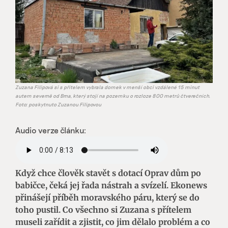
Zuzana Filipová si s přítelem vybrala domek v menší obci vzdálené 15 minut
autem severně od Brna, který stojí na pozemku o rozloze 800 metrů čtverečních.
Foto: poskytnuto Zuzanou Filipovou
Audio verze článku:
Když chce člověk stavět s dotací Oprav dům po
babičce, čeká jej řada nástrah a svízelí. Ekonews
přinášejí příběh moravského páru, který se do
toho pustil. Co všechno si Zuzana s přítelem
museli zařídit a zjistit, co jim dělalo problém a co