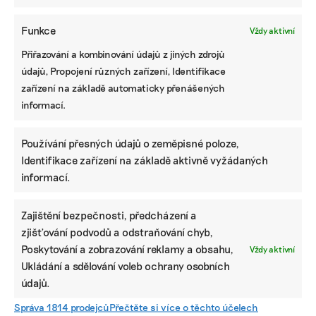
O tom, jak pokračuje příběh moravských stavitelů
Funkce
Vždy aktivní
s dotací Oprav dům po babičce, zda se jim
Přiřazování a kombinování údajů z jiných zdrojů
podařilo žádost úspěšně podat, získat dotaci a
údajů, Propojení různých zařízení, Identifikace
začít stavět, si přečtete brzy na Ekonews.
zařízení na základě automaticky přenášených
informací.
Používání přesných údajů o zeměpisné poloze,
Identifikace zařízení na základě aktivně vyžádaných
informací.
ZUZANA KEMÉNYOVÁ
Zuzana je zapálená propagátorka témat ochrany životního
prostředí, CSR, vědy a inovativních (pokud možno
Zajištění bezpečnosti, předcházení a
prospěšných) nápadů. Dvanáct let pracuje jako redaktorka
zjišťování podvodů a odstraňování chyb,
Hospodářských novin a spolupracuje i s dalšími médii, pokud
Poskytování a zobrazování reklamy a obsahu,
to má smysl. Vystudovala žurnalistiku na Univerzitě Karlově.
Vždy aktivní
Ukládání a sdělování voleb ochrany osobních
údajů.
Reklama
Správa 1814 prodejců
Přečtěte si více o těchto účelech