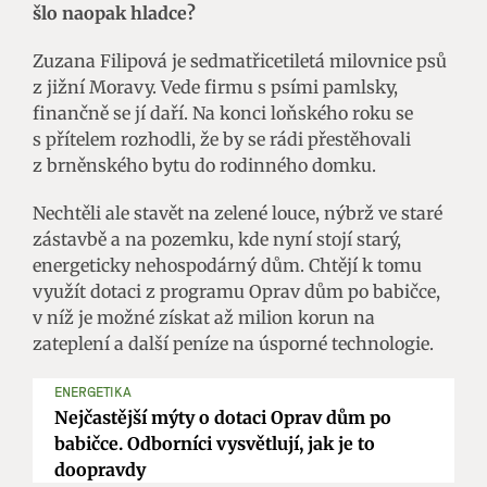
šlo naopak hladce?
Zuzana Filipová je sedmatřicetiletá milovnice psů
z jižní Moravy. Vede firmu s psími pamlsky,
finančně se jí daří. Na konci loňského roku se
s přítelem rozhodli, že by se rádi přestěhovali
z brněnského bytu do rodinného domku.
Nechtěli ale stavět na zelené louce, nýbrž ve staré
zástavbě a na pozemku, kde nyní stojí starý,
energeticky nehospodárný dům. Chtějí k tomu
využít dotaci z programu Oprav dům po babičce,
v níž je možné získat až milion korun na
zateplení a další peníze na úsporné technologie.
ENERGETIKA
Nejčastější mýty o dotaci Oprav dům po
babičce. Odborníci vysvětlují, jak je to
doopravdy