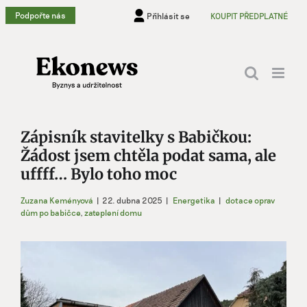
Přeskočit
Podpořte nás
Přihlásit se
KOUPIT PŘEDPLATNÉ
na
obsah
Zápisník stavitelky s Babičkou:
Žádost jsem chtěla podat sama, ale
uffff… Bylo toho moc
Zuzana Keményová
|
22. dubna 2025
|
Energetika
|
dotace oprav
dům po babičce
,
zateplení domu
Zobrazit
větší
obrázek