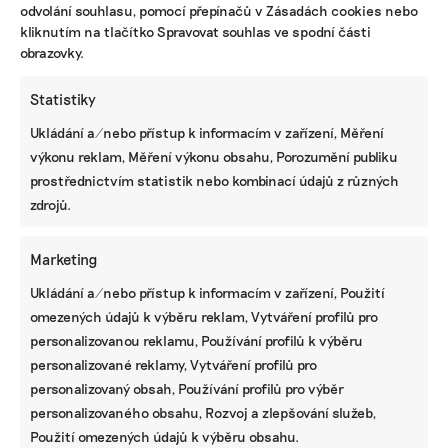
odvolání souhlasu, pomocí přepínačů v Zásadách cookies nebo
Ona i její přítel by si moc přáli, aby vznikl jakýsi
kliknutím na tlačítko Spravovat souhlas ve spodní části
obrazovky.
jednoduchý průvodce Babičkou. „Tedy z praxe
říci: Dělali jsme tohle, před podáním je potřeba si
Statistiky
vyřídit to a to a pak podáte. Máte rozhodnutí,
doklady a stavíte. Bohužel nikdo zatím nic
Ukládání a/nebo přístup k informacím v zařízení, Měření
podobného zpracováno nemá. A to mě štve,
výkonu reklam, Měření výkonu obsahu, Porozumění publiku
protože se dost ztrácím v postupu, jak dokumenty
prostřednictvím statistik nebo kombinací údajů z různých
vypracovat pro správné podání,“ komentuje
zdrojů.
Filipová.
Marketing
Dodává, že nyní žádost o dotaci za stavebníky
podávají firmy, ty mají ovšem vlastní zájmy, takže
Ukládání a/nebo přístup k informacím v zařízení, Použití
stavebníkovi sdělí jen určitou část informací. „Na
omezených údajů k výběru reklam, Vytváření profilů pro
trhu je hodně těchto firem, každá vypustí menší
personalizovanou reklamu, Používání profilů k výběru
balónek informací a zároveň to ale každá dělá po
personalizované reklamy, Vytváření profilů pro
svém. Tudíž když se pak informacemi o dotaci
personalizovaný obsah, Používání profilů pro výběr
probíráte, najednou jste zmatení a zahlcení,“
personalizovaného obsahu, Rozvoj a zlepšování služeb,
shrnuje Filipová.
Použití omezených údajů k výběru obsahu.