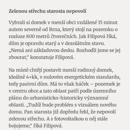
Zelenou střechu starosta nepovolí
Vybrali si domek v menší obci vzdálené 15 minut
autem severně od Brna, který stojí na pozemku o
rozloze 800 metrů čtverečních. Jak Filipová říká,
dům je opravdu starý a v dezolátním stavu.
„Nemá ani základovou desku. Rozhodli jsme se jej
zbourat,“ konstatuje Filipová.
Na místě chtějí postavit menší rodinný domek,
ideálně 4+kk, v nulovém energetickém standardu,
tedy pasivní dům. Má to však háček – pozemek je
v centru obce a tato oblast patří podle územního
plánu do urbanisticko-historicky významné
oblasti. „Tudíž bude problém s vizuálem nového
domu. Pan starosta již dopředu řekl, že nepovolí
zelenou střechu. A s fotovoltaikou u něj stále
bojujeme,“ říká Filipová.