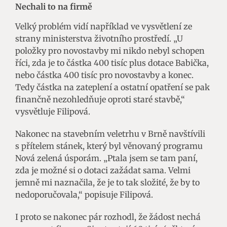
Nechali to na firmě
Velký problém vidí například ve vysvětlení ze
strany ministerstva životního prostředí. „U
položky pro novostavby mi nikdo nebyl schopen
říci, zda je to částka 400 tisíc plus dotace Babička,
nebo částka 400 tisíc pro novostavby a konec.
Tedy částka na zateplení a ostatní opatření se pak
finančně nezohledňuje oproti staré stavbě,“
vysvětluje Filipová.
Nakonec na stavebním veletrhu v Brně navštívili
s přítelem stánek, který byl věnovaný programu
Nová zelená úsporám. „Ptala jsem se tam paní,
zda je možné si o dotaci zažádat sama. Velmi
jemně mi naznačila, že je to tak složité, že by to
nedoporučovala,“ popisuje Filipová.
I proto se nakonec pár rozhodl, že žádost nechá