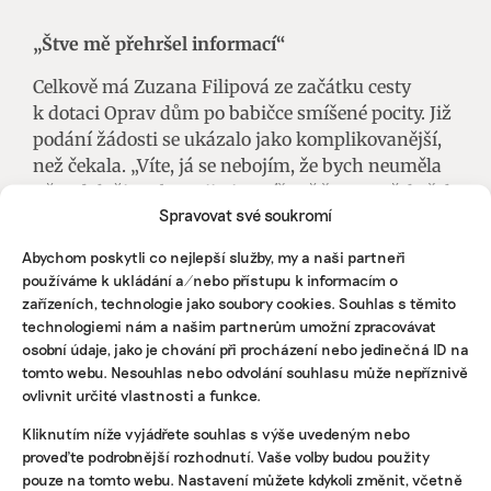
„Štve mě přehršel informací“
Celkově má Zuzana Filipová ze začátku cesty
k dotaci Oprav dům po babičce smíšené pocity. Již
podání žádosti se ukázalo jako komplikovanější,
než čekala. „Víte, já se nebojím, že bych neuměla
něco doložit nebo zajistit, spíš mě štve ta přehršel
Spravovat své soukromí
informací. Tuhle články, tady podcast, tamhle
něco ministerstvo… Pak se v tom člověk ztrácí,
Abychom poskytli co nejlepší služby, my a naši partneři
protože informace jdou mnohdy proti sobě a
používáme k ukládání a/nebo přístupu k informacím o
vylučují se,“ krčí rameny stavitelka.
zařízeních, technologie jako soubory cookies. Souhlas s těmito
technologiemi nám a našim partnerům umožní zpracovávat
Vadí jí také, že konzultanti neumějí odpovědět na
osobní údaje, jako je chování při procházení nebo jedinečná ID na
jednoduchou otázku, tedy zda se bude v jejich
tomto webu. Nesouhlas nebo odvolání souhlasu může nepříznivě
ovlivnit určité vlastnosti a funkce.
případě jednat o rekonstrukci, nebo o novostavbu.
„A to ve mně vyvolává pocit: Zuzko, to nedáš!
Kliknutím níže vyjádřete souhlas s výše uvedeným nebo
Něco přehlídneš a kvůli hlouposti ti prostě nic
proveďte podrobnější rozhodnutí. Vaše volby budou použity
nedají,“ svěřuje se Filipová.
pouze na tomto webu. Nastavení můžete kdykoli změnit, včetně