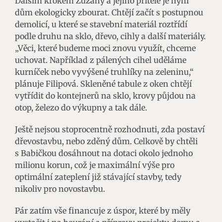
Dalším krokem Zuzany a jejího přítele je nyní
dům ekologicky zbourat. Chtějí začít s postupnou
demolicí, u které se stavební materiál roztřídí
podle druhu na sklo, dřevo, cihly a další materiály.
„Věci, které budeme moci znovu využít, chceme
uchovat. Například z pálených cihel uděláme
kurníček nebo vyvýšené truhlíky na zeleninu,“
plánuje Filipová. Skleněné tabule z oken chtějí
vytřídit do kontejnerů na sklo, krovy půjdou na
otop, železo do výkupny a tak dále.
Ještě nejsou stoprocentně rozhodnuti, zda postaví
dřevostavbu, nebo zděný dům. Celkově by chtěli
s Babičkou dosáhnout na dotaci okolo jednoho
milionu korun, což je maximální výše pro
optimální zateplení již stávající stavby, tedy
nikoliv pro novostavbu.
Pár zatím vše financuje z úspor, které by měly