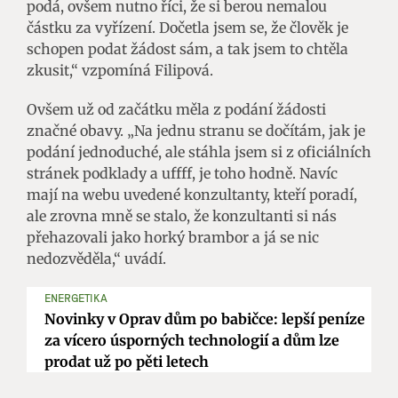
podá, ovšem nutno říci, že si berou nemalou
částku za vyřízení. Dočetla jsem se, že člověk je
schopen podat žádost sám, a tak jsem to chtěla
zkusit,“ vzpomíná Filipová.
Ovšem už od začátku měla z podání žádosti
značné obavy. „Na jednu stranu se dočítám, jak je
podání jednoduché, ale stáhla jsem si z oficiálních
stránek podklady a uffff, je toho hodně. Navíc
mají na webu uvedené konzultanty, kteří poradí,
ale zrovna mně se stalo, že konzultanti si nás
přehazovali jako horký brambor a já se nic
nedozvěděla,“ uvádí.
ENERGETIKA
Novinky v Oprav dům po babičce: lepší peníze
za vícero úsporných technologií a dům lze
prodat už po pěti letech