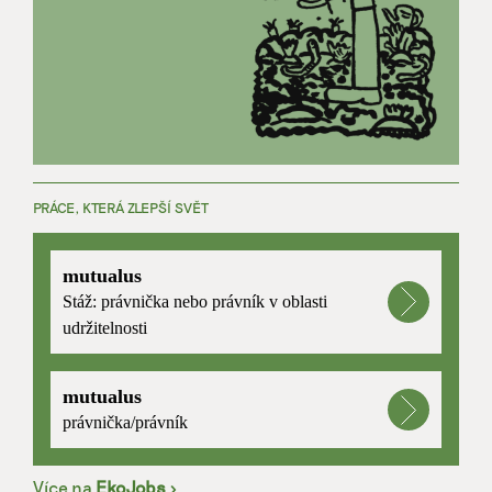
PRÁCE, KTERÁ ZLEPŠÍ SVĚT
mutualus
Stáž: právnička nebo právník v oblasti
udržitelnosti
mutualus
právnička/právník
Více na
EkoJobs
>