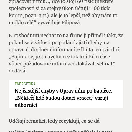
zpracovat firmu. „Sice to stojí 60 tisíc (některé
společnosti si za stejný úkon účtují i 100 tisíc
korun, pozn. aut.), ale je to lepší, než aby nám to
uniklo celé,“ vysvětluje Filipová.
K rozhodnutí nechat to na firmě ji přiměl i fakt, že
pokud se v žádosti po podání zjistí chyby, na
opravu či doplnění informací je lhůta jen pár dní.
„Bojíme se, jestli bychom v tak krátkém čase
vůbec požadované informace dokázali sehnat,“
dodává.
ENERGETIKA
Nejčastější chyby v Oprav dům po babičce.
„Někteří lidé budou dotaci vracet,“ varují
odborníci
Udělají remolici, tedy recyklují, co se dá