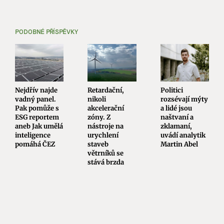
PODOBNÉ PŘÍSPĚVKY
Nejdřív najde
Retardační,
Politici
vadný panel.
nikoli
rozsévají mýty
Pak pomůže s
akcelerační
a lidé jsou
ESG reportem
zóny. Z
naštvaní a
aneb Jak umělá
nástroje na
zklamaní,
inteligence
urychlení
uvádí analytik
pomáhá ČEZ
staveb
Martin Abel
větrníků se
stává brzda