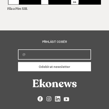
Fíla a Píro XIII.
PŘIHLÁSIT ODBĚR
Odebírat newsletter
Facebook
Instagram
LinkedIn
YouTube