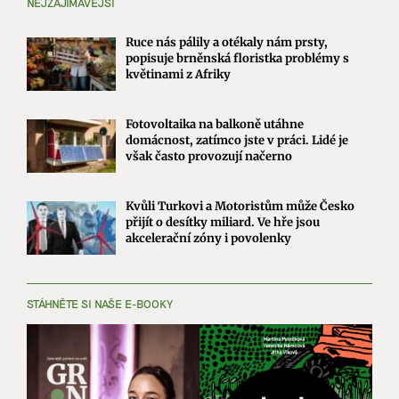
NEJZAJÍMAVĚJŠÍ
Ruce nás pálily a otékaly nám prsty,
popisuje brněnská floristka problémy s
květinami z Afriky
Fotovoltaika na balkoně utáhne
domácnost, zatímco jste v práci. Lidé je
však často provozují načerno
Kvůli Turkovi a Motoristům může Česko
přijít o desítky miliard. Ve hře jsou
akcelerační zóny i povolenky
STÁHNĚTE SI NAŠE E-BOOKY