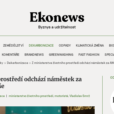
ZEMĚDĚLSTVÍ
DEKARBONIZACE
ODPADY
KLIMATICKÁ ZMĚNA
BI
KOMENTÁŘE
BRANDNEWS
GREENWASHING
FAST FASHION
SPECI
vky
Dekarbonizace
Z ministerstva životního prostředí odchází náměstek za 
OD
prostředí odchází náměstek za
še
ace
|
ministerstvo životního prostředí
,
motoristé
,
Vladislav Smrž