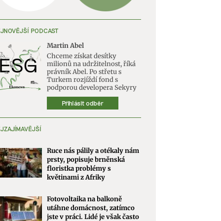
JNOVĚJŠÍ PODCAST
Martin Abel
Chceme získat desítky
milionů na udržitelnost, říká
právník Abel. Po střetu s
Turkem rozjíždí fond s
podporou developera Sekyry
Přihlásit odběr
JZAJÍMAVĚJŠÍ
Ruce nás pálily a otékaly nám
prsty, popisuje brněnská
floristka problémy s
květinami z Afriky
Fotovoltaika na balkoně
utáhne domácnost, zatímco
jste v práci. Lidé je však často