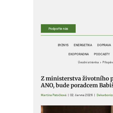
Přeskočit
na
obsah
Podpořte nás
BYZNYS
ENERGETIKA
DOPRAVA
EKOPORADNA
PODCASTY
Úvodní stránka
Příspě
Z ministerstva životního 
ANO, bude poradcem Babi
Martina Patočková
|
02. června 2026
|
Dekarboniz
Zobrazit