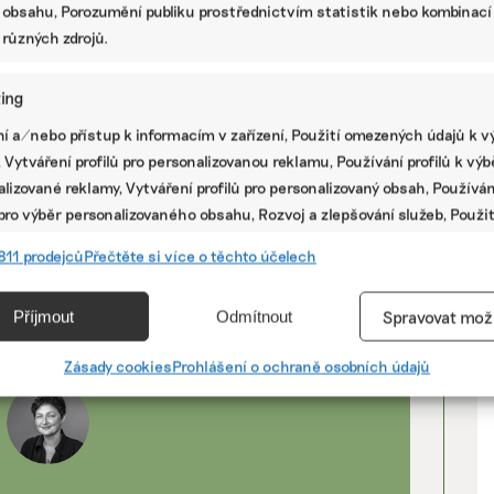
 obsahu, Porozumění publiku prostřednictvím statistik nebo kombinací
ministerstvu. Dalším je Martin Weiss za SPD a
 různých zdrojů.
ářských novin vyhlédl dřívější pověřený šéf
jediný z nově nastoupivší garnitury na
ing
guje a orientuje se v jejích strukturách. Nikdo
V
ných tyto zkušenosti nemá.
í a/nebo přístup k informacím v zařízení, Použití omezených údajů k v
 Vytváření profilů pro personalizovanou reklamu, Používání profilů k vý
 Ostravy, a on musel dost cestovat. K rozhodnutí
P
lizované reklamy, Vytváření profilů pro personalizovaný obsah, Používán
 na ministerstvu, kde jej často obcházeli a ani on
 pro výběr personalizovaného obsahu, Rozvoj a zlepšování služeb, Použit
 neoficiální možný důvod odchodu jeden z
ých údajů k výběru obsahu.
811 prodejců
Přečtěte si více o těchto účelech
e
sked, která působí v Ostravě a zabývá se mimo
Vžd
Příjmout
Odmítnout
Spravovat mož
 prostředí.
vání a kombinování údajů z jiných zdrojů údajů, Propojení různých
í, Identifikace zařízení na základě automaticky přenášených
Zásady cookies
Prohlášení o ochraně osobních údajů
cí.
ání přesných údajů o zeměpisné poloze, Identifikace zařízení na zá
ě vyžádaných informací.