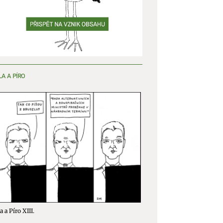
y aktivní
LA A PÍRO
a a Píro XIII.