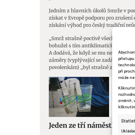
Jedním z hlavních úkolů Smrže v po
získat v Evropě podporu pro zrušení 
získání výhod pro český tradiční prů
„Smrž strašně poctivě všechny možné 
bohužel s tím antiklimatickým cílem
Abychom 
A dodává, že když se mu nedařilo seh
přístupu
záměry (vyplývající se zadání vlády, 
technolo
povolenkám) „byl strašně zklamaný“
při proc
může nep
ESG
Kliknutí
Dvacet 
rozhodnu
ohledně 
změnit, 
kliknutí
nápravu
Statis
Jeden ze tří náměstků
Ukládán