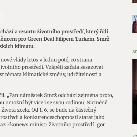
ází z resortu životního prostředí, který řídí
něncem pro Green Deal Filipem Turkem. Smrž
zkách klimatu.
ST
ové vlády letos v lednu poté, co strana
ivotního prostředí. Vzápětí začala sesazovat
st témata klimatické změny, udržitelnosti a
čil. „Pan náměstek Smrž odchází zejména proto,
mu umožní být více i se svou rodinou. Nicméně
ivota zcela. Od 1. 6. se bude na částečný
rostředí a konkurenceschopnosti starat jako
taz Ekonews ministr životního prostředí Igor
KO