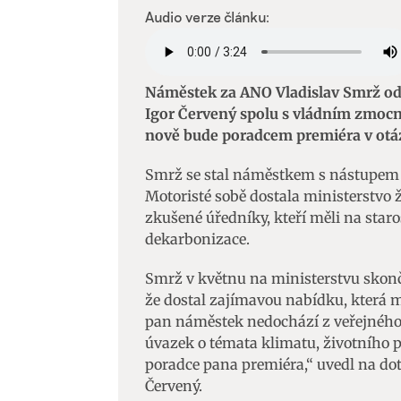
Audio verze článku:
Náměstek za ANO Vladislav Smrž odch
Igor Červený spolu s vládním zmoc
nově bude poradcem premiéra v otá
Smrž se stal náměstkem s nástupem n
Motoristé sobě dostala ministerstvo ž
zkušené úředníky, kteří měli na staro
dekarbonizace.
Smrž v květnu na ministerstvu skon
že dostal zajímavou nabídku, která 
pan náměstek nedochází z veřejného ž
úvazek o témata klimatu, životního p
poradce pana premiéra,“ uvedl na do
Červený.