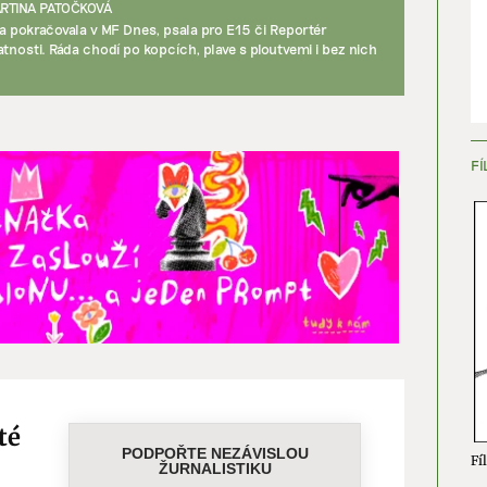
RTINA PATOČKOVÁ
 a pokračovala v MF Dnes, psala pro E15 či Reportér
ění bezpečnosti, předcházení a zjišťování podvodů a
tnosti. Ráda chodí po kopcích, plave s ploutvemi i bez nich
ňování chyb, Poskytování a zobrazování reklamy a obsahu,
Vžd
ní a sdělování voleb ochrany osobních údajů.
FÍ
té
Fíl