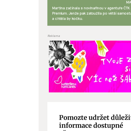
MA
Martina začínala s novinařinou v agentuře ČTK
Zajišt
Premium. Jenže pak zatoužila po větší samosta
odstra
a chtěla by kočku.
Ukládá
Reklama
Pomozte udržet důleži
informace dostupné