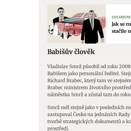
DEKARBONI
Jak se r
stačilo 
Babišův člověk
Vladislav Smrž působil od roku 200
Babišem jako personální ředitel. Ste
Richard Brabec, který tam ve stejném
Brabec ministrem životního prostředí 
náměstka Smrž a zůstal tam do roku
Smrž měl stejně jako v posledních mě
zastupoval Česko na jednáních Rady 
tvorbě strategických dokumentů a koo
prostředí.