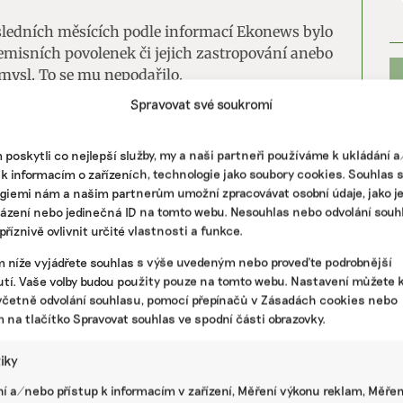
sledních měsících podle informací Ekonews bylo
emisních povolenek či jejich zastropování anebo
mysl. To se mu nepodařilo.
Spravovat své soukromí
spojence objíždí, je hodně pracovitý, ale
,“ popisuje jeden z dobře informovaných zdrojů.
poskytli co nejlepší služby, my a naši partneři používáme k ukládání 
nat blokační menšinu či větší podporu pro své
 k informacím o zařízeních, technologie jako soubory cookies. Souhlas 
která od začátku brojí proti emisním
giemi nám a našim partnerům umožní zpracovávat osobní údaje, jako j
.
házení nebo jedinečná ID na tomto webu. Nesouhlas nebo odvolání souh
říznivě ovlivnit určité vlastnosti a funkce.
m níže vyjádřete souhlas s výše uvedeným nebo proveďte podrobnější
PR
zemí Unie včetně Česka nesplnilo povinnost
tí. Vaše volby budou použity pouze na tomto webu. Nastavení můžete k
zelených tvrzení. Nyní mají dva měsíce na
včetně odvolání souhlasu, pomocí přepínačů v Zásadách cookies nebo
m na tlačítko Spravovat souhlas ve spodní části obrazovky.
tiky
í a/nebo přístup k informacím v zařízení, Měření výkonu reklam, Měřen