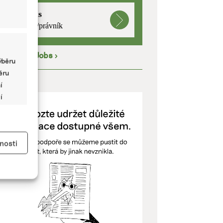
mutualus
právnička/právník
íce na
EkoJobs
>
ýběru
běru
ODPOŘTE NÁS
í
í
y aktivní
nosti
kladě