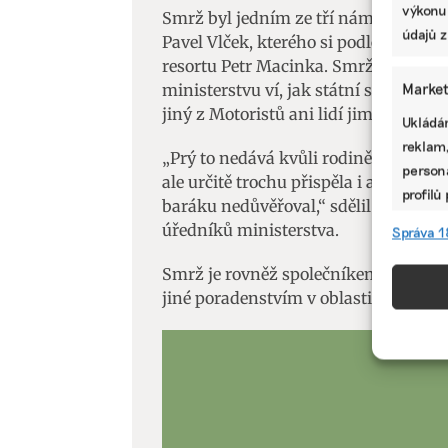
výkonu
Smrž byl jedním ze tří náměstků na 
údajů z
Pavel Vlček, kterého si podle Hospod
resortu Petr Macinka. Smrž tak jako 
Market
ministerstvu ví, jak státní správa fun
jiný z Motoristů ani lidí jimi dosaze
Ukládán
reklam,
„Prý to nedává kvůli rodině, která je
persona
ale určitě trochu přispěla i atmosféra
profilů
baráku nedůvěřoval,“ sdělil Ekonews
omezen
úředníků ministerstva.
Správa 1
Funkc
Smrž je rovněž společníkem firmy Ta
jiné poradenstvím v oblasti životního
Přiřazo
zařízen
informa
Použív
aktivn