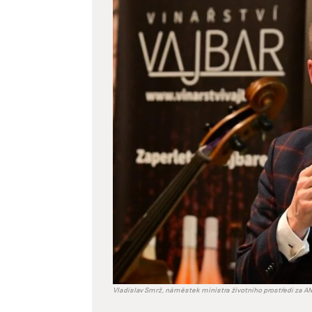
větší
obrázek
Vladislav Smrž, náměstek ministra životního prostředí za AN