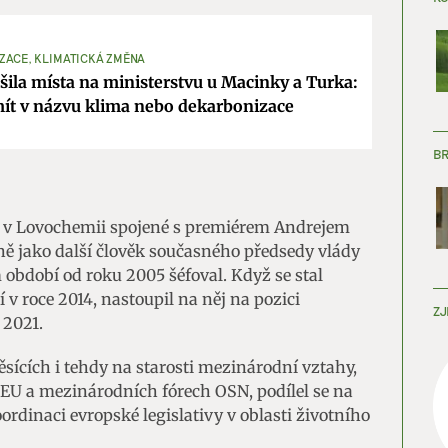
ZACE, KLIMATICKÁ ZMĚNA
ušila místa na ministerstvu u Macinky a Turka:
mít v názvu klima nebo dekarbonizace
B
8 v Lovochemii spojené s premiérem Andrejem
jně jako další člověk současného předsedy vlády
 období od roku 2005 šéfoval. Když se stal
v roce 2014, nastoupil na něj na pozici
ZJ
 2021.
sících i tehdy na starosti mezinárodní vztahy,
EU a mezinárodních fórech OSN, podílel se na
rdinaci evropské legislativy v oblasti životního