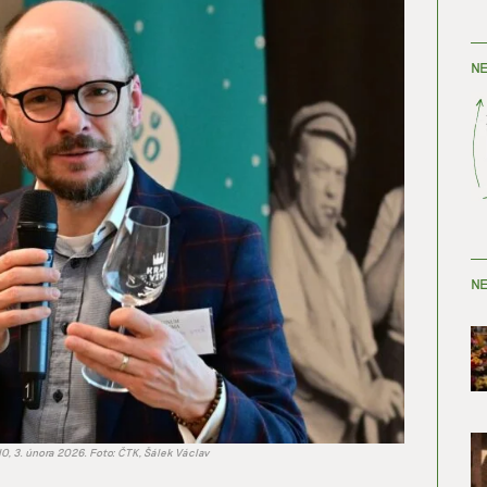
NE
NE
O, 3. února 2026. Foto: ČTK, Šálek Václav