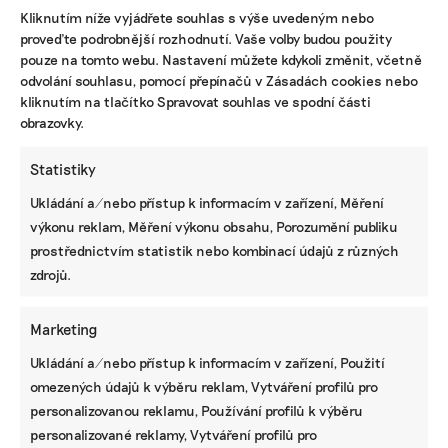
Kliknutím níže vyjádřete souhlas s výše uvedeným nebo
Většina odborníků se přiklání k tomu, že
proveďte podrobnější rozhodnutí. Vaše volby budou použity
mistrovství Evropy se 16 účastníky, která se hrála
pouze na tomto webu. Nastavení můžete kdykoli změnit, včetně
odvolání souhlasu, pomocí přepínačů v Zásadách cookies nebo
v letech 1996 až 2012, nabídla vyšší sportovní
kliknutím na tlačítko Spravovat souhlas ve spodní části
úroveň. Ekologové k tomu přidávají, že natolik
obrazovky.
nezatěžovala životní prostředí. O snižování počtu
účastníků však představitelé evropského fotbalu
Statistiky
neuvažují.
Ukládání a/nebo přístup k informacím v zařízení, Měření
Partnerem článku je společnost Nadace Tipsport.
výkonu reklam, Měření výkonu obsahu, Porozumění publiku
prostřednictvím statistik nebo kombinací údajů z různých
zdrojů.
Marketing
Ukládání a/nebo přístup k informacím v zařízení, Použití
VÍT CHALUPA
omezených údajů k výběru reklam, Vytváření profilů pro
Novinařinu zdědil po otci a působil v denících Hospodářské
personalizovanou reklamu, Používání profilů k výběru
noviny, E15 či týdeníku Euro. Zúčastnil se mnoha
personalizované reklamy, Vytváření profilů pro
olympijských her, mistrovství světa a Evropy, od fotbalu a