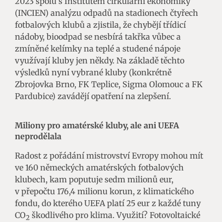
2023 spolu s Institutem cirkulární ekonomiky
(INCIEN) analýzu odpadů na stadionech čtyřech
fotbalových klubů a zjistila, že chybějí třídicí
nádoby, bioodpad se nesbírá takřka vůbec a
zmíněné kelímky na teplé a studené nápoje
využívají kluby jen někdy. Na základě těchto
výsledků nyní vybrané kluby (konkrétně
Zbrojovka Brno, FK Teplice, Sigma Olomouc a FK
Pardubice) zavádějí opatření na zlepšení.
Miliony pro amatérské kluby, ale ani UEFA
neprodělala
Radost z pořádání mistrovství Evropy mohou mít
ve 160 německých amatérských fotbalových
klubech, kam poputuje sedm milionů eur,
v přepočtu 176,4 milionu korun, z klimatického
fondu, do kterého UEFA platí 25 eur z každé tuny
CO
škodlivého pro klima. Využití? Fotovoltaické
2