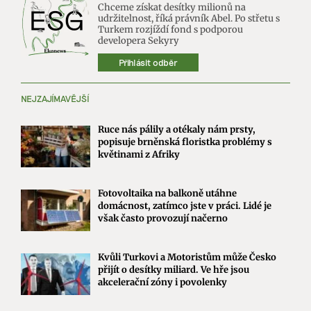
Chceme získat desítky milionů na
udržitelnost, říká právník Abel. Po střetu s
Turkem rozjíždí fond s podporou
developera Sekyry
Přihlásit odběr
NEJZAJÍMAVĚJŠÍ
Ruce nás pálily a otékaly nám prsty,
popisuje brněnská floristka problémy s
květinami z Afriky
Fotovoltaika na balkoně utáhne
domácnost, zatímco jste v práci. Lidé je
však často provozují načerno
Kvůli Turkovi a Motoristům může Česko
přijít o desítky miliard. Ve hře jsou
akcelerační zóny i povolenky