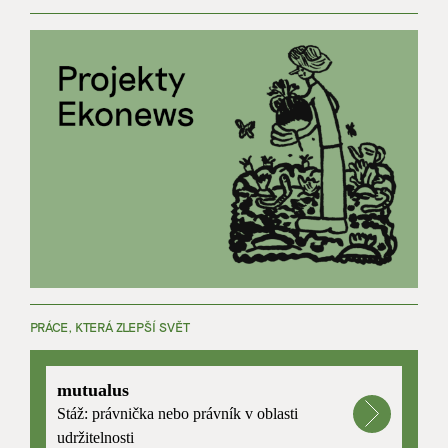
PRÁCE, KTERÁ ZLEPŠÍ SVĚT
mutualus
Stáž: právnička nebo právník v oblasti
udržitelnosti