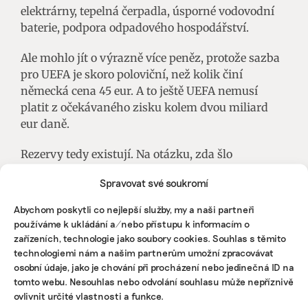
elektrárny, tepelná čerpadla, úsporné vodovodní
baterie, podpora odpadového hospodářství.
Ale mohlo jít o výrazně více peněz, protože sazba
pro UEFA je skoro poloviční, než kolik činí
německá cena 45 eur. A to ještě UEFA nemusí
platit z očekávaného zisku kolem dvou miliard
eur daně.
Rezervy tedy existují. Na otázku, zda šlo
v Německu o „nejudržitelnější mistrovství Evropy
Spravovat své soukromí
všech dob“, odpověděl Thomas Fischer z Deutsche
Umwelthilfe takto: „Z hlediska absolutního
Abychom poskytli co nejlepší služby, my a naši partneři
dopadu na životní prostředí jím ani být nemohlo.
používáme k ukládání a/nebo přístupu k informacím o
První mistrovství Evropy v šedesátých letech 20.
zařízeních, technologie jako soubory cookies. Souhlas s těmito
století mělo jen čtyři účastníky. Nyní jich je 24, a
technologiemi nám a našim partnerům umožní zpracovávat
osobní údaje, jako je chování při procházení nebo jedinečná ID na
proto je mnohem více zápasů, cestování,
tomto webu. Nesouhlas nebo odvolání souhlasu může nepříznivě
obrovských fanouškovských zón
ovlivnit určité vlastnosti a funkce.
a merchandisingu.“