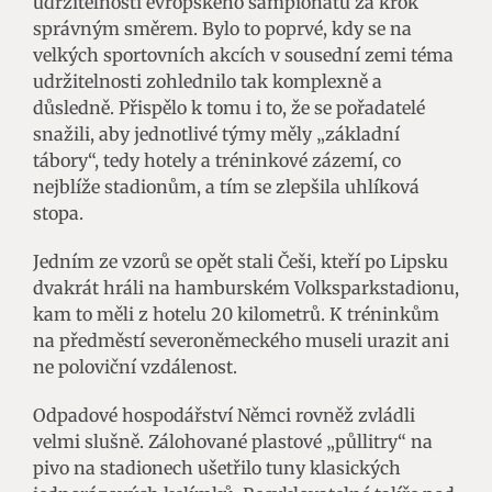
udržitelnosti evropského šampionátu za krok
správným směrem. Bylo to poprvé, kdy se na
velkých sportovních akcích v sousední zemi téma
udržitelnosti zohlednilo tak komplexně a
důsledně. Přispělo k tomu i to, že se pořadatelé
snažili, aby jednotlivé týmy měly „základní
tábory“, tedy hotely a tréninkové zázemí, co
nejblíže stadionům, a tím se zlepšila uhlíková
stopa.
Jedním ze vzorů se opět stali Češi, kteří po Lipsku
dvakrát hráli na hamburském Volksparkstadionu,
kam to měli z hotelu 20 kilometrů. K tréninkům
na předměstí severoněmeckého museli urazit ani
ne poloviční vzdálenost.
Odpadové hospodářství Němci rovněž zvládli
velmi slušně. Zálohované plastové „půllitry“ na
pivo na stadionech ušetřilo tuny klasických