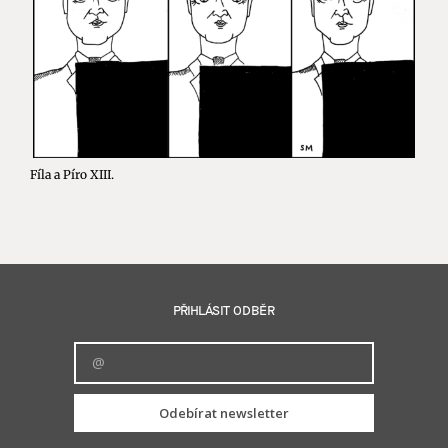
Fíla a Píro XIII.
PŘIHLÁSIT ODBĚR
Odebírat newsletter