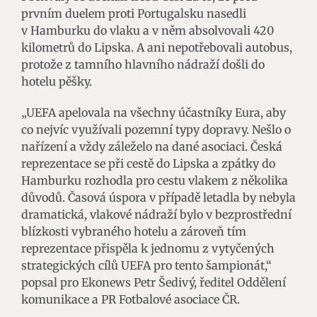
prvním duelem proti Portugalsku nasedli
v Hamburku do vlaku a v něm absolvovali 420
kilometrů do Lipska. A ani nepotřebovali autobus,
protože z tamního hlavního nádraží došli do
hotelu pěšky.
„UEFA apelovala na všechny účastníky Eura, aby
co nejvíc využívali pozemní typy dopravy. Nešlo o
nařízení a vždy záleželo na dané asociaci. Česká
reprezentace se při cestě do Lipska a zpátky do
Hamburku rozhodla pro cestu vlakem z několika
důvodů. Časová úspora v případě letadla by nebyla
dramatická, vlakové nádraží bylo v bezprostřední
blízkosti vybraného hotelu a zároveň tím
reprezentace přispěla k jednomu z vytyčených
strategických cílů UEFA pro tento šampionát,“
popsal pro Ekonews Petr Šedivý, ředitel Oddělení
komunikace a PR Fotbalové asociace ČR.