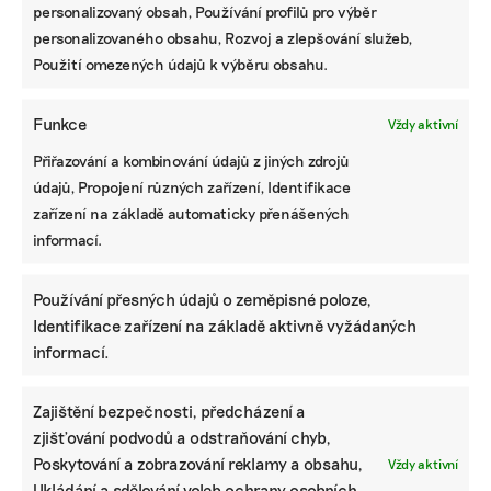
ledního hokeje až po kanoistiku a lyžování. A protože sport
personalizovaný obsah, Používání profilů pro výběr
není všechno, píše také o byznysu, ekologii a lidských
personalizovaného obsahu, Rozvoj a zlepšování služeb,
příbězích.
Použití omezených údajů k výběru obsahu.
Reklama
Funkce
Vždy aktivní
Přiřazování a kombinování údajů z jiných zdrojů
údajů, Propojení různých zařízení, Identifikace
zařízení na základě automaticky přenášených
informací.
Používání přesných údajů o zeměpisné poloze,
Identifikace zařízení na základě aktivně vyžádaných
informací.
Zajištění bezpečnosti, předcházení a
Pomozte udržet důležité
zjišťování podvodů a odstraňování chyb,
informace dostupné všem.
Poskytování a zobrazování reklamy a obsahu,
Vždy aktivní
Ukládání a sdělování voleb ochrany osobních