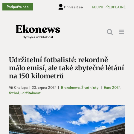
Přeskočit
Podpořte nás
Přihlásit se
KOUPIT PŘEDPLATNÉ
na
obsah
Udržitelní fotbalisté: rekordně
málo emisí, ale také zbytečné létání
na 150 kilometrů
Vít Chalupa
|
23. srpna 2024
|
Brandnews
,
Životní styl
|
Euro 2024
,
fotbal
,
udržitelnost
Zobrazit
větší
obrázek