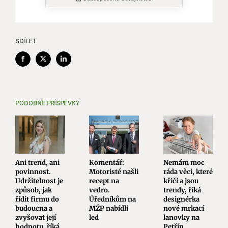
SDÍLET
Facebook
X
LinkedIn
PODOBNÉ PŘÍSPĚVKY
Ani trend, ani
Komentář:
Nemám moc
povinnost.
Motoristé našli
ráda věci, které
Udržitelnost je
recept na
křičí a jsou
způsob, jak
vedro.
trendy, říká
řídit firmu do
Úředníkům na
designérka
budoucna a
MŽP nabídli
nové mrkací
zvyšovat její
led
lanovky na
hodnotu, říká
Petřín