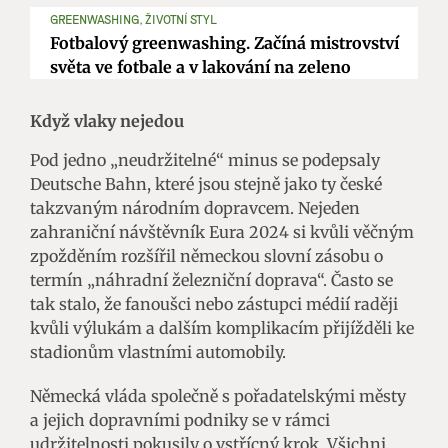
GREENWASHING, ŽIVOTNÍ STYL
Fotbalový greenwashing. Začíná mistrovství
světa ve fotbale a v lakování na zeleno
Když vlaky nejedou
Pod jedno „neudržitelné“ minus se podepsaly
Deutsche Bahn, které jsou stejně jako ty české
takzvaným národním dopravcem. Nejeden
zahraniční návštěvník Eura 2024 si kvůli věčným
zpožděním rozšířil německou slovní zásobu o
termín „náhradní železniční doprava“. Často se
tak stalo, že fanoušci nebo zástupci médií raději
kvůli výlukám a dalším komplikacím přijížděli ke
stadionům vlastními automobily.
Německá vláda společně s pořadatelskými městy
a jejich dopravními podniky se v rámci
udržitelnosti pokusily o vstřícný krok. Všichni