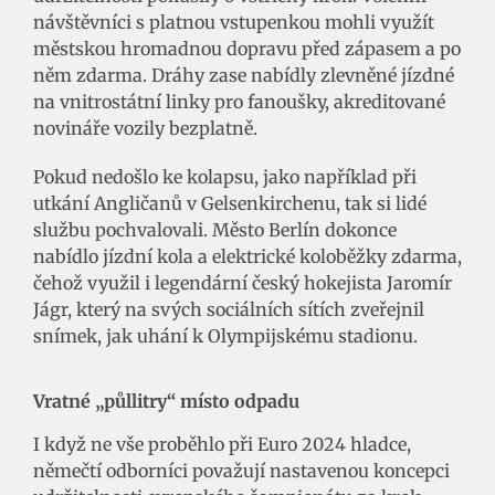
návštěvníci s platnou vstupenkou mohli využít
městskou hromadnou dopravu před zápasem a po
něm zdarma. Dráhy zase nabídly zlevněné jízdné
na vnitrostátní linky pro fanoušky, akreditované
novináře vozily bezplatně.
Pokud nedošlo ke kolapsu, jako například při
utkání Angličanů v Gelsenkirchenu, tak si lidé
službu pochvalovali. Město Berlín dokonce
nabídlo jízdní kola a elektrické koloběžky zdarma,
čehož využil i legendární český hokejista Jaromír
Jágr, který na svých sociálních sítích zveřejnil
snímek, jak uhání k Olympijskému stadionu.
Vratné „půllitry“ místo odpadu
I když ne vše proběhlo při Euro 2024 hladce,
němečtí odborníci považují nastavenou koncepci