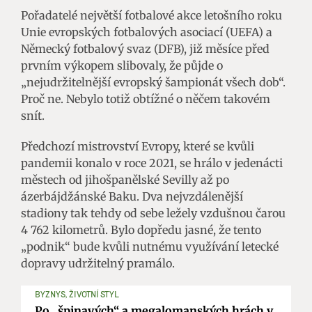
Pořadatelé největší fotbalové akce letošního roku
Unie evropských fotbalových asociací (UEFA) a
Německý fotbalový svaz (DFB), již měsíce před
prvním výkopem slibovaly, že půjde o
„nejudržitelnější evropský šampionát všech dob“.
Proč ne. Nebylo totiž obtížné o něčem takovém
snít.
Předchozí mistrovství Evropy, které se kvůli
pandemii konalo v roce 2021, se hrálo v jedenácti
městech od jihošpanělské Sevilly až po
ázerbájdžánské Baku. Dva nejvzdálenější
stadiony tak tehdy od sebe ležely vzdušnou čarou
4 762 kilometrů. Bylo dopředu jasné, že tento
„podnik“ bude kvůli nutnému využívání letecké
dopravy udržitelný pramálo.
BYZNYS, ŽIVOTNÍ STYL
Po „špinavých“ a megalomanských hrách v