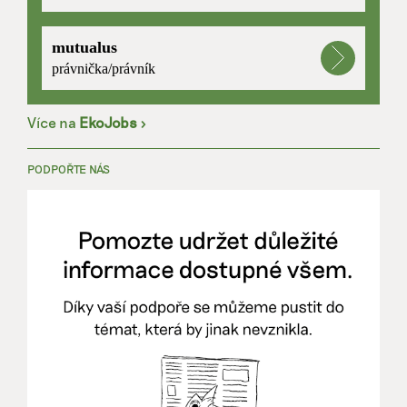
mutualus
právnička/právník
Více na
EkoJobs
>
PODPOŘTE NÁS