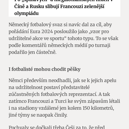
Číně a Rusku slibují Francouzi zelenější
olympiádu
Německý fotbalový svaz si navíc dal za cíl, aby
pořádání Eura 2024 posloužilo jako „vzor pro
udržitelné akce ve sportu“ tohoto typu. To se však
podle komentářů německých médií po turnaji
podařilo jen částečně.
I fotbalisté mohou chodit pěšky
Němci především neodhadli, jak se k jejich apelu
na udržitelnost postaví představitelé
zúčastněných fotbalových reprezentací. A tak
zatímco Francouzi a Turci ke svým zápasům létali
i na stadiony vzdálené jen kolem 150 kilometrů,
jiné týmy se naopak činily.
Pochvaly se dočkali třeba Češi za to, že před