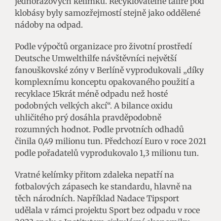
jednorázových kelímků. Recyklovatelné talíře pod
klobásy byly samozřejmostí stejně jako oddělené
nádoby na odpad.
Podle výpočtů organizace pro životní prostředí
Deutsche Umwelthilfe návštěvníci největší
fanouškovské zóny v Berlíně vyprodukovali „díky
komplexnímu konceptu opakovaného použití a
recyklace 15krát méně odpadu než hosté
podobných velkých akcí“. A bilance oxidu
uhličitého prý dosáhla pravděpodobně
rozumných hodnot. Podle prvotních odhadů
činila 0,49 milionu tun. Předchozí Euro v roce 2021
podle pořadatelů vyprodukovalo 1,3 milionu tun.
Vratné kelímky přitom zdaleka nepatří na
fotbalových zápasech ke standardu, hlavně na
těch národních. Například Nadace Tipsport
udělala v rámci projektu Sport bez odpadu v roce