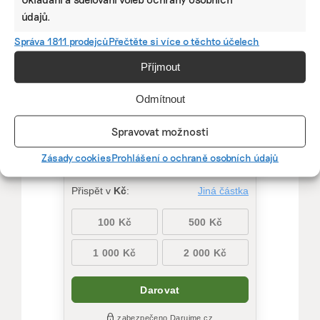
Díky vaší podpoře se můžeme pustit do témat,
údajů.
která by jinak nevznikla.
Správa 1811 prodejců
Přečtěte si více o těchto účelech
Přispějte na vznik obsahu.
Příjmout
Odmítnout
Spravovat možnosti
Zásady cookies
Prohlášení o ochraně osobních údajů