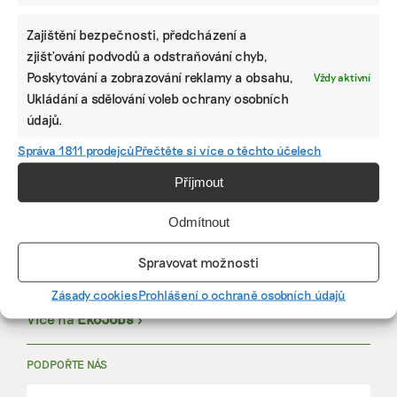
Zajištění bezpečnosti, předcházení a
zjišťování podvodů a odstraňování chyb,
Poskytování a zobrazování reklamy a obsahu,
Vždy aktivní
PRÁCE, KTERÁ ZLEPŠÍ SVĚT
Ukládání a sdělování voleb ochrany osobních
údajů.
mutualus
Správa 1811 prodejců
Přečtěte si více o těchto účelech
Stáž: právnička nebo právník v oblasti
Příjmout
udržitelnosti
Odmítnout
mutualus
Spravovat možnosti
právnička/právník
Zásady cookies
Prohlášení o ochraně osobních údajů
Více na
EkoJobs
>
PODPOŘTE NÁS