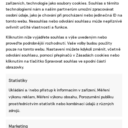
zařízeních, technologie jako soubory cookies. Souhlas s těmito
technologiemi nám a našim partnerům umožní zpracovávat
osobní údaje, jako je chování při procházení nebo jedinečná ID na
tomto webu. Nesouhlas nebo odvolání souhlasu může nepříznivě
ovlivnit určité vlastnosti a funkce.
Kliknutím níže vyjádřete souhlas s výše uvedeným nebo
KOMERČNÍ SDĚLENÍ
proveďte podrobnější rozhodnutí. Vaše volby budou použity
pouze na tomto webu. Nastavení můžete kdykoli změnit, včetně
Udržitelnost, umění i komunitní sdílení.
odvolání souhlasu, pomocí přepínačů v Zásadách cookies nebo
Festival Týká se to také tebe v Uherském
kliknutím na tlačítko Spravovat souhlas ve spodní části
Hradišti startuje tento týden
obrazovky.
Statistiky
BRANDNEWS
Ukládání a/nebo přístup k informacím v zařízení, Měření
výkonu reklam, Měření výkonu obsahu, Porozumění publiku
Ani trend, ani povinnost. Udržitelnost je
způsob, jak řídit firmu do budoucna a zvyšovat
prostřednictvím statistik nebo kombinací údajů z různých
její hodnotu, říká expertka
zdrojů.
Marketing