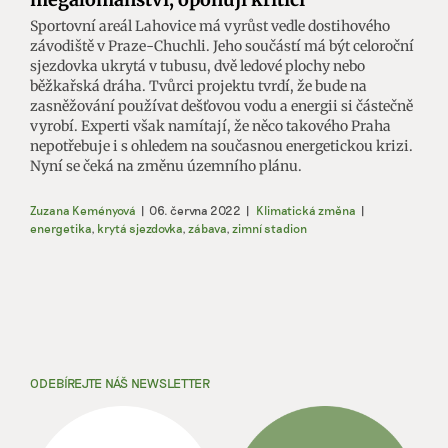
Sportovní areál Lahovice má vyrůst vedle dostihového
závodiště v Praze-Chuchli. Jeho součástí má být celoroční
sjezdovka ukrytá v tubusu, dvě ledové plochy nebo
běžkařská dráha. Tvůrci projektu tvrdí, že bude na
zasněžování používat dešťovou vodu a energii si částečně
vyrobí. Experti však namítají, že něco takového Praha
nepotřebuje i s ohledem na současnou energetickou krizi.
Nyní se čeká na změnu územního plánu.
Zuzana Keményová
|
06. června 2022
|
Klimatická změna
|
energetika
,
krytá sjezdovka
,
zábava
,
zimní stadion
ODEBÍREJTE NÁŠ NEWSLETTER