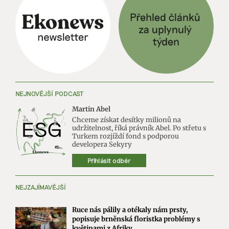
NEJNOVĚJŠÍ PODCAST
Martin Abel
Chceme získat desítky milionů na
udržitelnost, říká právník Abel. Po střetu s
Turkem rozjíždí fond s podporou
developera Sekyry
Přihlásit odběr
NEJZAJÍMAVĚJŠÍ
Ruce nás pálily a otékaly nám prsty,
popisuje brněnská floristka problémy s
květinami z Afriky