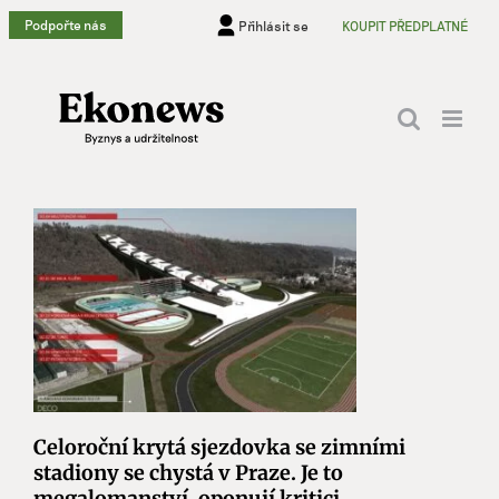
Přeskočit
Podpořte nás
Přihlásit se
KOUPIT PŘEDPLATNÉ
na
obsah
Celoroční krytá sjezdovka se zimními
stadiony se chystá v Praze. Je to
megalomanství, oponují kritici