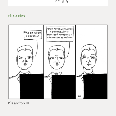
FÍLA A PÍRO
Fíla a Píro XIII.