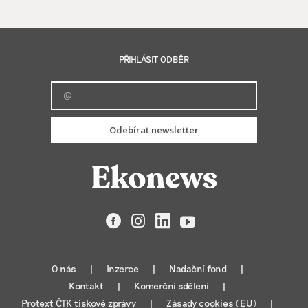
PŘIHLÁSIT ODBĚR
Odebírat newsletter
Facebook
Instagram
LinkedIn
YouTube
O nás
Inzerce
Nadační fond
Kontakt
Komerční sdělení
Protext ČTK tiskové zprávy
Zásady cookies (EU)