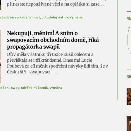
přinesete nepoužívané věci a na oplátku si zase ...
ečení
,
swap
,
udržitelnost
,
udržitelný šatník
,
výměna
NE
Nekupuji, měním! A sním o
swapovacím obchodním domě, říká
propagátorka swapů
Dřív měla v šatníku tři tisíce kusů oblečení a
převlékala se i třikrát denně. Dnes má Lucie
Poubová za cíl měnit spotřební návyky lidí tím, že v
Česku šíří „swapovací“ ...
NE
lečení
,
swap
,
udržitelný šatník
,
výměna