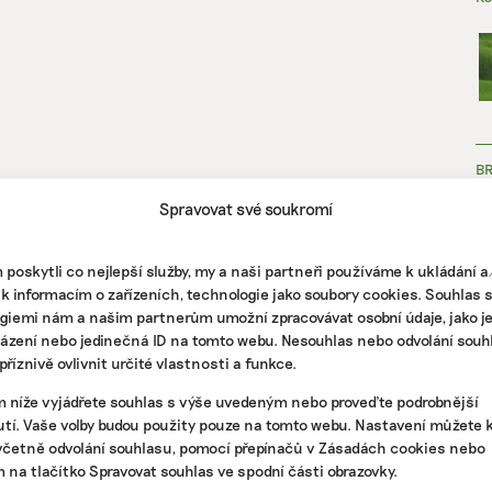
B
Spravovat své soukromí
poskytli co nejlepší služby, my a naši partneři používáme k ukládání 
 k informacím o zařízeních, technologie jako soubory cookies. Souhlas 
giemi nám a našim partnerům umožní zpracovávat osobní údaje, jako j
házení nebo jedinečná ID na tomto webu. Nesouhlas nebo odvolání souh
ZJ
říznivě ovlivnit určité vlastnosti a funkce.
m níže vyjádřete souhlas s výše uvedeným nebo proveďte podrobnější
tí. Vaše volby budou použity pouze na tomto webu. Nastavení můžete k
včetně odvolání souhlasu, pomocí přepínačů v Zásadách cookies nebo
m na tlačítko Spravovat souhlas ve spodní části obrazovky.