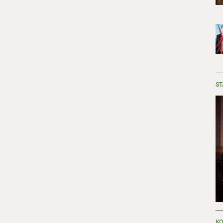
ST
KO