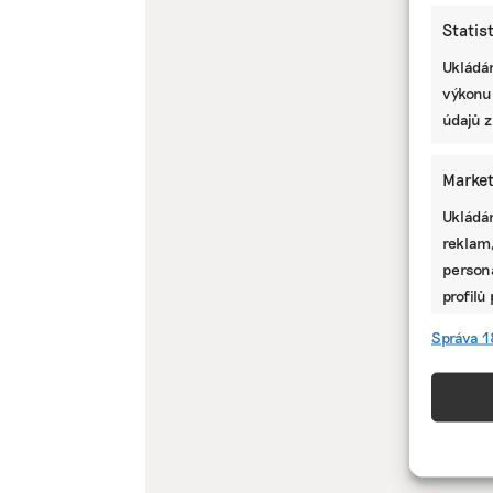
Statis
Ukládán
výkonu
údajů z
Market
Ukládán
reklam,
persona
profilů
omezen
Správa 1
Funkc
Přiřazo
zařízen
informa