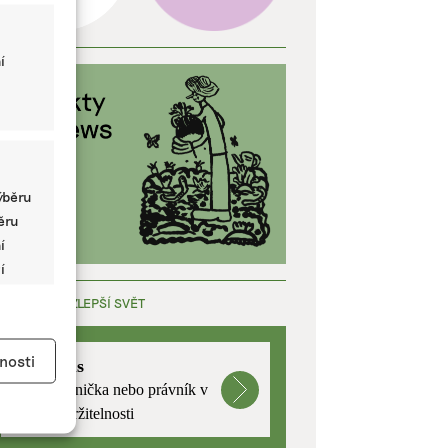
í
ýběru
běru
í
í
ÁCE, KTERÁ ZLEPŠÍ SVĚT
y aktivní
nosti
mutualus
Stáž: právnička nebo právník v
oblasti udržitelnosti