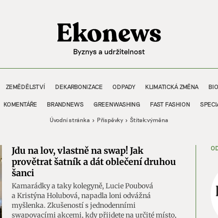
ZEMĚDĚLSTVÍ
DEKARBONIZACE
ODPADY
KLIMATICKÁ ZMĚNA
BI
KOMENTÁŘE
BRANDNEWS
GREENWASHING
FAST FASHION
SPECI
Úvodní stránka
Příspěvky
Štítek:
výměna
OD
Jdu na lov, vlastně na swap! Jak
provětrat šatník a dát oblečení druhou
šanci
Kamarádky a taky kolegyně, Lucie Poubová
a Kristýna Holubová, napadla loni odvážná
myšlenka. Zkušeností s jednodenními
swapovacími akcemi, kdy přijdete na určité místo,