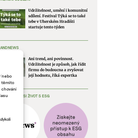
Udržitelnost, umění i komunitní
sdílení. Festival Týká se to také
tebe v Uherském Hradišti
startuje tento týden
RANDNEWS
Ani trend, ani povinnost.
Udržitelnost je způsob, jak řídit
firmu do budoucna a zvyšovat
a/nebo
její hodnotu, říká expertka
s těmito
e chování
lasu
EDNODUŠTE SI ŽIVOT S ESG
dykoli