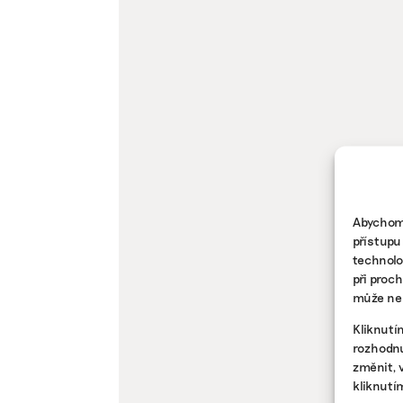
Abychom 
přístupu
technolo
při proc
může nep
Kliknutí
rozhodnu
změnit, 
kliknutí