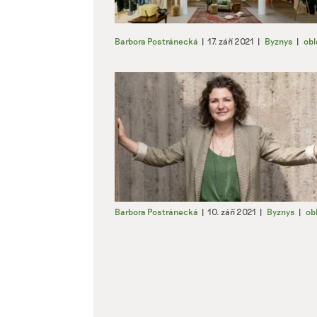
Barbora Postránecká
|
17. září 2021
|
Byznys
|
obl
Barbora Postránecká
|
10. září 2021
|
Byznys
|
ob