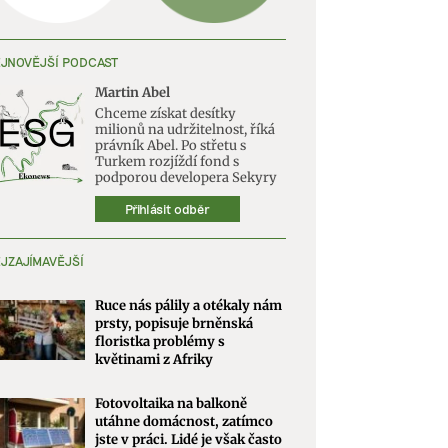
JNOVĚJŠÍ PODCAST
Martin Abel
Chceme získat desítky
milionů na udržitelnost, říká
právník Abel. Po střetu s
Turkem rozjíždí fond s
podporou developera Sekyry
Přihlásit odběr
JZAJÍMAVĚJŠÍ
Ruce nás pálily a otékaly nám
prsty, popisuje brněnská
floristka problémy s
květinami z Afriky
Fotovoltaika na balkoně
utáhne domácnost, zatímco
jste v práci. Lidé je však často