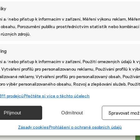
tiky
í a/nebo přístup k informacím v zařízení, Měření výkonu reklam, Měřen
 obsahu, Porozumění publiku prostřednictvím statistik nebo kombinací
 různých zdrojů.
ing
í a/nebo přístup k informacím v zařízení, Použití omezených údajů k v
 Vytváření profilů pro personalizovanou reklamu, Používání profilů k vý
lizované reklamy, Vytváření profilů pro personalizovaný obsah, Používán
 pro výběr personalizovaného obsahu, Rozvoj a zlepšování služeb, Použit
ých údajů k výběru obsahu.
PR
811 prodejců
Přečtěte si více o těchto účelech
e
Vžd
Příjmout
Odmítnout
Spravovat mož
vání a kombinování údajů z jiných zdrojů údajů, Propojení různých
í, Identifikace zařízení na základě automaticky přenášených
Zásady cookies
Prohlášení o ochraně osobních údajů
cí.