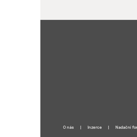
O nás
Inzerce
Nadační fo