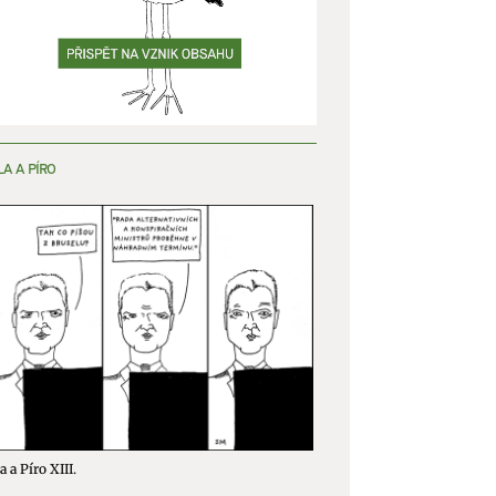
LA A PÍRO
a a Píro XIII.