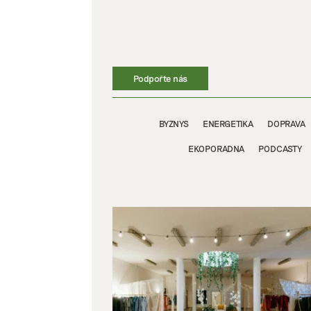
Přeskočit
na
obsah
Podpořte nás
BYZNYS
ENERGETIKA
DOPRAVA
EKOPORADNA
PODCASTY