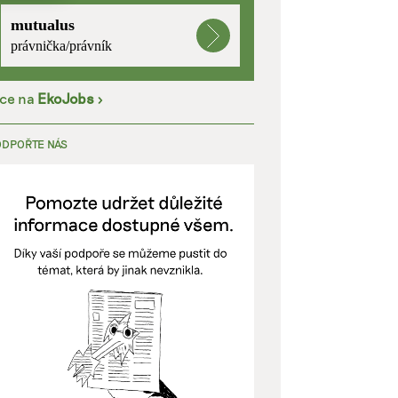
mutualus
kladě
právnička/právník
íce na
EkoJobs
>
y aktivní
ODPOŘTE NÁS