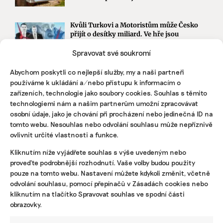
Kvůli Turkovi a Motoristům může Česko
přijít o desítky miliard. Ve hře jsou
akcelerační zóny i povolenky
Spravovat své soukromí
Abychom poskytli co nejlepší služby, my a naši partneři
STÁHNĚTE SI NAŠE E-BOOKY
používáme k ukládání a/nebo přístupu k informacím o
zařízeních, technologie jako soubory cookies. Souhlas s těmito
technologiemi nám a našim partnerům umožní zpracovávat
osobní údaje, jako je chování při procházení nebo jedinečná ID na
tomto webu. Nesouhlas nebo odvolání souhlasu může nepříznivě
ovlivnit určité vlastnosti a funkce.
Kliknutím níže vyjádřete souhlas s výše uvedeným nebo
proveďte podrobnější rozhodnutí. Vaše volby budou použity
pouze na tomto webu. Nastavení můžete kdykoli změnit, včetně
odvolání souhlasu, pomocí přepínačů v Zásadách cookies nebo
kliknutím na tlačítko Spravovat souhlas ve spodní části
obrazovky.