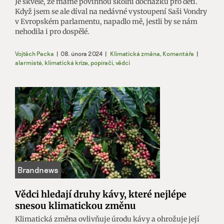
Je skvělé, že máme povinnou školní docházku pro děti.
Když jsem se ale díval na nedávné vystoupení Saši Vondry
v Evropském parlamentu, napadlo mě, jestli by se nám
nehodila i pro dospělé.
Vojtěch Pecka
|
08. února 2024
|
Klimatická změna
,
Komentáře
|
alarmisté
,
klimatická krize
,
popírači
,
vědci
Vědci hledají druhy kávy, které nejlépe
snesou klimatickou změnu
Klimatická změna ovlivňuje úrodu kávy a ohrožuje její