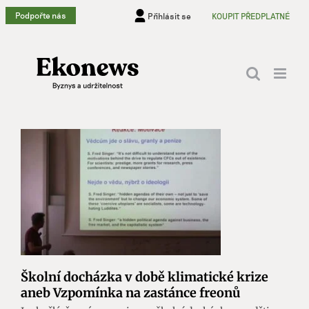
Přeskočit
Podpořte nás
Přihlásit se
KOUPIT PŘEDPLATNÉ
na
obsah
Školní docházka v době klimatické krize
aneb Vzpomínka na zastánce freonů