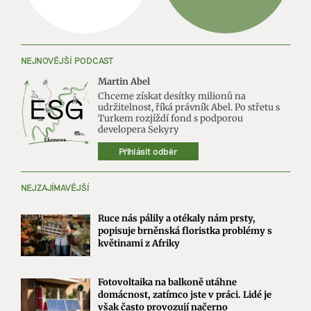
NEJNOVĚJŠÍ PODCAST
Martin Abel
Chceme získat desítky milionů na
udržitelnost, říká právník Abel. Po střetu s
Turkem rozjíždí fond s podporou
developera Sekyry
Přihlásit odběr
NEJZAJÍMAVĚJŠÍ
Ruce nás pálily a otékaly nám prsty,
popisuje brněnská floristka problémy s
květinami z Afriky
Fotovoltaika na balkoně utáhne
domácnost, zatímco jste v práci. Lidé je
však často provozují načerno