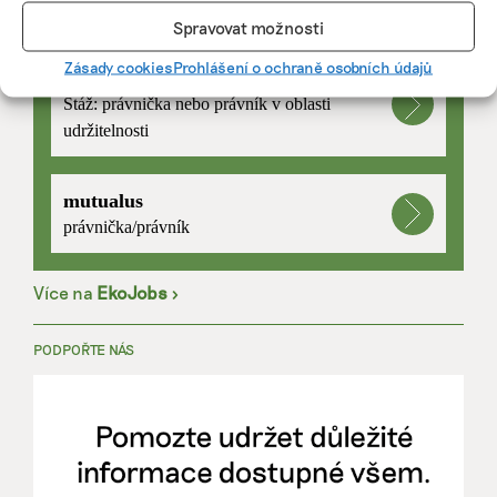
PRÁCE, KTERÁ ZLEPŠÍ SVĚT
Spravovat možnosti
Zásady cookies
Prohlášení o ochraně osobních údajů
mutualus
Stáž: právnička nebo právník v oblasti
udržitelnosti
mutualus
právnička/právník
Více na
EkoJobs
>
PODPOŘTE NÁS