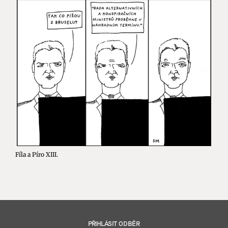
Fíla a Píro XIII.
PŘIHLÁSIT ODBĚR