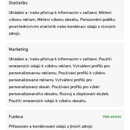
Statistiky
Ukládání a/nebo přístup k informacím v zařízení, Měření
KOMERČNÍ SDĚLENÍ
výkonu reklam, Měření výkonu obsahu, Porozumění publiku
Udržitelnost, umění i komunitní sdílení.
prostřednictvím statistik nebo kombinací údajů z různých
Festival Týká se to také tebe v Uherském
zdrojů.
Hradišti startuje tento týden
Marketing
Ukládání a/nebo přístup k informacím v zařízení, Použití
BRANDNEWS
omezených údajů k výběru reklam, Vytváření profilů pro
Ani trend, ani povinnost. Udržitelnost je
personalizovanou reklamu, Používání profilů k výběru
způsob, jak řídit firmu do budoucna a zvyšovat
personalizované reklamy, Vytváření profilů pro
její hodnotu, říká expertka
personalizovaný obsah, Používání profilů pro výběr
personalizovaného obsahu, Rozvoj a zlepšování služeb,
Použití omezených údajů k výběru obsahu.
ZJEDNODUŠTE SI ŽIVOT S ESG
Funkce
Vždy aktivní
Přiřazování a kombinování údajů z jiných zdrojů