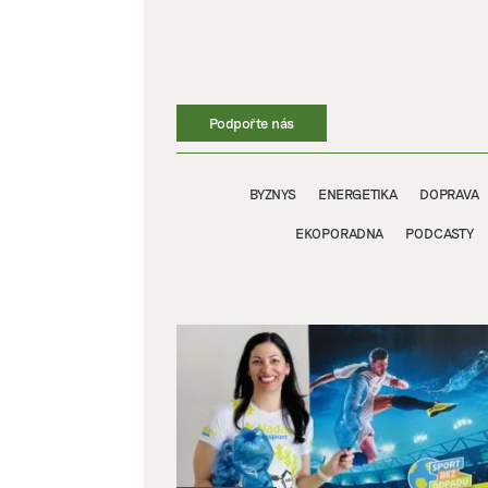
Přeskočit
na
obsah
Podpořte nás
BYZNYS
ENERGETIKA
DOPRAVA
EKOPORADNA
PODCASTY