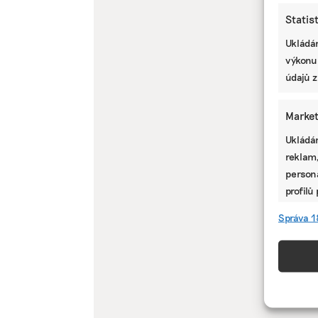
Statis
Ukládán
výkonu
údajů z
Market
Ukládán
reklam,
persona
profilů
omezen
Správa 1
Funkc
Přiřazo
zařízen
informa