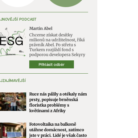
JNOVĚJŠÍ PODCAST
Martin Abel
Chceme získat desítky
milionů na udržitelnost, říká
právník Abel. Po střetu s
Turkem rozjíždí fond s
podporou developera Sekyry
Přihlásit odběr
JZAJÍMAVĚJŠÍ
Ruce nás pálily a otékaly nám
prsty, popisuje brněnská
floristka problémy s
květinami z Afriky
Fotovoltaika na balkoně
utáhne domácnost, zatímco
jste v práci. Lidé je však často