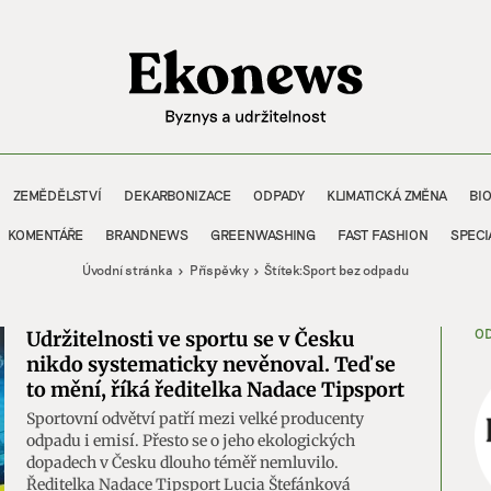
ZEMĚDĚLSTVÍ
DEKARBONIZACE
ODPADY
KLIMATICKÁ ZMĚNA
BI
KOMENTÁŘE
BRANDNEWS
GREENWASHING
FAST FASHION
SPECI
Úvodní stránka
Příspěvky
Štítek:
Sport bez odpadu
OD
Udržitelnosti ve sportu se v Česku
nikdo systematicky nevěnoval. Teď se
to mění, říká ředitelka Nadace Tipsport
Sportovní odvětví patří mezi velké producenty
odpadu i emisí. Přesto se o jeho ekologických
dopadech v Česku dlouho téměř nemluvilo.
Ředitelka Nadace Tipsport Lucia Štefánková