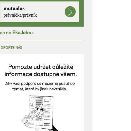
mutualus
kladě
právnička/právník
íce na
EkoJobs
>
y aktivní
ODPOŘTE NÁS