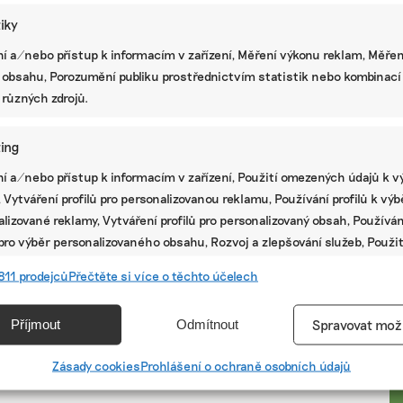
tiky
í a/nebo přístup k informacím v zařízení, Měření výkonu reklam, Měřen
 obsahu, Porozumění publiku prostřednictvím statistik nebo kombinací
 různých zdrojů.
ing
í a/nebo přístup k informacím v zařízení, Použití omezených údajů k v
 Vytváření profilů pro personalizovanou reklamu, Používání profilů k vý
lizované reklamy, Vytváření profilů pro personalizovaný obsah, Používán
 pro výběr personalizovaného obsahu, Rozvoj a zlepšování služeb, Použit
ých údajů k výběru obsahu.
PR
811 prodejců
Přečtěte si více o těchto účelech
e
Vžd
Příjmout
Odmítnout
Spravovat mož
vání a kombinování údajů z jiných zdrojů údajů, Propojení různých
í, Identifikace zařízení na základě automaticky přenášených
Zásady cookies
Prohlášení o ochraně osobních údajů
cí.