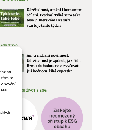
Udržitelnost, umění i komunitní
sdílení. Festival Týká se to také
tebe v Uherském Hradišti
startuje tento týden
RANDNEWS
Ani trend, ani povinnost.
Udržitelnost je způsob, jak řídit
firmu do budoucna a zvyšovat
a/nebo
její hodnotu, říká expertka
s těmito
e chování
lasu
EDNODUŠTE SI ŽIVOT S ESG
dykoli