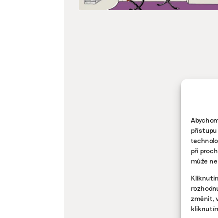
Abychom 
přístupu
technolo
při proc
může nep
Kliknutí
rozhodnu
změnit, 
kliknutí