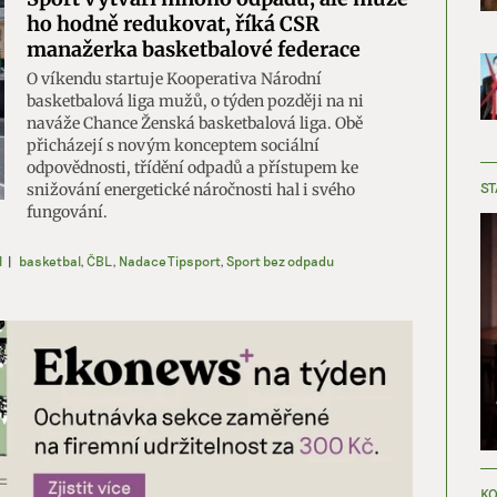
ho hodně redukovat, říká CSR
manažerka basketbalové federace
O víkendu startuje Kooperativa Národní
basketbalová liga mužů, o týden později na ni
naváže Chance Ženská basketbalová liga. Obě
přicházejí s novým konceptem sociální
odpovědnosti, třídění odpadů a přístupem ke
ST
snižování energetické náročnosti hal i svého
fungování.
l
|
basketbal
,
ČBL
,
Nadace Tipsport
,
Sport bez odpadu
KO