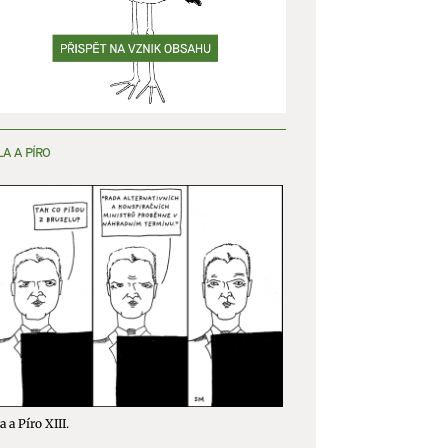
LA A PÍRO
a a Píro XIII.