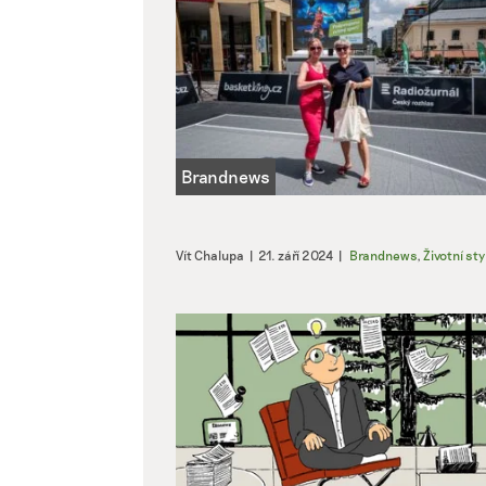
Vít Chalupa
|
21. září 2024
|
Brandnews
,
Životní sty