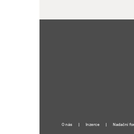
O nás
Inzerce
Nadační fo