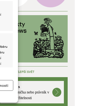
í
ýběru
běru
í
í
ÁCE, KTERÁ ZLEPŠÍ SVĚT
y aktivní
nosti
mutualus
Stáž: právnička nebo právník v
oblasti udržitelnosti