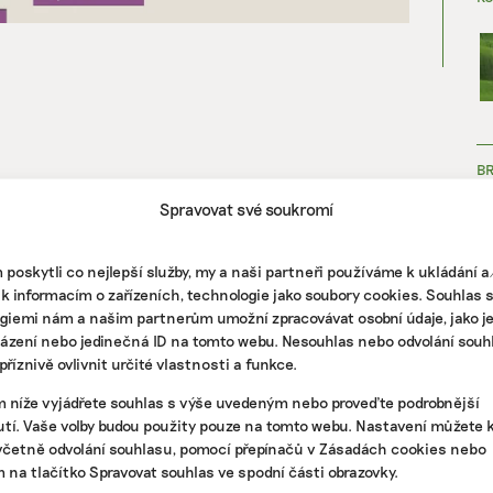
B
Spravovat své soukromí
poskytli co nejlepší služby, my a naši partneři používáme k ukládání 
 k informacím o zařízeních, technologie jako soubory cookies. Souhlas 
giemi nám a našim partnerům umožní zpracovávat osobní údaje, jako j
házení nebo jedinečná ID na tomto webu. Nesouhlas nebo odvolání souh
ZJ
říznivě ovlivnit určité vlastnosti a funkce.
m níže vyjádřete souhlas s výše uvedeným nebo proveďte podrobnější
tí. Vaše volby budou použity pouze na tomto webu. Nastavení můžete k
včetně odvolání souhlasu, pomocí přepínačů v Zásadách cookies nebo
m na tlačítko Spravovat souhlas ve spodní části obrazovky.