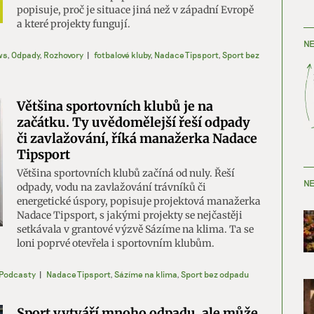
popisuje, proč je situace jiná než v západní Evropě
a které projekty fungují.
NE
ws
,
Odpady
,
Rozhovory
|
fotbalové kluby
,
Nadace Tipsport
,
Sport bez
Většina sportovních klubů je na
začátku. Ty uvědomělejší řeší odpady
či zavlažování, říká manažerka Nadace
Tipsport
Většina sportovních klubů začíná od nuly. Řeší
NE
odpady, vodu na zavlažování trávníků či
energetické úspory, popisuje projektová manažerka
Nadace Tipsport, s jakými projekty se nejčastěji
setkávala v grantové výzvě Sázíme na klima. Ta se
loni poprvé otevřela i sportovním klubům.
Podcasty
|
Nadace Tipsport
,
Sázíme na klima
,
Sport bez odpadu
Sport vytváří mnoho odpadu, ale může