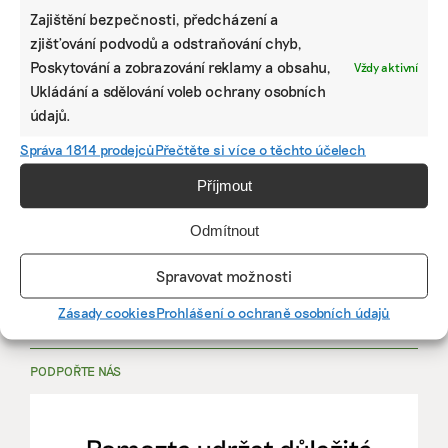
Zajištění bezpečnosti, předcházení a
zjišťování podvodů a odstraňování chyb,
PRÁCE, KTERÁ ZLEPŠÍ SVĚT
Poskytování a zobrazování reklamy a obsahu,
Vždy aktivní
Ukládání a sdělování voleb ochrany osobních
údajů.
mutualus
Správa 1814 prodejců
Přečtěte si více o těchto účelech
Stáž: právnička nebo právník v oblasti
udržitelnosti
Příjmout
Odmítnout
mutualus
právnička/právník
Spravovat možnosti
Zásady cookies
Prohlášení o ochraně osobních údajů
Více na
EkoJobs
>
PODPOŘTE NÁS