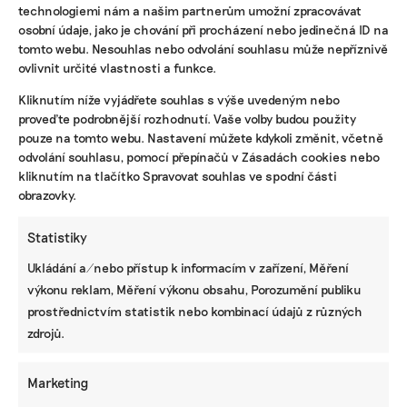
technologiemi nám a našim partnerům umožní zpracovávat
osobní údaje, jako je chování při procházení nebo jedinečná ID na
tomto webu. Nesouhlas nebo odvolání souhlasu může nepříznivě
ovlivnit určité vlastnosti a funkce.
KOMERČNÍ SDĚLENÍ
Kliknutím níže vyjádřete souhlas s výše uvedeným nebo
proveďte podrobnější rozhodnutí. Vaše volby budou použity
Udržitelnost, umění i komunitní sdílení.
pouze na tomto webu. Nastavení můžete kdykoli změnit, včetně
Festival Týká se to také tebe v Uherském
odvolání souhlasu, pomocí přepínačů v Zásadách cookies nebo
Hradišti startuje tento týden
kliknutím na tlačítko Spravovat souhlas ve spodní části
obrazovky.
Statistiky
BRANDNEWS
Ukládání a/nebo přístup k informacím v zařízení, Měření
Ani trend, ani povinnost. Udržitelnost je
výkonu reklam, Měření výkonu obsahu, Porozumění publiku
způsob, jak řídit firmu do budoucna a zvyšovat
její hodnotu, říká expertka
prostřednictvím statistik nebo kombinací údajů z různých
zdrojů.
Marketing
ZJEDNODUŠTE SI ŽIVOT S ESG