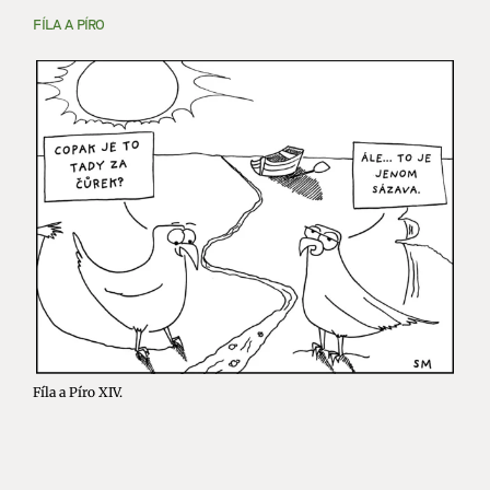
FÍLA A PÍRO
Fíla a Píro XIV.