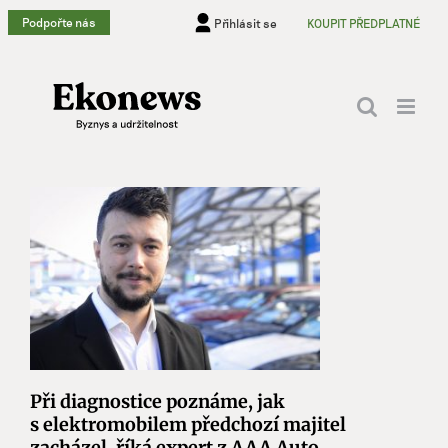
Přeskočit
Podpořte nás
Přihlásit se
KOUPIT PŘEDPLATNÉ
na
obsah
Při diagnostice poznáme, jak
s elektromobilem předchozí majitel
zacházel, říká expert z AAA Auto