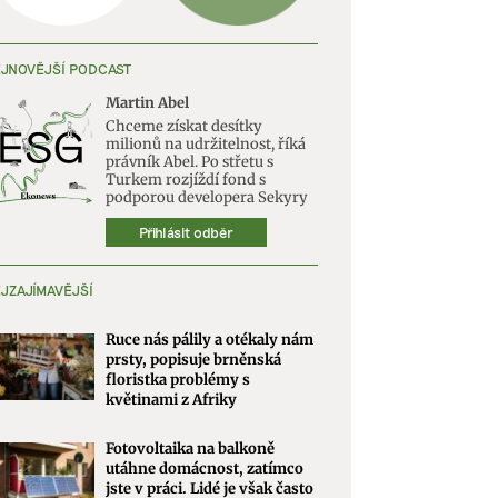
JNOVĚJŠÍ PODCAST
Martin Abel
Chceme získat desítky
milionů na udržitelnost, říká
právník Abel. Po střetu s
Turkem rozjíždí fond s
podporou developera Sekyry
Přihlásit odběr
JZAJÍMAVĚJŠÍ
Ruce nás pálily a otékaly nám
prsty, popisuje brněnská
floristka problémy s
květinami z Afriky
Fotovoltaika na balkoně
utáhne domácnost, zatímco
jste v práci. Lidé je však často