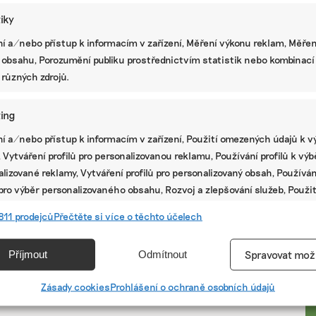
tiky
í a/nebo přístup k informacím v zařízení, Měření výkonu reklam, Měřen
 obsahu, Porozumění publiku prostřednictvím statistik nebo kombinací
 různých zdrojů.
ing
í a/nebo přístup k informacím v zařízení, Použití omezených údajů k v
 Vytváření profilů pro personalizovanou reklamu, Používání profilů k vý
lizované reklamy, Vytváření profilů pro personalizovaný obsah, Používán
 pro výběr personalizovaného obsahu, Rozvoj a zlepšování služeb, Použit
ých údajů k výběru obsahu.
PR
811 prodejců
Přečtěte si více o těchto účelech
e
Vžd
Příjmout
Odmítnout
Spravovat mož
vání a kombinování údajů z jiných zdrojů údajů, Propojení různých
í, Identifikace zařízení na základě automaticky přenášených
Zásady cookies
Prohlášení o ochraně osobních údajů
cí.