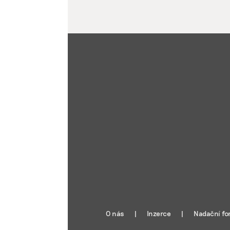
O nás
Inzerce
Nadační fo