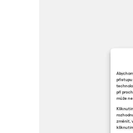
Abychom 
přístupu
technolo
při proc
může nep
Kliknutí
rozhodnu
změnit, 
kliknutí