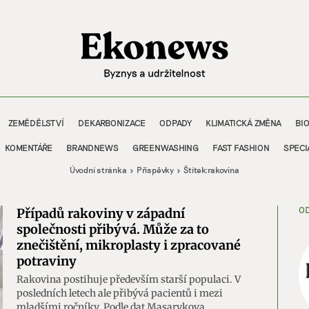
ZEMĚDĚLSTVÍ
DEKARBONIZACE
ODPADY
KLIMATICKÁ ZMĚNA
BI
KOMENTÁŘE
BRANDNEWS
GREENWASHING
FAST FASHION
SPECI
Úvodní stránka
Příspěvky
Štítek:
rakovina
OD
Případů rakoviny v západní
společnosti přibývá. Může za to
znečištění, mikroplasty i zpracované
potraviny
Rakovina postihuje především starší populaci. V
posledních letech ale přibývá pacientů i mezi
mladšími ročníky. Podle dat Masarykova