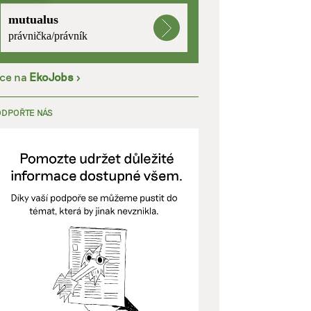
mutualus
kladě
právnička/právník
íce na
EkoJobs
>
y aktivní
ODPOŘTE NÁS