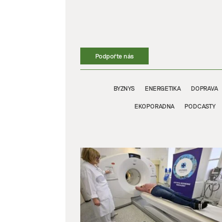
Přeskočit
na
obsah
Podpořte nás
BYZNYS
ENERGETIKA
DOPRAVA
EKOPORADNA
PODCASTY