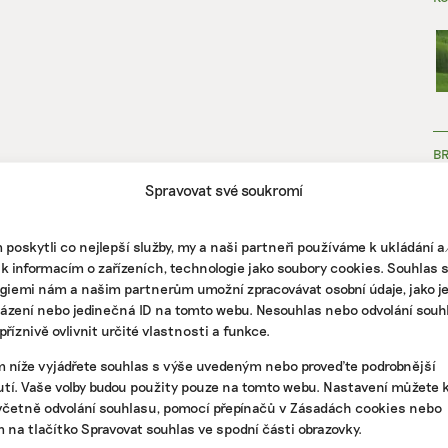
B
Spravovat své soukromí
poskytli co nejlepší služby, my a naši partneři používáme k ukládání 
 k informacím o zařízeních, technologie jako soubory cookies. Souhlas 
giemi nám a našim partnerům umožní zpracovávat osobní údaje, jako j
házení nebo jedinečná ID na tomto webu. Nesouhlas nebo odvolání souh
ZJ
říznivě ovlivnit určité vlastnosti a funkce.
m níže vyjádřete souhlas s výše uvedeným nebo proveďte podrobnější
tí. Vaše volby budou použity pouze na tomto webu. Nastavení můžete k
včetně odvolání souhlasu, pomocí přepínačů v Zásadách cookies nebo
m na tlačítko Spravovat souhlas ve spodní části obrazovky.