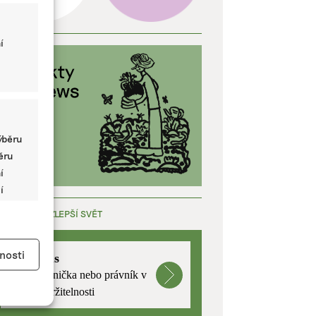
í
ýběru
běru
í
í
ÁCE, KTERÁ ZLEPŠÍ SVĚT
y aktivní
nosti
mutualus
Stáž: právnička nebo právník v
oblasti udržitelnosti