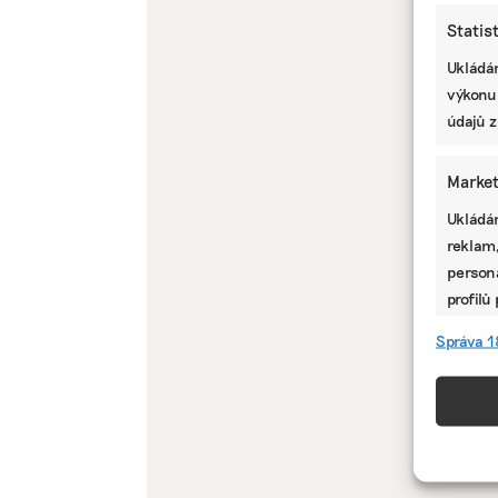
Statis
Ukládán
výkonu
údajů z
Market
Ukládán
reklam,
persona
profilů
omezen
Správa 1
Funkc
Přiřazo
zařízen
informa