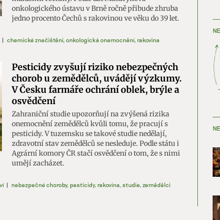
onkologického ústavu v Brně ročně přibude zhruba
jedno procento Čechů s rakovinou ve věku do 39 let.
NE
|
chemické znečištění
,
onkologická onemocnění
,
rakovina
Pesticidy zvyšují riziko nebezpečných
chorob u zemědělců, uvádějí výzkumy.
V Česku farmáře ochrání oblek, brýle a
osvědčení
Zahraniční studie upozorňují na zvýšená rizika
onemocnění zemědělců kvůli tomu, že pracují s
NE
pesticidy. V tuzemsku se takové studie nedělají,
zdravotní stav zemědělců se nesleduje. Podle státu i
Agrární komory ČR stačí osvědčení o tom, že s nimi
umějí zacházet.
ví
|
nebezpečné choroby
,
pesticidy
,
rakovina
,
studie
,
zemědělci