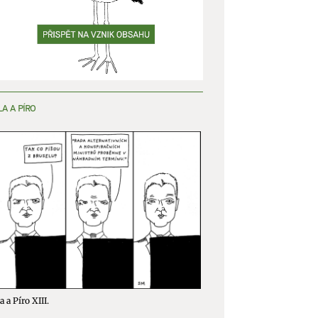
LA A PÍRO
a a Píro XIII.