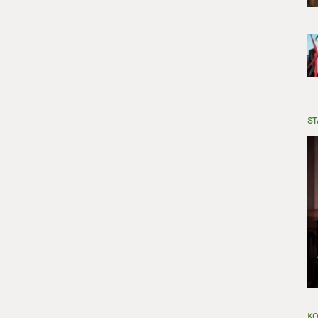
ST
KO