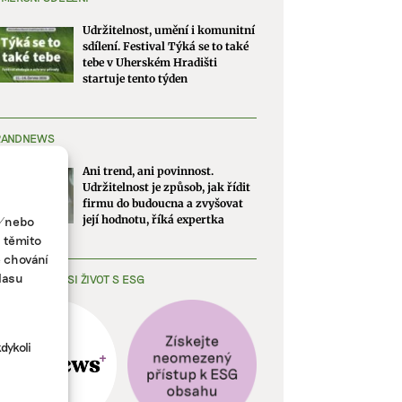
Udržitelnost, umění i komunitní
sdílení. Festival Týká se to také
tebe v Uherském Hradišti
startuje tento týden
RANDNEWS
Ani trend, ani povinnost.
Udržitelnost je způsob, jak řídit
firmu do budoucna a zvyšovat
a/nebo
její hodnotu, říká expertka
s těmito
e chování
lasu
EDNODUŠTE SI ŽIVOT S ESG
dykoli