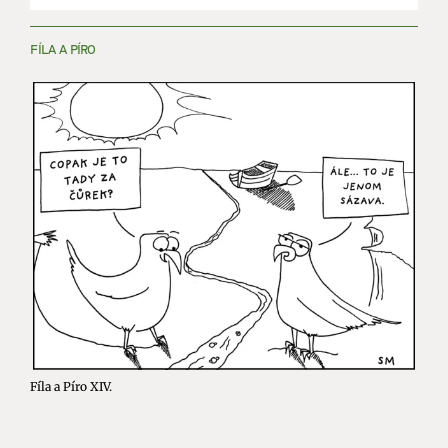
FÍLA A PÍRO
Fíla a Píro XIV.