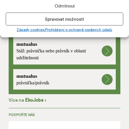
Odmítnout
Spravovat možnosti
PRÁCE, KTERÁ ZLEPŠÍ SVĚT
Zásady cookies
Prohlášení o ochraně osobních údajů
mutualus
Stáž: právnička nebo právník v oblasti
udržitelnosti
mutualus
právnička/právník
Více na
EkoJobs
>
PODPOŘTE NÁS