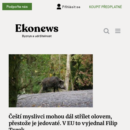
Přeskočit
Podpořte nás
Přihlásit se
KOUPIT PŘEDPLATNÉ
na
obsah
Čeští myslivci mohou dál střílet olovem,
přestože je jedovaté. V EU to vyjednal Filip
Turek