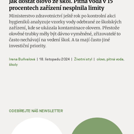
Jak dostat olovo ze škol. Pitná voda v 15
procentech zařízení nesplnila limity
Ministerstvo zdravotnictví ještě rok po kontrolní akci
hygieniků analyzuje vzorky vody odebrané ze školských
zařízení, kde se ukázala kontaminace olovem. Přestože
olověné trubky měly být dávno vyměněné, zřizovatelé to
často nechávají na vedení škol. A ta mají často jiné
investiční priority.
Irena Buřívalová
|
18. listopadu 2024
|
Životní styl
|
olovo
,
pitná voda
,
školy
ODEBÍREJTE NÁŠ NEWSLETTER