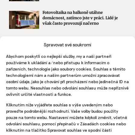
Fotovoltaika na balkoně utáhne
domácnost, zatímco jste v práci. Lidé je
však často provozují načerno
Kvůli Turkovi a Motoristům může Česko
Spravovat své soukromí
přijít o desítky miliard. Ve hře jsou
akcelerační zóny i povolenky
Abychom poskytli co nejlepší služby, my a naši partneři
používáme k ukládání a/nebo přístupu k informacím o
zařízeních, technologie jako soubory cookies. Souhlas s těmito
STÁHNĚTE SI NAŠE E-BOOKY
technologiemi nám a našim partnerům umožní zpracovávat
osobní údaje, jako je chování při procházení nebo jedinečná ID na
tomto webu. Nesouhlas nebo odvolání souhlasu může nepříznivě
ovlivnit určité vlastnosti a funkce.
Kliknutím níže vyjádřete souhlas s výše uvedeným nebo
proveďte podrobnější rozhodnutí. Vaše volby budou použity
pouze na tomto webu. Nastavení můžete kdykoli změnit, včetně
odvolání souhlasu, pomocí přepínačů v Zásadách cookies nebo
kliknutím na tlačítko Spravovat souhlas ve spodní části