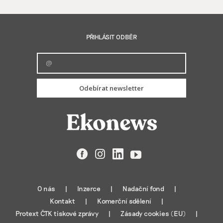
PŘIHLÁSIT ODBĚR
Odebírat newsletter
Facebook
Instagram
LinkedIn
YouTube
O nás
Inzerce
Nadační fond
Kontakt
Komerční sdělení
Protext ČTK tiskové zprávy
Zásady cookies (EU)