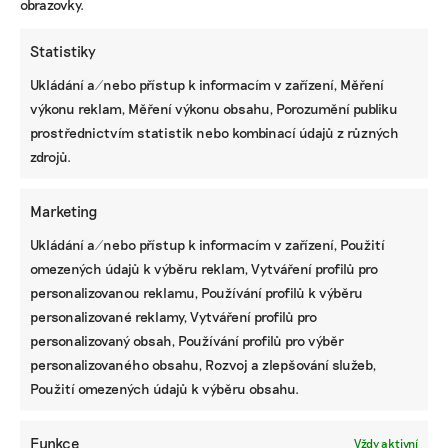
obrazovky.
Statistiky
Ukládání a/nebo přístup k informacím v zařízení, Měření
výkonu reklam, Měření výkonu obsahu, Porozumění publiku
prostřednictvím statistik nebo kombinací údajů z různých
KOMERČNÍ SDĚLENÍ
zdrojů.
Udržitelnost, umění i komunitní sdílení.
Festival Týká se to také tebe v Uherském
Hradišti startuje tento týden
Marketing
Ukládání a/nebo přístup k informacím v zařízení, Použití
omezených údajů k výběru reklam, Vytváření profilů pro
BRANDNEWS
personalizovanou reklamu, Používání profilů k výběru
personalizované reklamy, Vytváření profilů pro
Vedro prověřuje mobily i sítě. Jak ochránit
personalizovaný obsah, Používání profilů pro výběr
telefon a co dělají operátoři, abychom se
dovolali i v extrémním počasí
personalizovaného obsahu, Rozvoj a zlepšování služeb,
Použití omezených údajů k výběru obsahu.
Funkce
Vždy aktivní
ZJEDNODUŠTE SI ŽIVOT S ESG