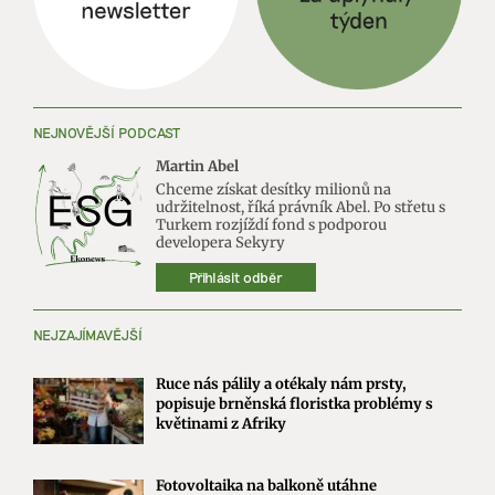
NEJNOVĚJŠÍ PODCAST
Martin Abel
Chceme získat desítky milionů na
udržitelnost, říká právník Abel. Po střetu s
Turkem rozjíždí fond s podporou
developera Sekyry
Přihlásit odběr
NEJZAJÍMAVĚJŠÍ
Ruce nás pálily a otékaly nám prsty,
popisuje brněnská floristka problémy s
květinami z Afriky
Fotovoltaika na balkoně utáhne