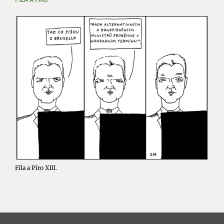
Fíla a Píro XIII.