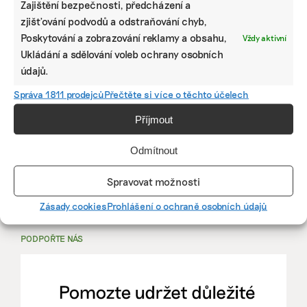
Zajištění bezpečnosti, předcházení a
zjišťování podvodů a odstraňování chyb,
PRÁCE, KTERÁ ZLEPŠÍ SVĚT
Poskytování a zobrazování reklamy a obsahu,
Vždy aktivní
Ukládání a sdělování voleb ochrany osobních
mutualus
údajů.
Stáž: právnička nebo právník v oblasti
Správa 1811 prodejců
Přečtěte si více o těchto účelech
udržitelnosti
Příjmout
mutualus
Odmítnout
právnička/právník
Spravovat možnosti
Více na
EkoJobs
>
Zásady cookies
Prohlášení o ochraně osobních údajů
PODPOŘTE NÁS