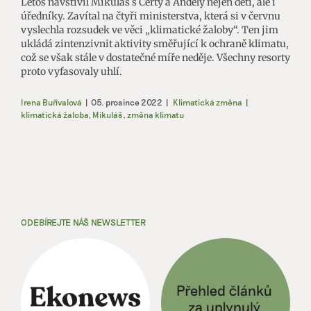
Letos navštívil Mikuláš s Čerty a Anděly nejen děti, ale i
úředníky. Zavítal na čtyři ministerstva, která si v červnu
vyslechla rozsudek ve věci „klimatické žaloby“. Ten jim
ukládá zintenzivnit aktivity směřující k ochraně klimatu,
což se však stále v dostatečné míře neděje. Všechny resorty
proto vyfasovaly uhlí.
Irena Buřívalová
|
05. prosince 2022
|
Klimatická změna
|
klimatická žaloba
,
Mikuláš
,
změna klimatu
ODEBÍREJTE NÁŠ NEWSLETTER