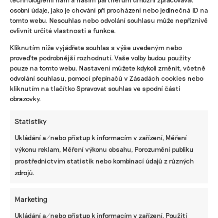
osobní údaje, jako je chování při procházení nebo jedinečná ID na
tomto webu. Nesouhlas nebo odvolání souhlasu může nepříznivě
ovlivnit určité vlastnosti a funkce.
KOMERČNÍ SDĚLENÍ
Kliknutím níže vyjádřete souhlas s výše uvedeným nebo
proveďte podrobnější rozhodnutí. Vaše volby budou použity
Udržitelnost, umění i komunitní sdílení.
Festival Týká se to také tebe v Uherském
pouze na tomto webu. Nastavení můžete kdykoli změnit, včetně
Hradišti startuje tento týden
odvolání souhlasu, pomocí přepínačů v Zásadách cookies nebo
kliknutím na tlačítko Spravovat souhlas ve spodní části
obrazovky.
BRANDNEWS
Statistiky
Ani trend, ani povinnost. Udržitelnost je
Ukládání a/nebo přístup k informacím v zařízení, Měření
způsob, jak řídit firmu do budoucna a zvyšovat
výkonu reklam, Měření výkonu obsahu, Porozumění publiku
její hodnotu, říká expertka
prostřednictvím statistik nebo kombinací údajů z různých
zdrojů.
ZJEDNODUŠTE SI ŽIVOT S ESG
Marketing
Ukládání a/nebo přístup k informacím v zařízení, Použití