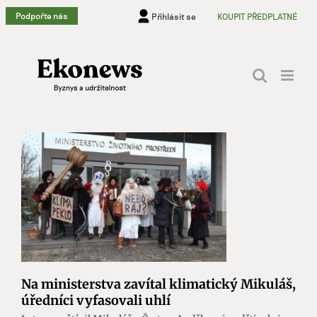
Přeskočit
Podpořte nás
Přihlásit se
KOUPIT PŘEDPLATNÉ
na
obsah
Na ministerstva zavítal klimatický Mikuláš,
úředníci vyfasovali uhlí