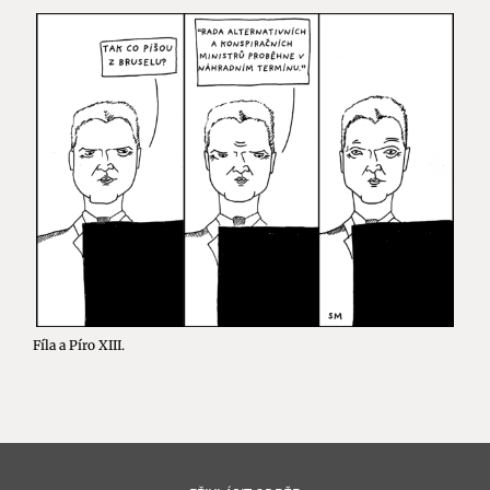
Fíla a Píro XIII.