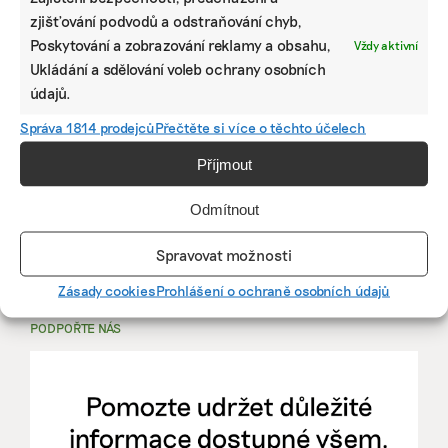
zjišťování podvodů a odstraňování chyb,
PRÁCE, KTERÁ ZLEPŠÍ SVĚT
Poskytování a zobrazování reklamy a obsahu,
Vždy aktivní
Ukládání a sdělování voleb ochrany osobních
mutualus
údajů.
Stáž: právnička nebo právník v oblasti
Správa 1814 prodejců
Přečtěte si více o těchto účelech
udržitelnosti
Příjmout
mutualus
Odmítnout
právnička/právník
Spravovat možnosti
Více na
EkoJobs
>
Zásady cookies
Prohlášení o ochraně osobních údajů
PODPOŘTE NÁS