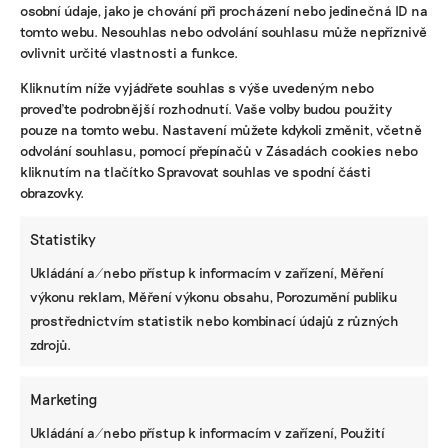
osobní údaje, jako je chování při procházení nebo jedinečná ID na
tomto webu. Nesouhlas nebo odvolání souhlasu může nepříznivě
ovlivnit určité vlastnosti a funkce.
KOMERČNÍ SDĚLENÍ
Kliknutím níže vyjádřete souhlas s výše uvedeným nebo
Udržitelnost, umění i komunitní sdílení.
proveďte podrobnější rozhodnutí. Vaše volby budou použity
Festival Týká se to také tebe v Uherském
pouze na tomto webu. Nastavení můžete kdykoli změnit, včetně
Hradišti startuje tento týden
odvolání souhlasu, pomocí přepínačů v Zásadách cookies nebo
kliknutím na tlačítko Spravovat souhlas ve spodní části
obrazovky.
BRANDNEWS
Statistiky
Ani trend, ani povinnost. Udržitelnost je
Ukládání a/nebo přístup k informacím v zařízení, Měření
způsob, jak řídit firmu do budoucna a zvyšovat
její hodnotu, říká expertka
výkonu reklam, Měření výkonu obsahu, Porozumění publiku
prostřednictvím statistik nebo kombinací údajů z různých
zdrojů.
ZJEDNODUŠTE SI ŽIVOT S ESG
Marketing
Ukládání a/nebo přístup k informacím v zařízení, Použití