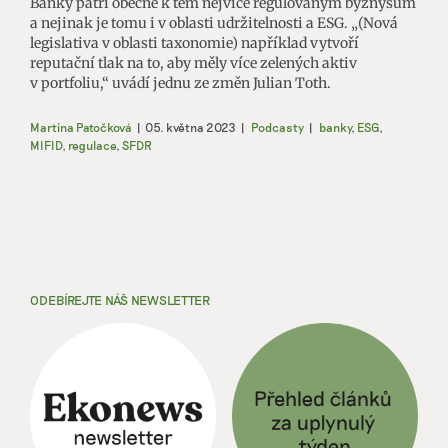
Banky patří obecně k těm nejvíce regulovaným byznysům
a nejinak je tomu i v oblasti udržitelnosti a ESG. „(Nová
legislativa v oblasti taxonomie) například vytvoří
reputační tlak na to, aby měly více zelených aktiv
v portfoliu,“ uvádí jednu ze změn Julian Toth.
Martina Patočková
|
05. května 2023
|
Podcasty
|
banky
,
ESG
,
MIFID
,
regulace
,
SFDR
ODEBÍREJTE NÁŠ NEWSLETTER