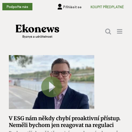
Přeskočit
Podpořte nás
Přihlásit se
KOUPIT PŘEDPLATNÉ
na
obsah
V ESG nám někdy chybí proaktivní přístup.
Neměli bychom jen reagovat na regulaci