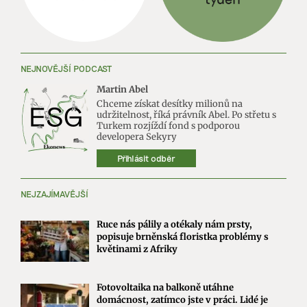
NEJNOVĚJŠÍ PODCAST
Martin Abel
Chceme získat desítky milionů na
udržitelnost, říká právník Abel. Po střetu s
Turkem rozjíždí fond s podporou
developera Sekyry
Přihlásit odběr
NEJZAJÍMAVĚJŠÍ
Ruce nás pálily a otékaly nám prsty,
popisuje brněnská floristka problémy s
květinami z Afriky
Fotovoltaika na balkoně utáhne
domácnost, zatímco jste v práci. Lidé je