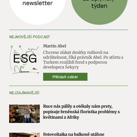
NEJNOVĚJŠÍ PODCAST
Martin Abel
Chceme získat desítky milionů na
udržitelnost, říká právník Abel. Po střetu s
Turkem rozjíždí fond s podporou
developera Sekyry
Přihlásit odběr
NEJZAJÍMAVĚJŠÍ
Ruce nás pálily a otékaly nám prsty,
popisuje brněnská floristka problémy s
květinami z Afriky
Fotovoltaika na balkoně utáhne