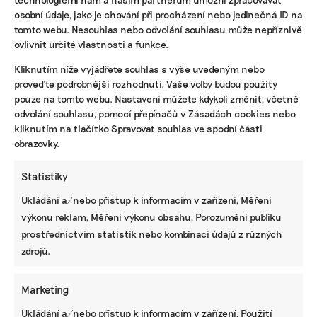
osobní údaje, jako je chování při procházení nebo jedinečná ID na
tomto webu. Nesouhlas nebo odvolání souhlasu může nepříznivě
ovlivnit určité vlastnosti a funkce.
KOMERČNÍ SDĚLENÍ
Kliknutím níže vyjádřete souhlas s výše uvedeným nebo
proveďte podrobnější rozhodnutí. Vaše volby budou použity
Udržitelnost, umění i komunitní sdílení.
Festival Týká se to také tebe v Uherském
pouze na tomto webu. Nastavení můžete kdykoli změnit, včetně
Hradišti startuje tento týden
odvolání souhlasu, pomocí přepínačů v Zásadách cookies nebo
kliknutím na tlačítko Spravovat souhlas ve spodní části
obrazovky.
BRANDNEWS
Statistiky
Ani trend, ani povinnost. Udržitelnost je
Ukládání a/nebo přístup k informacím v zařízení, Měření
způsob, jak řídit firmu do budoucna a zvyšovat
výkonu reklam, Měření výkonu obsahu, Porozumění publiku
její hodnotu, říká expertka
prostřednictvím statistik nebo kombinací údajů z různých
zdrojů.
ZJEDNODUŠTE SI ŽIVOT S ESG
Marketing
Ukládání a/nebo přístup k informacím v zařízení, Použití