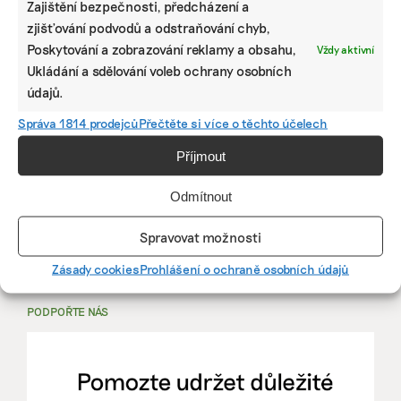
Zajištění bezpečnosti, předcházení a
zjišťování podvodů a odstraňování chyb,
PRÁCE, KTERÁ ZLEPŠÍ SVĚT
Poskytování a zobrazování reklamy a obsahu,
Vždy aktivní
Ukládání a sdělování voleb ochrany osobních
mutualus
údajů.
Stáž: právnička nebo právník v oblasti
Správa 1814 prodejců
Přečtěte si více o těchto účelech
udržitelnosti
Příjmout
mutualus
Odmítnout
právnička/právník
Spravovat možnosti
Více na
EkoJobs
>
Zásady cookies
Prohlášení o ochraně osobních údajů
PODPOŘTE NÁS