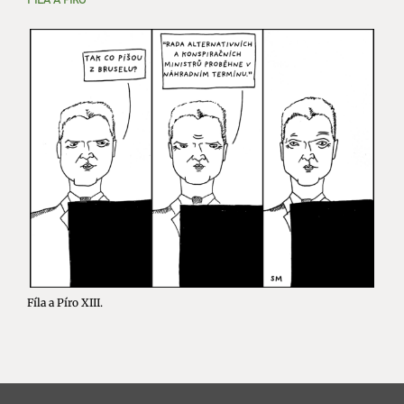
Fíla a Píro XIII.