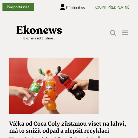
Přeskočit
Podpořte nás
Přihlásit se
KOUPIT PŘEDPLATNÉ
na
obsah
Víčka od Coca Coly zůstanou viset na lahvi,
má to snížit odpad a zlepšit recyklaci