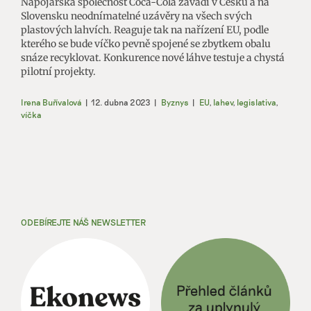
Nápojářská společnost Coca-Cola zavádí v Česku a na
Slovensku neodnímatelné uzávěry na všech svých
plastových lahvích. Reaguje tak na nařízení EU, podle
kterého se bude víčko pevně spojené se zbytkem obalu
snáze recyklovat. Konkurence nové láhve testuje a chystá
pilotní projekty.
Irena Buřívalová
|
12. dubna 2023
|
Byznys
|
EU
,
lahev
,
legislativa
,
víčka
ODEBÍREJTE NÁŠ NEWSLETTER