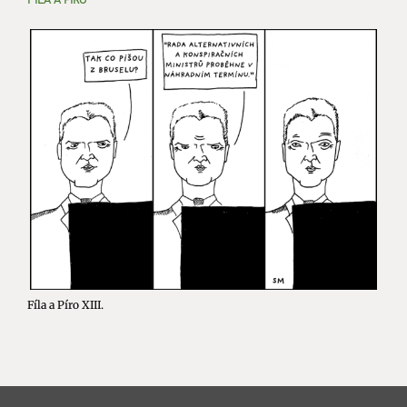
Fíla a Píro XIII.