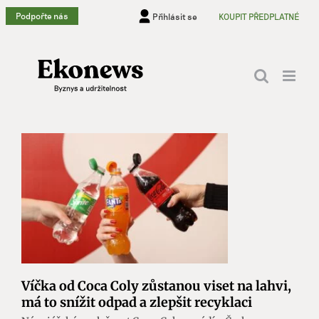
Přeskočit
Podpořte nás
Přihlásit se
KOUPIT PŘEDPLATNÉ
na
obsah
Víčka od Coca Coly zůstanou viset na lahvi,
má to snížit odpad a zlepšit recyklaci