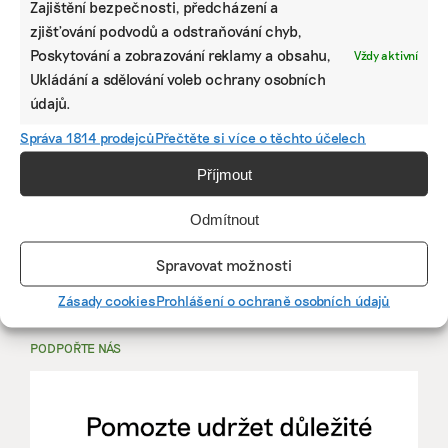
Zajištění bezpečnosti, předcházení a
zjišťování podvodů a odstraňování chyb,
PRÁCE, KTERÁ ZLEPŠÍ SVĚT
Poskytování a zobrazování reklamy a obsahu,
Vždy aktivní
Ukládání a sdělování voleb ochrany osobních
mutualus
údajů.
Stáž: právnička nebo právník v oblasti
Správa 1814 prodejců
Přečtěte si více o těchto účelech
udržitelnosti
Příjmout
mutualus
Odmítnout
právnička/právník
Spravovat možnosti
Více na
EkoJobs
>
Zásady cookies
Prohlášení o ochraně osobních údajů
PODPOŘTE NÁS