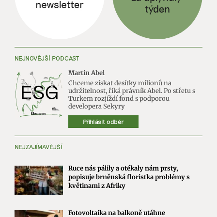
NEJNOVĚJŠÍ PODCAST
Martin Abel
Chceme získat desítky milionů na
udržitelnost, říká právník Abel. Po střetu s
Turkem rozjíždí fond s podporou
developera Sekyry
Přihlásit odběr
NEJZAJÍMAVĚJŠÍ
Ruce nás pálily a otékaly nám prsty,
popisuje brněnská floristka problémy s
květinami z Afriky
Fotovoltaika na balkoně utáhne