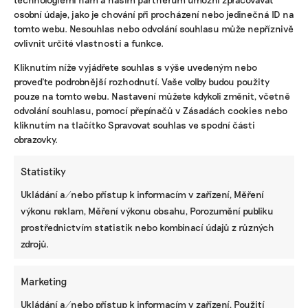
osobní údaje, jako je chování při procházení nebo jedinečná ID na
tomto webu. Nesouhlas nebo odvolání souhlasu může nepříznivě
ovlivnit určité vlastnosti a funkce.
KOMERČNÍ SDĚLENÍ
Kliknutím níže vyjádřete souhlas s výše uvedeným nebo
proveďte podrobnější rozhodnutí. Vaše volby budou použity
Udržitelnost, umění i komunitní sdílení.
Festival Týká se to také tebe v Uherském
pouze na tomto webu. Nastavení můžete kdykoli změnit, včetně
Hradišti startuje tento týden
odvolání souhlasu, pomocí přepínačů v Zásadách cookies nebo
kliknutím na tlačítko Spravovat souhlas ve spodní části
obrazovky.
BRANDNEWS
Statistiky
Ani trend, ani povinnost. Udržitelnost je
Ukládání a/nebo přístup k informacím v zařízení, Měření
způsob, jak řídit firmu do budoucna a zvyšovat
výkonu reklam, Měření výkonu obsahu, Porozumění publiku
její hodnotu, říká expertka
prostřednictvím statistik nebo kombinací údajů z různých
zdrojů.
ZJEDNODUŠTE SI ŽIVOT S ESG
Marketing
Ukládání a/nebo přístup k informacím v zařízení, Použití