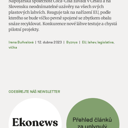
Nápojářská společnost Coca-Cola zavádí v Česku a na
Slovensku neodnímatelné uzávěry na všech svých
plastových lahvích. Reaguje tak na nařízení EU, podle
kterého se bude víčko pevně spojené se zbytkem obalu
snáze recyklovat. Konkurence nové láhve testuje a chystá
pilotní projekty.
Irena Buřívalová
|
12. dubna 2023
|
Byznys
|
EU
,
lahev
,
legislativa
,
víčka
ODEBÍREJTE NÁŠ NEWSLETTER