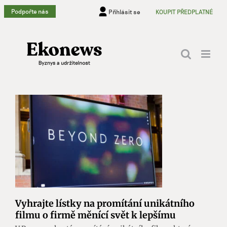
Přeskočit
Podpořte nás
Přihlásit se
KOUPIT PŘEDPLATNÉ
na
obsah
Vyhrajte lístky na promítání unikátního
filmu o firmě měnící svět k lepšímu