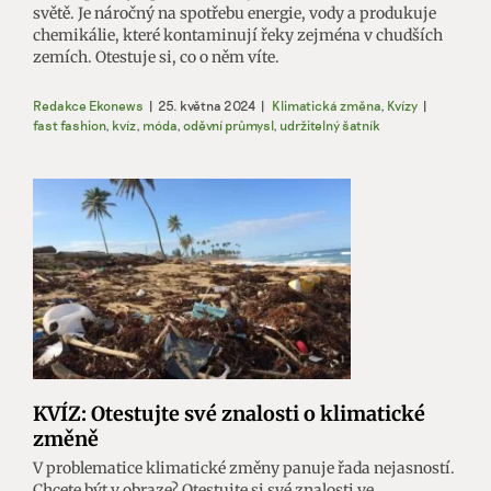
světě. Je náročný na spotřebu energie, vody a produkuje
chemikálie, které kontaminují řeky zejména v chudších
zemích. Otestuje si, co o něm víte.
Redakce Ekonews
|
25. května 2024
|
Klimatická změna
,
Kvízy
|
fast fashion
,
kvíz
,
móda
,
oděvní průmysl
,
udržitelný šatník
KVÍZ: Otestujte své znalosti o klimatické
změně
V problematice klimatické změny panuje řada nejasností.
Chcete být v obraze? Otestujte si své znalosti ve