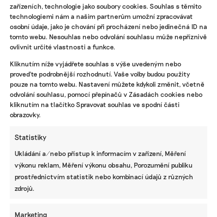
květinami z Afriky
zařízeních, technologie jako soubory cookies. Souhlas s těmito
technologiemi nám a našim partnerům umožní zpracovávat
osobní údaje, jako je chování při procházení nebo jedinečná ID na
Fotovoltaika na balkoně utáhne
tomto webu. Nesouhlas nebo odvolání souhlasu může nepříznivě
domácnost, zatímco jste v práci. Lidé je
však často provozují načerno
ovlivnit určité vlastnosti a funkce.
Kliknutím níže vyjádřete souhlas s výše uvedeným nebo
Kvůli Turkovi a Motoristům může Česko
proveďte podrobnější rozhodnutí. Vaše volby budou použity
přijít o desítky miliard. Ve hře jsou
pouze na tomto webu. Nastavení můžete kdykoli změnit, včetně
akcelerační zóny i povolenky
odvolání souhlasu, pomocí přepínačů v Zásadách cookies nebo
kliknutím na tlačítko Spravovat souhlas ve spodní části
obrazovky.
STÁHNĚTE SI NAŠE E-BOOKY
Statistiky
Ukládání a/nebo přístup k informacím v zařízení, Měření
výkonu reklam, Měření výkonu obsahu, Porozumění publiku
prostřednictvím statistik nebo kombinací údajů z různých
zdrojů.
Marketing