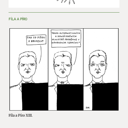
FÍLA A PÍRO
Fíla a Píro XIII.