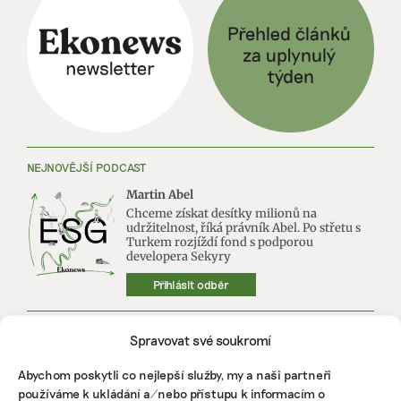
NEJNOVĚJŠÍ PODCAST
Martin Abel
Chceme získat desítky milionů na
udržitelnost, říká právník Abel. Po střetu s
Turkem rozjíždí fond s podporou
developera Sekyry
Přihlásit odběr
NEJZAJÍMAVĚJŠÍ
Spravovat své soukromí
Ruce nás pálily a otékaly nám prsty,
Abychom poskytli co nejlepší služby, my a naši partneři
popisuje brněnská floristka problémy s
používáme k ukládání a/nebo přístupu k informacím o