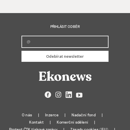
PŘIHLÁSIT ODBĚR
Odebírat newsletter
Facebook
Instagram
LinkedIn
YouTube
O nás
Inzerce
Nadační fond
Kontakt
Komerční sdělení
Protext ČTK tiskové zprávy
Zásady cookies (EU)