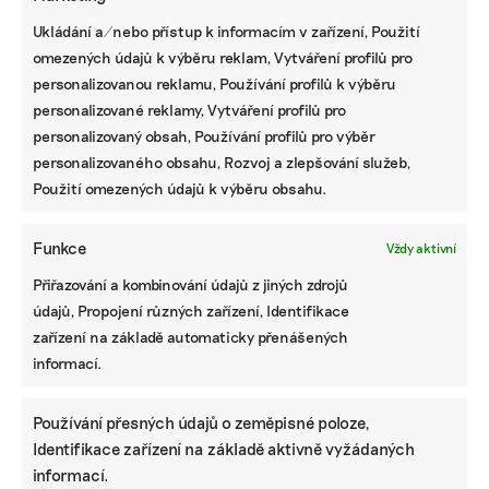
Ukládání a/nebo přístup k informacím v zařízení, Použití
omezených údajů k výběru reklam, Vytváření profilů pro
personalizovanou reklamu, Používání profilů k výběru
personalizované reklamy, Vytváření profilů pro
personalizovaný obsah, Používání profilů pro výběr
personalizovaného obsahu, Rozvoj a zlepšování služeb,
KOMERČNÍ SDĚLENÍ
Použití omezených údajů k výběru obsahu.
Udržitelnost, umění i komunitní sdílení.
Festival Týká se to také tebe v Uherském
Hradišti startuje tento týden
Funkce
Vždy aktivní
Přiřazování a kombinování údajů z jiných zdrojů
údajů, Propojení různých zařízení, Identifikace
BRANDNEWS
zařízení na základě automaticky přenášených
informací.
Ani trend, ani povinnost. Udržitelnost je
způsob, jak řídit firmu do budoucna a zvyšovat
její hodnotu, říká expertka
Používání přesných údajů o zeměpisné poloze,
Identifikace zařízení na základě aktivně vyžádaných
informací.