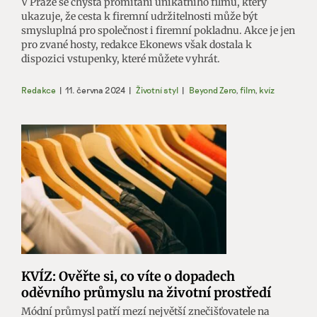
V Praze se chystá promítání unikátního filmu, který
ukazuje, že cesta k firemní udržitelnosti může být
smysluplná pro společnost i firemní pokladnu. Akce je jen
pro zvané hosty, redakce Ekonews však dostala k
dispozici vstupenky, které můžete vyhrát.
Redakce
|
11. června 2024
|
Životní styl
|
Beyond Zero
,
film
,
kvíz
KVÍZ: Ověřte si, co víte o dopadech
oděvního průmyslu na životní prostředí
Módní průmysl patří mezí největší znečišťovatele na