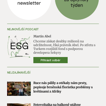
NEJNOVĚJŠÍ PODCAST
Martin Abel
Chceme získat desítky milionů na
udržitelnost, říká právník Abel. Po střetu s
Turkem rozjíždí fond s podporou
developera Sekyry
Přihlásit odběr
NEJZAJÍMAVĚJŠÍ
Ruce nás pálily a otékaly nám prsty,
popisuje brněnská floristka problémy s
květinami z Afriky
Fotovoltaika na balkoně utáhne