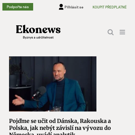
Přeskočit
Podpořte nás
Přihlásit se
KOUPIT PŘEDPLATNÉ
na
obsah
Pojďme se učit od Dánska, Rakouska a
Polska, jak nebýt závislí na vývozu do
Německa, uvádí analytik