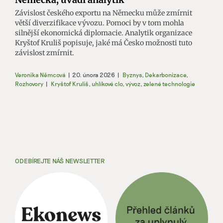
Závislost českého exportu na Německu může zmírnit
větší diverzifikace vývozu. Pomoci by v tom mohla
silnější ekonomická diplomacie. Analytik organizace
Kryštof Kruliš popisuje, jaké má Česko možnosti tuto
závislost zmírnit.
Veronika Němcová
|
20. února 2026
|
Byznys
,
Dekarbonizace
,
Rozhovory
|
Kryštof Kruliš
,
uhlíkové clo
,
vývoz
,
zelené technologie
ODEBÍREJTE NÁŠ NEWSLETTER