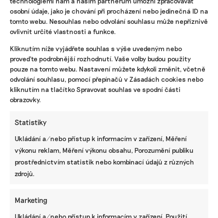
technologiemi nám a našim partnerům umožní zpracovávat
osobní údaje, jako je chování při procházení nebo jedinečná ID na
tomto webu. Nesouhlas nebo odvolání souhlasu může nepříznivě
ovlivnit určité vlastnosti a funkce.
KOMERČNÍ SDĚLENÍ
Kliknutím níže vyjádřete souhlas s výše uvedeným nebo
proveďte podrobnější rozhodnutí. Vaše volby budou použity
Udržitelnost, umění i komunitní sdílení.
pouze na tomto webu. Nastavení můžete kdykoli změnit, včetně
Festival Týká se to také tebe v Uherském
Hradišti startuje tento týden
odvolání souhlasu, pomocí přepínačů v Zásadách cookies nebo
kliknutím na tlačítko Spravovat souhlas ve spodní části
obrazovky.
BRANDNEWS
Statistiky
Ani trend, ani povinnost. Udržitelnost je
Ukládání a/nebo přístup k informacím v zařízení, Měření
způsob, jak řídit firmu do budoucna a zvyšovat
výkonu reklam, Měření výkonu obsahu, Porozumění publiku
její hodnotu, říká expertka
prostřednictvím statistik nebo kombinací údajů z různých
zdrojů.
ZJEDNODUŠTE SI ŽIVOT S ESG
Marketing
Ukládání a/nebo přístup k informacím v zařízení, Použití