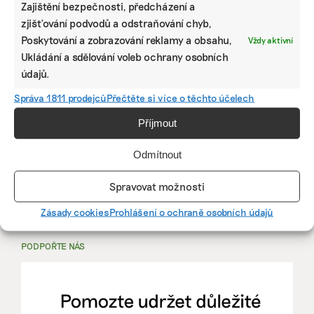
Zajištění bezpečnosti, předcházení a
zjišťování podvodů a odstraňování chyb,
PRÁCE, KTERÁ ZLEPŠÍ SVĚT
Poskytování a zobrazování reklamy a obsahu,
Vždy aktivní
Ukládání a sdělování voleb ochrany osobních
údajů.
mutualus
Stáž: právnička nebo právník v oblasti
Správa 1811 prodejců
Přečtěte si více o těchto účelech
udržitelnosti
Příjmout
mutualus
Odmítnout
právnička/právník
Spravovat možnosti
Více na
EkoJobs
>
Zásady cookies
Prohlášení o ochraně osobních údajů
PODPOŘTE NÁS