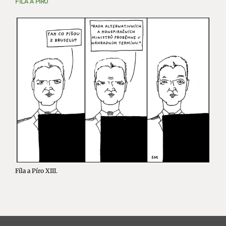
FÍLA A PÍRO
Fíla a Píro XIII.