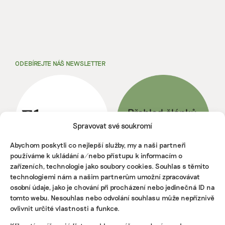
ODEBÍREJTE NÁŠ NEWSLETTER
Spravovat své soukromí
Abychom poskytli co nejlepší služby, my a naši partneři
používáme k ukládání a/nebo přístupu k informacím o
zařízeních, technologie jako soubory cookies. Souhlas s těmito
technologiemi nám a našim partnerům umožní zpracovávat
osobní údaje, jako je chování při procházení nebo jedinečná ID na
NEJNOVĚJŠÍ PODCAST
tomto webu. Nesouhlas nebo odvolání souhlasu může nepříznivě
Martin Abel
ovlivnit určité vlastnosti a funkce.
Chceme získat desítky milionů na
udržitelnost, říká právník Abel. Po střetu s