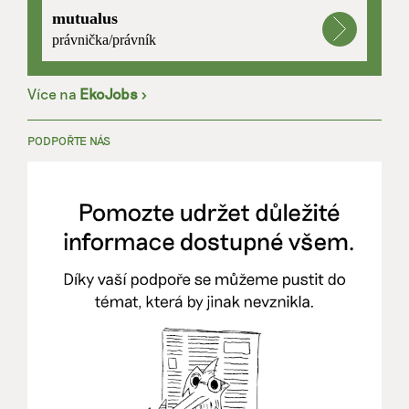
mutualus
právnička/právník
Více na
EkoJobs
>
PODPOŘTE NÁS