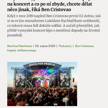
na koncert a co po ní zbyde, chcete dělat
něco jinak, říká Ben Cristovao
Když v roce 2019 naplnil Ben Cristovao první O2 Arénu, tak
si se svým manažerem Lukášem Rychtaříkem uvědomili,
co taková masa lidí dokáže udělat. A začali přemýšlet, jak
příště vymyslet koncert lépe s menšími dopady na životní
prostředí.
Martina Patočková
|
05. srpna 2024
|
Podcasty
|
Ben Cristovao
,
kapely
,
uhlíková stopa