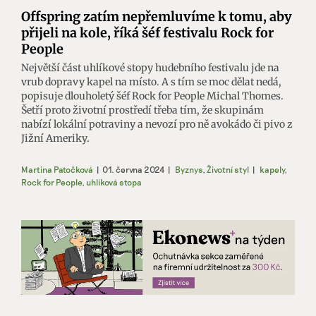
Offspring zatím nepřemluvíme k tomu, aby
přijeli na kole, říká šéf festivalu Rock for
People
Největší část uhlíkové stopy hudebního festivalu jde na
vrub dopravy kapel na místo. A s tím se moc dělat nedá,
popisuje dlouholetý šéf Rock for People Michal Thomes.
Šetří proto životní prostředí třeba tím, že skupinám
nabízí lokální potraviny a nevozí pro ně avokádo či pivo z
Jižní Ameriky.
Martina Patočková
|
01. června 2024
|
Byznys
,
Životní styl
|
kapely
,
Rock for People
,
uhlíková stopa