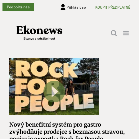
Přeskočit
Podpořte nás
Přihlásit se
KOUPIT PŘEDPLATNÉ
na
obsah
Nový benefitní systém pro gastro
zvýhodňuje prodejce s bezmasou stravou,
popisuje expertka Rock for People