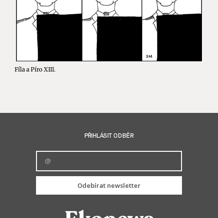
Fíla a Píro XIII.
PŘIHLÁSIT ODBĚR
Odebírat newsletter