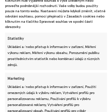
Kliknutím níže vyjádřete souhlas s výše uvedeným nebo
Turkem rozjíždí fond s podporou
proveďte podrobnější rozhodnutí. Vaše volby budou použity
developera Sekyry
pouze na tomto webu. Nastavení můžete kdykoli změnit, včetně
Přihlásit odběr
odvolání souhlasu, pomocí přepínačů v Zásadách cookies nebo
kliknutím na tlačítko Spravovat souhlas ve spodní části
obrazovky.
NEJZAJÍMAVĚJŠÍ
Statistiky
Ruce nás pálily a otékaly nám prsty,
popisuje brněnská floristka problémy s
Ukládání a/nebo přístup k informacím v zařízení, Měření
květinami z Afriky
výkonu reklam, Měření výkonu obsahu, Porozumění publiku
prostřednictvím statistik nebo kombinací údajů z různých
Fotovoltaika na balkoně utáhne
zdrojů.
domácnost, zatímco jste v práci. Lidé je
však často provozují načerno
Marketing
Kvůli Turkovi a Motoristům může Česko
Ukládání a/nebo přístup k informacím v zařízení, Použití
přijít o desítky miliard. Ve hře jsou
omezených údajů k výběru reklam, Vytváření profilů pro
akcelerační zóny i povolenky
personalizovanou reklamu, Používání profilů k výběru
personalizované reklamy, Vytváření profilů pro
personalizovaný obsah, Používání profilů pro výběr
STÁHNĚTE SI NAŠE E-BOOKY