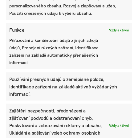
personalizovaného obsahu, Rozvoj a zlepšování služeb,
Použití omezených údajů k výběru obsahu.
Funkce
Vždy aktivní
Přiřazování a kombinování údajů z jiných zdrojů
údajů, Propojení různých zařízení, Identifikace
zařízení na základě automaticky přenášených
informací.
Používání přesných údajů o zeměpisné poloze,
Identifikace zařízení na základě aktivně vyžádaných
informací.
KOMERČNÍ SDĚLENÍ
Zajištění bezpečnosti, předcházení a
Udržitelnost, umění i komunitní sdílení.
zjišťování podvodů a odstraňování chyb,
Festival Týká se to také tebe v Uherském
Poskytování a zobrazování reklamy a obsahu,
Vždy aktivní
Hradišti startuje tento týden
Ukládání a sdělování voleb ochrany osobních