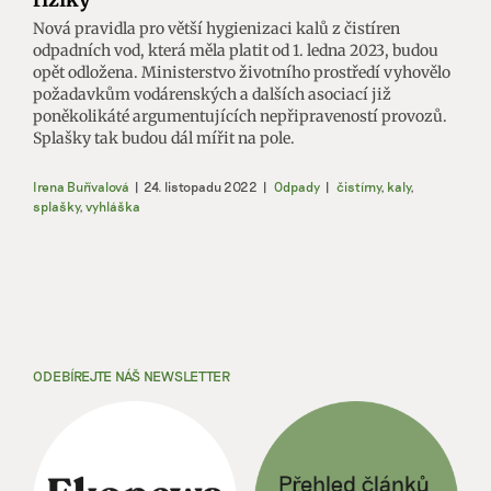
Nová pravidla pro větší hygienizaci kalů z čistíren
odpadních vod, která měla platit od 1. ledna 2023, budou
opět odložena. Ministerstvo životního prostředí vyhovělo
požadavkům vodárenských a dalších asociací již
poněkolikáté argumentujících nepřipraveností provozů.
Splašky tak budou dál mířit na pole.
Irena Buřívalová
|
24. listopadu 2022
|
Odpady
|
čistírny
,
kaly
,
splašky
,
vyhláška
ODEBÍREJTE NÁŠ NEWSLETTER