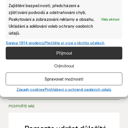
Zajištění bezpečnosti, předcházení a
zjišťování podvodů a odstraňování chyb,
PRÁCE, KTERÁ ZLEPŠÍ SVĚT
Poskytování a zobrazování reklamy a obsahu,
Vždy aktivní
Ukládání a sdělování voleb ochrany osobních
údajů.
mutualus
Správa 1814 prodejců
Přečtěte si více o těchto účelech
Stáž: právnička nebo právník v oblasti
udržitelnosti
Příjmout
Odmítnout
mutualus
právnička/právník
Spravovat možnosti
Zásady cookies
Prohlášení o ochraně osobních údajů
Více na
EkoJobs
>
PODPOŘTE NÁS