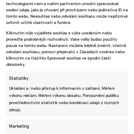
technologiemi nám a našim partnerům umožní zpracovávat
osobní údaje, jako je chování při procházení nebo jedinečná ID na
tomto webu. Nesouhlas nebo odvolání souhlasu může nepříznivě
ovlivnit určité vlastnosti a funkce.
KOMERČNÍ SDĚLENÍ
Kliknutím níže vyjádřete souhlas s výše uvedeným nebo
proveďte podrobnější rozhodnutí. Vaše volby budou použity
Udržitelnost, umění i komunitní sdílení.
pouze na tomto webu. Nastavení můžete kdykoli změnit, včetně
Festival Týká se to také tebe v Uherském
odvolání souhlasu, pomocí přepínačů v Zásadách cookies nebo
Hradišti startuje tento týden
kliknutím na tlačítko Spravovat souhlas ve spodní části
obrazovky.
Statistiky
BRANDNEWS
Ukládání a/nebo přístup k informacím v zařízení, Měření
Ani trend, ani povinnost. Udržitelnost je
výkonu reklam, Měření výkonu obsahu, Porozumění publiku
způsob, jak řídit firmu do budoucna a zvyšovat
její hodnotu, říká expertka
prostřednictvím statistik nebo kombinací údajů z různých
zdrojů.
Marketing
ZJEDNODUŠTE SI ŽIVOT S ESG