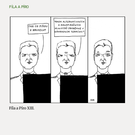
FÍLA A PÍRO
Fíla a Píro XIII.