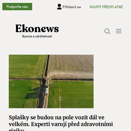
Přeskočit
Podpořte nás
Přihlásit se
KOUPIT PŘEDPLATNÉ
na
obsah
Splašky se budou na pole vozit dál ve
velkém. Experti varují před zdravotními
riziky