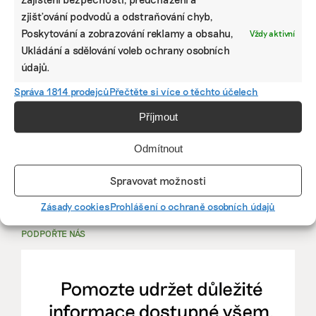
zjišťování podvodů a odstraňování chyb,
PRÁCE, KTERÁ ZLEPŠÍ SVĚT
Poskytování a zobrazování reklamy a obsahu,
Vždy aktivní
Ukládání a sdělování voleb ochrany osobních
mutualus
údajů.
Stáž: právnička nebo právník v oblasti
Správa 1814 prodejců
Přečtěte si více o těchto účelech
udržitelnosti
Příjmout
mutualus
Odmítnout
právnička/právník
Spravovat možnosti
Více na
EkoJobs
>
Zásady cookies
Prohlášení o ochraně osobních údajů
PODPOŘTE NÁS