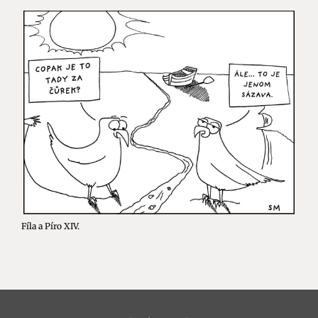
Fíla a Píro XIV.