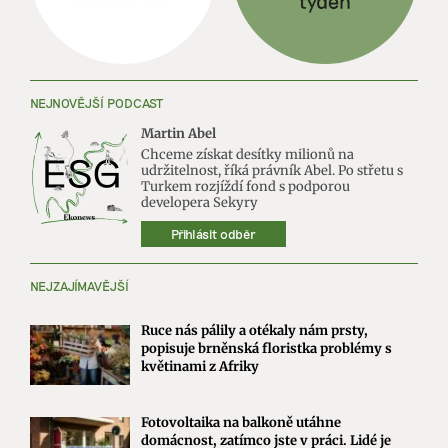
NEJNOVĚJŠÍ PODCAST
Martin Abel
Chceme získat desítky milionů na
udržitelnost, říká právník Abel. Po střetu s
Turkem rozjíždí fond s podporou
developera Sekyry
Přihlásit odběr
NEJZAJÍMAVĚJŠÍ
Ruce nás pálily a otékaly nám prsty,
popisuje brněnská floristka problémy s
květinami z Afriky
Fotovoltaika na balkoně utáhne
domácnost, zatímco jste v práci. Lidé je