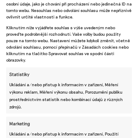
osobní údaje, jako je chování při procházení nebo jedinečná ID na
tomto webu. Nesouhlas nebo odvolání souhlasu může nepříznivě
ovlivnit určité vlastnosti a funkce.
KOMERČNÍ SDĚLENÍ
Kliknutím níže vyjádřete souhlas s výše uvedeným nebo
Udržitelnost, umění i komunitní sdílení.
proveďte podrobnější rozhodnutí. Vaše volby budou použity
Festival Týká se to také tebe v Uherském
pouze na tomto webu. Nastavení můžete kdykoli změnit, včetně
Hradišti startuje tento týden
odvolání souhlasu, pomocí přepínačů v Zásadách cookies nebo
kliknutím na tlačítko Spravovat souhlas ve spodní části
obrazovky.
BRANDNEWS
Statistiky
Vedro prověřuje mobily i sítě. Jak ochránit
Ukládání a/nebo přístup k informacím v zařízení, Měření
telefon a co dělají operátoři, abychom se
dovolali i v extrémním počasí
výkonu reklam, Měření výkonu obsahu, Porozumění publiku
prostřednictvím statistik nebo kombinací údajů z různých
zdrojů.
ZJEDNODUŠTE SI ŽIVOT S ESG
Marketing
Ukládání a/nebo přístup k informacím v zařízení, Použití