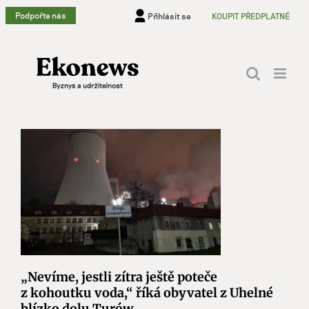
Přeskočit
Podpořte nás
Přihlásit se
KOUPIT PŘEDPLATNÉ
na
obsah
„Nevíme, jestli zítra ještě poteče
z kohoutku voda,“ říká obyvatel z Uhelné
blízko dolu Turów