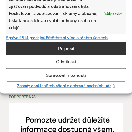
zjišťování podvodů a odstraňování chyb,
PRÁCE, KTERÁ ZLEPŠÍ SVĚT
Poskytování a zobrazování reklamy a obsahu,
Vždy aktivní
Ukládání a sdělování voleb ochrany osobních
mutualus
údajů.
Stáž: právnička nebo právník v oblasti
Správa 1814 prodejců
Přečtěte si více o těchto účelech
udržitelnosti
Příjmout
mutualus
Odmítnout
právnička/právník
Spravovat možnosti
Více na
EkoJobs
>
Zásady cookies
Prohlášení o ochraně osobních údajů
PODPOŘTE NÁS