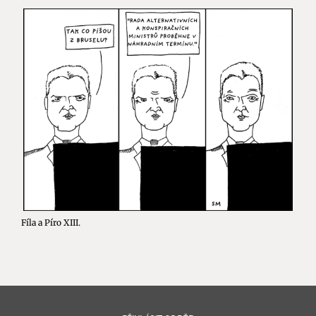
Fíla a Píro XIII.