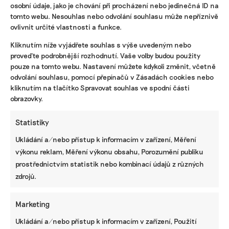
osobní údaje, jako je chování při procházení nebo jedinečná ID na
tomto webu. Nesouhlas nebo odvolání souhlasu může nepříznivě
ovlivnit určité vlastnosti a funkce.
KOMERČNÍ SDĚLENÍ
Kliknutím níže vyjádřete souhlas s výše uvedeným nebo
Udržitelnost, umění i komunitní sdílení.
proveďte podrobnější rozhodnutí. Vaše volby budou použity
Festival Týká se to také tebe v Uherském
pouze na tomto webu. Nastavení můžete kdykoli změnit, včetně
Hradišti startuje tento týden
odvolání souhlasu, pomocí přepínačů v Zásadách cookies nebo
kliknutím na tlačítko Spravovat souhlas ve spodní části
obrazovky.
BRANDNEWS
Statistiky
Ani trend, ani povinnost. Udržitelnost je
Ukládání a/nebo přístup k informacím v zařízení, Měření
způsob, jak řídit firmu do budoucna a zvyšovat
její hodnotu, říká expertka
výkonu reklam, Měření výkonu obsahu, Porozumění publiku
prostřednictvím statistik nebo kombinací údajů z různých
zdrojů.
ZJEDNODUŠTE SI ŽIVOT S ESG
Marketing
Ukládání a/nebo přístup k informacím v zařízení, Použití