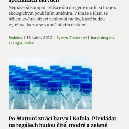
Nejnovější kampaň řetězce dm drogerie markt si hraje s
ekologickým pouličním uměním. V Praze a Plzni se
během května objeví venkovní malby, které budou
využívat barvy se samočisticím efektem.
Redakce
|
14. května 2022
|
Byznys
,
Životní styl
|
barvy
,
drogerie
,
ekologie
,
umění
Po Mattoni ztrácí barvy i Kofola. Převládat
na regálech budou čiré, modré a zelené