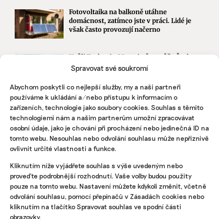
Fotovoltaika na balkoně utáhne
domácnost, zatímco jste v práci. Lidé je
však často provozují načerno
Kvůli Turkovi a Motoristům může Česko
přijít o desítky miliard. Ve hře jsou
Spravovat své soukromí
akcelerační zóny i povolenky
Abychom poskytli co nejlepší služby, my a naši partneři
používáme k ukládání a/nebo přístupu k informacím o
zařízeních, technologie jako soubory cookies. Souhlas s těmito
STÁHNĚTE SI NAŠE E-BOOKY
technologiemi nám a našim partnerům umožní zpracovávat
osobní údaje, jako je chování při procházení nebo jedinečná ID na
tomto webu. Nesouhlas nebo odvolání souhlasu může nepříznivě
ovlivnit určité vlastnosti a funkce.
Kliknutím níže vyjádřete souhlas s výše uvedeným nebo
proveďte podrobnější rozhodnutí. Vaše volby budou použity
pouze na tomto webu. Nastavení můžete kdykoli změnit, včetně
odvolání souhlasu, pomocí přepínačů v Zásadách cookies nebo
kliknutím na tlačítko Spravovat souhlas ve spodní části
obrazovky.