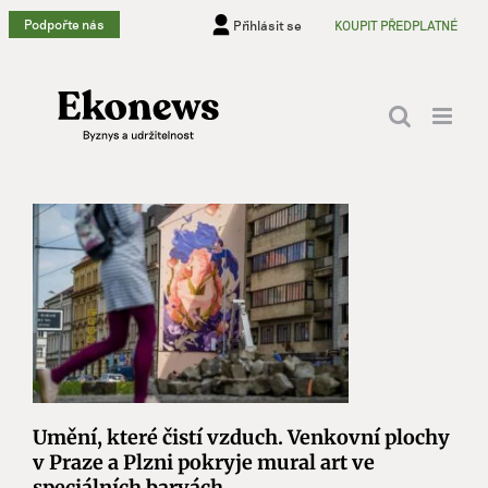
Přeskočit
Podpořte nás
Přihlásit se
KOUPIT PŘEDPLATNÉ
na
obsah
Umění, které čistí vzduch. Venkovní plochy
v Praze a Plzni pokryje mural art ve
speciálních barvách