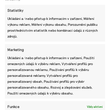
Statistiky
Ukládání a/nebo přístup k informacím v zařízení, Měření
výkonu reklam, Měření výkonu obsahu, Porozumění publiku
KOMERČNÍ SDĚLENÍ
prostřednictvím statistik nebo kombinací údajů z různých
zdrojů.
Udržitelnost, umění i komunitní sdílení.
Festival Týká se to také tebe v Uherském
Hradišti startuje tento týden
Marketing
Ukládání a/nebo přístup k informacím v zařízení, Použití
omezených údajů k výběru reklam, Vytváření profilů pro
BRANDNEWS
personalizovanou reklamu, Používání profilů k výběru
personalizované reklamy, Vytváření profilů pro
Nejdřív najde vadný panel. Pak pomůže s ESG
reportem aneb Jak umělá inteligence pomáhá
personalizovaný obsah, Používání profilů pro výběr
ČEZ
personalizovaného obsahu, Rozvoj a zlepšování služeb,
Použití omezených údajů k výběru obsahu.
ZJEDNODUŠTE SI ŽIVOT S ESG
Funkce
Vždy aktivní