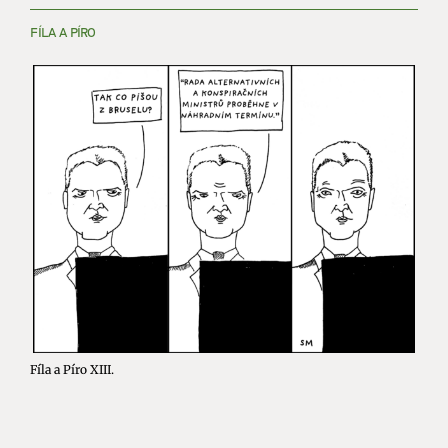
FÍLA A PÍRO
Fíla a Píro XIII.