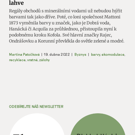
lahve
Regály obchodů s minerálními vodami už nebudou hýřit
barvami tak jako dříve. Poté, co loni společnost Mattoni
1873 vyměnila barvy u značek, jako je Dobrá voda,
Hanácká či Acquila za průhlednou, přistoupila nyní k
podobnému kroku Kofola. Své hlavní značky Rajec,
Ondrášovku a Korunní převlékla do světle zelené a modré.
Martina Patočková
|
19. dubna 2022
|
Byznys
|
barvy
,
ekomodulace
,
recyklace
,
vratné
,
zálohy
ODEBÍREJTE NÁŠ NEWSLETTER