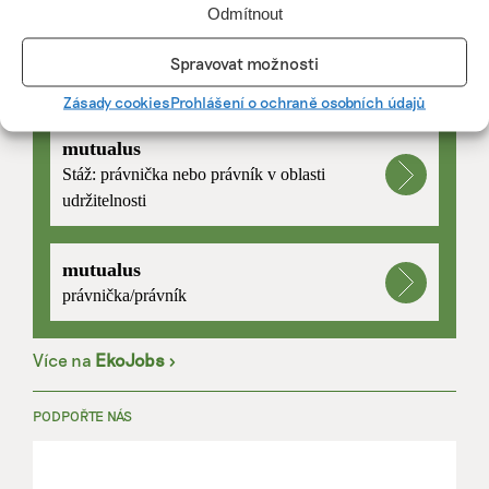
Odmítnout
Spravovat možnosti
PRÁCE, KTERÁ ZLEPŠÍ SVĚT
Zásady cookies
Prohlášení o ochraně osobních údajů
mutualus
Stáž: právnička nebo právník v oblasti
udržitelnosti
mutualus
právnička/právník
Více na
EkoJobs
>
PODPOŘTE NÁS