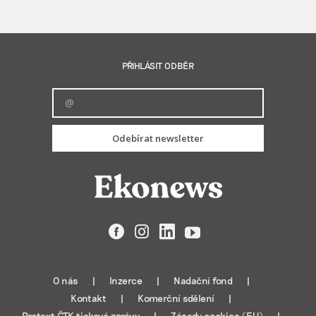
PŘIHLÁSIT ODBĚR
Odebírat newsletter
Facebook
Instagram
LinkedIn
YouTube
O nás
Inzerce
Nadační fond
Kontakt
Komerční sdělení
Protext ČTK tiskové zprávy
Zásady cookies (EU)