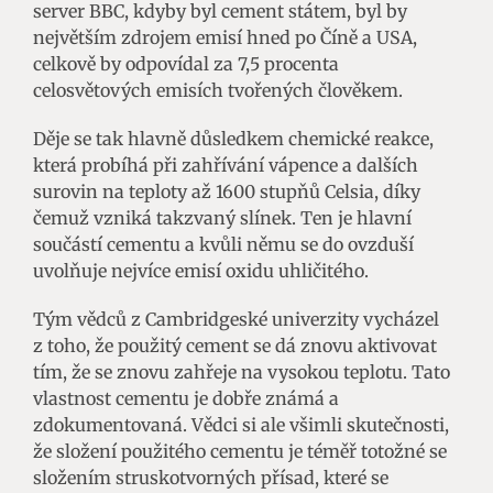
server BBC, kdyby byl cement státem, byl by
největším zdrojem emisí hned po Číně a USA,
celkově by odpovídal za 7,5 procenta
celosvětových emisích tvořených člověkem.
Děje se tak hlavně důsledkem chemické reakce,
která probíhá při zahřívání vápence a dalších
surovin na teploty až 1600 stupňů Celsia, díky
čemuž vzniká takzvaný slínek. Ten je hlavní
součástí cementu a kvůli němu se do ovzduší
uvolňuje nejvíce emisí oxidu uhličitého.
Tým vědců z Cambridgeské univerzity vycházel
z toho, že použitý cement se dá znovu aktivovat
tím, že se znovu zahřeje na vysokou teplotu. Tato
vlastnost cementu je dobře známá a
zdokumentovaná. Vědci si ale všimli skutečnosti,
že složení použitého cementu je téměř totožné se
složením struskotvorných přísad, které se