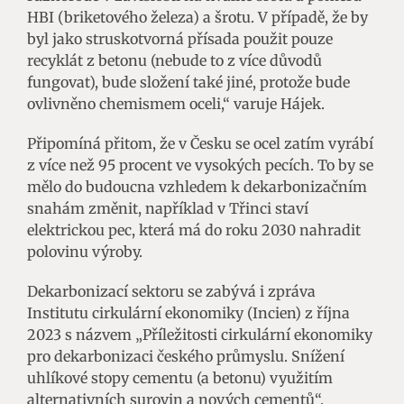
HBI (briketového železa) a šrotu. V případě, že by
byl jako struskotvorná přísada použit pouze
recyklát z betonu (nebude to z více důvodů
fungovat), bude složení také jiné, protože bude
ovlivněno chemismem oceli,“ varuje Hájek.
Připomíná přitom, že v Česku se ocel zatím vyrábí
z více než 95 procent ve vysokých pecích. To by se
mělo do budoucna vzhledem k dekarbonizačním
snahám změnit, například v Třinci staví
elektrickou pec, která má do roku 2030 nahradit
polovinu výroby.
Dekarbonizací sektoru se zabývá i zpráva
Institutu cirkulární ekonomiky (Incien) z října
2023 s názvem „Příležitosti cirkulární ekonomiky
pro dekarbonizaci českého průmyslu. Snížení
uhlíkové stopy cementu (a betonu) využitím
alternativních surovin a nových cementů“.