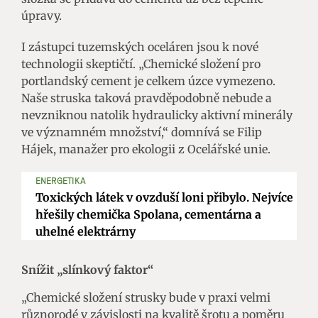
úpravy.
I zástupci tuzemských oceláren jsou k nové
technologii skeptičtí. „Chemické složení pro
portlandský cement je celkem úzce vymezeno.
Naše struska taková pravděpodobně nebude a
nevzniknou natolik hydraulicky aktivní minerály
ve významném množství,“ domnívá se Filip
Hájek, manažer pro ekologii z Ocelářské unie.
ENERGETIKA
Toxických látek v ovzduší loni přibylo. Nejvíce
hřešily chemička Spolana, cementárna a
uhelné elektrárny
Snížit „slínkový faktor“
„Chemické složení strusky bude v praxi velmi
různorodé v závislosti na kvalitě šrotu a poměru