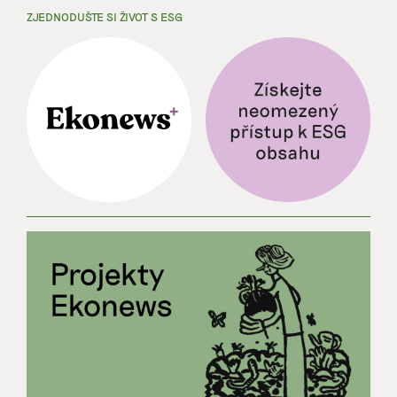
ZJEDNODUŠTE SI ŽIVOT S ESG