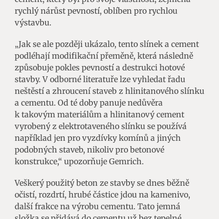
rychlý nárůst pevností, oblíben pro rychlou
výstavbu.
„Jak se ale později ukázalo, tento slínek a cement
podléhají modifikační přeměně, která následně
způsobuje pokles pevností a destrukci hotové
stavby. V odborné literatuře lze vyhledat řadu
neštěstí a zhroucení staveb z hlinitanového slínku
a cementu. Od té doby panuje nedůvěra
k takovým materiálům a hlinitanový cement
vyrobený z elektrotaveného slínku se používá
například jen pro vyzdívky komínů a jiných
podobných staveb, nikoliv pro betonové
konstrukce,“ upozorňuje Gemrich.
Veškerý použitý beton ze stavby se dnes běžně
očistí, rozdrtí, hrubé částice jdou na kamenivo,
další frakce na výrobu cementu. Tato jemná
složka se přidává do cementu už bez tepelné