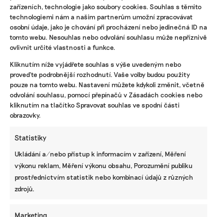
zařízeních, technologie jako soubory cookies. Souhlas s těmito
se ve zprávě. Zároveň by se obecně mělo usilovat o
technologiemi nám a našim partnerům umožní zpracovávat
snížení obsahu cementu v betonu, radí Incien.
osobní údaje, jako je chování při procházení nebo jedinečná ID na
tomto webu. Nesouhlas nebo odvolání souhlasu může nepříznivě
ovlivnit určité vlastnosti a funkce.
Kliknutím níže vyjádřete souhlas s výše uvedeným nebo
proveďte podrobnější rozhodnutí. Vaše volby budou použity
pouze na tomto webu. Nastavení můžete kdykoli změnit, včetně
odvolání souhlasu, pomocí přepínačů v Zásadách cookies nebo
IRENA BUŘÍVALOVÁ
kliknutím na tlačítko Spravovat souhlas ve spodní části
Irena prošla MF Dnes nebo ekonomickými týdeníky Euro a
obrazovky.
Czech Business Weekly. Nejradši píše o věčných chemikáliích
v oblečení, ekologickém zemědělství, odpadech, rychlé módě
a bioplastech.
Statistiky
Ukládání a/nebo přístup k informacím v zařízení, Měření
Reklama
výkonu reklam, Měření výkonu obsahu, Porozumění publiku
prostřednictvím statistik nebo kombinací údajů z různých
zdrojů.
Marketing