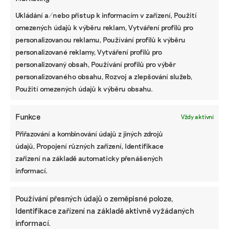
Ukládání a/nebo přístup k informacím v zařízení, Použití
omezených údajů k výběru reklam, Vytváření profilů pro
personalizovanou reklamu, Používání profilů k výběru
personalizované reklamy, Vytváření profilů pro
personalizovaný obsah, Používání profilů pro výběr
personalizovaného obsahu, Rozvoj a zlepšování služeb,
Pomozte udržet důležité
Použití omezených údajů k výběru obsahu.
informace dostupné všem.
Funkce
Vždy aktivní
Díky vaší podpoře se můžeme pustit do témat,
Přiřazování a kombinování údajů z jiných zdrojů
která by jinak nevznikla.
údajů, Propojení různých zařízení, Identifikace
zařízení na základě automaticky přenášených
Přispějte na vznik obsahu.
informací.
Používání přesných údajů o zeměpisné poloze,
Identifikace zařízení na základě aktivně vyžádaných
informací.