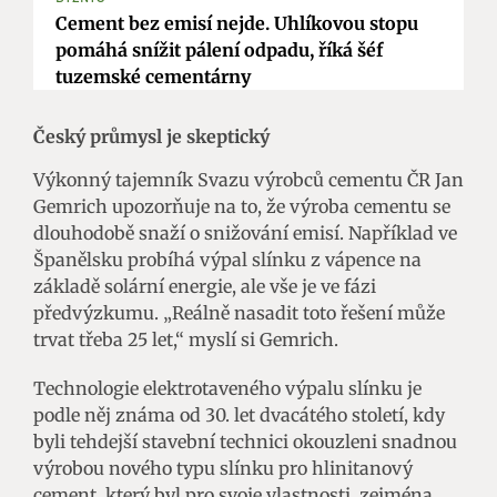
Cement bez emisí nejde. Uhlíkovou stopu
pomáhá snížit pálení odpadu, říká šéf
tuzemské cementárny
Český průmysl je skeptický
Výkonný tajemník Svazu výrobců cementu ČR Jan
Gemrich upozorňuje na to, že výroba cementu se
dlouhodobě snaží o snižování emisí. Například ve
Španělsku probíhá výpal slínku z vápence na
základě solární energie, ale vše je ve fázi
předvýzkumu. „Reálně nasadit toto řešení může
trvat třeba 25 let,“ myslí si Gemrich.
Technologie elektrotaveného výpalu slínku je
podle něj známa od 30. let dvacátého století, kdy
byli tehdejší stavební technici okouzleni snadnou
výrobou nového typu slínku pro hlinitanový
cement, který byl pro svoje vlastnosti, zejména