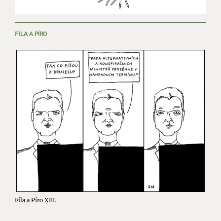
FÍLA A PÍRO
Fíla a Píro XIII.