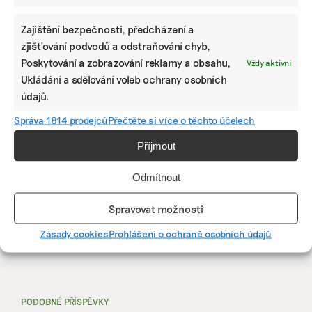
Zajištění bezpečnosti, předcházení a
zjišťování podvodů a odstraňování chyb,
Poskytování a zobrazování reklamy a obsahu,
Vždy aktivní
Ukládání a sdělování voleb ochrany osobních
údajů.
Správa 1814 prodejců
Přečtěte si více o těchto účelech
Příjmout
Odmítnout
Spravovat možnosti
SDÍLET
Zásady cookies
Prohlášení o ochraně osobních údajů
Facebook
X
LinkedIn
PODOBNÉ PŘÍSPĚVKY