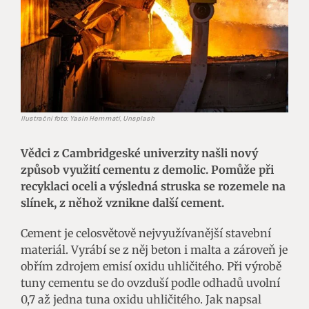
Ilustrační foto: Yasin Hemmati, Unsplash
Vědci z Cambridgeské univerzity našli nový
způsob využití cementu z demolic. Pomůže při
recyklaci oceli a výsledná struska se rozemele na
slínek, z něhož vznikne další cement.
Cement je celosvětově nejvyužívanější stavební
materiál. Vyrábí se z něj beton i malta a zároveň je
obřím zdrojem emisí oxidu uhličitého. Při výrobě
tuny cementu se do ovzduší podle odhadů uvolní
0,7 až jedna tuna oxidu uhličitého. Jak napsal