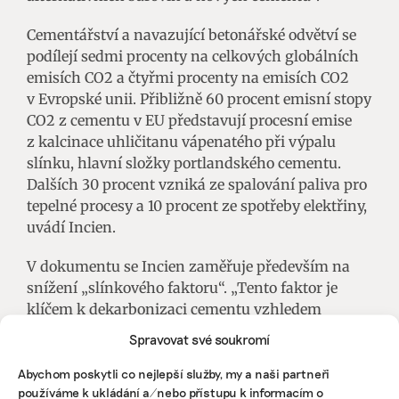
Cementářství a navazující betonářské odvětví se
podílejí sedmi procenty na celkových globálních
emisích CO2 a čtyřmi procenty na emisích CO2
v Evropské unii. Přibližně 60 procent emisní stopy
CO2 z cementu v EU představují procesní emise
z kalcinace uhličitanu vápenatého při výpalu
slínku, hlavní složky portlandského cementu.
Dalších 30 procent vzniká ze spalování paliva pro
tepelné procesy a 10 procent ze spotřeby elektřiny,
uvádí Incien.
V dokumentu se Incien zaměřuje především na
snížení „slínkového faktoru“. „Tento faktor je
klíčem k dekarbonizaci cementu vzhledem
k tomu, že výroba slínku se podílí 94 procenty na
Spravovat své soukromí
emisích CO2 z výroby cementu. A zatímco cement
tvoří v průměru 14 procent hmotnosti betonu,
Abychom poskytli co nejlepší služby, my a naši partneři
používáme k ukládání a/nebo přístupu k informacím o
představuje 95 procent jeho uhlíkové stopy,“ píše