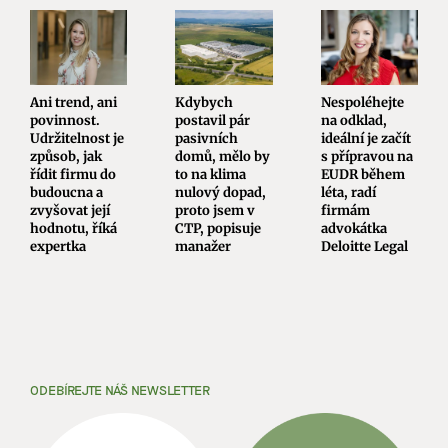
Ani trend, ani
Kdybych
Nespoléhejte
povinnost.
postavil pár
na odklad,
Udržitelnost je
pasivních
ideální je začít
způsob, jak
domů, mělo by
s přípravou na
řídit firmu do
to na klima
EUDR během
budoucna a
nulový dopad,
léta, radí
zvyšovat její
proto jsem v
firmám
hodnotu, říká
CTP, popisuje
advokátka
expertka
manažer
Deloitte Legal
ODEBÍREJTE NÁŠ NEWSLETTER