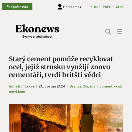
Přeskočit
Podpořte nás
Přihlásit se
KOUPIT PŘEDPLATNÉ
na
obsah
Starý cement pomůže recyklovat
ocel, jejíž strusku využijí znovu
cementáři, tvrdí britští vědci
Irena Buřívalová
|
20. června 2024
|
Byznys
,
Odpady
|
cement
,
ocel
,
recyklace
Zobrazit
větší
obrázek