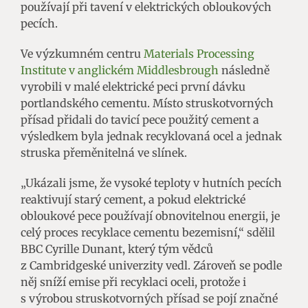
používají při tavení v elektrických obloukových
pecích.
Ve výzkumném centru
Materials Processing
Institute v anglickém Middlesbrough
následně
vyrobili v malé elektrické peci první dávku
portlandského cementu. Místo struskotvorných
přísad přidali do tavicí pece použitý cement a
výsledkem byla jednak recyklovaná ocel a jednak
struska přeměnitelná ve slínek.
„Ukázali jsme, že vysoké teploty v hutních pecích
reaktivují starý cement, a pokud elektrické
obloukové pece používají obnovitelnou energii, je
celý proces recyklace cementu bezemisní,“ sdělil
BBC Cyrille Dunant, který tým vědců
z Cambridgeské univerzity vedl. Zároveň se podle
něj sníží emise při recyklaci oceli, protože i
s výrobou struskotvorných přísad se pojí značné