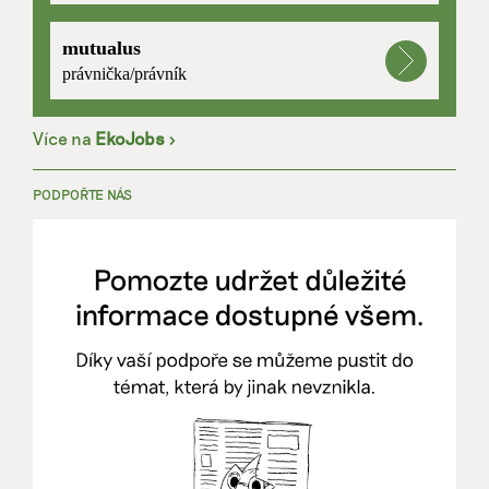
mutualus
právnička/právník
Více na
EkoJobs
>
PODPOŘTE NÁS