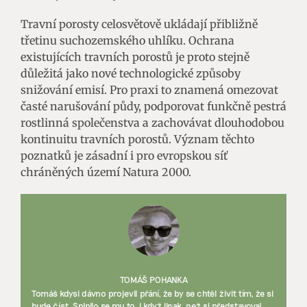
Travní porosty celosvětově ukládají přibližně
třetinu suchozemského uhlíku. Ochrana
existujících travních porostů je proto stejně
důležitá jako nové technologické způsoby
snižování emisí. Pro praxi to znamená omezovat
časté narušování půdy, podporovat funkčně pestrá
rostlinná společenstva a zachovávat dlouhodobou
kontinuitu travních porostů. Význam těchto
poznatků je zásadní i pro evropskou síť
chráněných území Natura 2000.
TOMÁŠ POHANKA
Tomáš kdysi dávno projevil přání, že by se chtěl živit tím, že si
bude číst. Splnilo se mu to, i když jinak, než si představoval.