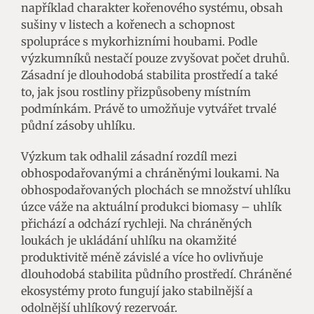
například charakter kořenového systému, obsah
sušiny v listech a kořenech a schopnost
spolupráce s mykorhizními houbami. Podle
výzkumníků nestačí pouze zvyšovat počet druhů.
Zásadní je dlouhodobá stabilita prostředí a také
to, jak jsou rostliny přizpůsobeny místním
podmínkám. Právě to umožňuje vytvářet trvalé
půdní zásoby uhlíku.
Výzkum tak odhalil zásadní rozdíl mezi
obhospodařovanými a chráněnými loukami. Na
obhospodařovaných plochách se množství uhlíku
úzce váže na aktuální produkci biomasy – uhlík
přichází a odchází rychleji. Na chráněných
loukách je ukládání uhlíku na okamžité
produktivitě méně závislé a více ho ovlivňuje
dlouhodobá stabilita půdního prostředí. Chráněné
ekosystémy proto fungují jako stabilnější a
odolnější uhlíkový rezervoár.