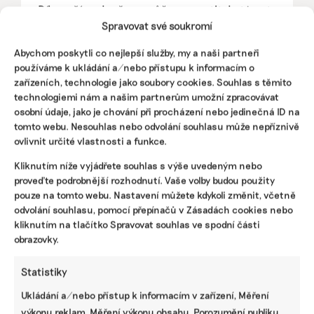
Díky vaší podpoře se můžeme pustit do témat,
Spravovat své soukromí
která by jinak nevznikla.
Přispějte na vznik obsahu.
Abychom poskytli co nejlepší služby, my a naši partneři
používáme k ukládání a/nebo přístupu k informacím o
zařízeních, technologie jako soubory cookies. Souhlas s těmito
technologiemi nám a našim partnerům umožní zpracovávat
osobní údaje, jako je chování při procházení nebo jedinečná ID na
tomto webu. Nesouhlas nebo odvolání souhlasu může nepříznivě
ovlivnit určité vlastnosti a funkce.
Kliknutím níže vyjádřete souhlas s výše uvedeným nebo
proveďte podrobnější rozhodnutí. Vaše volby budou použity
pouze na tomto webu. Nastavení můžete kdykoli změnit, včetně
odvolání souhlasu, pomocí přepínačů v Zásadách cookies nebo
kliknutím na tlačítko Spravovat souhlas ve spodní části
obrazovky.
Statistiky
Ukládání a/nebo přístup k informacím v zařízení, Měření
výkonu reklam, Měření výkonu obsahu, Porozumění publiku