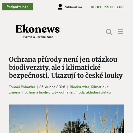
Přeskočit
Podpořte nás
Přihlásit se
KOUPIT PŘEDPLATNÉ
na
obsah
Ochrana přírody není jen otázkou
biodiverzity, ale i klimatické
bezpečnosti. Ukazují to české louky
Tomáš Pohanka
|
25. dubna 2026
|
Biodiverzita
,
Klimatická
změna
|
ochrana biodiverzity
,
ochrana přírody
,
ukládání uhlíku
Zobrazit
větší
obrázek