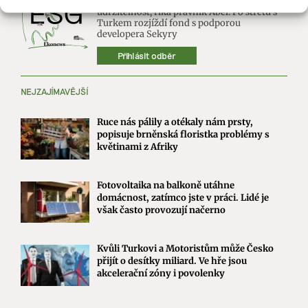
Chceme získat desítky milionů na
udržitelnost, říká právník Abel. Po střetu s
Turkem rozjíždí fond s podporou
developera Sekyry
Přihlásit odběr
NEJZAJÍMAVĚJŠÍ
Ruce nás pálily a otékaly nám prsty,
popisuje brněnská floristka problémy s
květinami z Afriky
Fotovoltaika na balkoně utáhne
domácnost, zatímco jste v práci. Lidé je
však často provozují načerno
Kvůli Turkovi a Motoristům může Česko
přijít o desítky miliard. Ve hře jsou
akcelerační zóny i povolenky