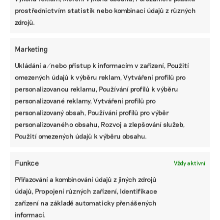
prostřednictvím statistik nebo kombinací údajů z různých
zdrojů.
SDÍLET
Marketing
Facebook
X
LinkedIn
Ukládání a/nebo přístup k informacím v zařízení, Použití
omezených údajů k výběru reklam, Vytváření profilů pro
personalizovanou reklamu, Používání profilů k výběru
PODOBNÉ PŘÍSPĚVKY
personalizované reklamy, Vytváření profilů pro
personalizovaný obsah, Používání profilů pro výběr
personalizovaného obsahu, Rozvoj a zlepšování služeb,
Použití omezených údajů k výběru obsahu.
Poušť v
Dodali
Komentář:
Evropské unii
uhlíkové
Motoristé našli
Funkce
Vždy aktivní
postupuje.
kredity
recept na
Riziko
v předstihu.
vedro.
Přiřazování a kombinování údajů z jiných zdrojů
dezertifikace
Opětovné
Úředníkům na
údajů, Propojení různých zařízení, Identifikace
se nově týká i
zalesňování
MŽP nabídli
zařízení na základě automaticky přenášených
Česka
Amazonie
led
přineslo
informací.