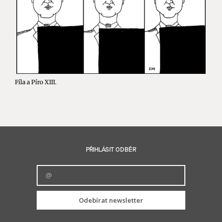
Fíla a Píro XIII.
PŘIHLÁSIT ODBĚR
Odebírat newsletter