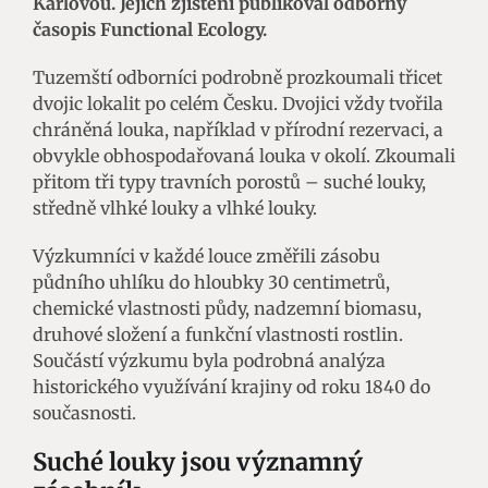
Karlovou. Jejich zjištění publikoval odborný
časopis Functional Ecology.
Tuzemští odborníci podrobně prozkoumali třicet
dvojic lokalit po celém Česku. Dvojici vždy tvořila
chráněná louka, například v přírodní rezervaci, a
obvykle obhospodařovaná louka v okolí. Zkoumali
přitom tři typy travních porostů – suché louky,
středně vlhké louky a vlhké louky.
Výzkumníci v každé louce změřili zásobu
půdního uhlíku do hloubky 30 centimetrů,
chemické vlastnosti půdy, nadzemní biomasu,
druhové složení a funkční vlastnosti rostlin.
Součástí výzkumu byla podrobná analýza
historického využívání krajiny od roku 1840 do
současnosti.
Suché louky jsou významný