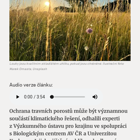
Louky jsou kvalitním skladištěm uhlíku, pokud jsou chráněné. Ilustrační foto:
Marek Omasta, Unsplash
Audio verze článku:
Ochrana travních porostů může být významnou
součástí klimatického řešení, odhalili experti
z Výzkumného ústavu pro krajinu ve spolupráci
s Biologickým centrem AV ČR a Univerzitou