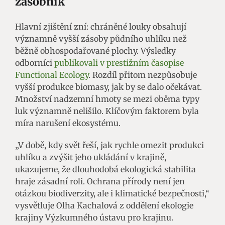
zásobník
Hlavní zjištění zní: chráněné louky obsahují
významně vyšší zásoby půdního uhlíku než
běžně obhospodařované plochy. Výsledky
odborníci
publikovali v prestižním časopise
Functional Ecology
. Rozdíl přitom nezpůsobuje
vyšší produkce biomasy, jak by se dalo očekávat.
Množství nadzemní hmoty se mezi oběma typy
luk významně nelišilo. Klíčovým faktorem byla
míra narušení ekosystému.
„V době, kdy svět řeší, jak rychle omezit produkci
uhlíku a zvýšit jeho ukládání v krajině,
ukazujeme, že dlouhodobá ekologická stabilita
hraje zásadní roli. Ochrana přírody není jen
otázkou biodiverzity, ale i klimatické bezpečnosti,“
vysvětluje Olha Kachalová z oddělení ekologie
krajiny Výzkumného ústavu pro krajinu.