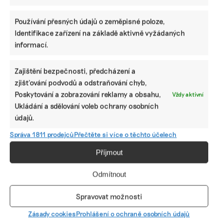
Googlu a spol.
první výsledky
Používání přesných údajů o zeměpisné poloze,
Identifikace zařízení na základě aktivně vyžádaných
informací.
Zajištění bezpečnosti, předcházení a
ODEBÍREJTE NÁŠ NEWSLETTER
zjišťování podvodů a odstraňování chyb,
Poskytování a zobrazování reklamy a obsahu,
Vždy aktivní
Ukládání a sdělování voleb ochrany osobních
údajů.
Správa 1811 prodejců
Přečtěte si více o těchto účelech
Příjmout
Odmítnout
NEJNOVĚJŠÍ PODCAST
Spravovat možnosti
Martin Abel
Zásady cookies
Prohlášení o ochraně osobních údajů