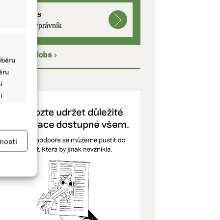
mutualus
právnička/právník
íce na
EkoJobs
>
ýběru
běru
ODPOŘTE NÁS
í
í
y aktivní
nosti
kladě