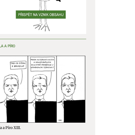
y aktivní
LA A PÍRO
a a Píro XIII.