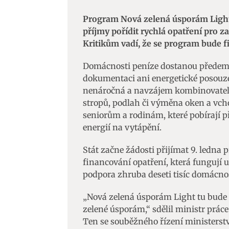
Program Nová zelená úsporám Ligh
příjmy pořídit rychlá opatření pro z
Kritikům vadí, že se program bude 
Domácnosti peníze dostanou předem,
dokumentaci ani energetické posouz
nenáročná a navzájem kombinovatelná 
stropů, podlah či výměna oken a vch
seniorům a rodinám, které pobírají p
energií na vytápění.
Stát začne žádosti přijímat 9. ledna 
financování opatření, která fungují u
podpora zhruba deseti tisíc domácnos
„Nová zelená úsporám Light tu bude 
zelené úsporám,“ sdělil ministr prác
Ten se souběžného řízení ministerstv