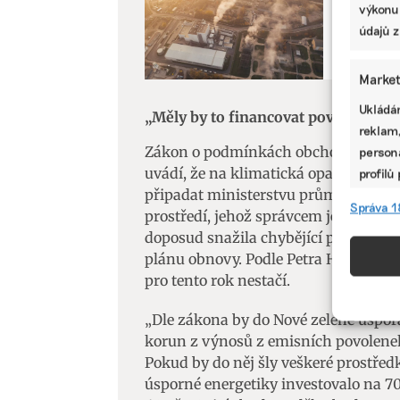
výkonu
Stát vyb
údajů z
životní 
Market
Ukládán
„Měly by to financovat povolenky“
reklam,
Zákon o podmínkách obchodování s 
persona
uvádí, že na klimatická opatření má 
profilů
připadat ministerstvu průmyslu a ob
omezen
Správa 1
prostředí, jehož správcem je minister
doposud snažila chybějící prostředk
Funkc
plánu obnovy. Podle Petra Holuba, ře
Přiřazo
pro tento rok nestačí.
zařízen
informa
„Dle zákona by do Nové zelené úsporá
korun z výnosů z emisních povolenek
Pokud by do něj šly veškeré prostřed
Použív
úsporné energetiky investovalo na 70
aktivn