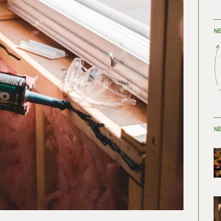
NE
NE