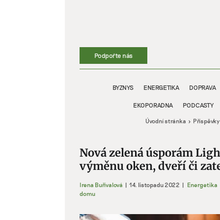
Přeskočit
na
obsah
Podpořte nás
BYZNYS
ENERGETIKA
DOPRAVA
EKOPORADNA
PODCASTY
Úvodní stránka
Příspěvky
Nová zelená úsporám Light 
výměnu oken, dveří či zat
Irena Buřívalová
|
14. listopadu 2022
|
Energetika
domu
Zobrazit