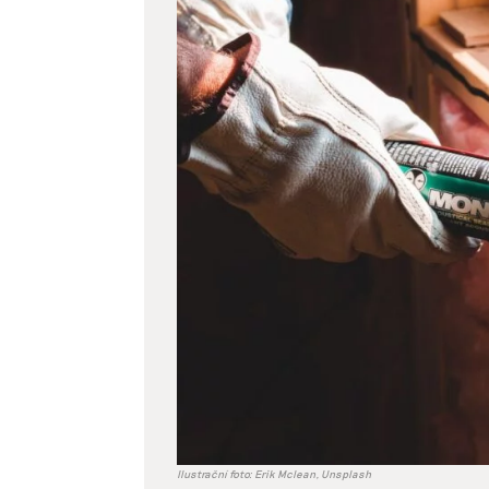
větší
obrázek
Ilustrační foto: Erik Mclean, Unsplash