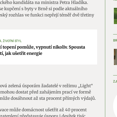
veckého kandidáta na ministra Petra Hladíka.
se kupčení s byty v Brně si podle aktuálního
ký rozhlas ve funkci nepřejí téměř dvě třetiny
B
, ŽIVOTNÍ STYL
 topení pomůže, vypnutí nikoliv. Spousta
í, jak ušetřit energie
ZJ
ová zelená úsporám žadatelé v režimu „Light“
e mohou dostat před zahájením prací ve formě
 může dosáhnout až sta procent přímých výdajů.
vace může domácnost ušetřit až 40 procent
ateplení představuje úsporu i desítek tisíc