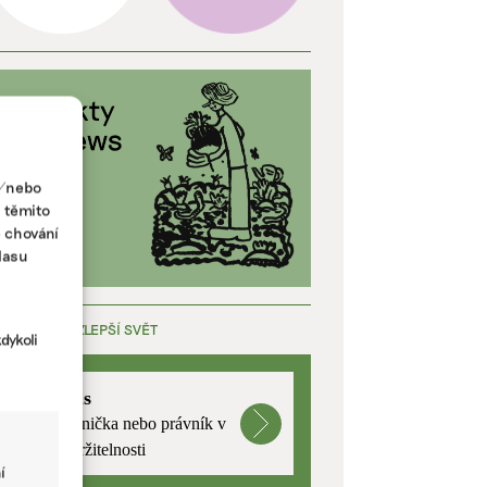
a/nebo
s těmito
e chování
lasu
ÁCE, KTERÁ ZLEPŠÍ SVĚT
dykoli
mutualus
Stáž: právnička nebo právník v
oblasti udržitelnosti
í