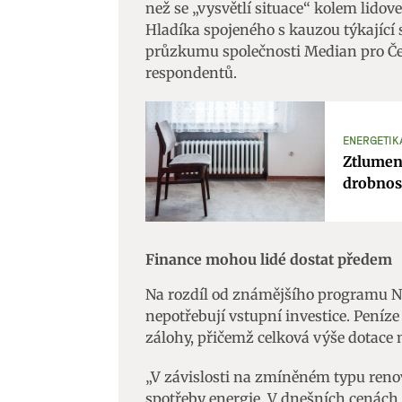
než se „vysvětlí situace“ kolem lido
Hladíka spojeného s kauzou týkající 
průzkumu společnosti Median pro Čes
respondentů.
ENERGETIKA
Ztlumení
drobnost
Finance mohou lidé dostat předem
Na rozdíl od známějšího programu N
nepotřebují vstupní investice. Peníz
zálohy, přičemž celková výše dotace
„V závislosti na zmíněném typu reno
spotřeby energie. V dnešních cenách z