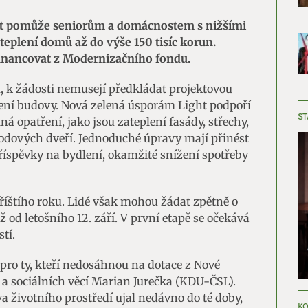
t pomůže seniorům a domácnostem s nižšími
ateplení domů až do výše 150 tisíc korun.
financovat z Modernizačního fondu.
 k žádosti nemusejí předkládat projektovou
ení budovy. Nová zelená úsporám Light podpoří
ST
opatření, jako jsou zateplení fasády, střechy,
odových dveří. Jednoduché úpravy mají přinést
říspěvky na bydlení, okamžité snížení spotřeby
příštího roku. Lidé však mohou žádat zpětně o
ž od letošního 12. září. V první etapě se očekává
tí.
pro ty, kteří nedosáhnou na dotace z Nové
e a sociálních věcí Marian Jurečka (KDU-ČSL).
a životního prostředí ujal nedávno do té doby,
KO