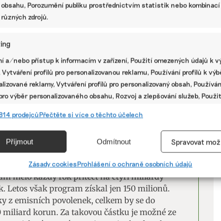
 obsahu, Porozumění publiku prostřednictvím statistik nebo kombinací
írá na emisních povolenkách miliardy. Na
 různých zdrojů.
prostředí z nich však jde minimum
ing
V
í a/nebo přístup k informacím v zařízení, Použití omezených údajů k v
 Vytváření profilů pro personalizovanou reklamu, Používání profilů k vý
P
povolenkami na emise skleníkových plynů
lizované reklamy, Vytváření profilů pro personalizovaný obsah, Používán
jít asi osm miliard korun ročně. Polovina má
 pro výběr personalizovaného obsahu, Rozvoj a zlepšování služeb, Použit
chodu a polovina Státnímu fondu životního
ých údajů k výběru obsahu.
814 prodejců
Přečtěte si více o těchto účelech
stvo životního prostředí. Místo toho se vláda
y do Nové zelené úsporám doplnit z Národního
e
Vžd
Příjmout
Odmítnout
Spravovat mož
ditele poradenské společnosti Budovy21, to ale
vání a kombinování údajů z jiných zdrojů údajů, Propojení různých
í, Identifikace zařízení na základě automaticky přenášených
Zásady cookies
Prohlášení o ochraně osobních údajů
cí.
m mělo každý rok přitéct na čtyři miliardy
. Letos však program získal jen 150 milionů.
ky z emisních povolenek, celkem by se do
ání přesných údajů o zeměpisné poloze, Identifikace zařízení na zá
 miliard korun. Za takovou částku je možné ze
ě vyžádaných informací.