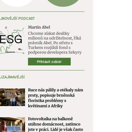
JNOVĚJŠÍ PODCAST
Martin Abel
Chceme získat desítky
milionů na udržitelnost, říká
právník Abel. Po střetu s
Turkem rozjíždí fond s
podporou developera Sekyry
Přihlásit odběr
JZAJÍMAVĚJŠÍ
Ruce nás pálily a otékaly nám
prsty, popisuje brněnská
floristka problémy s
květinami z Afriky
Fotovoltaika na balkoně
utáhne domácnost, zatímco
jste v práci. Lidé je však často