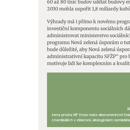
60 až 80 tisíc budov udělat budovy e
2030 mohla uspořit 1,8 miliardy kubí
Zajišt
odstra
Výhrady má i přímo k novému progra
Ukládá
investiční komponentu sociálních dá
administrovat ministerstvo sociálních 
programu Nová zelená úsporám o tuto
bude důležité, aby Nová zelená úspo
administrativní kapacitu SFŽP“ pro 
motivuje lidi ke komplexním a kvali
I
Irena prošla MF Dnes nebo ekonomickými týde
chemikáliích v oblečení, ekologickém zeměděls