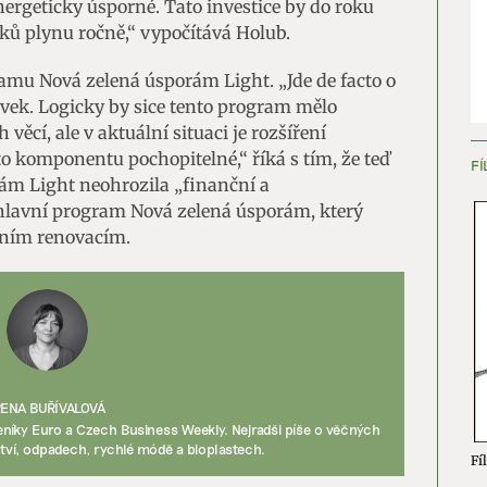
nergeticky úsporné. Tato investice by do roku
ků plynu ročně,“ vypočítává Holub.
ění bezpečnosti, předcházení a zjišťování podvodů a
ňování chyb, Poskytování a zobrazování reklamy a obsahu,
Vžd
mu Nová zelená úsporám Light. „Jde de facto o
ní a sdělování voleb ochrany osobních údajů.
vek. Logicky by sice tento program mělo
věcí, ale v aktuální situaci je rozšíření
 komponentu pochopitelné,“ říká s tím, že teď
FÍ
rám Light neohrozila „finanční a
hlavní program Nová zelená úsporám, který
tním renovacím.
RENA BUŘÍVALOVÁ
níky Euro a Czech Business Weekly. Nejradši píše o věčných
tví, odpadech, rychlé módě a bioplastech.
Fíl