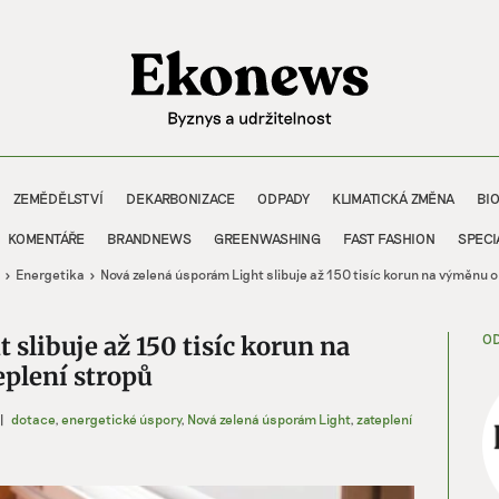
ZEMĚDĚLSTVÍ
DEKARBONIZACE
ODPADY
KLIMATICKÁ ZMĚNA
BI
KOMENTÁŘE
BRANDNEWS
GREENWASHING
FAST FASHION
SPECI
Energetika
Nová zelená úsporám Light slibuje až 150 tisíc korun na výměnu ok
OD
slibuje až 150 tisíc korun na
eplení stropů
|
dotace
,
energetické úspory
,
Nová zelená úsporám Light
,
zateplení