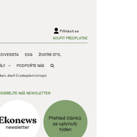
Přihlásit se
KOUPIT PŘEDPLATNÉ
ODIVERZITA
ESG
ŽIVOTNÍ STYL
ÁLY
PODPOŘTE NÁS
en, dveří či zateplení stropů
EBÍREJTE NÁŠ NEWSLETTER