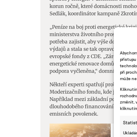
korun ročně, které domácnosti mohou 
Sedlák, koordinátor kampaně Zkrotí
„Peníze na boj proti energetické kriz
ministerstva životního prostředí zac
potřeba zajistit, aby výše dotace byl
výdajů a stala se tak opravdu dostup
Abychom 
evropské fondy z CDE. „Zároveň by 
přístupu
energetické renovace domů nízkopříj
technolo
podpora vyčleněna,“ domnívá se.
při proc
může nep
Někteří experti spatřují problém v to
Kliknutí
Moderizačního fondu, kde je na prog
rozhodnu
Například mezi základní požadavek i
změnit, 
dlouhodobého financování programu
kliknutí
emisních povolenek.
Statis
Ukládán
ENERGETIK