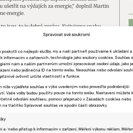
ušetřit na výdajích za energie,“ doplnil Martin
me energie.
i tu jsou, to je dobrá zpráva. Kvitujeme snahu
ílit pomoc na nízkopříjmové skupiny obyvatel. Je
Spravovat své soukromí
a skutečně až 100 procent přímých realizačních
nou,“ uvádí Eva Mariničová, odbornice na
poskytli co nejlepší služby, my a naši partneři používáme k ukládání 
stát neměl zapomenout na komplexní
 k informacím o zařízeních, technologie jako soubory cookies. Souhlas 
mových skupin obyvatel, na které není tato
giemi nám a našim partnerům umožní zpracovávat osobní údaje, jako j
házení nebo jedinečná ID na tomto webu. Nesouhlas nebo odvolání souh
říznivě ovlivnit určité vlastnosti a funkce.
m, že Nová zelená úsporám Light se zaplatí z
m níže vyjádřete souhlas s výše uvedeným nebo proveďte podrobnější
ram vyčleněno zatím 1,5 miliardy korun.
PR
tí. Vaše volby budou použity pouze na tomto webu. Nastavení můžete k
niciativy Osvoboďme Česko patří zajištění
včetně odvolání souhlasu, pomocí přepínačů v Zásadách cookies nebo
 Nová zelená úsporám z národních výnosů z
m na tlačítko Spravovat souhlas ve spodní části obrazovky.
tiky
í a/nebo přístup k informacím v zařízení, Měření výkonu reklam, Měřen
A, KLIMATICKÁ ZMĚNA