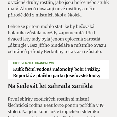
o vzácné druhy rostlin, jako jsou hořce nebo stulík
malý. Zároveň dosazují nové rostliny a učí o
přírodě děti z místních škol a školek.
Lehce se přitom mohlo stát, že by bečovská
botanika zůstala navždy zapomenutá. Před
dvaceti lety tady byla jenom oplocená zarostlá
„džungle“. Bez Jiřího Šindeláře a místního Svazu
ochránců přírody Berkut by to tak asi i zůstalo.
BIODIVERZITA, BRANDNEWS
Kulík říční, vodouš rudonohý, bobr i vážky.
Reportáž z ptačího parku Josefovské louky
Na šedesát let zahrada zanikla
První sbírky exotických rostlin si místní
šlechtická rodina Beaufort-Spontin pořídila v 19.
století. Na jeho konci už v tropickém skleníku