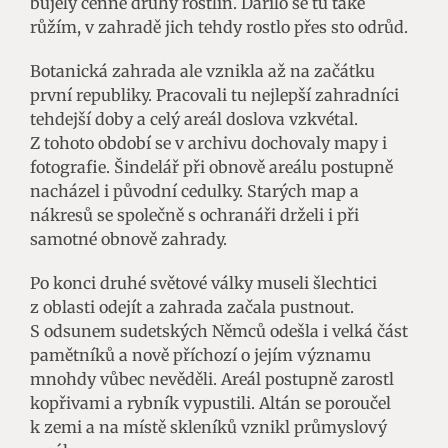
bujely cenné druhy rostlin. Dařilo se tu také
růžím, v zahradě jich tehdy rostlo přes sto odrůd.
Botanická zahrada ale vznikla až na začátku
první republiky. Pracovali tu nejlepší zahradníci
tehdejší doby a celý areál doslova vzkvétal.
Z tohoto období se v archivu dochovaly mapy i
fotografie. Šindelář při obnově areálu postupně
nacházel i původní cedulky. Starých map a
nákresů se společně s ochranáři drželi i při
samotné obnově zahrady.
Po konci druhé světové války museli šlechtici
z oblasti odejít a zahrada začala pustnout.
S odsunem sudetských Němců odešla i velká část
pamětníků a nově příchozí o jejím významu
mnohdy vůbec nevěděli. Areál postupně zarostl
kopřivami a rybník vypustili. Altán se poroučel
k zemi a na místě skleníků vznikl průmyslový