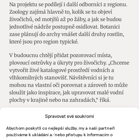
Na projektu se podílejí i další odborníci z regionu.
Zoology zajímá hlavně to, kolik se tu objeví
živočichů, od motýlů až po žáby, a jak se budou
jednotlivé nádrže postupně osidlovat. Botanici
zase plánují do archy vnášet další druhy rostlin,
které jsou pro region typické.
V budoucnu chtějí přidat pozorovací místa,
plovoucí ostrůvky a úkryty pro živočichy. „Chceme
vytvořit živé katalogové prostředí vodních a
vlhkomilných stanovišť. Návštěvníci si je tu
mohou na vlastní oči porovnat a zároveň to může
sloužit jako inspirace, jak upravovat malé vodní
plochy v krajině nebo na zahradách,“ říká.
KOMERČNÍ SDĚLENÍ
Spravovat své soukromí
Konference SustainSport představí, jak dělat
Abychom poskytli co nejlepší služby, my a naši partneři
sport odpovědně k životnímu prostředí
používáme k ukládání a/nebo přístupu k informacím o