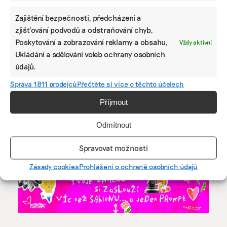
Partnerem článku je Nadační fond Veolia.
Zajištění bezpečnosti, předcházení a
zjišťování podvodů a odstraňování chyb,
Poskytování a zobrazování reklamy a obsahu,
Vždy aktivní
Ukládání a sdělování voleb ochrany osobních
údajů.
Správa 1811 prodejců
Přečtěte si více o těchto účelech
KAROLÍNA CHLUMECKÁ
Příjmout
Karolína studuje žurnalistiku na Fakultě sociálních věd
Univerzity Karlovy. Z témat se věnuje mimo jiné udržitelné
módě či komunitní energetice.
Odmítnout
Spravovat možnosti
Reklama
Zásady cookies
Prohlášení o ochraně osobních údajů