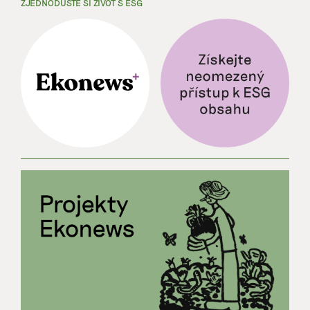
ZJEDNODUŠTE SI ŽIVOT S ESG