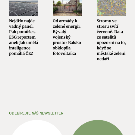
Nejdřív najde
Od armády k
Stromy ve
vadný panel.
zelené energii.
stresu svítí
Pak pomůže s
Bývalý
červeně. Data
ESG reportem
vojenský
ze satelitů
aneb Jak umělá
prostor Ralsko
upozorní na to,
inteligence
obklopila
když se
pomáhá ČEZ
fotovoltaika
městské zeleni
nedaří
ODEBÍREJTE NÁŠ NEWSLETTER