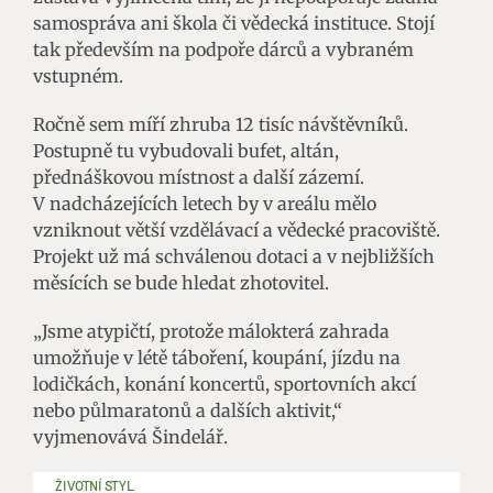
samospráva ani škola či vědecká instituce. Stojí
tak především na podpoře dárců a vybraném
vstupném.
Ročně sem míří zhruba 12 tisíc návštěvníků.
Postupně tu vybudovali bufet, altán,
přednáškovou místnost a další zázemí.
V nadcházejících letech by v areálu mělo
vzniknout větší vzdělávací a vědecké pracoviště.
Projekt už má schválenou dotaci a v nejbližších
měsících se bude hledat zhotovitel.
„Jsme atypičtí, protože málokterá zahrada
umožňuje v létě táboření, koupání, jízdu na
lodičkách, konání koncertů, sportovních akcí
nebo půlmaratonů a dalších aktivit,“
vyjmenovává Šindelář.
ŽIVOTNÍ STYL