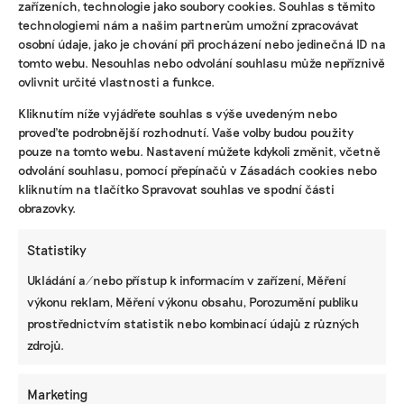
Klíčová je dlouhodobá podpora
zařízeních, technologie jako soubory cookies. Souhlas s těmito
technologiemi nám a našim partnerům umožní zpracovávat
osobní údaje, jako je chování při procházení nebo jedinečná ID na
Velký projekt Archy vznikl díky půlmilionové
tomto webu. Nesouhlas nebo odvolání souhlasu může nepříznivě
podpoře Nadačního fondu Veolia. Bečovská
ovlivnit určité vlastnosti a funkce.
zahrada se loni zařadila mezi projekty programu
Kliknutím níže vyjádřete souhlas s výše uvedeným nebo
Vraťme vodu přírodě, který se dlouhodobě
proveďte podrobnější rozhodnutí. Vaše volby budou použity
zaměřuje na obnovu mokřadů v české krajině.
pouze na tomto webu. Nastavení můžete kdykoli změnit, včetně
odvolání souhlasu, pomocí přepínačů v Zásadách cookies nebo
Program ve spolupráci s Českým svazem
kliknutím na tlačítko Spravovat souhlas ve spodní části
ochránců přírody funguje od roku 2018.
obrazovky.
V počátcích se soustředil hlavně na výkup
cenných lokalit s funkčním vodním režimem.
Statistiky
Postupně se ale jeho záběr rozšířil o obnovu
Ukládání a/nebo přístup k informacím v zařízení, Měření
území, jejich dlouhodobou péči i konkrétní zásahy
výkonu reklam, Měření výkonu obsahu, Porozumění publiku
v terénu.
prostřednictvím statistik nebo kombinací údajů z různých
zdrojů.
Podpořené projekty jsou rozeseté po celé republice
a liší se rozsahem i charakterem. Někde jde o
drobné tůně, jinde o obnovu hrází nebo
Marketing