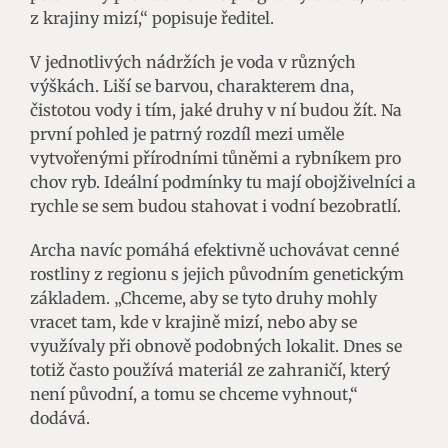
z krajiny mizí,“ popisuje ředitel.
V jednotlivých nádržích je voda v různých
výškách. Liší se barvou, charakterem dna,
čistotou vody i tím, jaké druhy v ní budou žít. Na
první pohled je patrný rozdíl mezi uměle
vytvořenými přírodními tůněmi a rybníkem pro
chov ryb. Ideální podmínky tu mají obojživelníci a
rychle se sem budou stahovat i vodní bezobratlí.
Archa navíc pomáhá efektivně uchovávat cenné
rostliny z regionu s jejich původním genetickým
základem. „Chceme, aby se tyto druhy mohly
vracet tam, kde v krajině mizí, nebo aby se
využívaly při obnově podobných lokalit. Dnes se
totiž často používá materiál ze zahraničí, který
není původní, a tomu se chceme vyhnout,“
dodává.