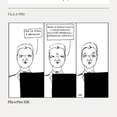
FÍLA A PÍRO
Fíla a Píro XIII.