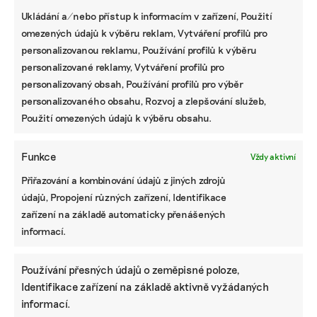
komplexní péči o celé lokality. Součástí aktivit je i
Ukládání a/nebo přístup k informacím v zařízení, Použití
ochrana migrujících obojživelníků, například
omezených údajů k výběru reklam, Vytváření profilů pro
budování zábran u silnic.
personalizovanou reklamu, Používání profilů k výběru
personalizované reklamy, Vytváření profilů pro
„Snažíme se být blíž regionům, kde působíme.
personalizovaný obsah, Používání profilů pro výběr
Zároveň se zaměřujeme spíš na větší projekty
personalizovaného obsahu, Rozvoj a zlepšování služeb,
s dlouhodobější perspektivou, kde spolu
Použití omezených údajů k výběru obsahu.
s odbornými partnery vidíme větší dopad pro
místní ekosystém a naše společné cíle, ať už jde o
zadržování vody v krajině, podporu druhů nebo
Funkce
Vždy aktivní
záchranu ekosystémů,“ říká Vendula Valentová,
Přiřazování a kombinování údajů z jiných zdrojů
ředitelka nadačního fondu.
údajů, Propojení různých zařízení, Identifikace
zařízení na základě automaticky přenášených
„Díky dlouhodobé podpoře mohou k projektu i
informací.
konkrétní lokalitě přistupovat jinak a uvažovat o
nich víc strategicky,“ říká. Právě propojení
Používání přesných údajů o zeměpisné poloze,
ochrany přírody, vody a krajiny je klíčové i pro
Identifikace zařízení na základě aktivně vyžádaných
projekty, jako je bečovská mokřadní archa, které
informací.
mají zároveň ekologický i vzdělávací přesah.