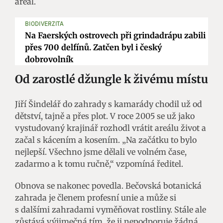
areál.
BIODIVERZITA
Na Faerských ostrovech při grindadrápu zabili
přes 700 delfínů. Zatčen byl i český
dobrovolník
Od zarostlé džungle k živému místu
Jiří Šindelář do zahrady s kamarády chodil už od
dětství, tajně a přes plot. V roce 2005 se už jako
vystudovaný krajinář rozhodl vrátit areálu život a
začal s kácením a kosením. „Na začátku to bylo
nejlepší. Všechno jsme dělali ve volném čase,
zadarmo a k tomu ručně,“ vzpomíná ředitel.
Obnova se nakonec povedla. Bečovská botanická
zahrada je členem profesní unie a může si
s dalšími zahradami vyměňovat rostliny. Stále ale
zůstává výjimečná tím, že ji nepodporuje žádná