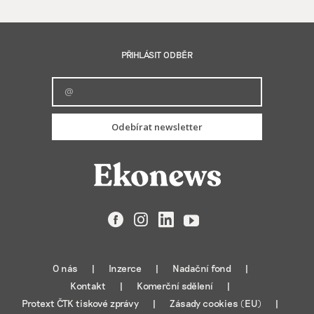
PŘIHLÁSIT ODBĚR
Odebírat newsletter
Facebook
Instagram
LinkedIn
YouTube
O nás
Inzerce
Nadační fond
Kontakt
Komerční sdělení
Protext ČTK tiskové zprávy
Zásady cookies (EU)