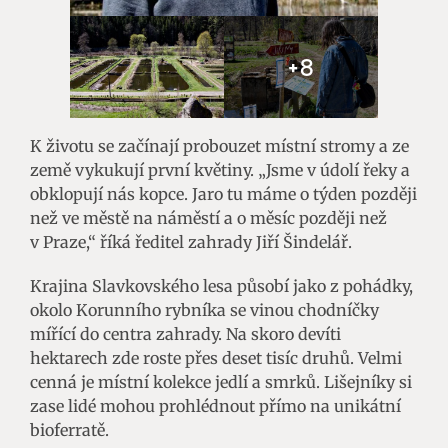
+8
K životu se začínají probouzet místní stromy a ze
země vykukují první květiny. „Jsme v údolí řeky a
obklopují nás kopce. Jaro tu máme o týden později
než ve městě na náměstí a o měsíc později než
v Praze,“ říká ředitel zahrady Jiří Šindelář.
Krajina Slavkovského lesa působí jako z pohádky,
okolo Korunního rybníka se vinou chodníčky
mířící do centra zahrady. Na skoro devíti
hektarech zde roste přes deset tisíc druhů. Velmi
cenná je místní kolekce jedlí a smrků. Lišejníky si
zase lidé mohou prohlédnout přímo na unikátní
bioferratě.