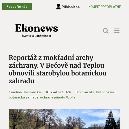
Přeskočit
Podpořte nás
Přihlásit se
KOUPIT PŘEDPLATNÉ
na
obsah
Reportáž z mokřadní archy
záchrany. V Bečově nad Teplou
obnovili starobylou botanickou
zahradu
Karolína Chlumecká
|
30. května 2026
|
Biodiverzita
,
Brandnews
|
botanická zahrada
,
ochrana přírody
,
Veolia
Zobrazit
větší
obrázek