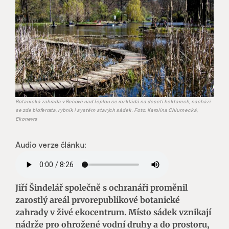
Botanická zahrada v Bečově nad Teplou se rozkládá na deseti hektarech, nachází
se zde bioferrata, rybník i systém starých sádek. Foto: Karolína Chlumecká,
Ekonews
Audio verze článku:
Jiří Šindelář společně s ochranáři proměnil
zarostlý areál prvorepublikové botanické
zahrady v živé ekocentrum. Místo sádek vznikají
nádrže pro ohrožené vodní druhy a do prostoru,