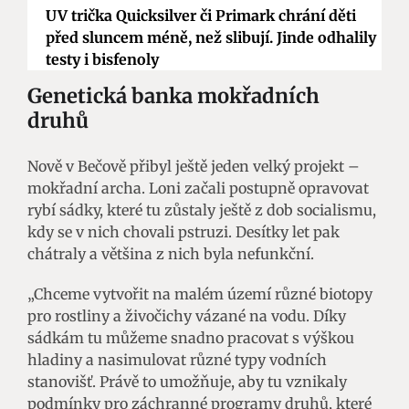
UV trička Quicksilver či Primark chrání děti
před sluncem méně, než slibují. Jinde odhalily
testy i bisfenoly
Genetická banka mokřadních
druhů
Nově v Bečově přibyl ještě jeden velký projekt –
mokřadní archa. Loni začali postupně opravovat
rybí sádky, které tu zůstaly ještě z dob socialismu,
kdy se v nich chovali pstruzi. Desítky let pak
chátraly a většina z nich byla nefunkční.
„Chceme vytvořit na malém území různé biotopy
pro rostliny a živočichy vázané na vodu. Díky
sádkám tu můžeme snadno pracovat s výškou
hladiny a nasimulovat různé typy vodních
stanovišť. Právě to umožňuje, aby tu vznikaly
podmínky pro záchranné programy druhů, které