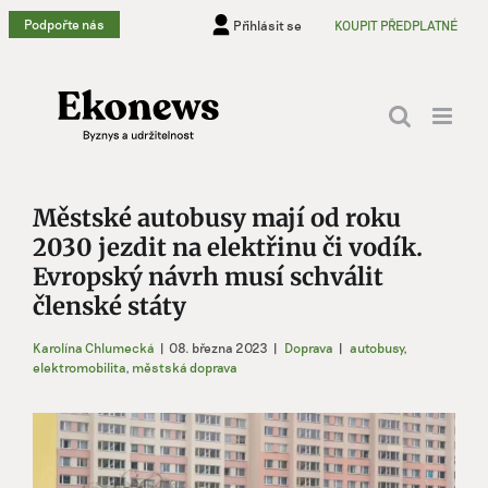
Přeskočit
Podpořte nás
Přihlásit se
KOUPIT PŘEDPLATNÉ
na
obsah
Městské autobusy mají od roku
2030 jezdit na elektřinu či vodík.
Evropský návrh musí schválit
členské státy
Karolína Chlumecká
|
08. března 2023
|
Doprava
|
autobusy
,
elektromobilita
,
městská doprava
Zobrazit
větší
obrázek