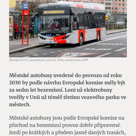
Škoda E’CITY v pražských ulicích. Foto: poskytnuto DPP
Městské autobusy uvedené do provozu od roku
2030 by podle návrhu Evropské komise měly být
za sedm let bezemisní. Loni už elektrobusy
tvořily v Unii už téměř třetinu vozového parku ve
městech.
Městské autobusy jsou podle Evropské komise na
přechod na bezemisní provoz dobře připravené.
Jezdí po krátkých a předem jasně daných trasách,