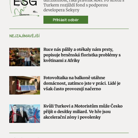
udržitelnost, říká právník Abel. Po střetu s
Turkem rozjíždí fond s podporou
developera Sekyry
Přihlásit odběr
NEJZAJÍMAVĚJŠÍ
Ruce nás pálily a otékaly nám prsty,
popisuje brněnská floristka problémy s
květinami z Afriky
Fotovoltaika na balkoně utáhne
domácnost, zatímco jste v práci. Lidé je
však často provozují načerno
Kvůli Turkovi a Motoristům může Česko
přijít o desítky miliard. Ve hře jsou
akcelerační zóny i povolenky