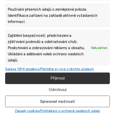
Používání přesných údajů o zeměpisné poloze,
SDÍLET
Identifikace zařízení na základě aktivně vyžádaných
informací.
Facebook
X
LinkedIn
Zajištění bezpečnosti, předcházení a
zjišťování podvodů a odstraňování chyb,
PODOBNÉ PŘÍSPĚVKY
Poskytování a zobrazování reklamy a obsahu,
Vždy aktivní
Ukládání a sdělování voleb ochrany osobních
údajů.
Správa 1814 prodejců
Přečtěte si více o těchto účelech
Nemám moc
Žlutá maska
Ve výstavbě
Příjmout
ráda věci, které
tramvaje
hubů pro
křičí a jsou
chrání před
elektroauta
trendy, říká
vedrem.
nemůžeme
Odmítnout
designérka
Přesto je lepší
zpomalit, říká
nové mrkací
jezdit
šéfka dobíjecí
Spravovat možnosti
lanovky na
autobusem,
infrastruktury
Petřín
klimatizaci má
E.ON
Zásady cookies
Prohlášení o ochraně osobních údajů
mnohem víc