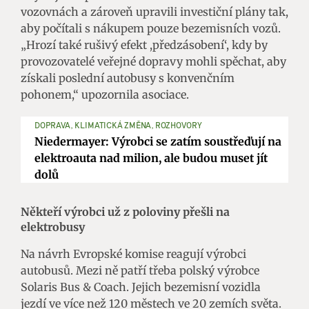
vozovnách a zároveň upravili investiční plány tak,
aby počítali s nákupem pouze bezemisních vozů.
„Hrozí také rušivý efekt ,předzásobení‘, kdy by
provozovatelé veřejné dopravy mohli spěchat, aby
získali poslední autobusy s konvenčním
pohonem,“ upozornila asociace.
DOPRAVA, KLIMATICKÁ ZMĚNA, ROZHOVORY
Niedermayer: Výrobci se zatím soustřeďují na
elektroauta nad milion, ale budou muset jít
dolů
Někteří výrobci už z poloviny přešli na
elektrobusy
Na návrh Evropské komise reagují výrobci
autobusů. Mezi ně patří třeba polský výrobce
Solaris Bus & Coach. Jejich bezemisní vozidla
jezdí ve více než 120 městech ve 20 zemích světa.