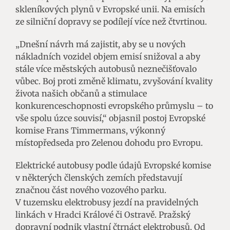
skleníkových plynů v Evropské unii. Na emisích
ze silniční dopravy se podílejí více než čtvrtinou.
„Dnešní návrh má zajistit, aby se u nových
nákladních vozidel objem emisí snižoval a aby
stále více městských autobusů neznečišťovalo
vůbec. Boj proti změně klimatu, zvyšování kvality
života našich občanů a stimulace
konkurenceschopnosti evropského průmyslu – to
vše spolu úzce souvisí,“ objasnil postoj Evropské
komise Frans Timmermans, výkonný
místopředseda pro Zelenou dohodu pro Evropu.
Elektrické autobusy podle údajů Evropské komise
v některých členských zemích představují
značnou část nového vozového parku.
V tuzemsku elektrobusy jezdí na pravidelných
linkách v Hradci Králové či Ostravě. Pražský
dopravní podnik vlastní čtrnáct elektrobusů. Od