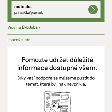
mutualus
právnička/právník
Více na
EkoJobs
>
PODPOŘTE NÁS