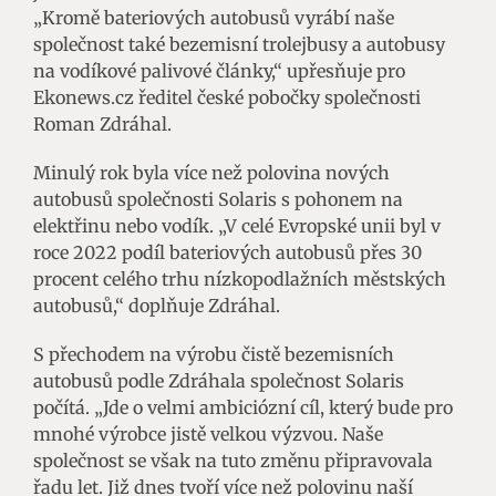
„Kromě bateriových autobusů vyrábí naše
společnost také bezemisní trolejbusy a autobusy
na vodíkové palivové články,“ upřesňuje pro
Ekonews.cz ředitel české pobočky společnosti
Roman Zdráhal.
Minulý rok byla více než polovina nových
autobusů společnosti Solaris s pohonem na
elektřinu nebo vodík. „V celé Evropské unii byl v
roce 2022 podíl bateriových autobusů přes 30
procent celého trhu nízkopodlažních městských
autobusů,“ doplňuje Zdráhal.
S přechodem na výrobu čistě bezemisních
autobusů podle Zdráhala společnost Solaris
počítá. „Jde o velmi ambiciózní cíl, který bude pro
mnohé výrobce jistě velkou výzvou. Naše
společnost se však na tuto změnu připravovala
řadu let. Již dnes tvoří více než polovinu naší