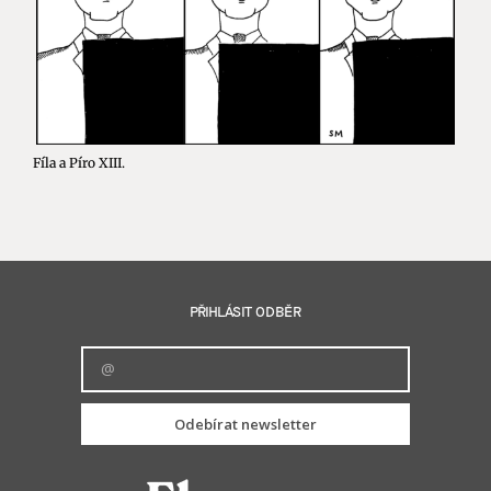
Fíla a Píro XIII.
PŘIHLÁSIT ODBĚR
Odebírat newsletter