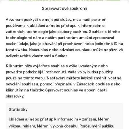
módě či komunitní energetice.
Spravovat své soukromí
Abychom poskytli co nejlepší služby, my a naši partneři
Reklama
používáme k ukládání a/nebo přístupu k informacím o
zařízeních, technologie jako soubory cookies. Souhlas s těmito
technologiemi nám a našim partnerům umožní zpracovávat
osobní údaje, jako je chování při procházení nebo jedinečná ID na
tomto webu. Nesouhlas nebo odvolání souhlasu může nepříznivě
ovlivnit určité vlastnosti a funkce.
Kliknutím níže vyjádřete souhlas s výše uvedeným nebo
proveďte podrobnější rozhodnutí. Vaše volby budou použity
pouze na tomto webu. Nastavení můžete kdykoli změnit, včetně
odvolání souhlasu, pomocí přepínačů v Zásadách cookies nebo
kliknutím na tlačítko Spravovat souhlas ve spodní části
obrazovky.
Pomozte udržet důležité
Statistiky
informace dostupné všem.
Ukládání a/nebo přístup k informacím v zařízení, Měření
výkonu reklam, Měření výkonu obsahu, Porozumění publiku
Díky vaší podpoře se můžeme pustit do témat,