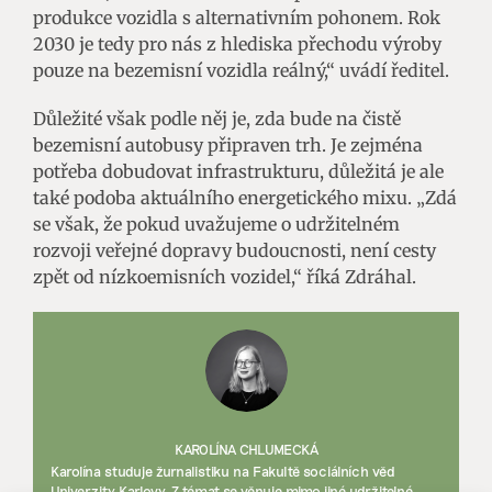
produkce vozidla s alternativním pohonem. Rok
2030 je tedy pro nás z hlediska přechodu výroby
pouze na bezemisní vozidla reálný,“ uvádí ředitel.
Důležité však podle něj je, zda bude na čistě
bezemisní autobusy připraven trh. Je zejména
potřeba dobudovat infrastrukturu, důležitá je ale
také podoba aktuálního energetického mixu. „Zdá
se však, že pokud uvažujeme o udržitelném
rozvoji veřejné dopravy budoucnosti, není cesty
zpět od nízkoemisních vozidel,“ říká Zdráhal.
KAROLÍNA CHLUMECKÁ
Karolína studuje žurnalistiku na Fakultě sociálních věd
Univerzity Karlovy. Z témat se věnuje mimo jiné udržitelné