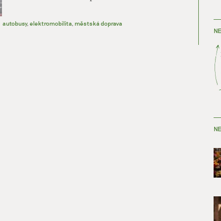
autobusy
,
elektromobilita
,
městská doprava
NE
NE