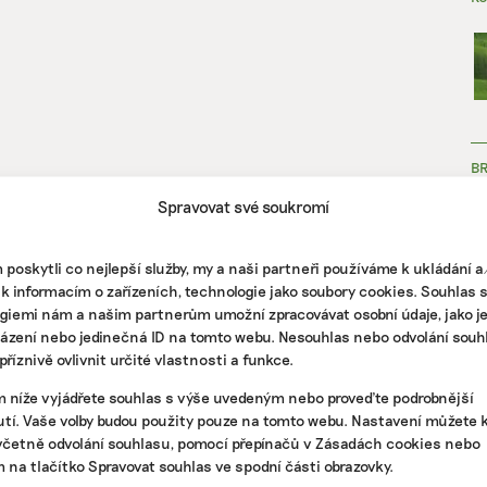
B
Spravovat své soukromí
poskytli co nejlepší služby, my a naši partneři používáme k ukládání 
 k informacím o zařízeních, technologie jako soubory cookies. Souhlas 
giemi nám a našim partnerům umožní zpracovávat osobní údaje, jako j
házení nebo jedinečná ID na tomto webu. Nesouhlas nebo odvolání souh
ZJ
říznivě ovlivnit určité vlastnosti a funkce.
m níže vyjádřete souhlas s výše uvedeným nebo proveďte podrobnější
tí. Vaše volby budou použity pouze na tomto webu. Nastavení můžete k
včetně odvolání souhlasu, pomocí přepínačů v Zásadách cookies nebo
m na tlačítko Spravovat souhlas ve spodní části obrazovky.