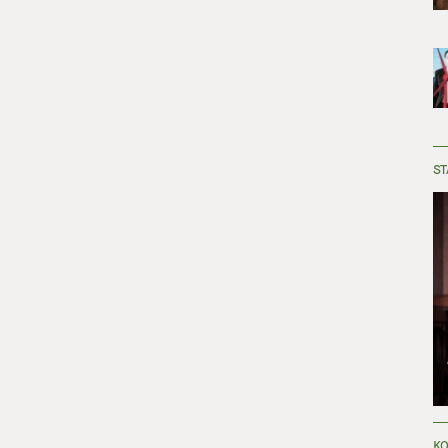
ST
KO