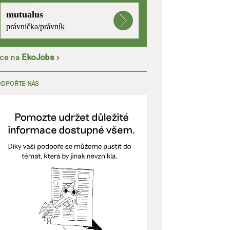
mutualus
kladě
právnička/právník
íce na
EkoJobs
>
y aktivní
ODPOŘTE NÁS