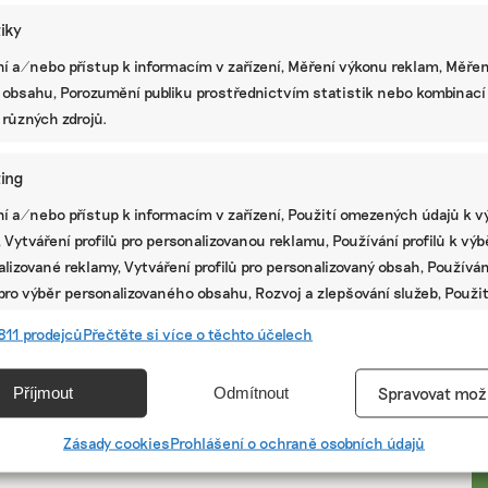
tiky
í a/nebo přístup k informacím v zařízení, Měření výkonu reklam, Měřen
 obsahu, Porozumění publiku prostřednictvím statistik nebo kombinací
 různých zdrojů.
ing
í a/nebo přístup k informacím v zařízení, Použití omezených údajů k v
 Vytváření profilů pro personalizovanou reklamu, Používání profilů k vý
lizované reklamy, Vytváření profilů pro personalizovaný obsah, Používán
 pro výběr personalizovaného obsahu, Rozvoj a zlepšování služeb, Použit
ých údajů k výběru obsahu.
PR
811 prodejců
Přečtěte si více o těchto účelech
e
Vžd
Příjmout
Odmítnout
Spravovat mož
vání a kombinování údajů z jiných zdrojů údajů, Propojení různých
í, Identifikace zařízení na základě automaticky přenášených
Zásady cookies
Prohlášení o ochraně osobních údajů
cí.