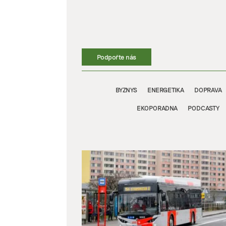
Přeskočit
na
obsah
Podpořte nás
BYZNYS
ENERGETIKA
DOPRAVA
EKOPORADNA
PODCASTY