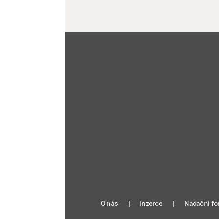
O nás
Inzerce
Nadační fo