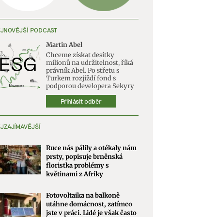
JNOVĚJŠÍ PODCAST
Martin Abel
Chceme získat desítky
milionů na udržitelnost, říká
právník Abel. Po střetu s
Turkem rozjíždí fond s
podporou developera Sekyry
Přihlásit odběr
JZAJÍMAVĚJŠÍ
Ruce nás pálily a otékaly nám
prsty, popisuje brněnská
floristka problémy s
květinami z Afriky
Fotovoltaika na balkoně
utáhne domácnost, zatímco
jste v práci. Lidé je však často