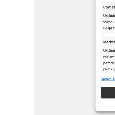
Statis
Ukládán
výkonu
údajů z
Market
Ukládán
reklam,
persona
profilů
omezen
Správa 1
Funkc
Přiřazo
zařízen
informa