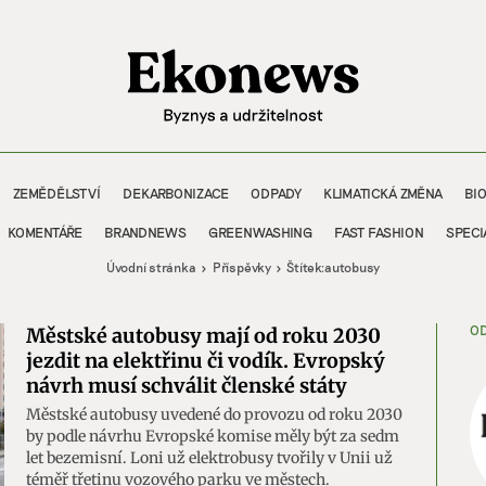
ZEMĚDĚLSTVÍ
DEKARBONIZACE
ODPADY
KLIMATICKÁ ZMĚNA
BI
KOMENTÁŘE
BRANDNEWS
GREENWASHING
FAST FASHION
SPECI
Úvodní stránka
Příspěvky
Štítek:
autobusy
OD
Městské autobusy mají od roku 2030
jezdit na elektřinu či vodík. Evropský
návrh musí schválit členské státy
Městské autobusy uvedené do provozu od roku 2030
by podle návrhu Evropské komise měly být za sedm
let bezemisní. Loni už elektrobusy tvořily v Unii už
téměř třetinu vozového parku ve městech.