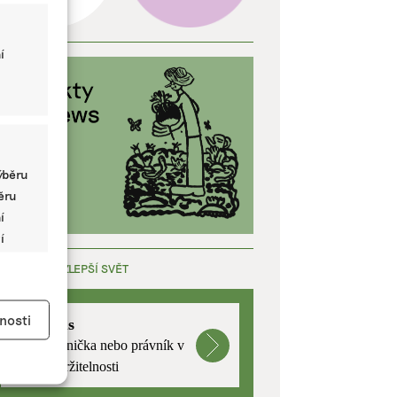
í
ýběru
běru
í
í
ÁCE, KTERÁ ZLEPŠÍ SVĚT
y aktivní
nosti
mutualus
Stáž: právnička nebo právník v
oblasti udržitelnosti