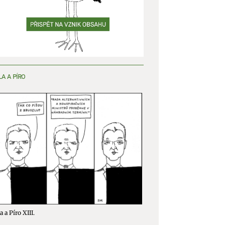
LA A PÍRO
a a Píro XIII.