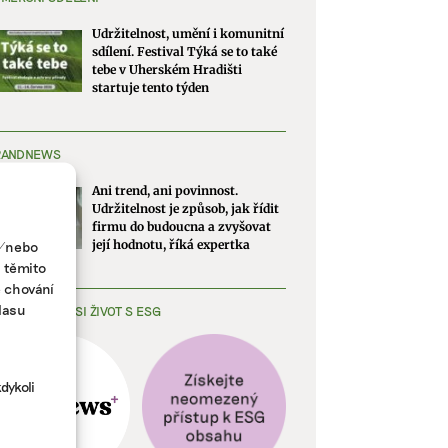
Udržitelnost, umění i komunitní
sdílení. Festival Týká se to také
tebe v Uherském Hradišti
startuje tento týden
RANDNEWS
Ani trend, ani povinnost.
Udržitelnost je způsob, jak řídit
firmu do budoucna a zvyšovat
a/nebo
její hodnotu, říká expertka
s těmito
e chování
lasu
EDNODUŠTE SI ŽIVOT S ESG
dykoli