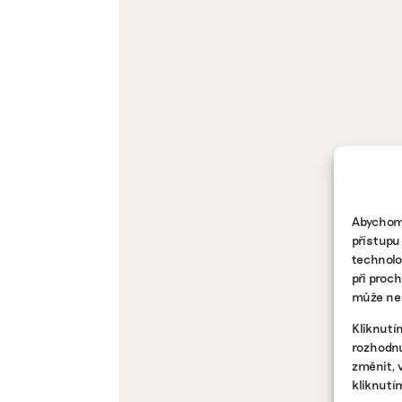
Abychom 
přístupu
technolo
při proc
může nep
Kliknutí
rozhodnu
změnit, 
kliknutí