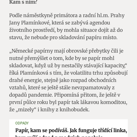
Kam s ním?
Podle náměstkyně primátora a radní hl.m. Prahy
Jany Plamínkové, která se zabývá agendou
životního prostředí, by mohla situace dojít až do
stavu, že nebude pro skladování papíru místo.
„Německé papírny mají obrovské přebytky čili je
nutné přemýšlet o tom, kde by se papír mohl
skladovat, když už by nestačily stávající kapacity,“
říká Plamínková s tím, že volatilitu trhu způsobují
drahé energie, stejně jako rozpad obchodních
vztahů, které se ještě stále nevzpamatovaly z
dopadů pandemie. Připomíná přitom, že ještě v
první půlce roku byl papír tak lákavou komoditou,
že „mizely“ i knihy z knihobudek.
ODPADY
Papír, kam se podíváš. Jak funguje třídící linka,