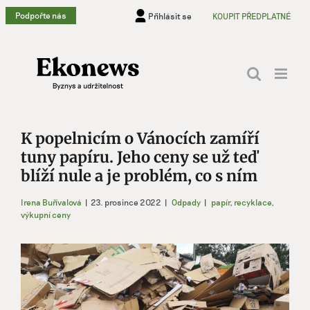
Přeskočit
Podpořte nás
Přihlásit se
KOUPIT PŘEDPLATNÉ
na
obsah
K popelnicím o Vánocích zamíří
tuny papíru. Jeho ceny se už teď
blíží nule a je problém, co s ním
Irena Buřívalová
|
23. prosince 2022
|
Odpady
|
papír
,
recyklace
,
výkupní ceny
Zobrazit
větší
obrázek