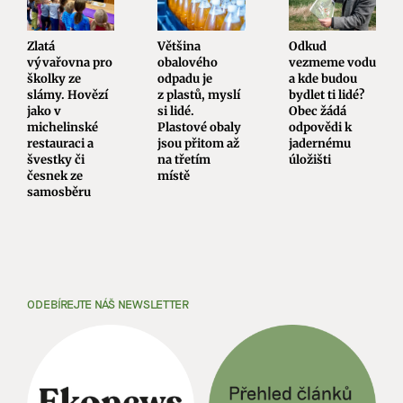
Zlatá
Většina
Odkud
vývařovna pro
obalového
vezmeme vodu
školky ze
odpadu je
a kde budou
slámy. Hovězí
z plastů, myslí
bydlet ti lidé?
jako v
si lidé.
Obec žádá
michelinské
Plastové obaly
odpovědi k
restauraci a
jsou přitom až
jadernému
švestky či
na třetím
úložišti
česnek ze
místě
samosběru
ODEBÍREJTE NÁŠ NEWSLETTER