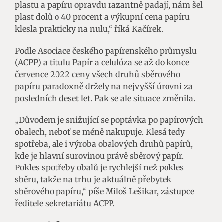
plastu a papíru opravdu razantně padají, nám šel
plast dolů o 40 procent a výkupní cena papíru
klesla prakticky na nulu,“ říká Kačírek.
Podle Asociace českého papírenského průmyslu
(ACPP) a titulu Papír a celulóza se až do konce
července 2022 ceny všech druhů sběrového
papíru paradoxně držely na nejvyšší úrovni za
posledních deset let. Pak se ale situace změnila.
„Důvodem je snižující se poptávka po papírových
obalech, neboť se méně nakupuje. Klesá tedy
spotřeba, ale i výroba obalových druhů papírů,
kde je hlavní surovinou právě sběrový papír.
Pokles spotřeby obalů je rychlejší než pokles
sběru, takže na trhu je aktuálně přebytek
sběrového papíru,“ píše Miloš Lešikar, zástupce
ředitele sekretariátu ACPP.