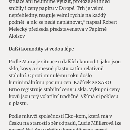
situace ani neumíme využít, protože se ihned
snížily i ceny papíru v Evropě. Trh je velmi
nepřehledný, reaguje velmi rychle na každý
podnět, a nic se nedá naplánovat,“ napsal Robert
Melecký předseda představenstva v Papírně
Aloisov.
Další komodity si vedou lépe
Podle Many je situace u dalších komodit, jako jsou
sklo, kovy a směsné plasty zatím relativně
stabilní. Oproti minulému roku došlo
k minimálnímu posunu cen. Kačírek ze SAKO
Brno registruje stabilní ceny u skla. Výkupní ceny
kovů jsou prý volatilní tradičně. Všímá si poklesu
u plastu.
Podle mluvčí společnosti Eko-kom, která má v
Česku na starosti sběr odpadů, Lucie Müllerová lze
obecně říci, že u většiny komodit ceny oproti