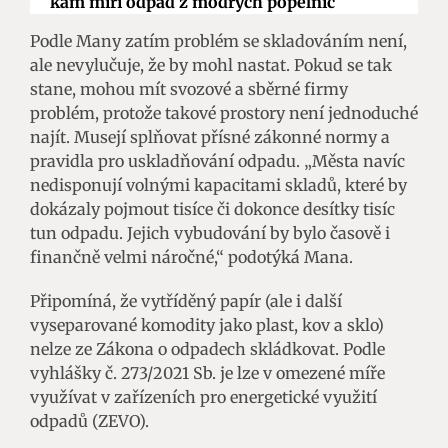
kam míří odpad z modrých popelnic
Podle Many zatím problém se skladováním není,
ale nevylučuje, že by mohl nastat. Pokud se tak
stane, mohou mít svozové a sběrné firmy
problém, protože takové prostory není jednoduché
najít. Musejí splňovat přísné zákonné normy a
pravidla pro uskladňování odpadu. „Města navíc
nedisponují volnými kapacitami skladů, které by
dokázaly pojmout tisíce či dokonce desítky tisíc
tun odpadu. Jejich vybudování by bylo časově i
finančně velmi náročné,“ podotýká Mana.
Připomíná, že vytříděný papír (ale i další
vyseparované komodity jako plast, kov a sklo)
nelze ze Zákona o odpadech skládkovat. Podle
vyhlášky č. 273/2021 Sb. je lze v omezené míře
využívat v zařízeních pro energetické využití
odpadů (ZEVO).