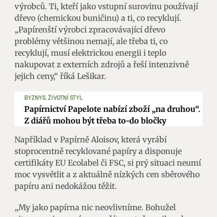
výrobců. Ti, kteří jako vstupní surovinu používají
dřevo (chemickou buničinu) a ti, co recyklují.
„Papírenští výrobci zpracovávající dřevo
problémy většinou nemají, ale třeba ti, co
recyklují, musí elektrickou energii i teplo
nakupovat z externích zdrojů a řeší intenzivně
jejich ceny,“ říká Lešikar.
BYZNYS, ŽIVOTNÍ STYL
Papírnictví Papelote nabízí zboží „na druhou“.
Z diářů mohou být třeba to-do bločky
Například v Papírně Aloisov, která vyrábí
stoprocentně recyklované papíry a disponuje
certifikáty EU Ecolabel či FSC, si prý situaci neumí
moc vysvětlit a z aktuálně nízkých cen sběrového
papíru ani nedokážou těžit.
„My jako papírna nic neovlivníme. Bohužel