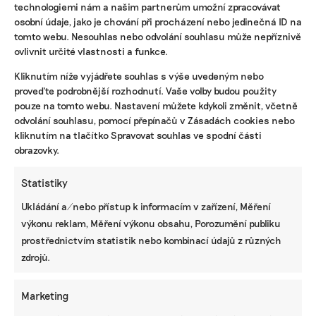
technologiemi nám a našim partnerům umožní zpracovávat
osobní údaje, jako je chování při procházení nebo jedinečná ID na
tomto webu. Nesouhlas nebo odvolání souhlasu může nepříznivě
ovlivnit určité vlastnosti a funkce.
Kliknutím níže vyjádřete souhlas s výše uvedeným nebo
proveďte podrobnější rozhodnutí. Vaše volby budou použity
pouze na tomto webu. Nastavení můžete kdykoli změnit, včetně
IRENA BUŘÍVALOVÁ
Irena prošla MF Dnes nebo ekonomickými týdeníky Euro a
odvolání souhlasu, pomocí přepínačů v Zásadách cookies nebo
Czech Business Weekly. Nejradši píše o věčných chemikáliích
kliknutím na tlačítko Spravovat souhlas ve spodní části
v oblečení, ekologickém zemědělství, odpadech, rychlé módě
obrazovky.
a bioplastech.
Statistiky
Reklama
Ukládání a/nebo přístup k informacím v zařízení, Měření
výkonu reklam, Měření výkonu obsahu, Porozumění publiku
prostřednictvím statistik nebo kombinací údajů z různých
zdrojů.
Marketing