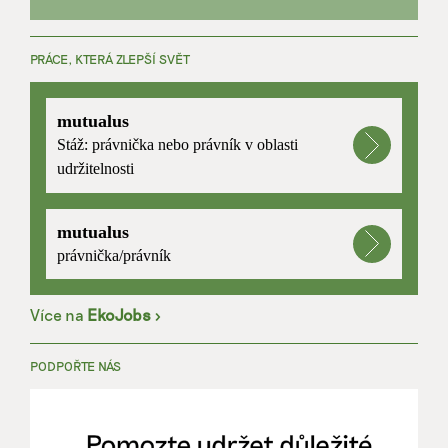
PRÁCE, KTERÁ ZLEPŠÍ SVĚT
mutualus
Stáž: právnička nebo právník v oblasti
udržitelnosti
mutualus
právnička/právník
Více na
EkoJobs
>
PODPOŘTE NÁS