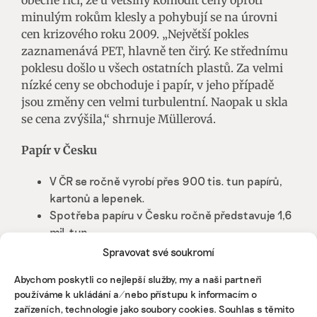
minulým rokům klesly a pohybují se na úrovni
cen krizového roku 2009. „Největší pokles
zaznamenává PET, hlavně ten čirý. Ke střednímu
poklesu došlo u všech ostatních plastů. Za velmi
nízké ceny se obchoduje i papír, v jeho případě
jsou změny cen velmi turbulentní. Naopak u skla
se cena zvýšila,“ shrnuje Müllerová.
Papír v Česku
V ČR se ročně vyrobí přes 900 tis. tun papírů,
kartonů a lepenek.
Spotřeba papíru v Česku ročně představuje 1,6
mil. tun.
Ročně se shromáždí 1,1 mil. tun sběrového
Spravovat své soukromí
papíru (jen 230 tis. tun ale pojmou čeští
Abychom poskytli co nejlepší služby, my a naši partneři
producenti)
používáme k ukládání a/nebo přístupu k informacím o
zařízeních, technologie jako soubory cookies. Souhlas s těmito
Zdroj: ACPP