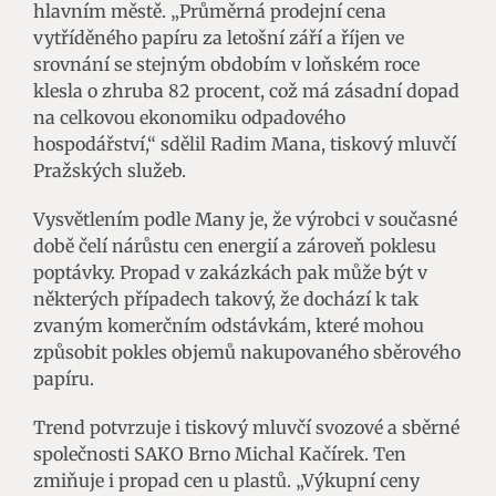
hlavním městě. „Průměrná prodejní cena
vytříděného papíru za letošní září a říjen ve
srovnání se stejným obdobím v loňském roce
klesla o zhruba 82 procent, což má zásadní dopad
na celkovou ekonomiku odpadového
hospodářství,“ sdělil Radim Mana, tiskový mluvčí
Pražských služeb.
Vysvětlením podle Many je, že výrobci v současné
době čelí nárůstu cen energií a zároveň poklesu
poptávky. Propad v zakázkách pak může být v
některých případech takový, že dochází k tak
zvaným komerčním odstávkám, které mohou
způsobit pokles objemů nakupovaného sběrového
papíru.
Trend potvrzuje i tiskový mluvčí svozové a sběrné
společnosti SAKO Brno Michal Kačírek. Ten
zmiňuje i propad cen u plastů. „Výkupní ceny