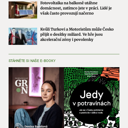
Fotovoltaika na balkoně utáhne
domácnost, zatímco jste v práci. Lidé je
však často provozují načerno
Kvůli Turkovi a Motoristům může Česko
přijít o desítky miliard. Ve hře jsou
akcelerační zóny i povolenky
STÁHNĚTE SI NAŠE E-BOOKY