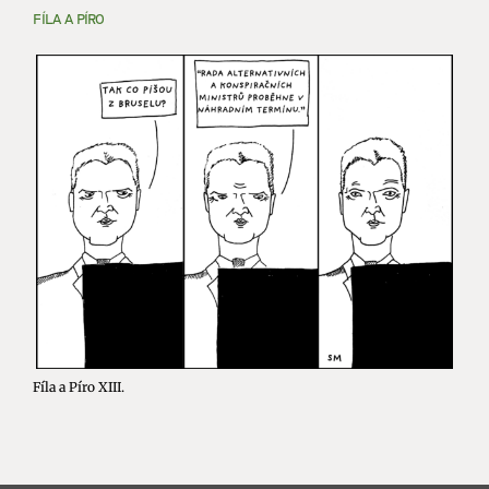
FÍLA A PÍRO
Fíla a Píro XIII.