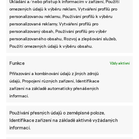
Ukládání a/nebo přístup k informacím v zařízení, Použití
omezených údajů k výběru reklam, Vytváření profilů pro
personalizovanou reklamu, Používání profilů k výběru
personalizované reklamy, Vytváření profilů pro
personalizovaný obsah, Používání profilů pro výběr
Pomozte udržet důležité
personalizovaného obsahu, Rozvoj a zlepšování služeb,
informace dostupné všem.
Použití omezených údajů k výběru obsahu.
Díky vaší podpoře se můžeme pustit do témat,
Funkce
Vždy aktivní
která by jinak nevznikla.
Přiřazování a kombinování údajů z jiných zdrojů
údajů, Propojení různých zařízení, Identifikace
Přispějte na vznik obsahu.
zařízení na základě automaticky přenášených
informací.
Používání přesných údajů o zeměpisné poloze,
Identifikace zařízení na základě aktivně vyžádaných
informací.