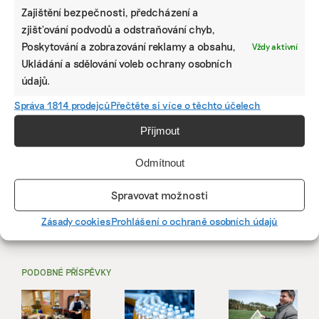
Zajištění bezpečnosti, předcházení a
zjišťování podvodů a odstraňování chyb,
Poskytování a zobrazování reklamy a obsahu,
Vždy aktivní
Ukládání a sdělování voleb ochrany osobních
údajů.
Správa 1814 prodejců
Přečtěte si více o těchto účelech
Příjmout
Odmítnout
SDÍLET
Spravovat možnosti
Facebook
X
LinkedIn
Zásady cookies
Prohlášení o ochraně osobních údajů
PODOBNÉ PŘÍSPĚVKY