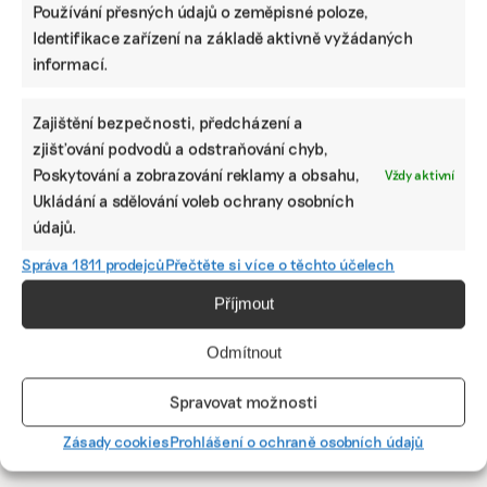
Používání přesných údajů o zeměpisné poloze,
Identifikace zařízení na základě aktivně vyžádaných
informací.
Zajištění bezpečnosti, předcházení a
zjišťování podvodů a odstraňování chyb,
Stromy pro zvěř i půdu. Pruhem rozdělili
Poskytování a zobrazování reklamy a obsahu,
velký lán pole a nechali ho zarůst
Vždy aktivní
Ukládání a sdělování voleb ochrany osobních
Martin Václavek se rozhodl obrovské lány v Otnici u Brna
údajů.
přepůlit zatravněným stromořadím. Jako myslivci mu
leží na srdci hlavně osud místní zvěře, důležitý je pro něj
Správa 1811 prodejců
Přečtěte si více o těchto účelech
ale i stav půdy.
Příjmout
Anna Václavíková
|
29. dubna 2023
|
Biodiverzita
,
Zemědělství
|
co
je to biodiverzita
,
lány
,
remízky
,
sázení
,
stromy
,
zvěř
Odmítnout
Spravovat možnosti
Předchozí
1
···
6
7
8
9
10
Zásady cookies
Prohlášení o ochraně osobních údajů
Další