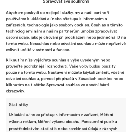
Spravovat své soukromí
Abychom poskytli co nejlepší služby, my a naši partneři
používáme k ukládání a/nebo přístupu k informacím o
Na volném moři dosud neplatila žádná
zařízeních, technologie jako soubory cookies. Souhlas s těmito
ochrana biodiverzity. Ústava pro oceány
technologiemi nám a našim partnerům umožní zpracovávat
pomůže
osobní údaje, jako je chování při procházení nebo jedinečná ID na
tomto webu. Nesouhlas nebo odvolání souhlasu může nepříznivě
V New Yorku v sídle OSN byla formálně přijata dlouho
ovlivnit určité vlastnosti a funkce.
očekávaná Dohoda o biodiverzitě volného moře. Ač se
dohoda jeví z pohledu Česka jako vnitrozemského státu
Kliknutím níže vyjádřete souhlas s výše uvedeným nebo
nevýznamná, opak je pravdou. Týká se mezinárodních
proveďte podrobnější rozhodnutí. Vaše volby budou použity
prostorů, v nichž mají všechny státy světa stejná práva.
pouze na tomto webu. Nastavení můžete kdykoli změnit, včetně
odvolání souhlasu, pomocí přepínačů v Zásadách cookies nebo
Karolína Žákovská
|
23. června 2023
|
Biodiverzita
,
Komentáře
|
co
kliknutím na tlačítko Spravovat souhlas ve spodní části
je to biodiverzita
,
dohoda OSN
,
moře
obrazovky.
Statistiky
Ukládání a/nebo přístup k informacím v zařízení, Měření
výkonu reklam, Měření výkonu obsahu, Porozumění publiku
prostřednictvím statistik nebo kombinací údajů z různých