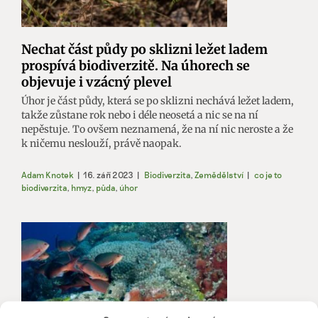
Nechat část půdy po sklizni ležet ladem
prospívá biodiverzitě. Na úhorech se
objevuje i vzácný plevel
Úhor je část půdy, která se po sklizni nechává ležet ladem,
takže zůstane rok nebo i déle neosetá a nic se na ní
nepěstuje. To ovšem neznamená, že na ní nic neroste a že
k ničemu neslouží, právě naopak.
Adam Knotek
|
16. září 2023
|
Biodiverzita
,
Zemědělství
|
co je to
biodiverzita
,
hmyz
,
půda
,
úhor