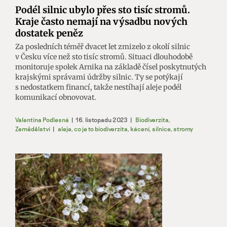
Podél silnic ubylo přes sto tisíc stromů.
Kraje často nemají na výsadbu nových
dostatek peněz
Za posledních téměř dvacet let zmizelo z okolí silnic
v Česku více než sto tisíc stromů. Situaci dlouhodobě
monitoruje spolek Arnika na základě čísel poskytnutých
krajskými správami údržby silnic. Ty se potýkají
s nedostatkem financí, takže nestíhají aleje podél
komunikací obnovovat.
Valentina Podlesná
|
16. listopadu 2023
|
Biodiverzita
,
Zemědělství
|
aleje
,
co je to biodiverzita
,
kácení
,
silnice
,
stromy