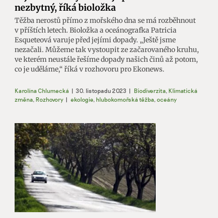
nezbytný, říká bioložka
Těžba nerostů přímo z mořského dna se má rozběhnout
v příštích letech. Bioložka a oceánografka Patricia
Esqueteová varuje před jejími dopady. „Ještě jsme
nezačali. Můžeme tak vystoupit ze začarovaného kruhu,
ve kterém neustále řešíme dopady našich činů až potom,
co je uděláme,“ říká v rozhovoru pro Ekonews.
Karolína Chlumecká
|
30. listopadu 2023
|
Biodiverzita
,
Klimatická
změna
,
Rozhovory
|
ekologie
,
hlubokomořská těžba
,
oceány