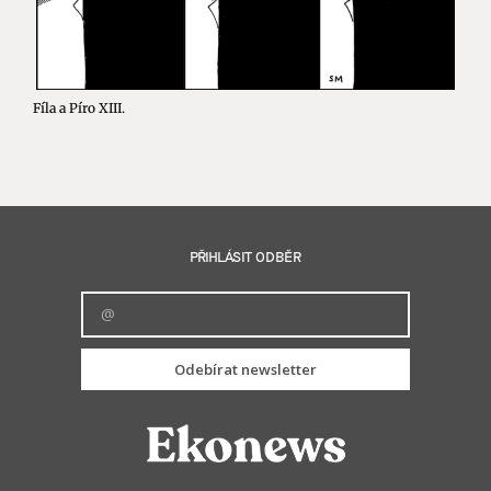
Fíla a Píro XIII.
PŘIHLÁSIT ODBĚR
Odebírat newsletter