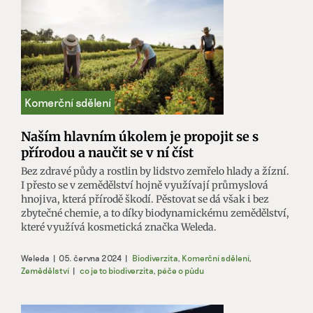
Naším hlavním úkolem je propojit se s
přírodou a naučit se v ní číst
Bez zdravé půdy a rostlin by lidstvo zemřelo hlady a žízní.
I přesto se v zemědělství hojně využívají průmyslová
hnojiva, která přírodě škodí. Pěstovat se dá však i bez
zbytečné chemie, a to díky biodynamickému zemědělství,
které využívá kosmetická značka Weleda.
Weleda
|
05. června 2024
|
Biodiverzita
,
Komerční sdělení
,
Zemědělství
|
co je to biodiverzita
,
péče o půdu