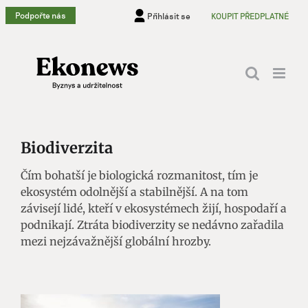
Přeskočit
Podpořte nás
Přihlásit se
KOUPIT PŘEDPLATNÉ
na
obsah
Biodiverzita
Čím bohatší je biologická rozmanitost, tím je
ekosystém odolnější a stabilnější. A na tom
závisejí lidé, kteří v ekosystémech žijí, hospodaří a
podnikají. Ztráta biodiverzity se nedávno zařadila
mezi nejzávažnější globální hrozby.