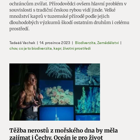
ochráncům zvířat. Přírodovědci ovšem hlavní problém v
souvislosti s tradiční českou rybou vidí jinde. Velké
množství kaprů v tuzemské přírodě podle jejich
dlouhodobých výzkumů škodí ostatním druhům i celému
prostředí.
Tadeáš Vachek
|
14. prosince 2023
|
Biodiverzita
,
Zemědělství
|
chov
,
co je to biodiverzita
,
kapr
,
životní prostředí
Těžba nerostů z mořského dna by měla
zajímat i Čechy. Oceán je pro život