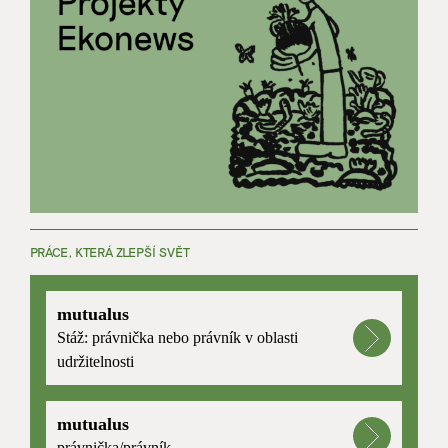
PRÁCE, KTERÁ ZLEPŠÍ SVĚT
mutualus
Stáž: právnička nebo právník v oblasti
udržitelnosti
mutualus
právnička/právník