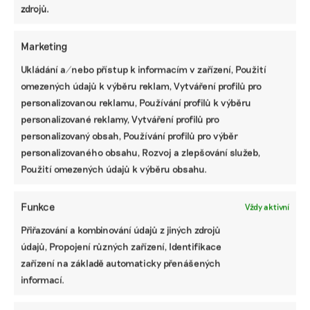
zdrojů.
Marketing
Ukládání a/nebo přístup k informacím v zařízení, Použití
Dotace nepodporují biodiverzitu, ale hlavně
omezených údajů k výběru reklam, Vytváření profilů pro
zvyšují příjmy zemědělců. Malé farmy se
personalizovanou reklamu, Používání profilů k výběru
v tom od velkých neliší
personalizované reklamy, Vytváření profilů pro
Zemědělské dotace nemají vliv na rozmanitost způsobů
personalizovaný obsah, Používání profilů pro výběr
využití zemědělské půdy, ale pouze zvyšují příjem
personalizovaného obsahu, Rozvoj a zlepšování služeb,
zemědělců, ukazuje nová studie českých vědců. Podle
ministerstva zemědělství ale dotace dosáhly svého
Použití omezených údajů k výběru obsahu.
záměru, na biodiverzitu se nezaměřovaly.
Funkce
Vždy aktivní
Tereza Koudelová
|
23. května 2023
|
Biodiverzita
,
Zemědělství
|
co
je to biodiverzita
,
dotace
,
zemědělství
Přiřazování a kombinování údajů z jiných zdrojů
údajů, Propojení různých zařízení, Identifikace
zařízení na základě automaticky přenášených
informací.