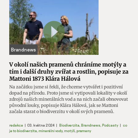
V okolí našich pramenů chráníme motýly a
tím i další druhy zvířat a rostlin, popisuje za
Mattoni 1873 Klára Hálová
Na začátku jsme si řekli, že chceme vytvářet i pozitivní
dopad na přírodu. Proto jsme si vytipovali lokality v okolí
zdrojů našich minerálních vod a na nich začali obnovovat
původní louky, popisuje Klára Hálová, jak se Mattoni
začala starat o biodiverzitu v okolí svých pramenů.
redakce
|
03. května 2024
|
Biodiverzita
,
Brandnews
,
Podcasty
|
co
je to biodiverzita
,
minerální vody
,
motýli
,
prameny