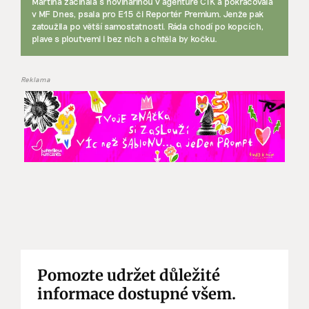
Martina začínala s novinařinou v agentuře ČTK a pokračovala
v MF Dnes, psala pro E15 či Reportér Premium. Jenže pak
zatoužila po větší samostatnosti. Ráda chodí po kopcích,
plave s ploutvemi i bez nich a chtěla by kočku.
Reklama
Pomozte udržet důležité
informace dostupné všem.