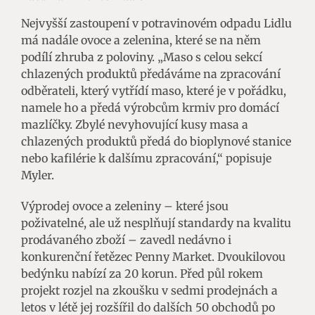
Nejvyšší zastoupení v potravinovém odpadu Lidlu
má nadále ovoce a zelenina, které se na něm
podílí zhruba z poloviny. „Maso s celou sekcí
chlazených produktů předáváme na zpracování
odběrateli, který vytřídí maso, které je v pořádku,
namele ho a předá výrobcům krmiv pro domácí
mazlíčky. Zbylé nevyhovující kusy masa a
chlazených produktů předá do bioplynové stanice
nebo kafilérie k dalšímu zpracování,“ popisuje
Myler.
Výprodej ovoce a zeleniny – které jsou
poživatelné, ale už nesplňují standardy na kvalitu
prodávaného zboží – zavedl nedávno i
konkurenční řetězec Penny Market. Dvoukilovou
bedýnku nabízí za 20 korun. Před půl rokem
projekt rozjel na zkoušku v sedmi prodejnách a
letos v létě jej rozšířil do dalších 50 obchodů po