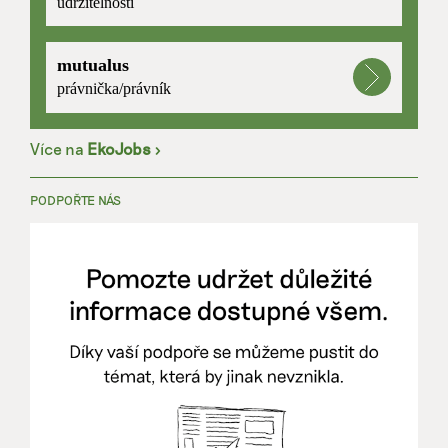
udržitelnosti
mutualus
právnička/právník
Více na
EkoJobs
>
PODPOŘTE NÁS