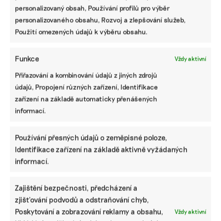
ekonomickou
hodnotu, říká
personalizovaný obsah, Používání profilů pro výběr
alternativu v
expertka
personalizovaného obsahu, Rozvoj a zlepšování služeb,
praxi
Použití omezených údajů k výběru obsahu.
Funkce
Vždy aktivní
Přiřazování a kombinování údajů z jiných zdrojů
ODEBÍREJTE NÁŠ NEWSLETTER
údajů, Propojení různých zařízení, Identifikace
zařízení na základě automaticky přenášených
informací.
Používání přesných údajů o zeměpisné poloze,
Identifikace zařízení na základě aktivně vyžádaných
informací.
Zajištění bezpečnosti, předcházení a
zjišťování podvodů a odstraňování chyb,
NEJNOVĚJŠÍ PODCAST
Poskytování a zobrazování reklamy a obsahu,
Vždy aktivní