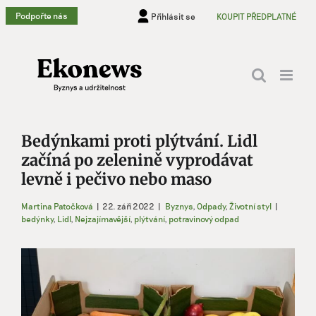
Přeskočit
Podpořte nás
Přihlásit se
KOUPIT PŘEDPLATNÉ
na
obsah
Bedýnkami proti plýtvání. Lidl
začíná po zelenině vyprodávat
levně i pečivo nebo maso
Martina Patočková
|
22. září 2022
|
Byznys
,
Odpady
,
Životní styl
|
bedýnky
,
Lidl
,
Nejzajímavější
,
plýtvání
,
potravinový odpad
Zobrazit
větší
obrázek