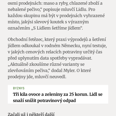
osmi prodejnách: maso a ryby, chlazené zboží a
nebalené pečivo,“ popisuje mluvčí Lidlu. Pro
každou skupinu má být v prodejnách vyhrazené
místo, jakýsi slevový koutek s výrazným
označením „S Lidlem šetříme jídlem“.
Obchodní řetězec, který praxi výprodejů a šetření
jídlem odkoukal v rodném Německu, nyní testuje,
v jakých cenových relacích potraviny určitý čas
před uplynutím data spotřeby vyprodávat.
„Aktuálně zkoušíme různé varianty se
zlevňováním pečiva,“ dodal Myler. O které
prodejny jde, mluvčí neuvedl.
BYZNYS
Tři kila ovoce a zeleniny za 25 korun. Lidl se
snaží snížit potravinový odpad
Začali už i někteří další