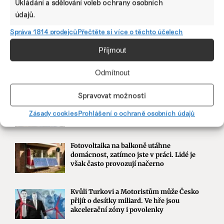
Martin Abel
Ukládání a sdělování voleb ochrany osobních
Chceme získat desítky milionů na
údajů.
udržitelnost, říká právník Abel. Po střetu s
Turkem rozjíždí fond s podporou
Správa 1814 prodejců
Přečtěte si více o těchto účelech
developera Sekyry
Příjmout
Přihlásit odběr
Odmítnout
NEJZAJÍMAVĚJŠÍ
Spravovat možnosti
Ruce nás pálily a otékaly nám prsty,
popisuje brněnská floristka problémy s
Zásady cookies
Prohlášení o ochraně osobních údajů
květinami z Afriky
Fotovoltaika na balkoně utáhne
domácnost, zatímco jste v práci. Lidé je
však často provozují načerno
Kvůli Turkovi a Motoristům může Česko
přijít o desítky miliard. Ve hře jsou
akcelerační zóny i povolenky