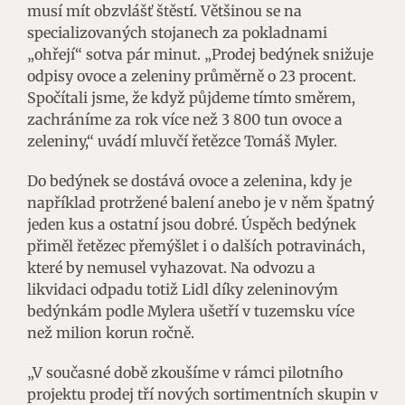
musí mít obzvlášť štěstí. Většinou se na
specializovaných stojanech za pokladnami
„ohřejí“ sotva pár minut. „Prodej bedýnek snižuje
odpisy ovoce a zeleniny průměrně o 23 procent.
Spočítali jsme, že když půjdeme tímto směrem,
zachráníme za rok více než 3 800 tun ovoce a
zeleniny,“ uvádí mluvčí řetězce Tomáš Myler.
Do bedýnek se dostává ovoce a zelenina, kdy je
například protržené balení anebo je v něm špatný
jeden kus a ostatní jsou dobré. Úspěch bedýnek
přiměl řetězec přemýšlet i o dalších potravinách,
které by nemusel vyhazovat. Na odvozu a
likvidaci odpadu totiž Lidl díky zeleninovým
bedýnkám podle Mylera ušetří v tuzemsku více
než milion korun ročně.
„V současné době zkoušíme v rámci pilotního
projektu prodej tří nových sortimentních skupin v