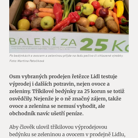
Po bedýnkách s ovocem a zeleninou přijde na řadu pečivo či chlazené výrobky.
Foto: Martina Patočková
Osm vybraných prodejen řetězce Lidl testuje
výprodej i dalších potravin, nejen ovoce a
zeleniny. Tříkilové bedýnky za 25 korun se totiž
osvědčily. Nejenže je o ně značný zájem, takže
ovoce a zelenina se nemusí vyhodit, ale
obchodník navíc ušetří peníze.
Aby člověk ulovil tříkilovou výprodejovou
bedýnku se zeleninou a ovocem v prodejně Lidlu,