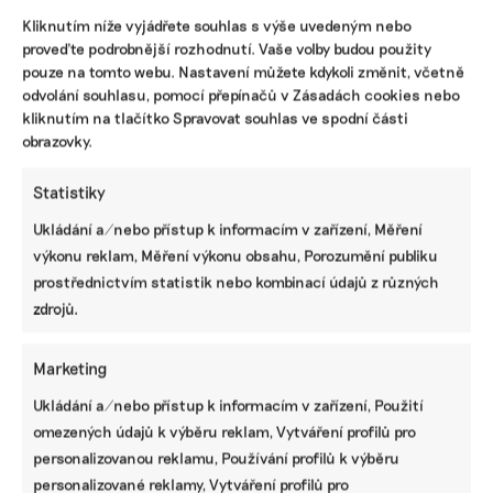
Kliknutím níže vyjádřete souhlas s výše uvedeným nebo
proveďte podrobnější rozhodnutí. Vaše volby budou použity
pouze na tomto webu. Nastavení můžete kdykoli změnit, včetně
odvolání souhlasu, pomocí přepínačů v Zásadách cookies nebo
SDÍLET
kliknutím na tlačítko Spravovat souhlas ve spodní části
obrazovky.
Facebook
X
LinkedIn
Statistiky
Ukládání a/nebo přístup k informacím v zařízení, Měření
PODOBNÉ PŘÍSPĚVKY
výkonu reklam, Měření výkonu obsahu, Porozumění publiku
prostřednictvím statistik nebo kombinací údajů z různých
zdrojů.
Bez šéfa, bez
Ani trend, ani
Komentář:
Marketing
úroků a
povinnost.
Motoristé našli
Ukládání a/nebo přístup k informacím v zařízení, Použití
ekologicky.
Udržitelnost je
recept na
Brněnské
způsob, jak
vedro.
omezených údajů k výběru reklam, Vytváření profilů pro
sociální
řídit firmu do
Úředníkům na
personalizovanou reklamu, Používání profilů k výběru
družstvo
budoucna a
MŽP nabídli
personalizované reklamy, Vytváření profilů pro
ukazuje
zvyšovat její
led