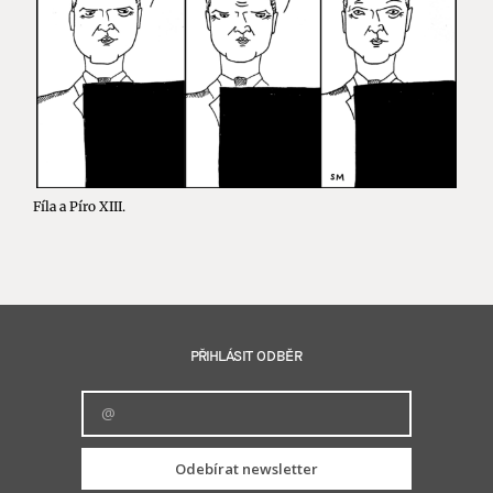
Fíla a Píro XIII.
PŘIHLÁSIT ODBĚR
Odebírat newsletter