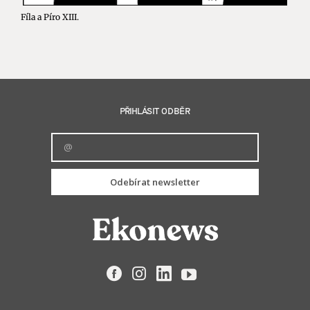
Fíla a Píro XIII.
PŘIHLÁSIT ODBĚR
Odebírat newsletter
Facebook
Instagram
LinkedIn
YouTube