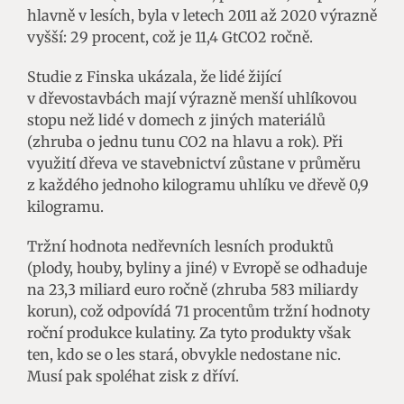
hlavně v lesích, byla v letech 2011 až 2020 výrazně
vyšší: 29 procent, což je 11,4 GtCO2 ročně.
Studie z Finska ukázala, že lidé žijící
v dřevostavbách mají výrazně menší uhlíkovou
stopu než lidé v domech z jiných materiálů
(zhruba o jednu tunu CO2 na hlavu a rok). Při
využití dřeva ve stavebnictví zůstane v průměru
z každého jednoho kilogramu uhlíku ve dřevě 0,9
kilogramu.
Tržní hodnota nedřevních lesních produktů
(plody, houby, byliny a jiné) v Evropě se odhaduje
na 23,3 miliard euro ročně (zhruba 583 miliardy
korun), což odpovídá 71 procentům tržní hodnoty
roční produkce kulatiny. Za tyto produkty však
ten, kdo se o les stará, obvykle nedostane nic.
Musí pak spoléhat zisk z dříví.