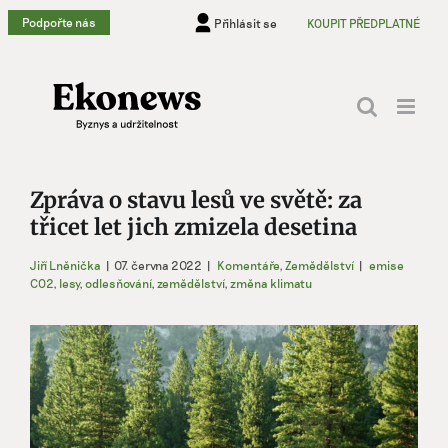
Přeskočit
Podpořte nás
Přihlásit se
KOUPIT PŘEDPLATNÉ
na
obsah
Zpráva o stavu lesů ve světě: za
třicet let jich zmizela desetina
Jiří Lněnička
|
07. června 2022
|
Komentáře
,
Zemědělství
|
emise
CO2
,
lesy
,
odlesňování
,
zemědělství
,
změna klimatu
Zobrazit
větší
obrázek