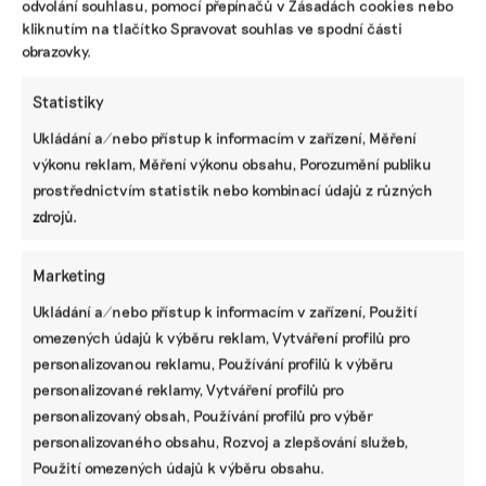
odvolání souhlasu, pomocí přepínačů v Zásadách cookies nebo
kliknutím na tlačítko Spravovat souhlas ve spodní části
obrazovky.
Statistiky
Ukládání a/nebo přístup k informacím v zařízení, Měření
výkonu reklam, Měření výkonu obsahu, Porozumění publiku
prostřednictvím statistik nebo kombinací údajů z různých
zdrojů.
Pomozte udržet důležité
Marketing
informace dostupné všem.
Ukládání a/nebo přístup k informacím v zařízení, Použití
omezených údajů k výběru reklam, Vytváření profilů pro
Díky vaší podpoře se můžeme pustit do témat,
personalizovanou reklamu, Používání profilů k výběru
která by jinak nevznikla.
personalizované reklamy, Vytváření profilů pro
Přispějte na vznik obsahu.
personalizovaný obsah, Používání profilů pro výběr
personalizovaného obsahu, Rozvoj a zlepšování služeb,
Použití omezených údajů k výběru obsahu.