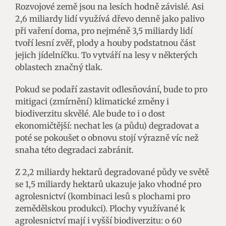
Rozvojové země jsou na lesích hodně závislé. Asi
2,6 miliardy lidí využívá dřevo denně jako palivo
při vaření doma, pro nejméně 3,5 miliardy lidí
tvoří lesní zvěř, plody a houby podstatnou část
jejich jídelníčku. To vytváří na lesy v některých
oblastech značný tlak.
Pokud se podaří zastavit odlesňování, bude to pro
mitigaci (zmírnění) klimatické změny i
biodiverzitu skvělé. Ale bude to i o dost
ekonomičtější: nechat les (a půdu) degradovat a
poté se pokoušet o obnovu stojí výrazně víc než
snaha této degradaci zabránit.
Z 2,2 miliardy hektarů degradované půdy ve světě
se 1,5 miliardy hektarů ukazuje jako vhodné pro
agrolesnictví (kombinaci lesů s plochami pro
zemědělskou produkci). Plochy využívané k
agrolesnictví mají i vyšší biodiverzitu: o 60