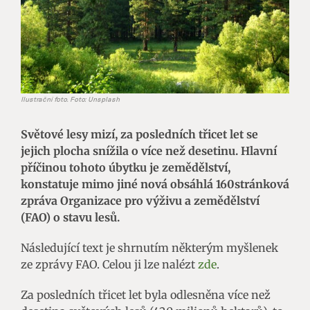
Ilustrační foto. Foto: Unsplash
Světové lesy mizí, za posledních třicet let se
jejich plocha snížila o více než desetinu. Hlavní
příčinou tohoto úbytku je zemědělství,
konstatuje mimo jiné nová obsáhlá 160stránková
zpráva Organizace pro výživu a zemědělství
(FAO) o stavu lesů.
Následující text je shrnutím některým myšlenek
ze zprávy FAO. Celou ji lze nalézt
zde
.
Za posledních třicet let byla odlesněna více než