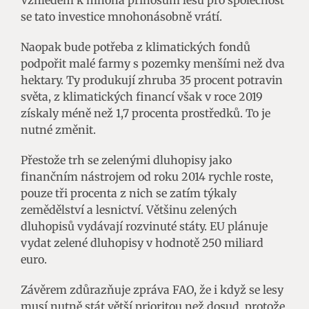
Vzhledem k mnoha přínosům lesů pro společnost
se tato investice mnohonásobně vrátí.
Naopak bude potřeba z klimatických fondů
podpořit malé farmy s pozemky menšími než dva
hektary. Ty produkují zhruba 35 procent potravin
světa, z klimatických financí však v roce 2019
získaly méně než 1,7 procenta prostředků. To je
nutné změnit.
Přestože trh se zelenými dluhopisy jako
finančním nástrojem od roku 2014 rychle roste,
pouze tři procenta z nich se zatím týkaly
zemědělství a lesnictví. Většinu zelených
dluhopisů vydávají rozvinuté státy. EU plánuje
vydat zelené dluhopisy v hodnotě 250 miliard
euro.
Závěrem zdůrazňuje zpráva FAO, že i když se lesy
musí nutně stát větší prioritou než dosud, protože