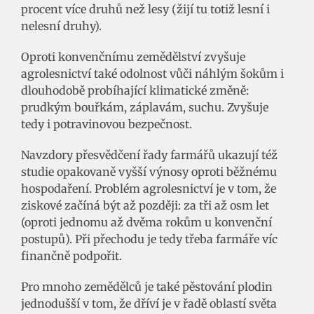
procent více druhů než lesy (žijí tu totiž lesní i
nelesní druhy).
Oproti konvenčnímu zemědělství zvyšuje
agrolesnictví také odolnost vůči náhlým šokům i
dlouhodobě probíhající klimatické změně:
prudkým bouřkám, záplavám, suchu. Zvyšuje
tedy i potravinovou bezpečnost.
Navzdory přesvědčení řady farmářů ukazují též
studie opakovaně vyšší výnosy oproti běžnému
hospodaření. Problém agrolesnictví je v tom, že
ziskové začíná být až později: za tři až osm let
(oproti jednomu až dvěma rokům u konvenční
postupů). Při přechodu je tedy třeba farmáře víc
finančně podpořit.
Pro mnoho zemědělců je také pěstování plodin
jednodušší v tom, že dříví je v řadě oblastí světa