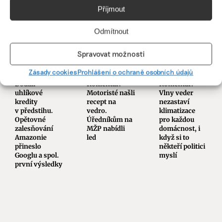
Příjmout
PODOBNÉ PŘÍSPĚVKY
Odmítnout
Spravovat možnosti
Zásady cookies
Prohlášení o ochraně osobních údajů
Dodali
Komentář:
Komentář:
uhlíkové
Motoristé našli
Vlny veder
kredity
recept na
nezastaví
v předstihu.
vedro.
klimatizace
Opětovné
Úředníkům na
pro každou
zalesňování
MŽP nabídli
domácnost, i
Amazonie
led
když si to
přineslo
někteří politici
Googlu a spol.
myslí
první výsledky