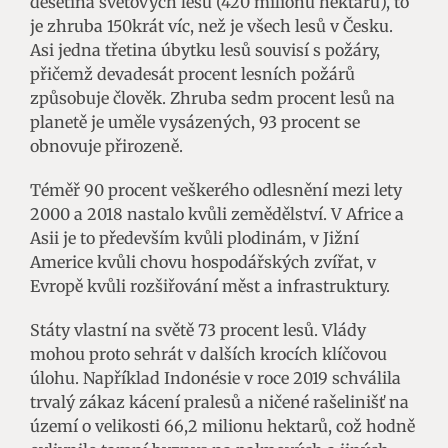
desetina světových lesů (420 milionů hektarů), to
je zhruba 150krát víc, než je všech lesů v Česku.
Asi jedna třetina úbytku lesů souvisí s požáry,
přičemž devadesát procent lesních požárů
způsobuje člověk. Zhruba sedm procent lesů na
planetě je uměle vysázených, 93 procent se
obnovuje přirozeně.
Téměř 90 procent veškerého odlesnění mezi lety
2000 a 2018 nastalo kvůli zemědělství. V Africe a
Asii je to především kvůli plodinám, v Jižní
Americe kvůli chovu hospodářských zvířat, v
Evropě kvůli rozšiřování měst a infrastruktury.
Státy vlastní na světě 73 procent lesů. Vlády
mohou proto sehrát v dalších krocích klíčovou
úlohu. Například Indonésie v roce 2019 schválila
trvalý zákaz kácení pralesů a ničené rašelinišť na
území o velikosti 66,2 milionu hektarů, což hodně