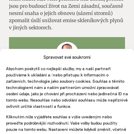
jsou pro budoucí život na Zemi zásadní, současně
nesmí snaha o jejich obnovu (sázení stromů)
zpomalit úsilí snižovat emise skleníkových plynů
v jiných sektorech.
Spravovat své soukromí
Abychom poskytli co nejlepší služby, my a naši partneři
používáme k ukládání a/nebo přístupu k informacím o
JIŘÍ LNĚNIČKA
Jirka působí jako analytik v projektu Fakta o klimatu, kde se
zařízeních, technologie jako soubory cookies. Souhlas s těmito
věnuje především tématům krajina, biodiverzita a dopady
technologiemi nám a našim partnerům umožní zpracovávat
klimatické změny. Cílem projektu je shromažďovat data o
osobní údaje, jako je chování při procházení nebo jedinečná ID na
klimatické změně, zasazovat je do kontextu a podporovat
tomto webu. Nesouhlas nebo odvolání souhlasu může nepříznivě
diskuzi vedoucí k transformaci na nízkouhlíkovou společnost.
ovlivnit určité vlastnosti a funkce.
Kliknutím níže vyjádřete souhlas s výše uvedeným nebo
Reklama
proveďte podrobnější rozhodnutí. Vaše volby budou použity
pouze na tomto webu. Nastavení můžete kdykoli změnit, včetně