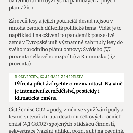
ovlivnilo tamní byznys na palmových a jiných
plantážích.
Zároveň lesy a jejich potenciál dosud nejsou v
mnoha zemích důležité politické téma. Vidět je to
například i na oživení po pandemii: pouze dvě
země v Evropské unii významně zahrnuly lesy do
svého národního plánu obnovy: Švédsko (7,7
procenta celkového rozpočtu) a Rumunsko (5,2
procenta).
BIODIVERZITA, KOMENTÁŘE, ZEMĚDĚLSTVÍ
Příroda přichází rychle o rozmanitost. Na vině
je intenzivní zemědělství, pesticidy i
klimatická změna
Čisté emise CO2 z půdy, změn ve využívání půdy a
lesnictví tvoří zhruba desetinu celkových ročních
emisí (4,1 GtCO2) spojených s lidskou činností,
sekvestrace (vázání uhlíku, pozn. aut.) na pevnině,