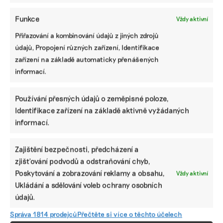
Funkce
Vždy aktivní
Přiřazování a kombinování údajů z jiných zdrojů
údajů, Propojení různých zařízení, Identifikace
zařízení na základě automaticky přenášených
informací.
Používání přesných údajů o zeměpisné poloze,
Identifikace zařízení na základě aktivně vyžádaných
informací.
Zajištění bezpečnosti, předcházení a
zjišťování podvodů a odstraňování chyb,
Poskytování a zobrazování reklamy a obsahu,
Vždy aktivní
Ukládání a sdělování voleb ochrany osobních
SDÍLET
údajů.
Facebook
X
LinkedIn
Správa 1814 prodejců
Přečtěte si více o těchto účelech