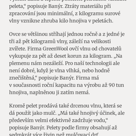
peleta,“ popisuje Banýr. Ztráty materiálu při
zpracování jsou minimální, z kilogramu surové
vlny vznikne zhruba kilo hnojiva v peletách.
Ovce se většinou stříhají jednou ročně a z jedné je
tři až pět kilogramů vlny, záleží na velikosti
zvířete. Firma GreenWool ovčí vlnu od chovatelů
vykupuje za pět až deset korun za kilogram. „Na
plemenu nám nezáleží. Pro naší technologii ale
není dobré, když je vlna vlhká, nebo hodně
znečištěná,“ popisuje Banýr. Firma má
v současnosti roční kapacitu na výrobu až 90 tun
hnojiva, naplněnou ji zatím nemá.
Kromě pelet prodává také drcenou vlnu, která se
dá použít jako mulč. „Má také hnojivý účinek, ale
především velmi efektivně zadržuje vodu,“
popisuje Banýr. Pelety podle firmy obsahují až
sedmkrát více živin než mulčovací drť.