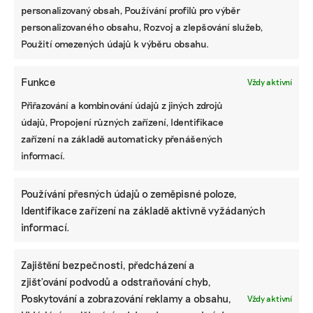
personalizovaný obsah, Používání profilů pro výběr
magisterský titul v oboru sociální a kulturní ekologie, předtím
také bakalářský titul v oboru žurnalistiky. Zajímá se o
personalizovaného obsahu, Rozvoj a zlepšování služeb,
komunitní zahrady i výrobu ekologických pracích prášků.
Použití omezených údajů k výběru obsahu.
Reklama
Funkce
Vždy aktivní
Přiřazování a kombinování údajů z jiných zdrojů
údajů, Propojení různých zařízení, Identifikace
zařízení na základě automaticky přenášených
informací.
Používání přesných údajů o zeměpisné poloze,
Identifikace zařízení na základě aktivně vyžádaných
informací.
Zajištění bezpečnosti, předcházení a
Pomozte udržet důležité
zjišťování podvodů a odstraňování chyb,
informace dostupné všem.
Poskytování a zobrazování reklamy a obsahu,
Vždy aktivní