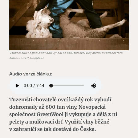
V tuzemsku se podle odhadů vyhodí až 600 tun ovčí vlny ročně. Ilustrační foto:
Ardiss Hutaff, Unsplash
Audio verze článku:
Tuzemští chovatelé ovcí každý rok vyhodí
dohromady až 600 tun vlny. Novopacká
společnost GreenWool ji vykupuje a dělá z ní
pelety a mulčovací drť. Využití vlny běžné
v zahraničí se tak dostává do Česka.