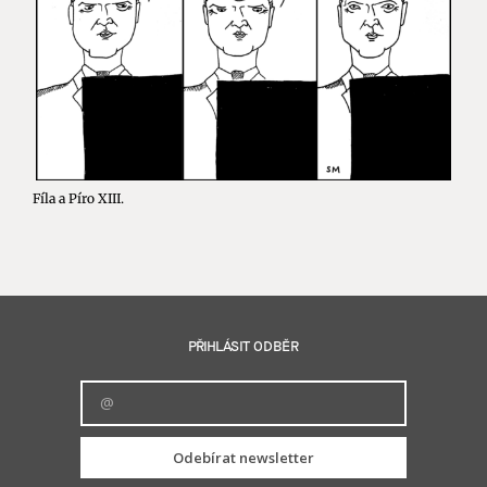
Fíla a Píro XIII.
PŘIHLÁSIT ODBĚR
Odebírat newsletter