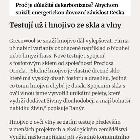
Proč je důležitá dekarbonizace? Abychom
snížili energetickou dovozní závislost Česka
Testují už i hnojivo ze skla a vlny
GreenWool se snaží hnojivo dál vylepšovat. Firma
už nabízí varianty obohacené například o biouhel
nebo hmyzí frass. Nově testuje i spojení
s fosforovým sklem od společnosti Preciosa
Ornela. „Skelné hnojivo je vlastně drcené sklo,
které má vysoký obsah fosforu a draslíku. Jediné,
co tomu hnojivu chybí, je dusík. Spojením skla s
ovčí vlnou jsme vytvořili unikátní pelety, které
vydrží dodávat živiny dlouhodoběji a mají bohatší
nabídku živin,“ popisuje Banýr.
Hnojivo z ovčí vlny se zatím testuje především
v menších projektech a ekologickém zemědělství.
Využití našlo například při výsadně komunitního