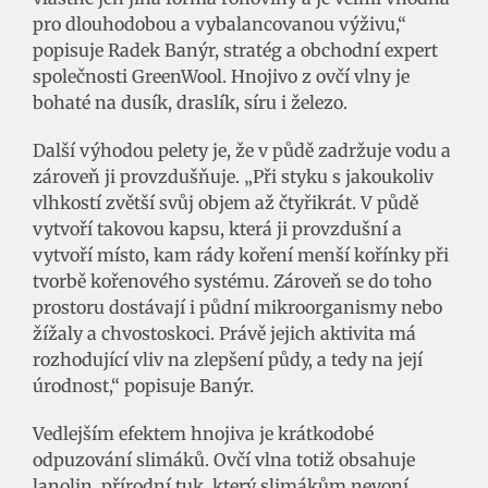
pro dlouhodobou a vybalancovanou výživu,“
popisuje Radek Banýr, stratég a obchodní expert
společnosti GreenWool. Hnojivo z ovčí vlny je
bohaté na dusík, draslík, síru i železo.
Další výhodou pelety je, že v půdě zadržuje vodu a
zároveň ji provzdušňuje. „Při styku s jakoukoliv
vlhkostí zvětší svůj objem až čtyřikrát. V půdě
vytvoří takovou kapsu, která ji provzdušní a
vytvoří místo, kam rády koření menší kořínky při
tvorbě kořenového systému. Zároveň se do toho
prostoru dostávají i půdní mikroorganismy nebo
žížaly a chvostoskoci. Právě jejich aktivita má
rozhodující vliv na zlepšení půdy, a tedy na její
úrodnost,“ popisuje Banýr.
Vedlejším efektem hnojiva je krátkodobé
odpuzování slimáků. Ovčí vlna totiž obsahuje
lanolin, přírodní tuk, který slimákům nevoní.