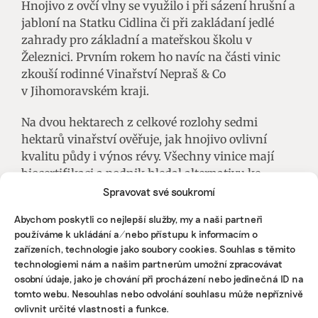
Hnojivo z ovčí vlny se využilo i při sázení hrušní a
jabloní na Statku Cidlina či při zakládaní jedlé
zahrady pro základní a mateřskou školu v
Železnici. Prvním rokem ho navíc na části vinic
zkouší rodinné Vinařství Nepraš & Co
v Jihomoravském kraji.
Na dvou hektarech z celkové rozlohy sedmi
hektarů vinařství ověřuje, jak hnojivo ovlivní
kvalitu půdy i výnos révy. Všechny vinice mají
biocertifikaci a podnik hledal alternativu ke
klasickému hnoji, který je podle enologa Ondřeje
Spravovat své soukromí
Veselého špatně dostupný kvůli menšímu počtu
Abychom poskytli co nejlepší služby, my a naši partneři
dobytka i vysokým nákladům na dopravu.
používáme k ukládání a/nebo přístupu k informacím o
zařízeních, technologie jako soubory cookies. Souhlas s těmito
Hnojivo z ovčí vlny použili na pozemcích
technologiemi nám a našim partnerům umožní zpracovávat
s dlouhodobě nižšími výnosy, kde rostou odrůdy
osobní údaje, jako je chování při procházení nebo jedinečná ID na
Ryzlink vlašský a Chardonnay. Výsledky chtějí
tomto webu. Nesouhlas nebo odvolání souhlasu může nepříznivě
vyhodnotit před začátkem sklizně pomocí
ovlivnit určité vlastnosti a funkce.