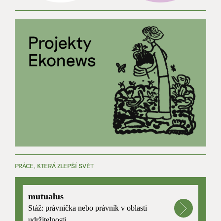
PRÁCE, KTERÁ ZLEPŠÍ SVĚT
mutualus
Stáž: právnička nebo právník v oblasti
udržitelnosti