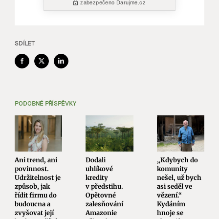
SDÍLET
Facebook
X
LinkedIn
PODOBNÉ PŘÍSPĚVKY
Ani trend, ani
Dodali
„Kdybych do
povinnost.
uhlíkové
komunity
Udržitelnost je
kredity
nešel, už bych
způsob, jak
v předstihu.
asi seděl ve
řídit firmu do
Opětovné
vězení.“
budoucna a
zalesňování
Kydáním
zvyšovat její
Amazonie
hnoje se