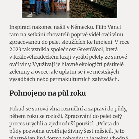
+1
Inspiraci nakonec našli v Německu. Filip Vancl
tam na setkání chovatelů poprvé viděl ovčí vlnu
zpracovanou do pelet sloužících ke hnojení. V roce
2023 tak vznikla společnost GreenWool, která
v Královéhradeckém kraji vyrábí pelety ze surové
ovčí vlny. Využívají je hlavně ekologičtí pěstitelé
zeleniny a ovoce, ale uplatní se i ve městských
výsadbách nebo permakulturních zahradách.
Pohnojeno na půl roku
Pokud se surová vlna rozmělní a zapraví do půdy,
během roku se rozloží. Zpracování do pelet celý
proces urychlí a zjednoduší použití. „Peleta do
půdy pozvolna uvolňuje živiny šest měsíců. Je to
vlastně jen jiná forma rohoviny a je velmi vhodná