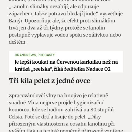
„Lanolin slimáky nezabíjí, ale odpuzuje
zápachem, takže potravu hledají jinde,“ vysvětluje
Banýr. Upozorňuje ale, že efekt proti slimákům
trvá jen dva až tři týdny, protože se lanolin
postupně vyplavuje vodou spolu se zálivkou nebo
deštěm.
BRANDNEWS, PODCASTY
Je lepší koukat na Červenou karkulku než na
krátká „reelska“, říká ředitelka Nadace O2
Tři kila pelet z jedné ovce
Zpracování ovčí vlny na hnojivo je relativně
snadné. Vlna nejprve projde hygienizační
komorou, kde se hodinu zahřívá na 80 stupňů
Celsia. Poté se drtí a lisuje do pelet. „Díky
přirozeným vlastnostem a obsahu lanolinu při
vyšším tlaku a teplotě poměrně přirozeně vznikne