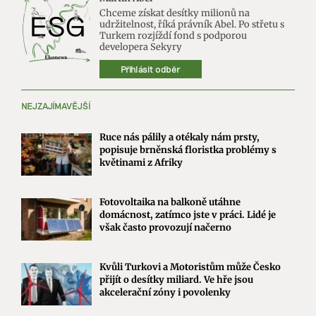
Chceme získat desítky milionů na
udržitelnost, říká právník Abel. Po střetu s
Turkem rozjíždí fond s podporou
developera Sekyry
Přihlásit odběr
NEJZAJÍMAVĚJŠÍ
Ruce nás pálily a otékaly nám prsty,
popisuje brněnská floristka problémy s
květinami z Afriky
Fotovoltaika na balkoně utáhne
domácnost, zatímco jste v práci. Lidé je
však často provozují načerno
Kvůli Turkovi a Motoristům může Česko
přijít o desítky miliard. Ve hře jsou
akcelerační zóny i povolenky