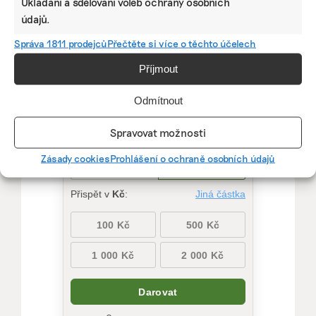
Ukládání a sdělování voleb ochrany osobních
údajů.
Díky vaší podpoře se můžeme pustit do témat,
která by jinak nevznikla.
Správa 1811 prodejců
Přečtěte si více o těchto účelech
Přispějte na vznik obsahu.
Příjmout
Odmítnout
Spravovat možnosti
Zásady cookies
Prohlášení o ochraně osobních údajů