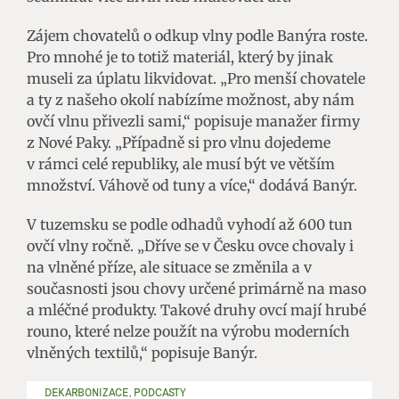
Zájem chovatelů o odkup vlny podle Banýra roste.
Pro mnohé je to totiž materiál, který by jinak
museli za úplatu likvidovat. „Pro menší chovatele
a ty z našeho okolí nabízíme možnost, aby nám
ovčí vlnu přivezli sami,“ popisuje manažer firmy
z Nové Paky. „Případně si pro vlnu dojedeme
v rámci celé republiky, ale musí být ve větším
množství. Váhově od tuny a více,“ dodává Banýr.
V tuzemsku se podle odhadů vyhodí až 600 tun
ovčí vlny ročně. „Dříve se v Česku ovce chovaly i
na vlněné příze, ale situace se změnila a v
současnosti jsou chovy určené primárně na maso
a mléčné produkty. Takové druhy ovcí mají hrubé
rouno, které nelze použít na výrobu moderních
vlněných textilů,“ popisuje Banýr.
DEKARBONIZACE, PODCASTY