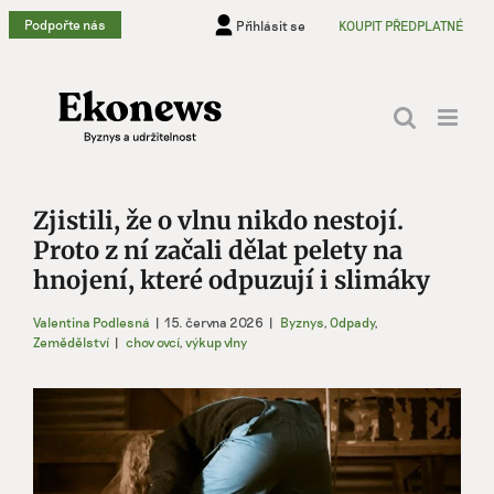
Přeskočit
Podpořte nás
Přihlásit se
KOUPIT PŘEDPLATNÉ
na
obsah
Zjistili, že o vlnu nikdo nestojí.
Proto z ní začali dělat pelety na
hnojení, které odpuzují i slimáky
Valentina Podlesná
|
15. června 2026
|
Byznys
,
Odpady
,
Zemědělství
|
chov ovcí
,
výkup vlny
Zobrazit
větší
obrázek