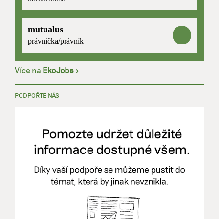
mutualus
právnička/právník
Více na
EkoJobs
>
PODPOŘTE NÁS