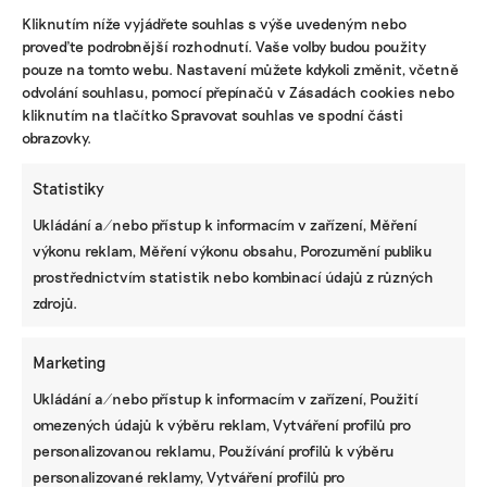
takzvaného sběru tisíce bobulí, při němž budou
Kliknutím níže vyjádřete souhlas s výše uvedeným nebo
sledovat různé parametry úrody i parlamenty
proveďte podrobnější rozhodnutí. Vaše volby budou použity
moštu.
pouze na tomto webu. Nastavení můžete kdykoli změnit, včetně
odvolání souhlasu, pomocí přepínačů v Zásadách cookies nebo
Veselý neočekává změny hned v první sezoně.
kliknutím na tlačítko Spravovat souhlas ve spodní části
Hlavní přínos vidí spíše v dlouhodobém
obrazovky.
zlepšování stavu půdy. „Ovčí hnojivo má
dlouhodobý efekt. Obsahuje živé mikroorganismy,
Statistiky
zlepšuje absorpční schopnosti půdy i život půdy
Ukládání a/nebo přístup k informacím v zařízení, Měření
jako takový,“ říká Veselý. Pokud ho výsledky
výkonu reklam, Měření výkonu obsahu, Porozumění publiku
uspokojí, plánuje hnojivo využívat na celé rozloze
prostřednictvím statistik nebo kombinací údajů z různých
vinic.
zdrojů.
Marketing
Ukládání a/nebo přístup k informacím v zařízení, Použití
omezených údajů k výběru reklam, Vytváření profilů pro
personalizovanou reklamu, Používání profilů k výběru
VALENTINA PODLESNÁ
personalizované reklamy, Vytváření profilů pro
Valentina vystudovala Univerzitu Karlovu, kde získala