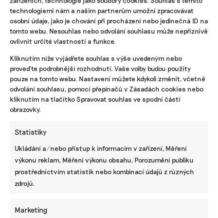
technologiemi nám a našim partnerům umožní zpracovávat
osobní údaje, jako je chování při procházení nebo jedinečná ID na
tomto webu. Nesouhlas nebo odvolání souhlasu může nepříznivě
ovlivnit určité vlastnosti a funkce.
Kliknutím níže vyjádřete souhlas s výše uvedeným nebo
KOMERČNÍ SDĚLENÍ
proveďte podrobnější rozhodnutí. Vaše volby budou použity
pouze na tomto webu. Nastavení můžete kdykoli změnit, včetně
Udržitelnost, umění i komunitní sdílení.
Festival Týká se to také tebe v Uherském
odvolání souhlasu, pomocí přepínačů v Zásadách cookies nebo
Hradišti startuje tento týden
kliknutím na tlačítko Spravovat souhlas ve spodní části
obrazovky.
Statistiky
BRANDNEWS
Ukládání a/nebo přístup k informacím v zařízení, Měření
Ani trend, ani povinnost. Udržitelnost je
výkonu reklam, Měření výkonu obsahu, Porozumění publiku
způsob, jak řídit firmu do budoucna a zvyšovat
prostřednictvím statistik nebo kombinací údajů z různých
její hodnotu, říká expertka
zdrojů.
Marketing
ZJEDNODUŠTE SI ŽIVOT S ESG