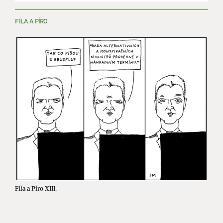
FÍLA A PÍRO
Fíla a Píro XIII.