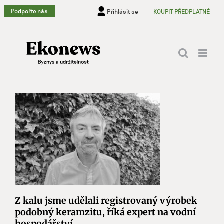
Přeskočit
Podpořte nás
Přihlásit se
KOUPIT PŘEDPLATNÉ
na
obsah
Z kalu jsme udělali registrovaný výrobek
podobný keramzitu, říká expert na vodní
hospodářství