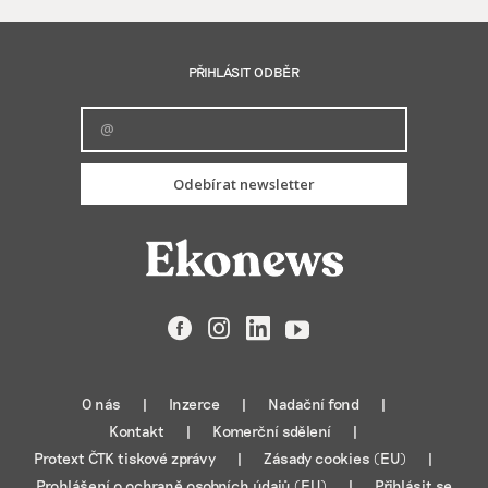
PŘIHLÁSIT ODBĚR
Odebírat newsletter
Facebook
Instagram
LinkedIn
YouTube
O nás
Inzerce
Nadační fond
Kontakt
Komerční sdělení
Protext ČTK tiskové zprávy
Zásady cookies (EU)
Prohlášení o ochraně osobních údajů (EU)
Přihlásit se