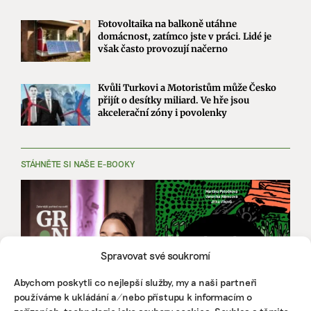
Fotovoltaika na balkoně utáhne
domácnost, zatímco jste v práci. Lidé je
však často provozují načerno
Kvůli Turkovi a Motoristům může Česko
přijít o desítky miliard. Ve hře jsou
akcelerační zóny i povolenky
STÁHNĚTE SI NAŠE E-BOOKY
Spravovat své soukromí
Abychom poskytli co nejlepší služby, my a naši partneři
používáme k ukládání a/nebo přístupu k informacím o
zařízeních, technologie jako soubory cookies. Souhlas s těmito