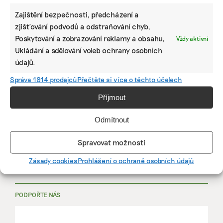
Zajištění bezpečnosti, předcházení a
zjišťování podvodů a odstraňování chyb,
Poskytování a zobrazování reklamy a obsahu,
Vždy aktivní
PRÁCE, KTERÁ ZLEPŠÍ SVĚT
Ukládání a sdělování voleb ochrany osobních
údajů.
mutualus
Správa 1814 prodejců
Přečtěte si více o těchto účelech
Stáž: právnička nebo právník v oblasti
udržitelnosti
Příjmout
Odmítnout
mutualus
právnička/právník
Spravovat možnosti
Zásady cookies
Prohlášení o ochraně osobních údajů
Více na
EkoJobs
>
PODPOŘTE NÁS