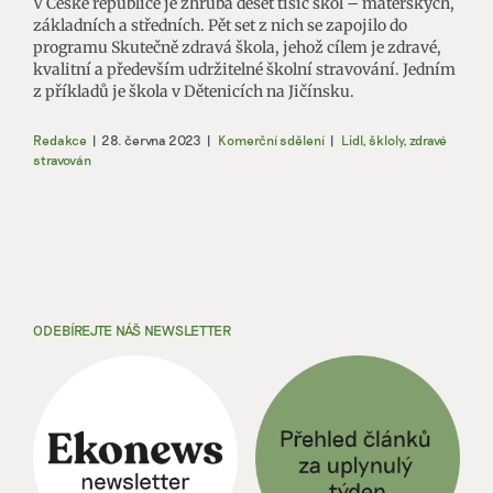
V České republice je zhruba deset tisíc škol – mateřských,
základních a středních. Pět set z nich se zapojilo do
programu Skutečně zdravá škola, jehož cílem je zdravé,
kvalitní a především udržitelné školní stravování. Jedním
z příkladů je škola v Dětenicích na Jičínsku.
Redakce
|
28. června 2023
|
Komerční sdělení
|
Lidl
,
škloly
,
zdravé
stravován
ODEBÍREJTE NÁŠ NEWSLETTER