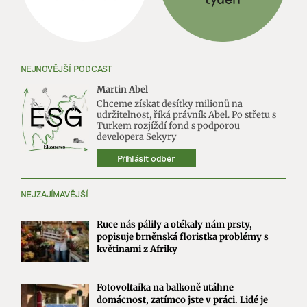
NEJNOVĚJŠÍ PODCAST
Martin Abel
Chceme získat desítky milionů na
udržitelnost, říká právník Abel. Po střetu s
Turkem rozjíždí fond s podporou
developera Sekyry
Přihlásit odběr
NEJZAJÍMAVĚJŠÍ
Ruce nás pálily a otékaly nám prsty,
popisuje brněnská floristka problémy s
květinami z Afriky
Fotovoltaika na balkoně utáhne
domácnost, zatímco jste v práci. Lidé je