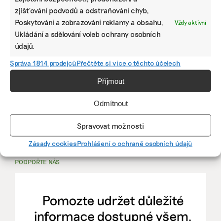
zjišťování podvodů a odstraňování chyb,
PRÁCE, KTERÁ ZLEPŠÍ SVĚT
Poskytování a zobrazování reklamy a obsahu,
Vždy aktivní
Ukládání a sdělování voleb ochrany osobních
mutualus
údajů.
Stáž: právnička nebo právník v oblasti
Správa 1814 prodejců
Přečtěte si více o těchto účelech
udržitelnosti
Příjmout
mutualus
Odmítnout
právnička/právník
Spravovat možnosti
Více na
EkoJobs
>
Zásady cookies
Prohlášení o ochraně osobních údajů
PODPOŘTE NÁS