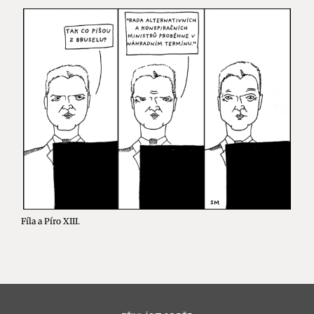
Fíla a Píro XIII.