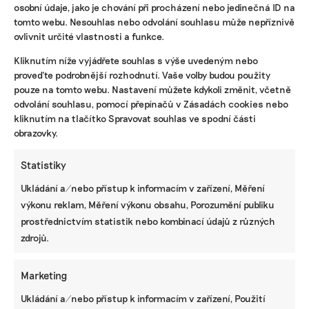
osobní údaje, jako je chování při procházení nebo jedinečná ID na
tomto webu. Nesouhlas nebo odvolání souhlasu může nepříznivě
ovlivnit určité vlastnosti a funkce.
KOMERČNÍ SDĚLENÍ
Kliknutím níže vyjádřete souhlas s výše uvedeným nebo
Udržitelnost, umění i komunitní sdílení.
proveďte podrobnější rozhodnutí. Vaše volby budou použity
Festival Týká se to také tebe v Uherském
pouze na tomto webu. Nastavení můžete kdykoli změnit, včetně
Hradišti startuje tento týden
odvolání souhlasu, pomocí přepínačů v Zásadách cookies nebo
kliknutím na tlačítko Spravovat souhlas ve spodní části
obrazovky.
BRANDNEWS
Statistiky
Ani trend, ani povinnost. Udržitelnost je
Ukládání a/nebo přístup k informacím v zařízení, Měření
způsob, jak řídit firmu do budoucna a zvyšovat
její hodnotu, říká expertka
výkonu reklam, Měření výkonu obsahu, Porozumění publiku
prostřednictvím statistik nebo kombinací údajů z různých
zdrojů.
ZJEDNODUŠTE SI ŽIVOT S ESG
Marketing
Ukládání a/nebo přístup k informacím v zařízení, Použití