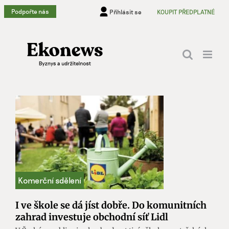
Přeskočit
Podpořte nás
Přihlásit se
KOUPIT PŘEDPLATNÉ
na
obsah
I ve škole se dá jíst dobře. Do komunitních
zahrad investuje obchodní síť Lidl