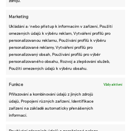
zdrojů.
Marketing
Ukládání a/nebo přístup k informacím v zařízení, Použití
omezených údajů k výběru reklam, Vytváření profilů pro
personalizovanou reklamu, Používání profilů k výběru
personalizované reklamy, Vytváření profilů pro
personalizovaný obsah, Používání profilů pro výběr
personalizovaného obsahu, Rozvoj a zlepšování služeb,
Použití omezených údajů k výběru obsahu.
KOMERČNÍ SDĚLENÍ
Funkce
Vždy aktivní
Udržitelnost, umění i komunitní sdílení.
Přiřazování a kombinování údajů z jiných zdrojů
Festival Týká se to také tebe v Uherském
Hradišti startuje tento týden
údajů, Propojení různých zařízení, Identifikace
zařízení na základě automaticky přenášených
informací.
BRANDNEWS
Používání přesných údajů o zeměpisné poloze,