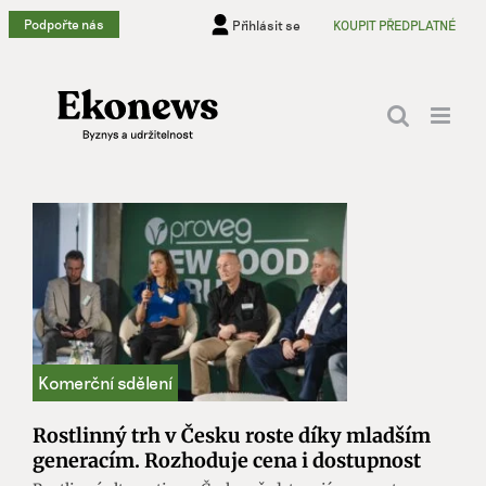
Přeskočit
Podpořte nás
Přihlásit se
KOUPIT PŘEDPLATNÉ
na
obsah
Rostlinný trh v Česku roste díky mladším
generacím. Rozhoduje cena i dostupnost