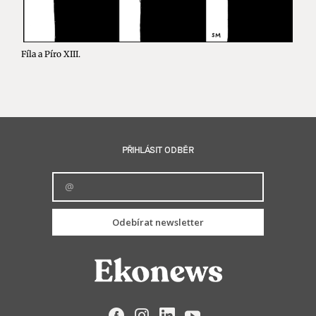
Fíla a Píro XIII.
PŘIHLÁSIT ODBĚR
Odebírat newsletter
Facebook
Instagram
LinkedIn
YouTube