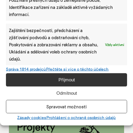
Ani trend, ani povinnost. Udržitelnost je
Identifikace zařízení na základě aktivně vyžádaných
způsob, jak řídit firmu do budoucna a zvyšovat
informací.
její hodnotu, říká expertka
Zajištění bezpečnosti, předcházení a
zjišťování podvodů a odstraňování chyb,
ZJEDNODUŠTE SI ŽIVOT S ESG
Poskytování a zobrazování reklamy a obsahu,
Vždy aktivní
Ukládání a sdělování voleb ochrany osobních
údajů.
Správa 1814 prodejců
Přečtěte si více o těchto účelech
Příjmout
Odmítnout
Spravovat možnosti
Zásady cookies
Prohlášení o ochraně osobních údajů