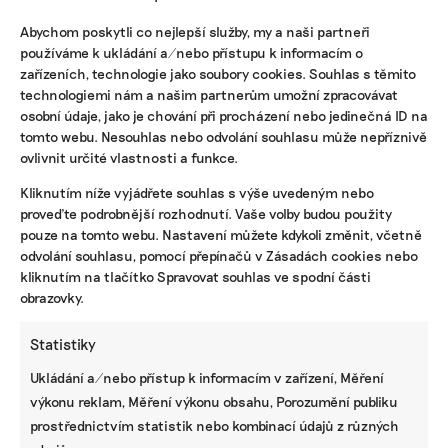
Abychom poskytli co nejlepší služby, my a naši partneři
NEJZAJÍMAVĚJŠÍ
používáme k ukládání a/nebo přístupu k informacím o
zařízeních, technologie jako soubory cookies. Souhlas s těmito
Ruce nás pálily a otékaly nám prsty,
technologiemi nám a našim partnerům umožní zpracovávat
popisuje brněnská floristka problémy s
osobní údaje, jako je chování při procházení nebo jedinečná ID na
květinami z Afriky
tomto webu. Nesouhlas nebo odvolání souhlasu může nepříznivě
ovlivnit určité vlastnosti a funkce.
Fotovoltaika na balkoně utáhne
Kliknutím níže vyjádřete souhlas s výše uvedeným nebo
domácnost, zatímco jste v práci. Lidé je
proveďte podrobnější rozhodnutí. Vaše volby budou použity
však často provozují načerno
pouze na tomto webu. Nastavení můžete kdykoli změnit, včetně
odvolání souhlasu, pomocí přepínačů v Zásadách cookies nebo
Kvůli Turkovi a Motoristům může Česko
kliknutím na tlačítko Spravovat souhlas ve spodní části
přijít o desítky miliard. Ve hře jsou
obrazovky.
akcelerační zóny i povolenky
Statistiky
Ukládání a/nebo přístup k informacím v zařízení, Měření
STÁHNĚTE SI NAŠE E-BOOKY
výkonu reklam, Měření výkonu obsahu, Porozumění publiku
prostřednictvím statistik nebo kombinací údajů z různých