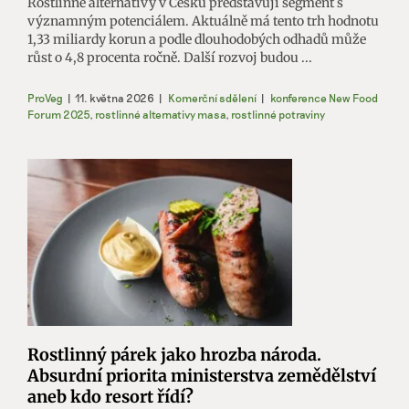
Rostlinné alternativy v Česku představují segment s
významným potenciálem. Aktuálně má tento trh hodnotu
1,33 miliardy korun a podle dlouhodobých odhadů může
růst o 4,8 procenta ročně. Další rozvoj budou ...
ProVeg
|
11. května 2026
|
Komerční sdělení
|
konference New Food
Forum 2025
,
rostlinné alternativy masa
,
rostlinné potraviny
Rostlinný párek jako hrozba národa.
Absurdní priorita ministerstva zemědělství
aneb kdo resort řídí?