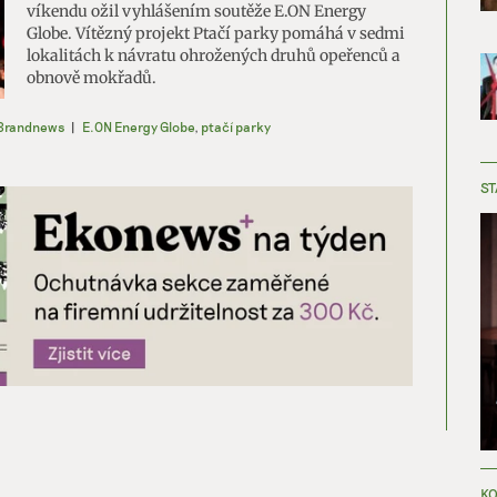
víkendu ožil vyhlášením soutěže E.ON Energy
Globe. Vítězný projekt Ptačí parky pomáhá v sedmi
lokalitách k návratu ohrožených druhů opeřenců a
obnově mokřadů.
Brandnews
|
E.ON Energy Globe
,
ptačí parky
ST
KO