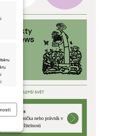
í
ýběru
běru
í
í
ÁCE, KTERÁ ZLEPŠÍ SVĚT
y aktivní
nosti
mutualus
Stáž: právnička nebo právník v
oblasti udržitelnosti