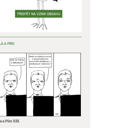
LA A PÍRO
a a Píro XIII.