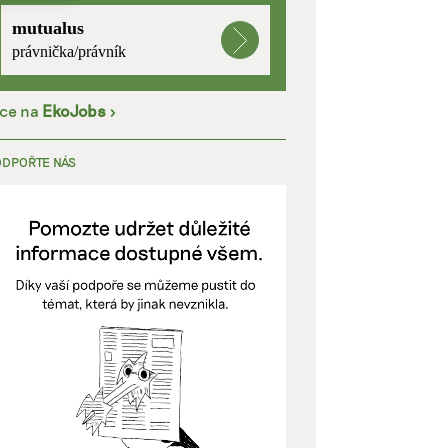
mutualus
kladě
právnička/právník
íce na
EkoJobs
>
y aktivní
ODPOŘTE NÁS