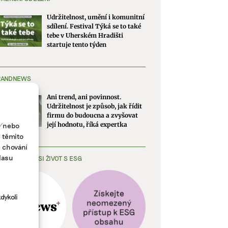
Udržitelnost, umění i komunitní
sdílení. Festival Týká se to také
tebe v Uherském Hradišti
startuje tento týden
RANDNEWS
Ani trend, ani povinnost.
Udržitelnost je způsob, jak řídit
firmu do budoucna a zvyšovat
a/nebo
její hodnotu, říká expertka
s těmito
e chování
lasu
EDNODUŠTE SI ŽIVOT S ESG
dykoli