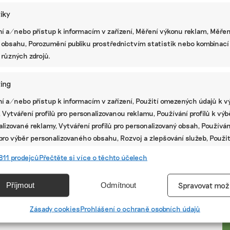
tiky
í a/nebo přístup k informacím v zařízení, Měření výkonu reklam, Měřen
 obsahu, Porozumění publiku prostřednictvím statistik nebo kombinací
 různých zdrojů.
ing
í a/nebo přístup k informacím v zařízení, Použití omezených údajů k v
 Vytváření profilů pro personalizovanou reklamu, Používání profilů k vý
lizované reklamy, Vytváření profilů pro personalizovaný obsah, Používán
 pro výběr personalizovaného obsahu, Rozvoj a zlepšování služeb, Použit
ých údajů k výběru obsahu.
PR
811 prodejců
Přečtěte si více o těchto účelech
e
Vžd
Příjmout
Odmítnout
Spravovat mož
vání a kombinování údajů z jiných zdrojů údajů, Propojení různých
í, Identifikace zařízení na základě automaticky přenášených
Zásady cookies
Prohlášení o ochraně osobních údajů
cí.