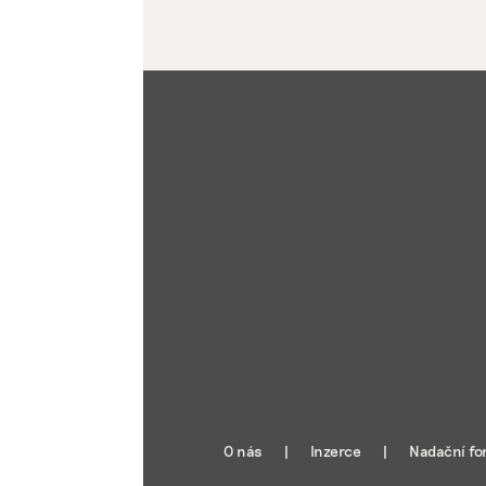
O nás
Inzerce
Nadační fo