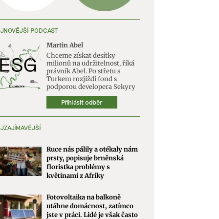
JNOVĚJŠÍ PODCAST
Martin Abel
Chceme získat desítky
milionů na udržitelnost, říká
právník Abel. Po střetu s
Turkem rozjíždí fond s
podporou developera Sekyry
Přihlásit odběr
JZAJÍMAVĚJŠÍ
Ruce nás pálily a otékaly nám
prsty, popisuje brněnská
floristka problémy s
květinami z Afriky
Fotovoltaika na balkoně
utáhne domácnost, zatímco
jste v práci. Lidé je však často