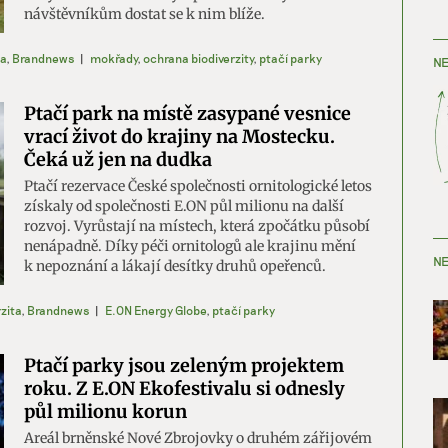
návštěvníkům dostat se k nim blíže.
ta
,
Brandnews
|
mokřady
,
ochrana biodiverzity
,
ptačí parky
NE
Ptačí park na místě zasypané vesnice
vrací život do krajiny na Mostecku.
Čeká už jen na dudka
Ptačí rezervace České společnosti ornitologické letos
získaly od společnosti E.ON půl milionu na další
rozvoj. Vyrůstají na místech, která zpočátku působí
nenápadně. Díky péči ornitologů ale krajinu mění
NE
k nepoznání a lákají desítky druhů opeřenců.
zita
,
Brandnews
|
E.ON Energy Globe
,
ptačí parky
Ptačí parky jsou zeleným projektem
roku. Z E.ON Ekofestivalu si odnesly
půl milionu korun
Areál brněnské Nové Zbrojovky o druhém zářijovém