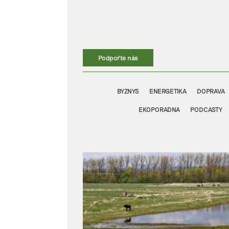
Přeskočit
na
obsah
Podpořte nás
BYZNYS
ENERGETIKA
DOPRAVA
EKOPORADNA
PODCASTY