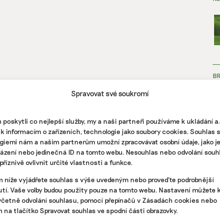
B
Spravovat své soukromí
poskytli co nejlepší služby, my a naši partneři používáme k ukládání 
 k informacím o zařízeních, technologie jako soubory cookies. Souhlas 
giemi nám a našim partnerům umožní zpracovávat osobní údaje, jako j
házení nebo jedinečná ID na tomto webu. Nesouhlas nebo odvolání souh
ZJ
říznivě ovlivnit určité vlastnosti a funkce.
m níže vyjádřete souhlas s výše uvedeným nebo proveďte podrobnější
tí. Vaše volby budou použity pouze na tomto webu. Nastavení můžete k
včetně odvolání souhlasu, pomocí přepínačů v Zásadách cookies nebo
m na tlačítko Spravovat souhlas ve spodní části obrazovky.