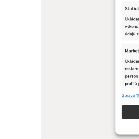
Statis
Ukládán
výkonu
údajů z
Market
Ukládán
reklam,
persona
profilů
omezen
Správa 1
Funkc
Přiřazo
zařízen
informa