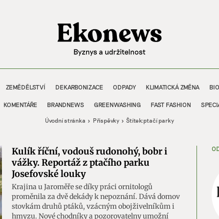
ZEMĚDĚLSTVÍ
DEKARBONIZACE
ODPADY
KLIMATICKÁ ZMĚNA
BI
KOMENTÁŘE
BRANDNEWS
GREENWASHING
FAST FASHION
SPECI
Úvodní stránka
Příspěvky
Štítek:
ptačí parky
OD
Kulík říční, vodouš rudonohý, bobr i
vážky. Reportáž z ptačího parku
Josefovské louky
Krajina u Jaroměře se díky práci ornitologů
proměnila za dvě dekády k nepoznání. Dává domov
stovkám druhů ptáků, vzácným obojživelníkům i
hmyzu. Nové chodníky a pozorovatelny umožní