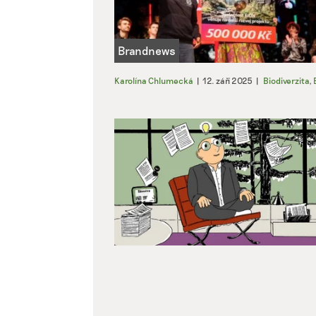
Karolína Chlumecká
|
12. září 2025
|
Biodiverzita
,