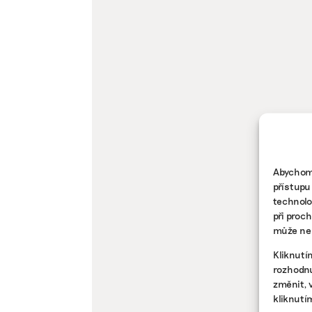
Abychom 
přístupu
technolo
při proc
může nep
Kliknutí
rozhodnu
změnit, 
kliknutí